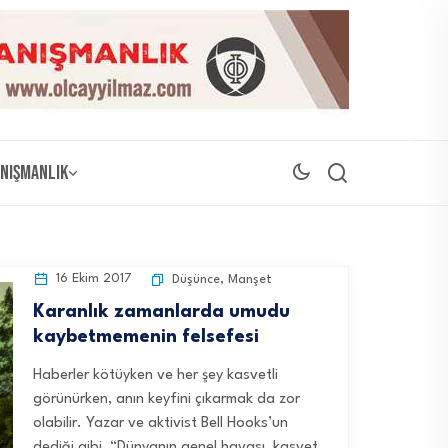
nışmanlık
16 Ekim 2017
Düşünce
,
Manşet
Karanlık zamanlarda umudu
kaybetmemenin felsefesi
Haberler kötüyken ve her şey kasvetli
görünürken, anın keyfini çıkarmak da zor
olabilir. Yazar ve aktivist Bell Hooks’un
dediği gibi, “Dünyanın genel havası, kasvet