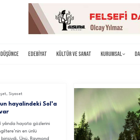
Düşünce
Edebiyat
Kültür ve Sanat
Kurumsal
Da
şet
,
Siyaset
’un hayalindeki Sol’a
 var
 yılında hayata gözlerini
iltere’nin en ünlü
 birisiydi. Ünü, Raymond