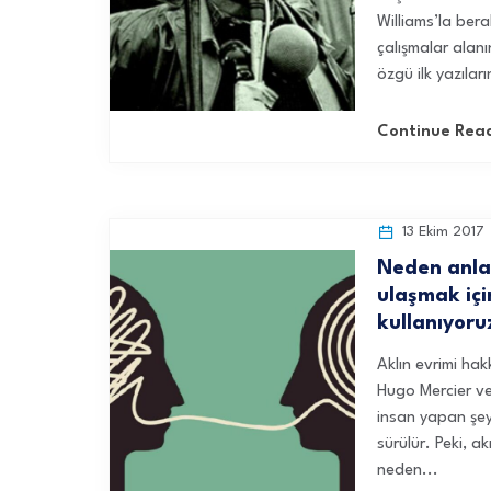
Williams’la bera
çalışmalar alan
özgü ilk yazılar
Continue Rea
13 Ekim 2017
Neden anla
ulaşmak içi
kullanıyoru
Aklın evrimi hak
Hugo Mercier ve 
insan yapan şeyi
sürülür. Peki, ak
neden...