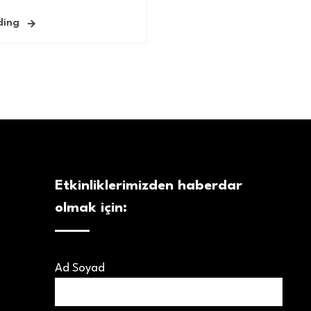
ding
Etkinliklerimizden haberdar
olmak için:
Ad Soyad