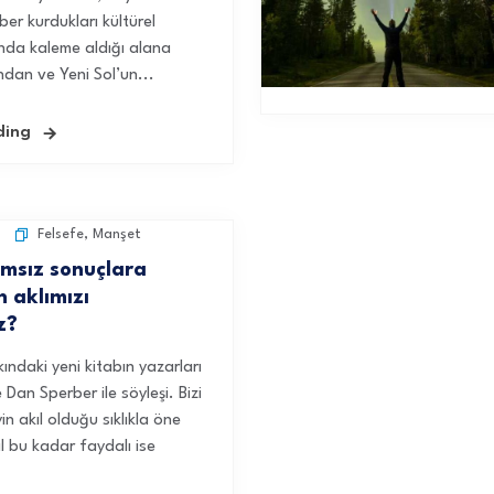
ber kurdukları kültürel
ında kaleme aldığı alana
ından ve Yeni Sol’un...
ding
Felsefe
,
Manşet
msız sonuçlara
n aklımızı
z?
kındaki yeni kitabın yazarları
Dan Sperber ile söyleşi. Bizi
n akıl olduğu sıklıkla öne
ıl bu kadar faydalı ise