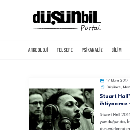
Arkeoloji
Felsefe
Psikanaliz
Bilim
17 Ekim 2017
Düşünce
,
Man
Stuart Hall
ihtiyacımız
Stuart Hall 2014
yumduğunda, İng
düşünürlerinden