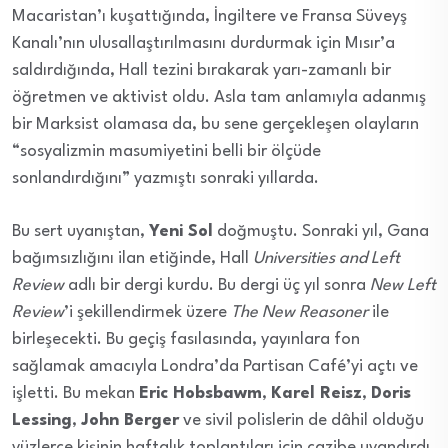
Macaristan’ı kuşattığında, İngiltere ve Fransa Süveyş
Kanalı’nın ulusallaştırılmasını durdurmak için Mısır’a
saldırdığında, Hall tezini bırakarak yarı-zamanlı bir
öğretmen ve aktivist oldu. Asla tam anlamıyla adanmış
bir Marksist olamasa da, bu sene gerçekleşen olayların
“sosyalizmin masumiyetini belli bir ölçüde
sonlandırdığını” yazmıştı sonraki yıllarda.
Bu sert uyanıştan,
Yeni Sol
doğmuştu. Sonraki yıl, Gana
bağımsızlığını ilan etiğinde, Hall
Universities and Left
Review
adlı bir dergi kurdu. Bu dergi üç yıl sonra
New Left
Review
’i şekillendirmek üzere
The New Reasoner
ile
birleşecekti. Bu geçiş fasılasında, yayınlara fon
sağlamak amacıyla Londra’da Partisan Café’yi açtı ve
işletti. Bu mekan
Eric Hobsbawm
,
Karel Reisz
,
Doris
Lessing
,
John Berger
ve sivil polislerin de dâhil olduğu
yüzlerce kişinin haftalık toplantıları için cazibe uyandırdı