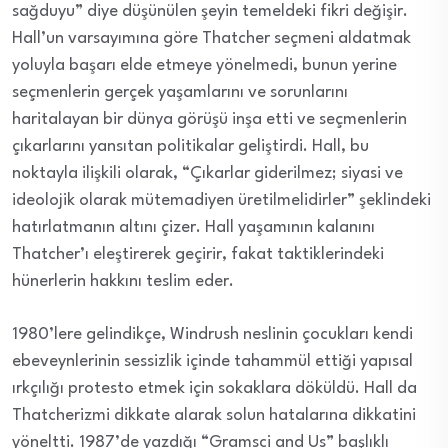
sağduyu” diye düşünülen şeyin temeldeki fikri değişir.
Hall’un varsayımına göre Thatcher seçmeni aldatmak
yoluyla başarı elde etmeye yönelmedi, bunun yerine
seçmenlerin gerçek yaşamlarını ve sorunlarını
haritalayan bir dünya görüşü inşa etti ve seçmenlerin
çıkarlarını yansıtan politikalar geliştirdi. Hall, bu
noktayla ilişkili olarak, “Çıkarlar giderilmez; siyasi ve
ideolojik olarak mütemadiyen üretilmelidirler” şeklindeki
hatırlatmanın altını çizer. Hall yaşamının kalanını
Thatcher’ı eleştirerek geçirir, fakat taktiklerindeki
hünerlerin hakkını teslim eder.
1980’lere gelindikçe, Windrush neslinin çocukları kendi
ebeveynlerinin sessizlik içinde tahammül ettiği yapısal
ırkçılığı protesto etmek için sokaklara döküldü. Hall da
Thatcherizmi dikkate alarak solun hatalarına dikkatini
yöneltti. 1987’de yazdığı “Gramsci and Us” başlıklı