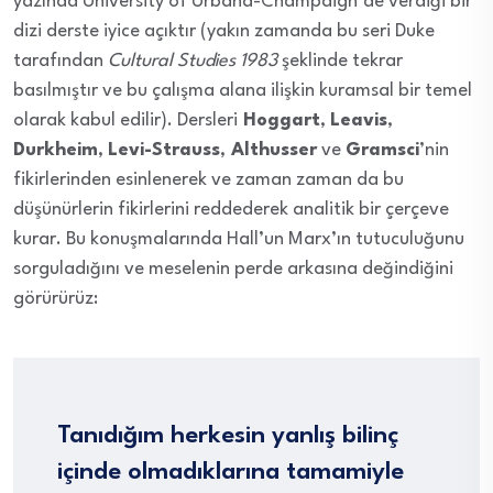
yazında University of Urbana-Champaign’de verdiği bir
dizi derste iyice açıktır (yakın zamanda bu seri Duke
tarafından
Cultural Studies 1983
şeklinde tekrar
basılmıştır ve bu çalışma alana ilişkin kuramsal bir temel
olarak kabul edilir). Dersleri
Hoggart
,
Leavis
,
Durkheim
,
Levi-Strauss
,
Althusser
ve
Gramsci
’nin
fikirlerinden esinlenerek ve zaman zaman da bu
düşünürlerin fikirlerini reddederek analitik bir çerçeve
kurar. Bu konuşmalarında Hall’un Marx’ın tutuculuğunu
sorguladığını ve meselenin perde arkasına değindiğini
görürürüz:
Tanıdığım herkesin yanlış bilinç
içinde olmadıklarına tamamiyle