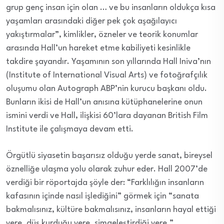
grup genç insan için olan … ve bu insanların oldukça kısa
yaşamları arasındaki diğer pek çok aşağılayıcı
yakıştırmalar”, kimlikler, özneler ve teorik konumlar
arasında Hall’un hareket etme kabiliyeti kesinlikle
takdire şayandır. Yaşamının son yıllarında Hall Iniva’nın
(Institute of International Visual Arts) ve fotoğrafçılık
oluşumu olan Autograph ABP’nin kurucu başkanı oldu.
Bunların ikisi de Hall’un anısına kütüphanelerine onun
ismini verdi ve Hall, ilişkisi 60’lara dayanan British Film
Institute ile çalışmaya devam etti.
Örgütlü siyasetin başarısız olduğu yerde sanat, bireysel
öznelliğe ulaşma yolu olarak zuhur eder. Hall 2007’de
verdiği bir röportajda şöyle der: “Farklılığın insanların
kafasının içinde nasıl işlediğini” görmek için “sanata
bakmalısınız, kültüre bakmalısınız, insanların hayal ettiği
yere, düş kurduğu yere, simgeleştirdiği yere.”