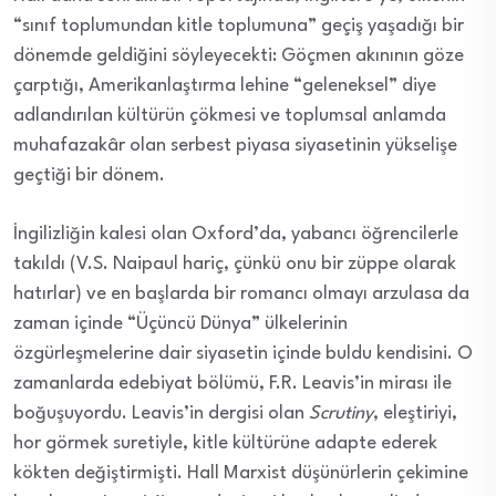
“sınıf toplumundan kitle toplumuna” geçiş yaşadığı bir
dönemde geldiğini söyleyecekti: Göçmen akınının göze
çarptığı, Amerikanlaştırma lehine “geleneksel” diye
adlandırılan kültürün çökmesi ve toplumsal anlamda
muhafazakâr olan serbest piyasa siyasetinin yükselişe
geçtiği bir dönem.
İngilizliğin kalesi olan Oxford’da, yabancı öğrencilerle
takıldı (V.S. Naipaul hariç, çünkü onu bir züppe olarak
hatırlar) ve en başlarda bir romancı olmayı arzulasa da
zaman içinde “Üçüncü Dünya” ülkelerinin
özgürleşmelerine dair siyasetin içinde buldu kendisini. O
zamanlarda edebiyat bölümü, F.R. Leavis’in mirası ile
boğuşuyordu. Leavis’in dergisi olan
Scrutiny
, eleştiriyi,
hor görmek suretiyle, kitle kültürüne adapte ederek
kökten değiştirmişti. Hall Marxist düşünürlerin çekimine