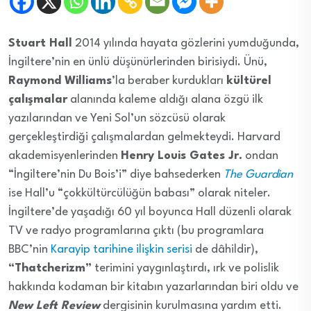
Stuart Hall
2014 yılında hayata gözlerini yumduğunda,
İngiltere’nin en ünlü düşünürlerinden birisiydi. Ünü,
Raymond Williams
’la beraber kurdukları
kültürel
çalışmalar
alanında kaleme aldığı alana özgü ilk
yazılarından ve Yeni Sol’un sözcüsü olarak
gerçekleştirdiği çalışmalardan gelmekteydi. Harvard
akademisyenlerinden
Henry Louis Gates Jr.
ondan
“İngiltere’nin Du Bois’i” diye bahsederken
The Guardian
ise Hall’u “çokkültürcülüğün babası” olarak niteler.
İngiltere’de yaşadığı 60 yıl boyunca Hall düzenli olarak
TV ve radyo programlarına çıktı (bu programlara
BBC’nin
Karayip tarihine ilişkin serisi
de dâhildir),
“Thatcherizm”
terimini yaygınlaştırdı, ırk ve polislik
hakkında kodaman bir kitabın yazarlarından biri oldu ve
New Left Review
dergisinin kurulmasına yardım etti.