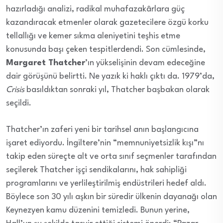
hazırladığı analizi, radikal muhafazakârlara güç
kazandıracak etmenler olarak gazetecilere özgü korku
tellallığı ve kemer sıkma aleniyetini teşhis etme
konusunda başı çeken tespitlerdendi. Son cümlesinde,
Margaret Thatcher
’ın yükselişinin devam edeceğine
dair görüşünü belirtti. Ne yazık ki haklı çıktı da. 1979’da,
Crisis
basıldıktan sonraki yıl, Thatcher başbakan olarak
seçildi.
Thatcher’ın zaferi yeni bir tarihsel anın başlangıcına
işaret ediyordu. İngiltere’nin “memnuniyetsizlik kışı”nı
takip eden süreçte alt ve orta sınıf seçmenler tarafından
seçilerek Thatcher işçi sendikalarını, hak sahipliği
programlarını ve yerlileştirilmiş endüstrileri hedef aldı.
Böylece son 30 yılı aşkın bir süredir ülkenin dayanağı olan
Keynezyen kamu düzenini temizledi. Bunun yerine,