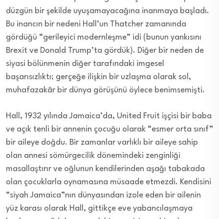
düzgün bir şekilde uyuşamayacağına inanmaya başladı.
Bu inancın bir nedeni Hall’un Thatcher zamanında
gördüğü “gerileyici modernleşme” idi (bunun yankısını
Brexit ve Donald Trump’ta gördük). Diğer bir neden de
siyasi bölünmenin diğer tarafındaki imgesel
başarısızlıktı; gerçeğe ilişkin bir uzlaşma olarak sol,
muhafazakâr bir dünya görüşünü öylece benimsemişti.
Hall, 1932 yılında Jamaica’da, United Fruit işçisi bir baba
ve açık tenli bir annenin çocuğu olarak “esmer orta sınıf”
bir aileye doğdu. Bir zamanlar varlıklı bir aileye sahip
olan annesi sömürgecilik dönemindeki zenginliği
masallaştırır ve oğlunun kendilerinden aşağı tabakada
olan çocuklarla oynamasına müsaade etmezdi. Kendisini
“siyah Jamaica”nın dünyasından izole eden bir ailenin
yüz karası olarak Hall, gittikçe eve yabancılaşmaya