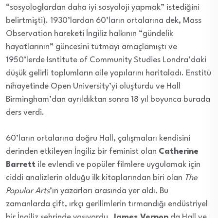
“sosyologlardan daha iyi sosyoloji yapmak” istediğini
belirtmişti). 1930’lardan 60’ların ortalarına dek, Mass
Observation hareketi İngiliz halkının “gündelik
hayatlarının” güncesini tutmayı amaçlamıştı ve
1950’lerde Isntitute of Community Studies Londra’daki
düşük gelirli toplumların aile yapılarını haritaladı. Enstitü
nihayetinde Open University’yi oluşturdu ve Hall
Birmingham’dan ayrıldıktan sonra 18 yıl boyunca burada
ders verdi.
60’ların ortalarına doğru Hall, çalışmaları kendisini
derinden etkileyen İngiliz bir feminist olan
Catherine
Barrett
ile evlendi ve popüler filmlere uygulamak için
ciddi analizlerin olduğu ilk kitaplarından biri olan
The
Popular Arts
’ın yazarları arasında yer aldı. Bu
zamanlarda çift, ırkçı gerilimlerin tırmandığı endüstriyel
bir İngiliz şehrinde yaşıyordu.
James Vernon
da Hall ve