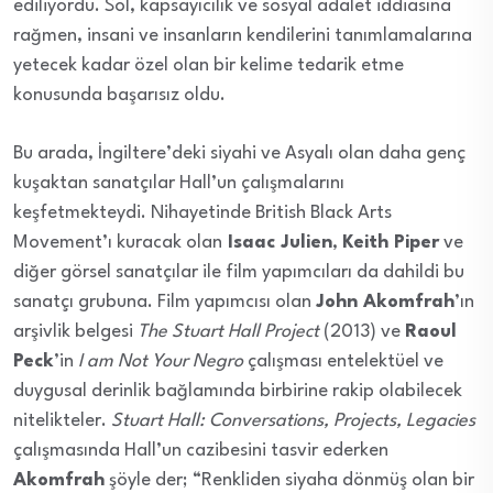
ediliyordu. Sol, kapsayıcılık ve sosyal adalet iddiasına
rağmen, insani ve insanların kendilerini tanımlamalarına
yetecek kadar özel olan bir kelime tedarik etme
konusunda başarısız oldu.
Bu arada, İngiltere’deki siyahi ve Asyalı olan daha genç
kuşaktan sanatçılar Hall’un çalışmalarını
keşfetmekteydi. Nihayetinde British Black Arts
Movement’ı kuracak olan
Isaac Julien
,
Keith Piper
ve
diğer görsel sanatçılar ile film yapımcıları da dahildi bu
sanatçı grubuna. Film yapımcısı olan
John Akomfrah
’ın
arşivlik belgesi
The Stuart Hall Project
(2013) ve
Raoul
Peck
’in
I am Not Your Negro
çalışması entelektüel ve
duygusal derinlik bağlamında birbirine rakip olabilecek
nitelikteler.
Stuart Hall: Conversations, Projects, Legacies
çalışmasında Hall’un cazibesini tasvir ederken
Akomfrah
şöyle der; “Renkliden siyaha dönmüş olan bir