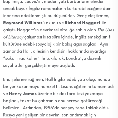
kapılmıştı. Leavis’in, medeniyeti barbarların elinden
ancak büyük İngiliz romancıların kurtarabileceğine dair
inancına odaklanmıştı bu düşünürler. Genç eleştirmen,
Raymond Williams
’ı okudu ve
Richard Hoggart
ile
çalıştı. Hoggart’ın devrimsel niteliğe sahip olan
The
Uses
of Literacy
çalışması kısa süre içinde, İngiliz emekçi sınıfı
kültürüne edebi-sosyolojik bir bakış açısı sağladı. Aynı
zamanda Hall, ailesinin kendisini haklarında uyardığı
“sakallı radikaller” ile takılarak, Londra’ya düzenli
seyahatler gerçekleştirmeye başladı.
Endişelerine rağmen, Hall İngiliz edebiyatı oluşumunda
bir yer kazanmaya namzetti. Lisans eğitimini tamamladı
ve
Henry James
üzerine bir doktora tezi yazmaya
başladı, fakat bu çabasının onu nereye götüreceği
belirsizdi. Ardından, 1956’da her şey tepe taklak oldu.
Rusya yeni gelişen bir devrimi sonlandırmak için