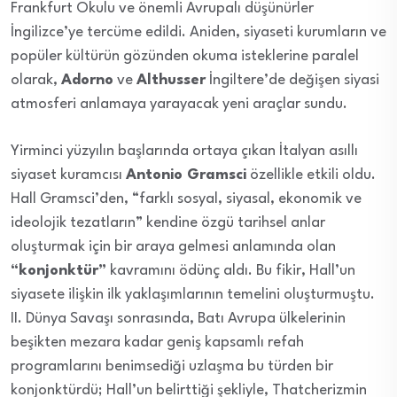
Frankfurt Okulu ve önemli Avrupalı düşünürler
İngilizce’ye tercüme edildi. Aniden, siyaseti kurumların ve
popüler kültürün gözünden okuma isteklerine paralel
olarak,
Adorno
ve
Althusser
İngiltere’de değişen siyasi
atmosferi anlamaya yarayacak yeni araçlar sundu.
Yirminci yüzyılın başlarında ortaya çıkan İtalyan asıllı
siyaset kuramcısı
Antonio Gramsci
özellikle etkili oldu.
Hall Gramsci’den, “farklı sosyal, siyasal, ekonomik ve
ideolojik tezatların” kendine özgü tarihsel anlar
oluşturmak için bir araya gelmesi anlamında olan
“konjonktür”
kavramını ödünç aldı. Bu fikir, Hall’un
siyasete ilişkin ilk yaklaşımlarının temelini oluşturmuştu.
II. Dünya Savaşı sonrasında, Batı Avrupa ülkelerinin
beşikten mezara kadar geniş kapsamlı refah
programlarını benimsediği uzlaşma bu türden bir
konjonktürdü; Hall’un belirttiği şekliyle, Thatcherizmin