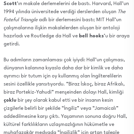
Scott
’ın makale derlemelerini de bastı. Harvard, Hall’un
1994 yılında üniversitede verdiği derslerden oluşan
The
Fateful Triangle
adlı bir derlemesini bastı; MIT Hall’un
çalışmalarına ilişkin makalelerden oluşan bir antoloji
hazırladı ve Routledge da Hall ve
bell hooks
’u bir araya
getirdi.
Bu adımların zamanlaması çok iyiydi: Hall’un çalışması,
dünyanın kalanına kıyasla daha dar bir kimlik ve daha
ayrımcı bir tutum için oy kullanmış olan İngilterelilerin
sesini özellikle yansıtıyordu. “Biraz İskoç, biraz Afrikalı,
biraz Portekiz-Yahudi” menşeinden dolayı Hall, kimliği
çoklu
bir şey olarak kabul etti ve bir insanın kesin
çizgilerle belirli bir şekilde “İngiliz” veya “Jamaicalı”
addedilmesine karşı çıktı. Yaşamının sonuna doğru Hall,
kültürel farklılıkların uzlaşmazlığının hükümetle ve
muhafazakâr medyada “İngilizlik” için artan taleple