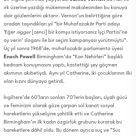
ırk üzerine yazdığı mükemmel makalesinden bu konuya
dair gözlemlerini aktarır. Vernon’un belirttiğine göre
oradan taşındıkları yıl “bir Muhafazakâr Parti adayı
‘Eğer
nigger
[zenci] bir komşu istiyorsanız İşçi Partisi’ne
oy verin’ sloganı ile bir seçim kampanyası yürütmüştü”.
Üç yıl sonra 1968’de, muhafazakâr parlamento üyesi
Enoch Powell
Birmingham’da “Kan Nehirleri” başlıklı
bednam konuşmasını yaptı, kastettiği şey göçmen
akımının akıbetiydi. Aynı yıl Catherine, iki çocuklarının ilki
olan kızını dünyaya getirdi.
İngiltere’de 60’ların sonları 70’lerin başları, siyah gücü
ve feminizm olarak göze çarpan sol kanat sosyal
hareketlerin yükselişine şahitlik etti ve Catherine
Birmingham’ın ilk kadın özgürlük grubunu kurarak bu
hareketlere dâhil oldu. Bu dönem ayrıca suç ve “Sus