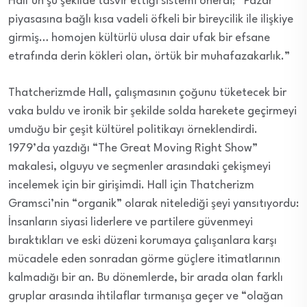
Hall’un şu şekilde tasvir ettiği sistemi önerdi; “Pazar
piyasasına bağlı kısa vadeli öfkeli bir bireycilik ile ilişkiye
girmiş… homojen kültürlü ulusa dair ufak bir efsane
etrafında derin kökleri olan, örtük bir muhafazakarlık.”
Thatcherizmde Hall, çalışmasının çoğunu tüketecek bir
vaka buldu ve ironik bir şekilde solda harekete geçirmeyi
umduğu bir çeşit kültürel politikayı örneklendirdi.
1979’da yazdığı “The Great Moving Right Show”
makalesi, olguyu ve seçmenler arasındaki çekişmeyi
incelemek için bir girişimdi. Hall için Thatcherizm
Gramsci’nin “organik” olarak nitelediği şeyi yansıtıyordu:
İnsanların siyasi liderlere ve partilere güvenmeyi
bıraktıkları ve eski düzeni korumaya çalışanlara karşı
mücadele eden sonradan görme güçlere itimatlarının
kalmadığı bir an. Bu dönemlerde, bir arada olan farklı
gruplar arasında ihtilaflar tırmanışa geçer ve “olağan