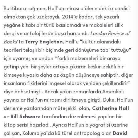
Bu itibara rağmen, Hall’un mirası o ölene dek ikna edici
olmaktan çok uzaktaydı. 2014’e kadar, tek yazarlı
yegâne kitabı bir türlü basılamadı ve makaleleri silik
dergi ve antolojilerde boşa harcandı.
London Review of
Books
’ta
Terry Eagleton
, Hall’u “kültür alanındaki
teorileri telaşlı bir biçimde geri dönüşüme tabi tuttuğu”
için uyarmış ve ondan “farklı malzemeleri bir araya
getirip yeni bir şeyler ortaya çıkaran keskin zekâlı bir
kimseye kıyasla daha az özgün düşünceye sahiptir, diğer
insanların fikirlerini imgesel olarak yeniden şekillendirir”
diye bahsetmişti. Ancak yakın zamanlarda Amerikalı
yayıncılar Hall’un mirasını diriltmeye girişti. Duke, Hall’un
derleme yazılarından müteşekkil olan,
Catherine Hall
ve
Bill Schwarz
tarafından düzenlemesi yapılan bir
kitap serisi hazırladı. Ayrıca Hall’un biyografisi üzerine
çalışan, Kolumbiya’da kültürel antropolog olan
David