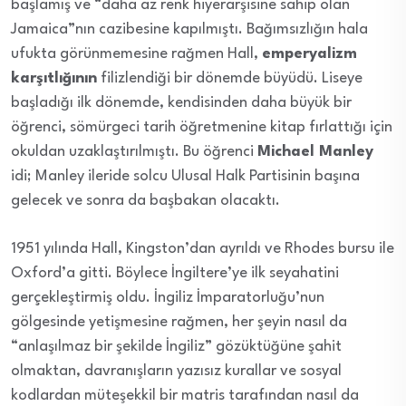
başlamış ve “daha az renk hiyerarşisine sahip olan
Jamaica”nın cazibesine kapılmıştı. Bağımsızlığın hala
ufukta görünmemesine rağmen Hall,
emperyalizm
karşıtlığının
filizlendiği bir dönemde büyüdü. Liseye
başladığı ilk dönemde, kendisinden daha büyük bir
öğrenci, sömürgeci tarih öğretmenine kitap fırlattığı için
okuldan uzaklaştırılmıştı. Bu öğrenci
Michael Manley
idi; Manley ileride solcu Ulusal Halk Partisinin başına
gelecek ve sonra da başbakan olacaktı.
1951 yılında Hall, Kingston’dan ayrıldı ve Rhodes bursu ile
Oxford’a gitti. Böylece İngiltere’ye ilk seyahatini
gerçekleştirmiş oldu. İngiliz İmparatorluğu’nun
gölgesinde yetişmesine rağmen, her şeyin nasıl da
“anlaşılmaz bir şekilde İngiliz” gözüktüğüne şahit
olmaktan, davranışların yazısız kurallar ve sosyal
kodlardan müteşekkil bir matris tarafından nasıl da