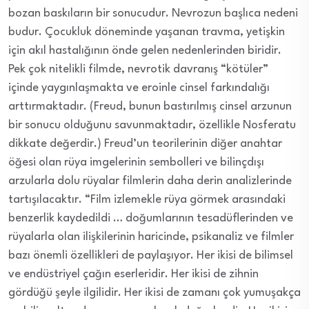
bozan baskıların bir sonucudur. Nevrozun başlıca nedeni
budur. Çocukluk döneminde yaşanan travma, yetişkin
için akıl hastalığının önde gelen nedenlerinden biridir.
Pek çok nitelikli filmde, nevrotik davranış “kötüler”
içinde yaygınlaşmakta ve eroinle cinsel farkındalığı
arttırmaktadır. (Freud, bunun bastırılmış cinsel arzunun
bir sonucu olduğunu savunmaktadır, özellikle Nosferatu
dikkate değerdir.) Freud’un teorilerinin diğer anahtar
öğesi olan rüya imgelerinin sembolleri ve bilinçdışı
arzularla dolu rüyalar filmlerin daha derin analizlerinde
tartışılacaktır. “Film izlemekle rüya görmek arasındaki
benzerlik kaydedildi … doğumlarının tesadüflerinden ve
rüyalarla olan ilişkilerinin haricinde, psikanaliz ve filmler
bazı önemli özellikleri de paylaşıyor. Her ikisi de bilimsel
ve endüstriyel çağın eserleridir. Her ikisi de zihnin
gördüğü şeyle ilgilidir. Her ikisi de zamanı çok yumuşakça