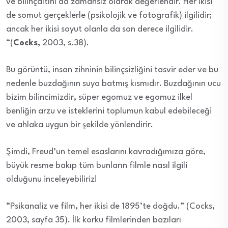
ve bilinçaltını da zamansız olarak değerlendir. Her ikisi
de somut gerçeklerle (psikolojik ve fotografik) ilgilidir;
ancak her ikisi soyut olanla da son derece ilgilidir.
“(
Cocks,
2003, s.38).
Bu görüntü, insan zihninin bilinçsizliğini tasvir eder ve bu
nedenle buzdağının suya batmış kısmıdır. Buzdağının ucu
bizim bilincimizdir, süper egomuz ve egomuz ilkel
benliğin arzu ve isteklerini toplumun kabul edebileceği
ve ahlaka uygun bir şekilde yönlendirir.
Şimdi, Freud’un temel esaslarını kavradığımıza göre,
büyük resme bakıp tüm bunların filmle nasıl ilgili
olduğunu inceleyebiliriz!
“Psikanaliz ve film, her ikisi de 1895’te doğdu.” (Cocks,
2003, sayfa 35). İlk korku filmlerinden bazıları