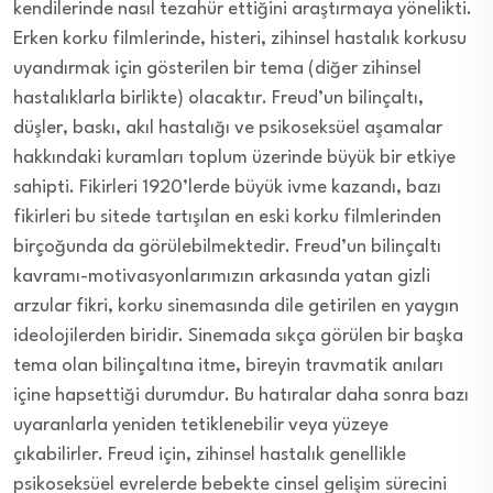
kendilerinde nasıl tezahür ettiğini araştırmaya yönelikti.
Erken korku filmlerinde, histeri, zihinsel hastalık korkusu
uyandırmak için gösterilen bir tema (diğer zihinsel
hastalıklarla birlikte) olacaktır. Freud’un bilinçaltı,
düşler, baskı, akıl hastalığı ve psikoseksüel aşamalar
hakkındaki kuramları toplum üzerinde büyük bir etkiye
sahipti. Fikirleri 1920’lerde büyük ivme kazandı, bazı
fikirleri bu sitede tartışılan en eski korku filmlerinden
birçoğunda da görülebilmektedir. Freud’un bilinçaltı
kavramı-motivasyonlarımızın arkasında yatan gizli
arzular fikri, korku sinemasında dile getirilen en yaygın
ideolojilerden biridir. Sinemada sıkça görülen bir başka
tema olan bilinçaltına itme, bireyin travmatik anıları
içine hapsettiği durumdur. Bu hatıralar daha sonra bazı
uyaranlarla yeniden tetiklenebilir veya yüzeye
çıkabilirler. Freud için, zihinsel hastalık genellikle
psikoseksüel evrelerde bebekte cinsel gelişim sürecini