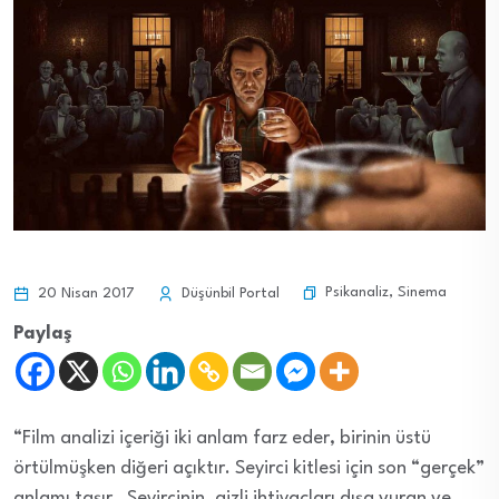
Psikanaliz
,
Sinema
20 Nisan 2017
Düşünbil Portal
Paylaş
“Film analizi içeriği iki anlam farz eder, birinin üstü
örtülmüşken diğeri açıktır. Seyirci kitlesi için son “gerçek”
anlamı taşır. Seyircinin, gizli ihtiyaçları dışa vuran ve