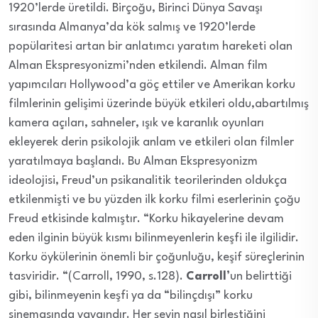
1920’lerde üretildi. Birçoğu, Birinci Dünya Savaşı
sırasında Almanya’da kök salmış ve 1920’lerde
popülaritesi artan bir anlatımcı yaratım hareketi olan
Alman Ekspresyonizmi’nden etkilendi. Alman film
yapımcıları Hollywood’a göç ettiler ve Amerikan korku
filmlerinin gelişimi üzerinde büyük etkileri oldu,abartılmış
kamera açıları, sahneler, ışık ve karanlık oyunları
ekleyerek derin psikolojik anlam ve etkileri olan filmler
yaratılmaya başlandı. Bu Alman Ekspresyonizm
ideolojisi, Freud’un psikanalitik teorilerinden oldukça
etkilenmişti ve bu yüzden ilk korku filmi eserlerinin çoğu
Freud etkisinde kalmıştır. “Korku hikayelerine devam
eden ilginin büyük kısmı bilinmeyenlerin keşfi ile ilgilidir.
Korku öykülerinin önemli bir çoğunluğu, keşif süreçlerinin
tasviridir. “(Carroll, 1990, s.128).
Carroll’
un belirttiği
gibi, bilinmeyenin keşfi ya da “bilinçdışı” korku
sinemasında yaygındır. Her şeyin nasıl birleştiğini