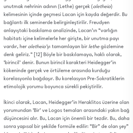
unutmak nehrinin adının (Lethe) gerçek (
aletheia
)
kelimesinin içinde geçmesi Lacan için kayda değerdir. Bu
bağlantı ilk seminerde belirginleştirilir. Freudyen
anlayıştaki baskılama analizinde, Lacan’ın “varlığın
habitatı içine kelimelerle her girişte, bir unutma payı
vardır, her
aletheia’
yı tamamlayan bir
lethe
gözlemine
denk geliriz.” [12] Böyle bir baskılamaya, haklı olarak,
‘birincil’ denir. Bunun birincil karakteri Heidegger’in
kökeninde gerçek ve örtüleme arasında kurduğu
korelasyonla bağdaşır. Bu korelasyon Pre-Sokratiklerin
etimolojik yorumu boyunca sürekli pekiştirilir.
İkinci olarak, Lacan, Heidegger’in Heraklitos üzerine olan
yorumundan ‘Bir’ ve Logos temaları arasındaki yakın bağ
düşüncesini alır. Bu, Lacan için önemli bir tezdir. Bu, daha
sonra yapısal bir şekilde formüle edilir: “Bir” de olan şey”