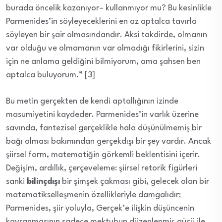
burada öncelik kazanıyor– kullanmıyor mu? Bu kesinlikle
Parmenides’in söyleyeceklerini en az aptalca tavırla
söyleyen bir şair olmasındandır. Aksi takdirde, olmanın
var olduğu ve olmamanın var olmadığı fikirlerini, sizin
için ne anlama geldiğini bilmiyorum, ama şahsen ben
aptalca buluyorum.” [3]
Bu metin gerçekten de kendi aptallığının izinde
masumiyetini kaydeder. Parmenides’in varlık üzerine
savında, fantezisel gerçeklikle hala düşünülmemiş bir
bağı olması bakımından gerçekdışı bir şey vardır. Ancak
şiirsel form, matematiğin görkemli beklentisini içerir.
Değişim, ardıllık, çerçeveleme: şiirsel retorik figürleri
sanki
bilinçdışı
bir şimşek çakması gibi, gelecek olan bir
matematikselleşmenin özellikleriyle damgalıdır;
Parmenides, şiir yoluyla, Gerçek’e ilişkin düşüncenin
kavranmasının sadece mektubun düzenlenmiş gücü ile