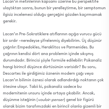
Lacan’ın metinlerinin kapsamı üzerine bu perspektife
ulaştıktan sonra, bunun bir yerelleştirme, bir semptomun
ilgisiz incele
mesi olduğu gerçeğini gözden kaçırmamak
gerekir.
Lacan’ın Pre-Sokratiklere atıflarının açığa vurucu gücü
bir sırdır –neredeyse şifrelenmiş diyebilirim. Üç düşünür
çağrılır: Empedokles, Heraklitos ve Parmenides. Bu
çağrının kendisi dört ana problemin içinde sıkışmış
durumdadır. Birincisi şöyle formüle edilebilir: Psikanaliz
hangi birincil düşünce dürtüsünün varisidir? Bu soru,
Descartes ile girdiğimiz öznenin modern çağı veya
Lacan’ın bilimin öznesi olarak adlandırdığı noktanın çok
ötesine ulaşır. Tabii ki, psikanaliz sadece bu
modernitenin unsuru içinde ortaya çıkabilir. Ancak,
düşünme isteğinin (
vouloir-penser
) genel bir figürü
olarak bizim tarafımızdaki en birincil olanla gizemli bir