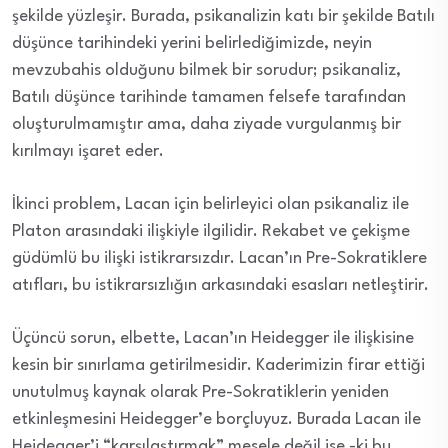
şekilde yüzleşir. Burada, psikanalizin katı bir şekilde Batılı
düşünce tarihindeki yerini belirlediğimizde, neyin
mevzubahis olduğunu bilmek bir sorudur; psikanaliz,
Batılı düşünce tarihinde tamamen felsefe tarafından
oluşturulmamıştır ama, daha ziyade vurgulanmış bir
kırılmayı işaret eder.
İkinci problem, Lacan için belirleyici olan psikanaliz ile
Platon arasındaki ilişkiyle ilgilidir. Rekabet ve çekişme
güdümlü bu ilişki istikrarsızdır. Lacan’ın Pre-Sokratiklere
atıfları, bu istikrarsızlığın arkasındaki esasları netleştirir.
Üçüncü sorun, elbette, Lacan’ın Heidegger ile ilişkisine
kesin bir sınırlama getirilmesidir. Kaderimizin firar ettiği
unutulmuş kaynak olarak Pre-Sokratiklerin yeniden
etkinleşmesini Heidegger’e borçluyuz. Burada Lacan ile
Heidegger’i “karşılaştırmak” mesele değil ise -ki bu