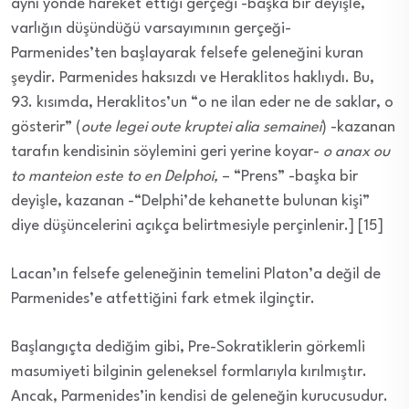
aynı yönde hareket ettiği gerçeği -başka bir deyişle,
varlığın düşündüğü varsayımının gerçeği-
Parmenides’ten başlayarak felsefe geleneğini kuran
şeydir. Parmenides haksızdı ve Heraklitos haklıydı. Bu,
93. kısımda, Heraklitos’un “o ne ilan eder ne de saklar, o
gösterir” (
oute legei oute kruptei alia semainei
) -kazanan
tarafın kendisinin söylemini geri yerine koyar-
o anax ou
to manteion este to en Delphoi,
– “Prens” -başka bir
deyişle, kazanan -“Delphi’de kehanette bulunan kişi”
diye düşüncelerini açıkça belirtmesiyle perçinlenir.] [15]
Lacan’ın felsefe geleneğinin temelini Platon’a değil de
Parmenides’e atfettiğini fark etmek ilginçtir.
Başlangıçta dediğim gibi, Pre-Sokratiklerin görkemli
masumiyeti bilginin geleneksel formlarıyla kırılmıştır.
Ancak, Parmenides’in kendisi de geleneğin kurucusudur.