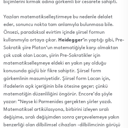
biçimlerini kırmak adına görkemli bir cesarete sahipti.
Yazıları matematikselleştirmeye bu nedenle delalet
eder, sonuncu nokta tam anlamıyla bulunmasa bile.
Önsezi, paradoksal evirtim içinde şiirsel formun
kullanımıyla ortaya çıkar.
Heidegger
‘in yaptığı gibi, Pre-
Sokratik şiire Platon’un matematiğiyle karşı olmaktan
çok uzak olan Lacan, şiirin Pre-Sokratikler için
matematikselleşmeye eldeki en yakın şey olduğu
konusunda güçlü bir fikre sahiptir. Şiirsel form
görkemlinin masumiyetidir. Şiirsel form Lacan için,
ifadelerin açık içeriğinin bile ötesine geçer; çünkü
matematiğin düzenliliğini öngörür. Encore’da şöyle
yazar: “Neyse ki Parmenides gerçekten şiirler yazdı.
Matematiksel artikülasyona, birbirini izleyen sıralı
değişime, sıralı değişimden sonra çerçevelemeye yakın
benzerliği olan dilbilimsel cihazları -dilbilimcinin görüşü