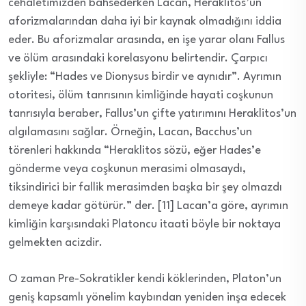
cehaletimizden bahsederken Lacan, Heraklitos’un
aforizmalarından daha iyi bir kaynak olmadığını iddia
eder. Bu aforizmalar arasında, en işe yarar olanı Fallus
ve ölüm arasındaki korelasyonu belirtendir. Çarpıcı
şekliyle: “Hades ve Dionysus birdir ve aynıdır”. Ayrımın
otoritesi, ölüm tanrısının kimliğinde hayati coşkunun
tanrısıyla beraber, Fallus’un çifte yatırımını Heraklitos’un
algılamasını sağlar. Örneğin, Lacan, Bacchus’un
törenleri hakkında “Heraklitos sözü, eğer Hades’e
gönderme veya coşkunun merasimi olmasaydı,
tiksindirici bir fallik merasimden başka bir şey olmazdı
demeye kadar götürür.” der. [11] Lacan’a göre, ayrımın
kimliğin karşısındaki Platoncu itaati böyle bir noktaya
gelmekten acizdir.
O zaman Pre-Sokratikler kendi köklerinden, Platon’un
geniş kapsamlı yönelim kaybından yeniden inşa edecek