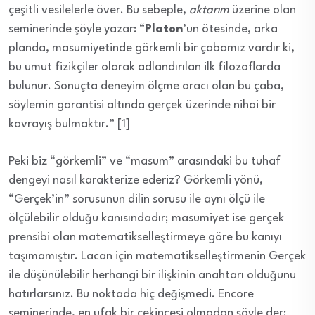
çeşitli vesilelerle över. Bu sebeple,
aktarım
üzerine olan
seminerinde şöyle yazar: “
Platon
’un ötesinde, arka
planda, masumiyetinde görkemli bir çabamız vardır ki,
bu umut fizikçiler olarak adlandırılan ilk filozoflarda
bulunur. Sonuçta deneyim ölçme aracı olan bu çaba,
söylemin garantisi altında gerçek üzerinde nihai bir
kavrayış bulmaktır.” [1]
Peki biz “görkemli” ve “masum” arasındaki bu tuhaf
dengeyi nasıl karakterize ederiz? Görkemli yönü,
“Gerçek’in” sorusunun dilin sorusu ile aynı ölçü ile
ölçülebilir olduğu kanısındadır; masumiyet ise gerçek
prensibi olan matematikselleştirmeye göre bu kanıyı
taşımamıştır. Lacan için matematikselleştirmenin Gerçek
ile düşünülebilir herhangi bir ilişkinin anahtarı olduğunu
hatırlarsınız. Bu noktada hiç değişmedi. Encore
seminerinde, en ufak bir çekincesi olmadan şöyle der: