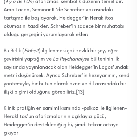
(
il y a de l’Un
) aforizması sembolik düzenin temelidir.
Ama Lacan, Seminar III’de Schreber vakasındaki
tartışma ile başlayarak, Heidegger’in Heraklitos
okumasını tasdikler. Schreber’in sadece bir muhatabı
olduğu gerçeğini yorumlayarak ekler:
Bu Birlik (
Einheit
) ilgilenmesi çok zevkli bir şey, eğer
çevirisini yaptığım ve
La Psychanalyse
bülteninin ilk
sayısında yayınlanacak olan Heidegger’in Logos’undaki
metni düşünürsek. Ayrıca Schreber’in hezeyanının, kendi
yöntemiyle, bir bütün olarak özne ve dil arasındaki bir
ilişki biçimi olduğunu görebiliriz.[13]
Klinik pratiğin en samimi kısmında -psikoz ile ilgilenen-
Heraklitos’un aforizmalarının açıklayıcı gücü,
Heidegger’in desteklediği gibi, şimdi tekrar ortaya
çıkıyor.