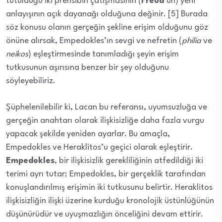
tutulduğu iki prensibin çatışmasının (
Freud
’un) yeni
anlayışının açık dayanağı olduğuna değinir. [5] Burada
söz konusu olanın gerçeğin şekline erişim olduğunu göz
önüne alırsak, Empedokles’ın sevgi ve nefretin (
philia
ve
neikos
) eşleştirmesinde tanımladığı şeyin erişim
tutkusunun aşırısına benzer bir şey olduğunu
söyleyebiliriz.
Şüphelenilebilir ki, Lacan bu referansı, uyumsuzluğa ve
gerçeğin anahtarı olarak ilişkisizliğe daha fazla vurgu
yapacak şekilde yeniden ayarlar. Bu amaçla,
Empedokles ve Heraklitos’u geçici olarak eşleştirir.
Empedokles
, bir ilişkisizlik gerekliliğinin atfedildiği iki
terimi ayrı tutar; Empedokles, bir gerçeklik tarafından
konuşlandırılmış erişimin iki tutkusunu belirtir. Heraklitos
ilişkisizliğin ilişki üzerine kurduğu kronolojik üstünlüğünün
düşünürüdür ve uyuşmazlığın önceliğini devam ettirir.