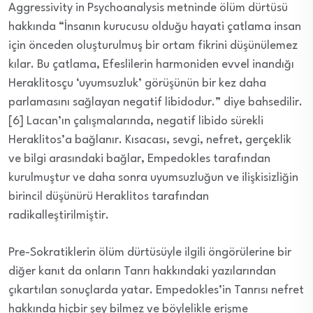
Aggressivity in Psychoanalysis metninde ölüm dürtüsü
hakkında “İnsanın kurucusu olduğu hayati çatlama insan
için önceden oluşturulmuş bir ortam fikrini düşünülemez
kılar. Bu çatlama, Efeslilerin harmoniden evvel inandığı
Heraklitosçu ‘uyumsuzluk’ görüşünün bir kez daha
parlamasını sağlayan negatif libidodur.” diye bahsedilir.
[6] Lacan’ın çalışmalarında, negatif libido sürekli
Heraklitos’a bağlanır. Kısacası, sevgi, nefret, gerçeklik
ve bilgi arasındaki bağlar, Empedokles tarafından
kurulmuştur ve daha sonra uyumsuzluğun ve ilişkisizliğin
birincil düşünürü Heraklitos tarafından
radikalleştirilmiştir.
Pre-Sokratiklerin ölüm dürtüsüyle ilgili öngörülerine bir
diğer kanıt da onların Tanrı hakkındaki yazılarından
çıkartılan sonuçlarda yatar. Empedokles’in Tanrısı nefret
hakkında hiçbir şey bilmez ve böylelikle erişme