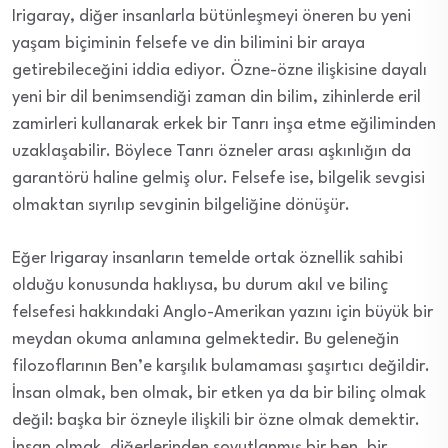
Irigaray, diğer insanlarla bütünleşmeyi öneren bu yeni
yaşam biçiminin felsefe ve din bilimini bir araya
getirebileceğini iddia ediyor. Özne-özne ilişkisine dayalı
yeni bir dil benimsendiği zaman din bilim, zihinlerde eril
zamirleri kullanarak erkek bir Tanrı inşa etme eğiliminden
uzaklaşabilir. Böylece Tanrı özneler arası aşkınlığın da
garantörü haline gelmiş olur. Felsefe ise, bilgelik sevgisi
olmaktan sıyrılıp sevginin bilgeliğine dönüşür.
Eğer Irigaray insanların temelde ortak öznellik sahibi
olduğu konusunda haklıysa, bu durum akıl ve bilinç
felsefesi hakkındaki Anglo-Amerikan yazını için büyük bir
meydan okuma anlamına gelmektedir. Bu geleneğin
filozoflarının Ben’e karşılık bulamaması şaşırtıcı değildir.
İnsan olmak, ben olmak, bir etken ya da bir bilinç olmak
değil: başka bir özneyle ilişkili bir özne olmak demektir.
İnsan olmak, diğerlerinden soyutlanmış bir ben, bir