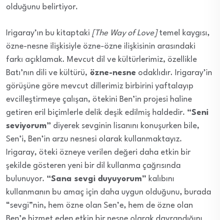
olduğunu belirtiyor.
Irigaray’ın bu kitaptaki
[The Way of Love]
temel kaygısı,
özne-nesne ilişkisiyle özne-özne ilişkisinin arasındaki
farkı açıklamak. Mevcut dil ve kültürlerimiz, özellikle
Batı’nın dili ve kültürü,
özne-nesne
odaklıdır. Irigaray’in
görüşüne göre mevcut dillerimiz birbirini yaftalayıp
evcilleştirmeye çalışan, ötekini Ben’in projesi haline
getiren eril biçimlerle delik deşik edilmiş haldedir.
“Seni
seviyorum”
diyerek sevginin lisanını konuşurken bile,
Sen’i, Ben’in arzu nesnesi olarak kullanmaktayız.
Irigaray, öteki özneye verilen değeri daha etkin bir
şekilde gösteren yeni bir dil kullanma çağrısında
bulunuyor.
“Sana sevgi duyuyorum”
kalıbını
kullanmanın bu amaç için daha uygun olduğunu, burada
“sevgi”nin, hem özne olan Sen’e, hem de özne olan
Ben’e hizmet eden etkin bir nesne olarak davrandığını