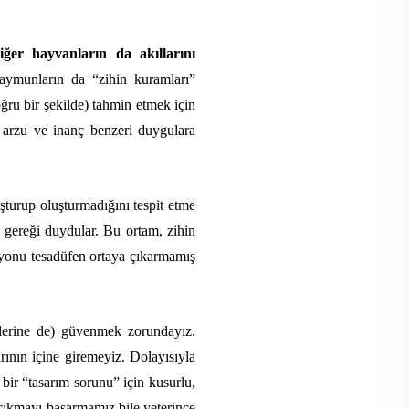
iğer hayvanların da akıllarını
 maymunların da “zihin kuramları”
oğru bir şekilde) tahmin etmek için
n arzu ve inanç benzeri duygulara
şturup oluşturmadığını tespit etme
a gereği duydular. Bu ortam, zihin
syonu tesadüfen ortaya çıkarmamış
zlerine de) güvenmek zorundayız.
rının içine giremeyiz. Dolayısıyla
bir “tasarım sorunu” için kusurlu,
 çıkmayı başarmamız bile yeterince