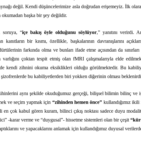
 kaynağı değil. Kendi düşüncelerimize asla doğrudan erişemeyiz. İlk ola
n okumadan başka bir şey değildir
.
 soruya, “
içe bakış öyle olduğunu söylüyor
,” yanıtını verirdi. 
an kanıtların bir kısmı, özellikle, başkalarının davranışlarını aç
dürtülerinin farkında olma ve bunları ifade etme açısından da sınırları
arlığını çoktan tespit etmiş olan fMRI çalışmalarıyla elde edilmek
e kendi zihnini okuma eksiklikleri olduğu görülmektedir. Bu kabiliyet
 şizofrenlerde bu kabiliyetlerden biri yokken diğerinin olması beklenirdi
hinlerini aynı şekilde okuduğumuz gerçeği, bilişsel bilimin bilinç ve işl
rmek ve seçim yapmak için
“zihinden hemen önce”
kullandığımız ikil
gili en çok kabul gören kuram, bilinci çıkış noktası sadece duyu modalit
ici” -karar verme ve “duygusal”- hissetme sistemleri olan bir çeşit
“kür
yaptıklarını ve yapacaklarını anlamak için kullandığımız duyusal verile