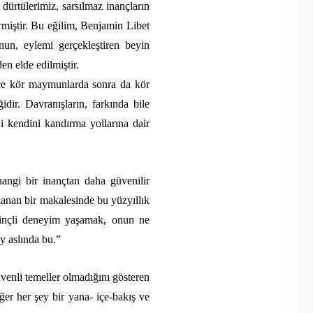
 dürtülerimiz, sarsılmaz inançların
miştir. Bu eğilim,
Benjamin Libet
nun, eylemi gerçekleştiren beyin
en elde edilmiştir
.
önce kör maymunlarda sonra da kör
idir. Davranışların, farkında bile
di kendini kandırma yollarına dair
hangi bir inançtan daha güvenilir
lanan bir makalesinde
bu yüzyıllık
linçli deneyim yaşamak, onun ne
y aslında bu.”
venli temeller olmadığını gösteren
iğer her şey bir yana- içe-bakış ve