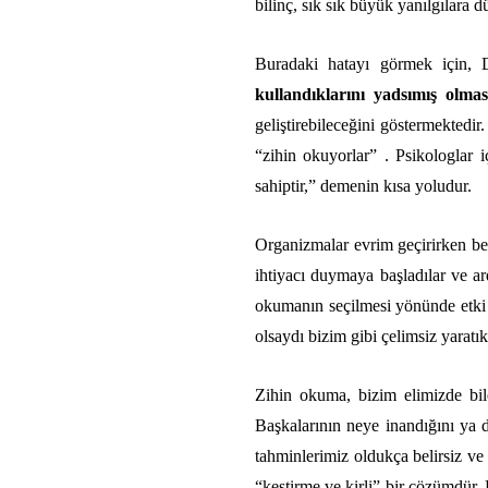
bilinç, sık sık büyük yanılgılara d
Buradaki hatayı görmek için, D
kullandıklarını yadsımış olmas
geliştirebileceğini göstermektedir
“zihin okuyorlar” . Psikologlar 
sahiptir,” demenin kısa yoludur.
Organizmalar evrim geçirirken bel
ihtiyacı duymaya başladılar ve ar
okumanın seçilmesi yönünde etki 
olsaydı bizim gibi çelimsiz yaratı
Zihin okuma, bizim elimizde bil
Başkalarının neye inandığını ya d
tahminlerimiz oldukça belirsiz ve
“kestirme ve kirli” bir çözümdür.