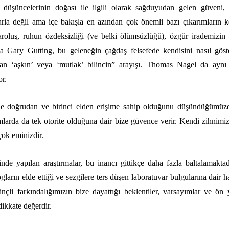
di düşüncelerinin doğası ile ilgili olarak sağduyudan gelen güveni,
arla değil ama içe bakışla en azından çok önemli bazı çıkarımların k
aroluş, ruhun özdeksizliği (ve belki ölümsüzlüğü), özgür irademizin
nda
Gary Gutting, bu geleneğin çağdaş felsefede kendisini nasıl göste
n ‘aşkın’ veya ‘mutlak’ bilincin” arayışı.
Thomas Nagel da aynı 
or.
ne doğrudan ve birinci elden erişime sahip olduğunu düşündüğümüzden
larda da tek otorite olduğuna dair bize güvence verir. Kendi zihnimiz
çok eminizdir.
inde yapılan araştırmalar, bu inancı gittikçe daha fazla baltalamaktad
gların elde ettiği ve
sezgilere ters düşen laboratuvar bulgularına
dair h
nçli farkındalığımızın bize dayattığı beklentiler, varsayımlar ve ön y
dikkate değerdir.