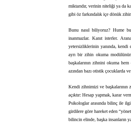
miktarıdır, verinin niteliği ya da
gibi
öz farkındalık içe dönük zihi
Bunu nasıl biliyoruz? Hume bu
inanmazlar. Kanıt isterler. Aran
yetersizliklerinin yanında, kendi 
ayrı bir zihin okuma modülünün v
başkalarının zihnini okuma hem d
azından bazı otistik çocuklarda ve
Kendi zihnimizi ve başkalarının zi
açıktır: Hesap yapmak, karar ve
Psikologlar arasında bilinç ile il
girdilere göre hareket eden “yönet
bilincin elinde, başka insanların 