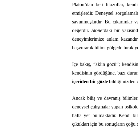
Platon’dan beri filozoflar, ken
etmişlerdir. Deneysel sorgulamal
savunmuşlardır. Bu çıkarımlar v
değerdir.
Stone
‘daki bir yazısı
deneyimlerimize anlam kazandıra
başvurarak
bilimi gölgede bırakıy
İçe bakış, “aklın gözü”; kendisi
kendisinin gördüğüne, bazı durum
içeriden bir gözle
bildiğimizden 
Ancak biliş ve davranış bilimler
deneysel çalışmalar yapan psikolo
hafta yer bulmaktadır. Kendi bili
çıktıkları için bu sonuçların çoğu 