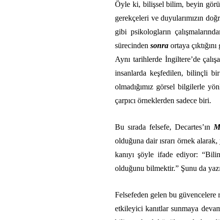
Öyle ki, bilişsel bilim, beyin gör
gerekçeleri ve duyularımızın doğr
gibi psikologların çalışmalarında
sürecinden
sonra
ortaya çıktığını
Aynı tarihlerde İngiltere’de ça
insanlarda keşfedilen, bilinçli b
olmadığımız görsel bilgilerle yön
çarpıcı örneklerden sadece biri.
Bu sırada felsefe, Decartes’ın
M
olduğuna dair ısrarı örnek alarak
kanıyı şöyle ifade ediyor: “Bil
olduğunu bilmektir.” Şunu da yazıy
Felsefeden gelen bu güvencelere r
etkileyici kanıtlar sunmaya devam 