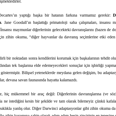
üşmektedirler.
ecartes’ın yaptığı başka bir hatanın farkına varmamız gerekir:
D
ı
. Jane Goodall’ın başlattığı primatoloji saha çalışmaları, insansı
. İnsansı maymunlar diğerlerinin gelecekteki davranışlarını (bazen de d
için zihin okuma, “diğer hayvanlar da davranış seçimlerine etki ede
irli bir noktadan sonra kendilerini korumak için başkalarının tehdit olu
dından tek başlarına elde edemeyecekleri sonuçlar için işbirliği yapm
göstermiştir. Bilişsel yeteneklerde meydana gelen değişim, bu adapta
klar, devasa savan faunasında hayatta kalamazdı.
e, hiç mükemmel bir araç değil: Diğerlerinin davranışlarına (ve sö
a ne istediğini kesin bir şekilde ve tam olarak bilemeyiz çünkü kafala
 sıklıkla yanlış olur. Diğer Darwinci adaptasyonlar gibi zihin okuma da 
 Bu zihin kuramına sahip olarak adım adım besin zincirinin en tepesine