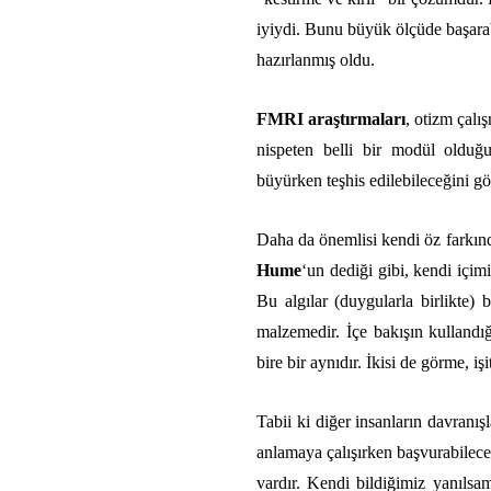
iyiydi. Bunu büyük ölçüde başarab
hazırlanmış oldu.
FMRI araştırmaları
, otizm çalı
nispeten belli bir modül olduğu
büyürken teşhis edilebileceğini gös
Daha da önemlisi kendi öz farkınd
Hume
‘un dediği gibi, kendi içi
Bu algılar (duygularla birlikte)
malzemedir. İçe bakışın kullandı
bire bir aynıdır. İkisi de görme, 
Tabii ki diğer insanların davranışl
anlamaya çalışırken başvurabilec
vardır. Kendi bildiğimiz yanılsa