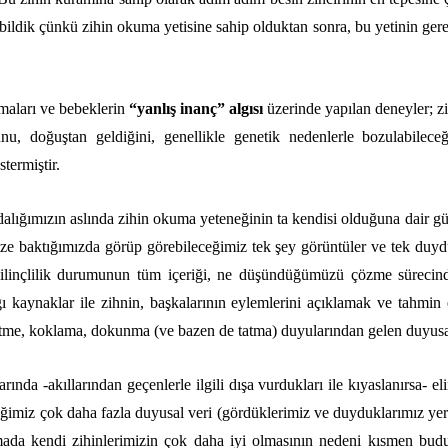
ildik çünkü zihin okuma yetisine sahip olduktan sonra, bu yetinin gerek
şmaları ve bebeklerin
“yanlış inanç” algısı
üzerinde yapılan deneyler; z
nu, doğuştan geldiğini, genellikle genetik nedenlerle bozulabile
termiştir.
alığımızın aslında zihin okuma yeteneğinin ta kendisi olduğuna dair gü
mize baktığımızda görüp görebileceğimiz tek şey görüntüler ve tek duy
 bilinçlilik durumunun tüm içeriği, ne düşündüğümüzü çözme sürecind
ğı kaynaklar ile zihnin, başkalarının eylemlerini açıklamak ve tahmin 
işitme, koklama, dokunma (ve bazen de tatma) duyularından gelen duyusal 
arında -akıllarından geçenlerle ilgili dışa vurdukları ile kıyaslanırsa- 
eğimiz çok daha fazla duyusal veri (gördüklerimiz ve duyduklarımız yer
mada kendi zihinlerimizin çok daha iyi olmasının nedeni kısmen budu