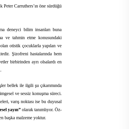
rak Peter Carruthers’ın öne sürdüğü
Ama deneyci bilim insanları buna
ıklama ve tahmin etme konusundaki
 olan otistik çocuklarla yapılan ve
tedir. Şizofreni hastalarında hem
ler birbirinden ayrı olsalardı en
.
er bellek ile ilgili şu çıkarımında
i imgesel ve sessiz konuşma süreci.
eleri, varış noktası ise bu duyusal
esel yayın”
olarak tanımlıyor. Öz-
rden başka malzeme yoktur.