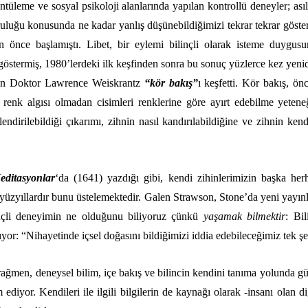
üntüleme ve sosyal psikoloji alanlarında yapılan kontrollü deneyler; asıl
uluğu konusunda ne kadar yanlış düşünebildiğimizi tekrar tekrar göster
n
önce başlamıştı. Libet, bir eylemi bilinçli olarak isteme duygusu
 göstermiş, 1980’lerdeki ilk keşfinden sonra bu sonuç yüzlerce kez
yenid
lışan Doktor Lawrence Weiskrantz
“kör bakış”
ı keşfetti. Kör bakış, 
ir renk algısı olmadan cisimleri renklerine göre ayırt edebilme yeteneğ
lendirilebildiği çıkarımı, zihnin nasıl kandırılabildiğine ve zihnin ken
editasyonlar
‘da (1641) yazdığı gibi, kendi zihinlerimizin başka her
, yüzyıllardır bunu üstelemektedir. Galen Strawson,
Stone’da yeni yayın
inçli deneyimin ne olduğunu biliyoruz çünkü
yaşamak bilmektir
: Bi
or: “Nihayetinde içsel doğasını bildiğimizi iddia edebileceğimiz tek şe
ağmen, deneysel bilim, içe bakış ve bilincin kendini tanıma yolunda gü
ediyor. Kendileri ile ilgili bilgilerin de kaynağı olarak -insanı olan d