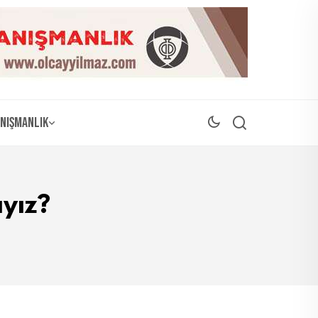
nışmanlık
yız?