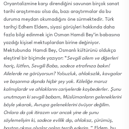
Oryantalizmine karşı direndiğini savunan birçok sanat
tarihi araştırması olsa da, bazı araştırmalar da bu
duruma meydan okumadığını öne sürmektedir. Türk
tarihçi Edhem Eldem, siyasi görüşleri hakkında daha
fazla bilgi edinmek için Osman Hamdi Bey’in babasına
yazdığı kişisel mektuplardan birine değiniyor.
Mektubunda Hamdi Bey, Osmanlı kültürünü oldukça
eleştirel bir biçimde yazıyor: “
Sevgili ailem ve diğerleri
hariç, lütfen, Sevgili Baba, sadece etrafınıza bakın!
Ailelerde ne görüyorsun? Yolsuzluk, ahlaksızlık, kavgalar
ve boşanma dışında hiçbir şey yok. Köleliğe maruz
kalmışlardır ve ahlaklarını cariyelerde kaybederler. Şunu
unutmayın ki sevgili babam, Müslümanların geleneklerini
böyle yıkarak, Avrupa geleneklerini övüyor değilim.
Onlara da çok itirazım var ancak yine de şunu
söylemeliyim ki, sadece evlilik dışı, ahlaksız, çürümüş,
baştan çıkmış olsalar onları tercih ederim.”
Eldem, bu