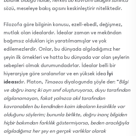
bulanık olduğu halde, herkes bu kavramı bildiğini sanınca”
sözü, meseleye bakış açısını keskinleştirir niteliktedir.
Filozofa göre bilginin konusu, ezelî-ebedî, değişmez,
mutlak olan idealardır. İdealar zaman ve mekândan
bağımsız oldukları için yaratılmamışlar ve yok
edilemezlerdir. Onlar, bu dünyada algıladığımız her
şeyin ilk örnekleri ve hatta bu dünyada var olan şeylerin
sebepleri olmak durumundadırlar. İdealar belli bir
hiyerarşiye göre sıralanırlar ve en yüksek idea
İyi
ideası
dır. Platon,
Timaeos
diyalogunda şöyle der: “
Bilgi
ve doğru inanç iki ayrı sınıf oluşturuyorsa, duyu tarafından
algılanamayan, fakat yalnızca akıl tarafından
kavranabilen bu kendinden kaim ideaların kesinlikle var
olduğunu söylerim; bununla birlikte, doğru inanç bilgiden
hiçbir bakımdan farklılık göstermiyorsa, beden aracılığıyla
algıladığımız her şey en gerçek varlıklar olarak