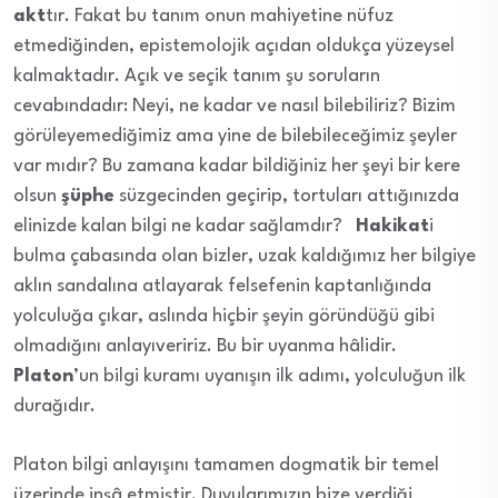
akt
tır. Fakat bu tanım onun mahiyetine nüfuz
etmediğinden, epistemolojik açıdan oldukça yüzeysel
kalmaktadır. Açık ve seçik tanım şu soruların
cevabındadır: Neyi, ne kadar ve nasıl bilebiliriz? Bizim
görüleyemediğimiz ama yine de bilebileceğimiz şeyler
var mıdır? Bu zamana kadar bildiğiniz her şeyi bir kere
olsun
şüphe
süzgecinden geçirip, tortuları attığınızda
elinizde kalan bilgi ne kadar sağlamdır?
Hakikat
i
bulma çabasında olan bizler, uzak kaldığımız her bilgiye
aklın sandalına atlayarak felsefenin kaptanlığında
yolculuğa çıkar, aslında hiçbir şeyin göründüğü gibi
olmadığını anlayıveririz. Bu bir uyanma hâlidir.
Platon
’un bilgi kuramı uyanışın ilk adımı, yolculuğun ilk
durağıdır.
Platon bilgi anlayışını tamamen dogmatik bir temel
üzerinde inşâ etmiştir. Duyularımızın bize verdiği