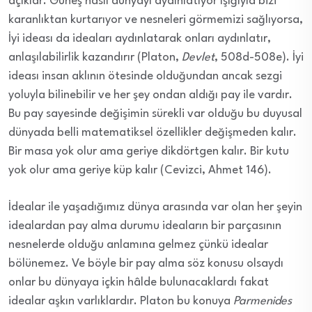
açıklar. Güneş nasıl dünyayı aydınlatıyor ışığıyla bizi
karanlıktan kurtarıyor ve nesneleri görmemizi sağlıyorsa,
İyi ideası da ideaları aydınlatarak onları aydınlatır,
anlaşılabilirlik kazandırır (Platon,
Devlet
, 508d-508e). İyi
ideası insan aklının ötesinde olduğundan ancak sezgi
yoluyla bilinebilir ve her şey ondan aldığı pay ile vardır.
Bu pay sayesinde değişimin sürekli var olduğu bu duyusal
dünyada belli matematiksel özellikler değişmeden kalır.
Bir masa yok olur ama geriye dikdörtgen kalır. Bir kutu
yok olur ama geriye küp kalır (Cevizci, Ahmet 146).
İdealar ile yaşadığımız dünya arasında var olan her şeyin
idealardan pay alma durumu ideaların bir parçasının
nesnelerde olduğu anlamına gelmez çünkü idealar
bölünemez. Ve böyle bir pay alma söz konusu olsaydı
onlar bu dünyaya içkin hâlde bulunacaklardı fakat
idealar aşkın varlıklardır. Platon bu konuya
Parmenides