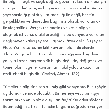
Bir bilginin açık ve seçik doğru, güvenilir, kesin olması için
o bilginin değişmeyen bir şeye ait olması gerekir. Ve bu
şeye sanıldığı gibi duyular aracılığı ile değil, her türlü
gerçeklikten ve deneyden bağımsız olarak var olan akıl
ile ulaşabiliriz. Gerçekten mutlak ve kesin bilgiye
ulaşmak istiyorsak, akıl aracılığı ile bu dünyada var olan
değişmeyen kalıcı şeylere ulaşmak lâzım gelir. Bu şeyler
Platon’un felsefesinin kilit kavramı olan
idealar
dır.
Platon’a göre bilgi tikel olanın ve değişenin beş duyu
yoluyla kazanılmış empirik bilgisi değil de, değişmez ve
tümel olanın, genel kavramların akıl yoluyla kazanılan
ezelî-ebedî bilgisidir (Cevizci, Ahmet. 122).
Tümellerin bilgisine sahip –
miş gibi
yapıyoruz. Bunu şöyle
açıklamak yerinde olacaktır: Bir nesneyi veya bir kişiyi
tanımlarken onun ait olduğu sınıfın/türün adını söyleriz.
Betimlediğimiz tikeli, tümelin bilgisini doğrudan veriyor