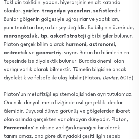
Taklidin taklidini yapan, hiyerarşinin en alt katında
olanlar,
şairler
,
tragedya yazarları
,
sofistler
dir.
Bunlar gölgenin gölgesiyle uğraşırlar ve yaptıkları,
yanıltmaktan başka bir şey değildir. Bu bilginin üzerinde,
marangozluk
,
tıp
,
askerî strateji
gibi bilgiler bulunur.
Platon gerçek bilim olarak
harmoni
,
astronomi
,
aritmetik
ve
geometri
yi sayar. Bütün bu bilimlerin en
tepesinde ise diyalektik bulunur. Burada önemli olan
varlığı varlık olarak bilmektir. Tümelin bilgisine ancak
diyalektik ve felsefe ile ulaşılabilir (Platon,
Devlet
, 601d).
Platon’un metafiziği epistemolojisinden ayrı tutulamaz.
Onun iki dünyalı metafiziğinde asıl gerçeklik idealar
âlemidir. Duyusal dünya görünüş ve gölgelerden ibaret
olan aslında gerçekten var olmayan dünyadır. Platon,
Parmenides
’in aksine varlığın kaynağını bir olarak
tanımlamaz, ona göre dünyadaki çeşitliliğin sebebi