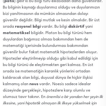
(
pistis
) gelir ki bu bilgi türü eikasiadan daha güvenilirdir.
Bu bilginin kaynağı duyularımız olduğu ve duyularımızın
bizi yanıltmasının da mümkün olmasından dolayı
güvenilir değildir. Bilgi mutlak ve kesin olmalıdır. Bir üst
sırada
rasyonel bilgi
vardır. Bu bilgi
diskürtif
yani
matematiksel
bilgidir. Platon bu bilgi türünü hem
duyulardan bağımsız olması bakımından hem de
matematiği içerisinde bulundurması bakımından
güvenilir bulur fakat matematik hipotezlerden oluşur.
Hipotezler eleştirilmeyip olduğu gibi kabul edildiği için
bu bilgi türünü de eleştirmekten geri kalmaz. En üst
sırada ise matematiğin karanlık yönlerini ortadan
kaldıracak olan bilgi, duyusal dünya ile hiçbir ilişkisi
kalmamış olan
nous
vardır
.
Noesis sadece idealar
düzeyinde gerçekleşir, hipotezlere karşı olumlu ve
olumsuz tavır takınır. En
önemlisi o bir yandan her şeyin ilk
ilkesine, yani hipotetik olmayan ilk ilkeye yükselmek için