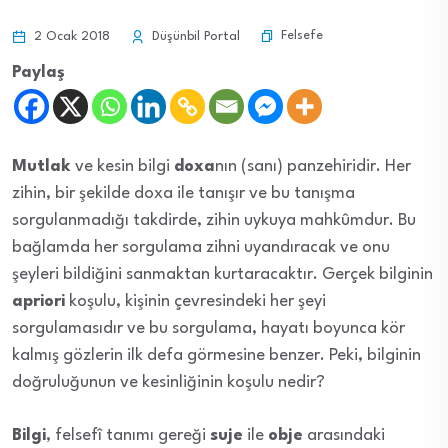
Felsefe
2 Ocak 2018
Düşünbil Portal
Paylaş
Mutlak
ve kesin bilgi
doxa
nın (sanı) panzehiridir. Her
zihin, bir şekilde doxa ile tanışır ve bu tanışma
sorgulanmadığı takdirde, zihin uykuya mahkûmdur. Bu
bağlamda her sorgulama zihni uyandıracak ve onu
şeyleri bildiğini sanmaktan kurtaracaktır. Gerçek bilginin
apriori
koşulu, kişinin çevresindeki her şeyi
sorgulamasıdır ve bu sorgulama, hayatı boyunca kör
kalmış gözlerin ilk defa görmesine benzer. Peki, bilginin
doğruluğunun ve kesinliğinin koşulu nedir?
Bilgi
, felsefî tanımı gereği
suje
ile
obje
arasındaki