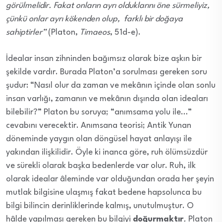
görülmelidir. Fakat onların ayrı olduklarını öne sürmeliyiz,
çünkü onlar ayrı kökenden olup, farklı bir doğaya
sahiptirler”
(Platon,
Timaeos
, 51d-e).
İdealar insan zihninden bağımsız olarak bize aşkın bir
şekilde vardır. Burada Platon’a sorulması gereken soru
şudur: “Nasıl olur da zaman ve mekânın içinde olan sonlu
insan varlığı, zamanın ve mekânın dışında olan ideaları
bilebilir?” Platon bu soruya; “anımsama yolu ile…”
cevabını verecektir. Anımsana teorisi; Antik Yunan
döneminde yaygın olan döngüsel hayat anlayışı ile
yakından ilişkilidir. Öyle ki inanca göre, ruh ölümsüzdür
ve sürekli olarak başka bedenlerde var olur. Ruh, ilk
olarak idealar âleminde var olduğundan orada her şeyin
mutlak bilgisine ulaşmış fakat bedene hapsolunca bu
bilgi bilincin derinliklerinde kalmış, unutulmuştur. O
hâlde yapılması gereken bu bilgiyi
doğurmaktır
.
Platon