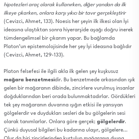
hipotezleri araç olarak kullanırken, diğer yandan da ilk
ilkeye çıkarken, onlara karşı yıkıcı bir tavır gerçekleştirir
(Cevizci, Ahmet, 133). Noesis her şeyin ilk ilkesi olan İyi
ideasına ulaştıktan sonra hiyerarşide aşağı doğru inerek
tümdengelimsel bir çıkarım yapar. Bu bağlamda
Platon’un epistemolojisinde her şey İyi ideasına bağlıdır
(Cevizci, Ahmet, 129-133).
Platon felsefesi ile ilgili akla ilk gelen şey kuşkusuz
mağara benzetmesi
dir. Bu benzetmede arkasından ışık
gelen bir mağaranın dibinde, zincirlere vurulmuş insanlar
doğduklarından beri orada bulunmaktadırlar. Gördükleri
tek şey mağaranın duvarına ışığın etkisi ile yansıyan
gölgelerdir ve duydukları sesleri de bu gölgelerin sesi
olarak tanımlarlar. Onlara göre gerçek;
gölgelerdir
.
Çünkü duyusal bilgileri bu kadarına ulaşır, gölgelere…
Olur da biri zincirlerinden kurtulup mağaranın dışına