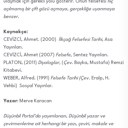
ulaşmak için gerekli yolu gösterir. Onun felsefesi
hiç
açılmamış bir çift gözü açmaya, gerçekliğe uyanmaya
benzer.
Kaynakça:
CEVİZCİ, Ahmet. (2000)
İlkçağ Felsefesi Tarihi,
Asa
Yayınları.
CEVİZCİ, Ahmet (2007)
Felsefe,
Sentez Yayınları.
PLATON, (2011)
Diyaloglar,
(
Çev
. Bayka, Mustafa) Remzi
Kitabevi.
WEBER, Alfred. (1991)
Felsefe Tarihi
(Çev.
Eralp, H.
Vehbi) Sosyal Yayınlar.
Yazar
: Merve Karacan
Düşünbil Portal’da yayımlanan, Düşünbil yazar ve
çevirmenlerine ait herhangi bir yazı, çeviri, makale ve