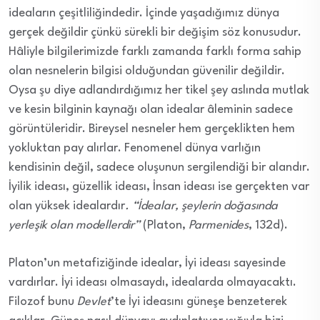
ideaların çeşitliliğindedir. İçinde yaşadığımız dünya
gerçek değildir çünkü sürekli bir değişim söz konusudur.
Hâliyle bilgilerimizde farklı zamanda farklı forma sahip
olan nesnelerin bilgisi olduğundan güvenilir değildir.
Oysa şu diye adlandırdığımız her tikel şey aslında mutlak
ve kesin bilginin kaynağı olan idealar âleminin sadece
görüntüleridir. Bireysel nesneler hem gerçeklikten hem
yokluktan pay alırlar. Fenomenel dünya varlığın
kendisinin değil, sadece oluşunun sergilendiği bir alandır.
İyilik ideası, güzellik ideası, İnsan ideası ise gerçekten var
olan yüksek idealardır
. “İdealar, şeylerin doğasında
yerleşik olan modellerdir”
(Platon,
Parmenides
, 132d).
Platon’un metafiziğinde idealar, İyi ideası sayesinde
vardırlar. İyi ideası olmasaydı, idealarda olmayacaktı.
Filozof bunu
Devlet
’te İyi ideasını güneşe benzeterek