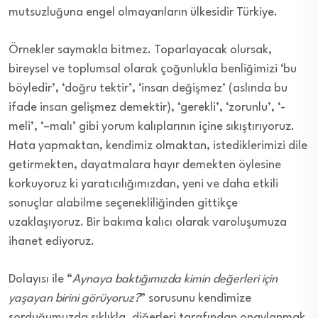
mutsuzluğuna engel olmayanların ülkesidir Türkiye.
Örnekler saymakla bitmez. Toparlayacak olursak,
bireysel ve toplumsal olarak çoğunlukla benliğimizi ‘bu
böyledir’, ‘doğru tektir’, ‘insan değişmez’ (aslında bu
ifade insan gelişmez demektir), ‘gerekli’, ‘zorunlu’, ‘-
meli’, ‘–malı’ gibi yorum kalıplarının içine sıkıştırıyoruz.
Hata yapmaktan, kendimiz olmaktan, istediklerimizi dile
getirmekten, dayatmalara hayır demekten öylesine
korkuyoruz ki yaratıcılığımızdan, yeni ve daha etkili
sonuçlar alabilme seçenekliliğinden gittikçe
uzaklaşıyoruz. Bir bakıma kalıcı olarak varoluşumuza
ihanet ediyoruz.
Dolayısı ile “
Aynaya baktığımızda kimin değerleri için
yaşayan birini görüyoruz?
” sorusunu kendimize
sorduğumuzda sıklıkla, diğerleri tarafından onaylanmak,