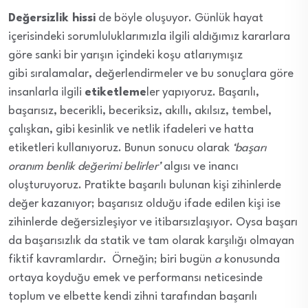
Değersizlik hissi
de böyle oluşuyor. Günlük hayat
içerisindeki sorumluluklarımızla ilgili aldığımız kararlara
göre sanki bir yarışın içindeki koşu atlarıymışız
gibi sıralamalar, değerlendirmeler ve bu sonuçlara göre
insanlarla ilgili
etiketleme
ler yapıyoruz. Başarılı,
başarısız, becerikli, beceriksiz, akıllı, akılsız, tembel,
çalışkan, gibi kesinlik ve netlik ifadeleri ve hatta
etiketleri kullanıyoruz. Bunun sonucu olarak
‘başarı
oranım benlik değerimi belirler’
algısı ve inancı
oluşturuyoruz. Pratikte başarılı bulunan kişi zihinlerde
değer kazanıyor; başarısız olduğu ifade edilen kişi ise
zihinlerde değersizleşiyor ve itibarsızlaşıyor. Oysa başarı
da başarısızlık da statik ve tam olarak karşılığı olmayan
fiktif kavramlardır. Örneğin; biri bugün
a
konusunda
ortaya koyduğu emek ve performansı neticesinde
toplum ve elbette kendi zihni tarafından başarılı