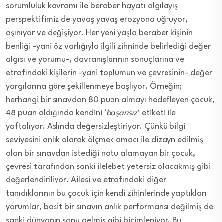
sorumluluk kavramı ile beraber hayatı algılayış
perspektifimiz de yavaş yavaş erozyona uğruyor,
aşınıyor ve değişiyor. Her yeni yaşla beraber kişinin
benliği -yani öz varlığıyla ilgili zihninde belirlediği değer
algısı ve yorumu-, davranışlarının sonuçlarına ve
etrafındaki kişilerin -yani toplumun ve çevresinin- değer
yargılarına göre şekillenmeye başlıyor. Örneğin;
herhangi bir sınavdan 80 puan almayı hedefleyen çocuk,
48 puan aldığında kendini ‘
başarısız
’ etiketi ile
yaftalıyor. Aslında değersizleştiriyor. Çünkü bilgi
seviyesini anlık olarak ölçmek amacı ile dizayn edilmiş
olan bir sınavdan istediği notu alamayan bir çocuk,
çevresi tarafından sanki ilelebet yetersiz olacakmış gibi
değerlendiriliyor. Ailesi ve etrafındaki diğer
tanıdıklarının bu çocuk için kendi zihinlerinde yaptıkları
yorumlar, basit bir sınavın anlık performansı değilmiş de
sanki dünyanın sonu gelmiş gibi biçimleniyor. Bu