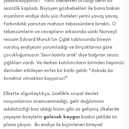
yabancılaşıyoruz?
” Yanıt beklerken ortalığı derin bir
sessizlik kapladı. Büyüyen gözbebekleri ile bana bakan
insanların endişe dolu yüz ifadeleri yerini yavaş yavaş
farkındalık yansıtan mahzun tebessümlere bıraktı. O
tebessümlerin ve cevapların arkasında sanki Norveçli
ressam Edvard Munch’ün
Çığlık
tablosunda bireyin
varoluş endişesini yorumladığı ve birçoklarına göre
çocukluğumuzun ‘
beni hatırla artık
’ diye bağıran sessiz
çığlıkları vardı. Ve derken katılımcıların birinden hepimizi
derinden etkileyen enfes bir katkı geldi: “
Aslında biz
kendimiz olmaktan kaçıyoruz!
”
Elbette olgunlaştıkça, özellikle sosyal devlet
nosyonlarının önemsenmediği, gelir dağılımının
adaletsizliği baz aldığı bizim gibi az gelişmiş ülkelerde
yaşayan bireylerin
gelecek kaygısı
baskın şekilde ön
plana çıkıyor. Bu endişe ile biçimlenen bireysel