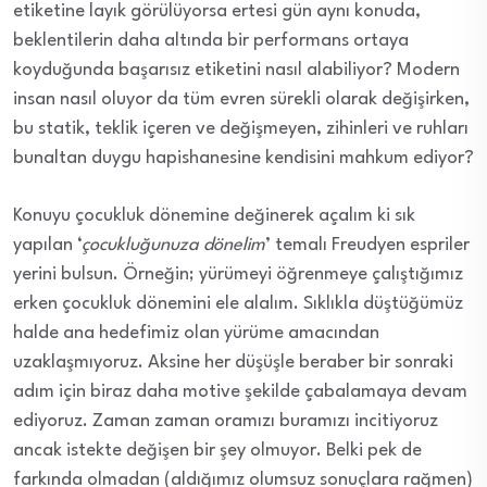
etiketine layık görülüyorsa ertesi gün aynı konuda,
beklentilerin daha altında bir performans ortaya
koyduğunda başarısız etiketini nasıl alabiliyor? Modern
insan nasıl oluyor da tüm evren sürekli olarak değişirken,
bu statik, teklik içeren ve değişmeyen, zihinleri ve ruhları
bunaltan duygu hapishanesine kendisini mahkum ediyor?
Konuyu çocukluk dönemine değinerek açalım ki sık
yapılan ‘
çocukluğunuza dönelim
’ temalı Freudyen espriler
yerini bulsun. Örneğin; yürümeyi öğrenmeye çalıştığımız
erken çocukluk dönemini ele alalım. Sıklıkla düştüğümüz
halde ana hedefimiz olan yürüme amacından
uzaklaşmıyoruz. Aksine her düşüşle beraber bir sonraki
adım için biraz daha motive şekilde çabalamaya devam
ediyoruz. Zaman zaman oramızı buramızı incitiyoruz
ancak istekte değişen bir şey olmuyor. Belki pek de
farkında olmadan (aldığımız olumsuz sonuçlara rağmen)