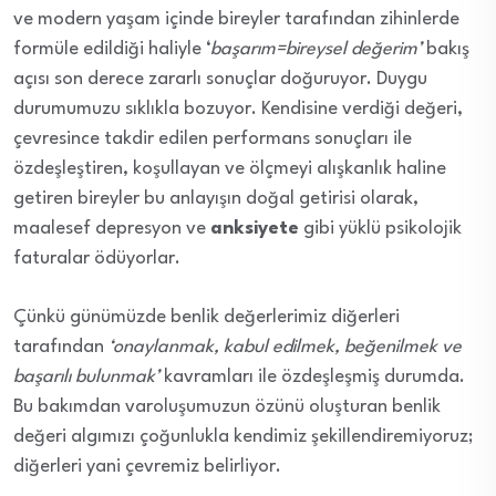
ve modern yaşam içinde bireyler tarafından zihinlerde
formüle edildiği haliyle ‘
başarı
m=bireysel değerim’
bakış
açısı son derece zararlı sonuçlar doğuruyor. Duygu
durumumuzu sıklıkla bozuyor. Kendisine verdiği değeri,
çevresince takdir edilen performans sonuçları ile
özdeşleştiren, koşullayan ve ölçmeyi alışkanlık haline
getiren bireyler bu anlayışın doğal getirisi olarak,
maalesef depresyon ve
anksiyete
gibi yüklü psikolojik
faturalar ödüyorlar.
Çünkü günümüzde benlik değerlerimiz diğerleri
tarafından
‘onaylanmak, kabul edilmek, beğenilmek ve
başarılı bulunmak’
kavramları ile özdeşleşmiş durumda.
Bu bakımdan varoluşumuzun özünü oluşturan benlik
değeri algımızı çoğunlukla kendimiz şekillendiremiyoruz;
diğerleri yani çevremiz belirliyor.