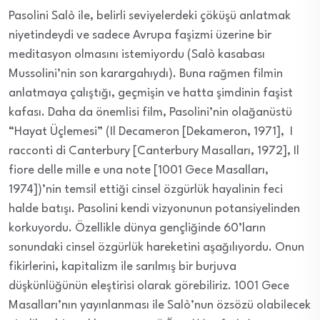
Pasolini Salò ile, belirli seviyelerdeki çöküşü anlatmak
niyetindeydi ve sadece Avrupa faşizmi üzerine bir
meditasyon olmasını istemiyordu (Salò kasabası
Mussolini’nin son karargahıydı). Buna rağmen filmin
anlatmaya çalıştığı, geçmişin ve hatta şimdinin faşist
kafası. Daha da önemlisi film, Pasolini’nin olağanüstü
“Hayat Üçlemesi” (Il Decameron [Dekameron, 1971], I
racconti di Canterbury [Canterbury Masalları, 1972], Il
fiore delle mille e una note [1001 Gece Masalları,
1974])’nin temsil ettiği cinsel özgürlük hayalinin feci
halde batışı. Pasolini kendi vizyonunun potansiyelinden
korkuyordu. Özellikle dünya gençliğinde 60’ların
sonundaki cinsel özgürlük hareketini aşağılıyordu. Onun
fikirlerini, kapitalizm ile sarılmış bir burjuva
düşkünlüğünün eleştirisi olarak görebiliriz. 1001 Gece
Masalları’nın yayınlanması ile Salò’nun özsözü olabilecek