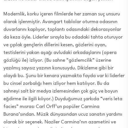
Modernlik, korku içeren filmlerde her zaman suç unsuru
olarak işlenmiştir. Avangart tablolar oturma odasının
duvarlarını kaplıyor, toplantı odasındaki dekorasyonlar
da keza öyle. Liderler sırayla bu odadaki tahta oturuyor
ve çıplak gençlerin dillerini kesen, gözlerini oyan,
testislerini yakan aşağı avludaki arkadaşlarını (opera
gözlüğü ile) izliyor. (Bu sahne “gözlemcilik” üzerine
yazılmış sayısız yazının konusuydu. Dikizleme gibi bir
olaydı bu. Şunu bir kenara yazmakta fayda var ki liderler
bu cinsel zorbalığı hem izliyor hem katılıyor. Bu da
sahneyi salt bir medya izlemesinden çok güç ve boyun
eğdirme ile ilgili kılıyor.) Duyduğumuz şarkıda “veris leta
facies” mısrası Carl Orff’un popüler Carmina
Burana’sından. Müzik dünyasından ucuz sanatın yardımı
olarak bir seçenek. Naziler Carmina’nın azametini ve