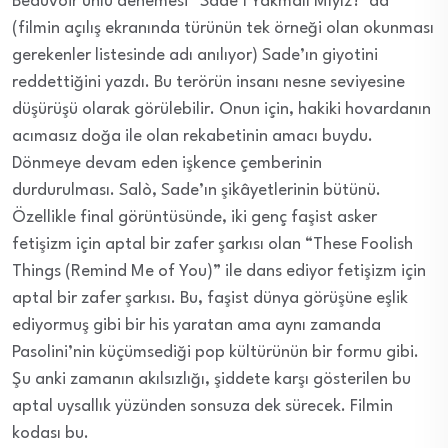
Beauvoir ünlü denemesi “Sade’ı Yakmalı Mıyız?”da
(filmin açılış ekranında türünün tek örneği olan okunması
gerekenler listesinde adı anılıyor) Sade’ın giyotini
reddettiğini yazdı. Bu terörün insanı nesne seviyesine
düşürüşü olarak görülebilir. Onun için, hakiki hovardanın
acımasız doğa ile olan rekabetinin amacı buydu.
Dönmeye devam eden işkence çemberinin
durdurulması. Salò, Sade’ın şikâyetlerinin bütünü.
Özellikle final görüntüsünde, iki genç faşist asker
fetişizm için aptal bir zafer şarkısı olan “These Foolish
Things (Remind Me of You)” ile dans ediyor fetişizm için
aptal bir zafer şarkısı. Bu, faşist dünya görüşüne eşlik
ediyormuş gibi bir his yaratan ama aynı zamanda
Pasolini’nin küçümsediği pop kültürünün bir formu gibi.
Şu anki zamanın akılsızlığı, şiddete karşı gösterilen bu
aptal uysallık yüzünden sonsuza dek sürecek. Filmin
kodası bu.