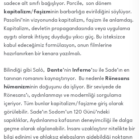
sadece alt sınıfı bağışlıyor. Porcile, son dönem
kapitalizm
/
faşizm
inin barbarlığa evirildiğini söylüyor.
Pasolini’nin vizyonunda kapitalizm, faşizm ile anlamdaş.
Kapitalizm, devletin propagandasında veya uygulama
aygıtı olarak ihtiyaç duyduğu yıkıcı güç. Bu isteksizce
kabul edeceğimiz formülasyon, onun filmlerine
hazırlanırken bir kenara yazılmalı.
Bilindiği gibi Salò,
Dante
’nin
Inferno
’su ile Sade’ın en
tanınan romanını kaynaştırıyor. Bu nedenle
Rönesans
hümanizm
inin doğuşunu da işliyor. Bir seviyede de
Rönesans’ı, aydınlanmayı ve modernliği sorgulama
içeriyor. Tüm bunlar kapitalizm/faşizme giriş olarak
görülebilir. Sade’ın Sodom’un 120 Günü’ndeki
sapıklıklar, Aydınlanma kafasının deneyimciliği ile dalga
geçme olarak algılanabilir. İnsanı uzaklaştırır nitelikte bir
bilgi edinimi ve ahlaksız elebaşların gidebildiği noktanın