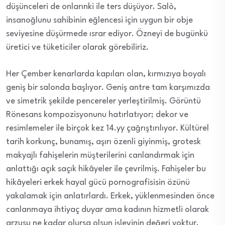
düşünceleri de onlarınki ile ters düşüyor. Salò,
insanoğlunu sahibinin eğlencesi için uygun bir obje
seviyesine düşürmede ısrar ediyor. Özneyi de bugünkü
üretici ve tüketiciler olarak görebiliriz.
Her Çember kenarlarda kapıları olan, kırmızıya boyalı
geniş bir salonda başlıyor. Geniş antre tam karşımızda
ve simetrik şekilde pencereler yerleştirilmiş. Görüntü
Rönesans kompozisyonunu hatırlatıyor; dekor ve
resimlemeler ile birçok kez 14.yy çağrıştırılıyor. Kültürel
tarih korkunç, bunamış, aşırı özenli giyinmiş, grotesk
makyajlı fahişelerin müşterilerini canlandırmak için
anlattığı açık saçık hikâyeler ile çevrilmiş. Fahişeler bu
hikâyeleri erkek hayal gücü pornografisisin özünü
yakalamak için anlatırlardı. Erkek, yüklenmesinden önce
canlanmaya ihtiyaç duyar ama kadının hizmetli olarak
arzusu ne kadar olursa olsun işlevinin değeri yoktur.