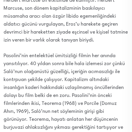
Herbert Marcuse’un etkisinde de kalmıştır. Herbert
Marcuse, son dönem kapitalizminin baskılayıcı
müsamaha aracı olan özgür libido egemenliğindeki
aldatıcı gücünü vurgulayan, Eros’u harekete geçiren
devrimci bir hareketten ziyade eşcinsel ve kişisel tatmine
izin veren bir varlık olarak tanıyan biriydi.
Pasolini’nin entelektüel ümitsizliği filmin her anında
yansıtılıyor. 40 yıldan sonra bile hala izlemesi zor çünkü
Salò’nun olağanüstü güzelliği, içeriğin acımasızlığı ile
kontrpuan şekilde çalışıyor. Kapitalizm altındaki
insanlığın kaderi hakkındaki uzlaşılmamış öncüllerinden
dolayı bu film belki de en zoru. Pasolini’nin önceki
filmlerinden ikisi, Teorema (1968) ve Porcile (Domuz
Ahırı, 1969), Salò’nun net söyleminin girişi gibi
görünüyor. Teorema, hayatı anlatan her düşüncenin
burjuvazi ahlaksızlığını yıkması gerektiğini tartışıyor ve