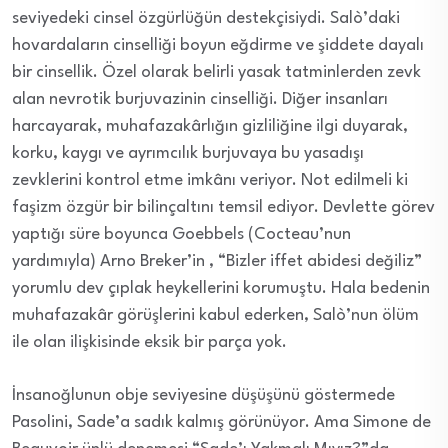
seviyedeki cinsel özgürlüğün destekçisiydi. Salò’daki
hovardaların cinselliği boyun eğdirme ve şiddete dayalı
bir cinsellik. Özel olarak belirli yasak tatminlerden zevk
alan nevrotik burjuvazinin cinselliği. Diğer insanları
harcayarak, muhafazakârlığın gizliliğine ilgi duyarak,
korku, kaygı ve ayrımcılık burjuvaya bu yasadışı
zevklerini kontrol etme imkânı veriyor. Not edilmeli ki
faşizm özgür bir bilinçaltını temsil ediyor. Devlette görev
yaptığı süre boyunca Goebbels (Cocteau’nun
yardımıyla) Arno Breker’in , “Bizler iffet abidesi değiliz”
yorumlu dev çıplak heykellerini korumuştu. Hala bedenin
muhafazakâr görüşlerini kabul ederken, Salò’nun ölüm
ile olan ilişkisinde eksik bir parça yok.
İnsanoğlunun obje seviyesine düşüşünü göstermede
Pasolini, Sade’a sadık kalmış görünüyor. Ama Simone de