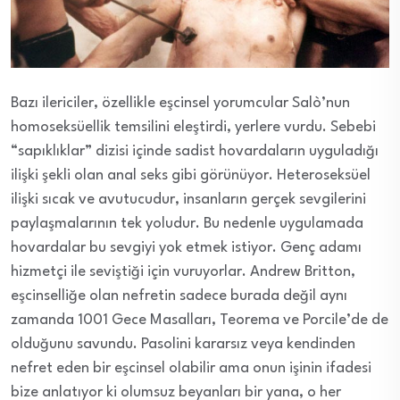
Bazı ilericiler, özellikle eşcinsel yorumcular Salò’nun
homoseksüellik temsilini eleştirdi, yerlere vurdu. Sebebi
“sapıklıklar” dizisi içinde sadist hovardaların uyguladığı
ilişki şekli olan anal seks gibi görünüyor. Heteroseksüel
ilişki sıcak ve avutucudur, insanların gerçek sevgilerini
paylaşmalarının tek yoludur. Bu nedenle uygulamada
hovardalar bu sevgiyi yok etmek istiyor. Genç adamı
hizmetçi ile seviştiği için vuruyorlar. Andrew Britton,
eşcinselliğe olan nefretin sadece burada değil aynı
zamanda 1001 Gece Masalları, Teorema ve Porcile’de de
olduğunu savundu. Pasolini kararsız veya kendinden
nefret eden bir eşcinsel olabilir ama onun işinin ifadesi
bize anlatıyor ki olumsuz beyanları bir yana, o her