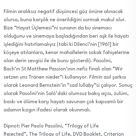
Filmin aralıksız negatif düşüncesi göz önüne alınacak
olursa, buna karşılık ne önerildiğini sormak makul olur.
Bize “Hayat Üçlemesi”ni sunanın da bu sinemacı
olduğunu ve sinemaya başladığından beri aşk ile hayatı
işlediğini hatırlamalıyız (tabi ki Dilenci’nin [1961] bir
köşeye atılanlara, kenar mahallelerin sokak fahişelerine
olan derin sevgisi ile de bunu gösterdi). Pasolini,
Bach’ın St Matthew Passion’ının nefis finali olan “Wir
setzen uns Tränen nieder”i kullanıyor. Filmin asıl şarkısı
olarak Leonard Bernstein’in “sad lullaby”si çalıyor. Sonuç
olarak Pasolini’nin Salò’daki olumsuz bakış açısı, zulüm,
baskı ve ölüme karşı hayatı savunan çok kapsamlı bir
adamın kızgın ifadesi olarak okunmalı.
Dipnot:
Pier Paolo Pasolini, “Trilogy of Life
Rejected”, The Trilogy of Life, DVD Booklet, Criterion