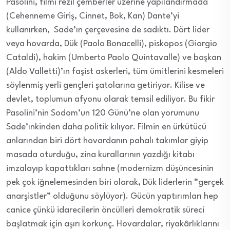
Pasolini, filmi rezil çemberler üzerine yapılandırmada
(Cehenneme Giriş, Cinnet, Bok, Kan) Dante’yi
kullanırken, Sade’ın çerçevesine de sadıktı. Dört lider
veya hovarda, Dük (Paolo Bonacelli), piskopos (Giorgio
Cataldi), hakim (Umberto Paolo Quintavalle) ve başkan
(Aldo Valletti)’ın faşist askerleri, tüm ümitlerini kesmeleri
söylenmiş yerli gençleri şatolarına getiriyor. Kilise ve
devlet, toplumun afyonu olarak temsil ediliyor. Bu fikir
Pasolini’nin Sodom’un 120 Günü’ne olan yorumunu
Sade’ınkinden daha politik kılıyor. Filmin en ürkütücü
anlarından biri dört hovardanın pahalı takımlar giyip
masada oturduğu, zina kurallarının yazdığı kitabı
imzalayıp kapattıkları sahne (modernizm düşüncesinin
pek çok iğnelemesinden biri olarak, Dük liderlerin “gerçek
anarşistler” olduğunu söylüyor). Gücün yaptırımları hep
canice çünkü idarecilerin öncülleri demokratik süreci
başlatmak için aşırı korkunç. Hovardalar, riyakârlıklarını