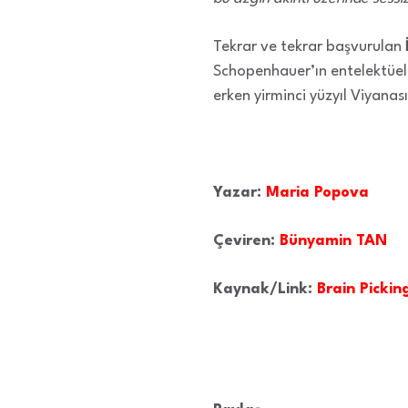
Tekrar ve tekrar başvurulan
Schopenhauer’ın entelektüell
erken yirminci yüzyıl Viyanas
Yazar:
Maria Popova
Çeviren:
Bünyamin TAN
Kaynak/Link:
Brain Pickin