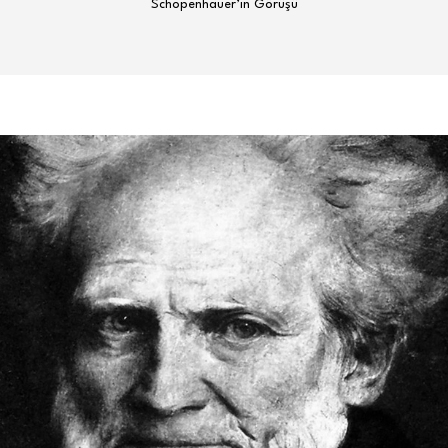
Schopenhauer’ın Görüşü