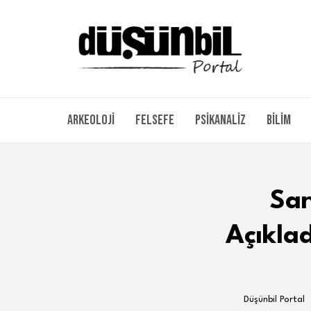
Arkeoloji
Felsefe
Psikanaliz
Bilim
San
Açıklad
Düşünbil Portal