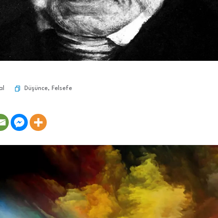
Düşünce
,
Felsefe
al