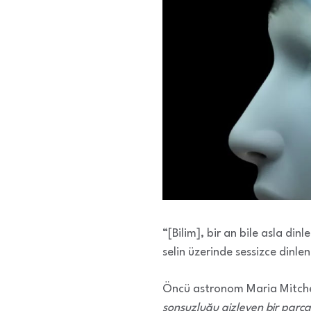
“[Bilim], bir an bile asla din
selin üzerinde sessizce dinle
Öncü astronom Maria Mitche
sonsuzluğu gizleyen bir parç