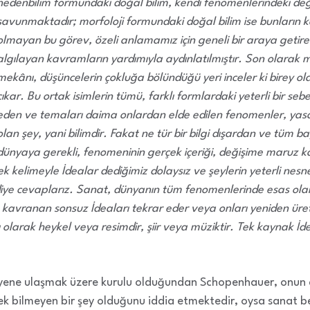
nedenbilim formundaki doğal bilim, kendi fenomenlerindeki değiş
savunmaktadır; morfoloji formundaki doğal bilim ise bunların ka
olmayan bu görev, özeli anlamamız için geneli bir araya getir
algılayan kavramların yardımıyla aydınlatılmıştır. Son olara
mekânı, düşüncelerin çokluğa bölündüğü yeri inceler ki birey ola
çıkar. Bu ortak isimlerin tümü, farklı formlardaki yeterli bir seb
eden ve temaları daima onlardan elde edilen fenomenler, yasala
olan şey, yani bilimdir.
Fakat ne tür bir bilgi dışardan ve tüm b
dünyaya gerekli, fenomeninin gerçek içeriği, değişime maruz 
 kelimeyle İdealar dediğimiz dolaysız ve şeylerin yeterli nesnelli
diye cevaplarız. Sanat, dünyanın tüm fenomenlerinde esas ol
 kavranan sonsuz İdeaları tekrar eder veya onları yeniden üreti
larak heykel veya resimdir, şiir veya müziktir. Tek kaynak İdea
eyene ulaşmak üzere kurulu olduğundan Schopenhauer, onun d
bilmeyen bir şey olduğunu iddia etmektedir, oysa sanat beli