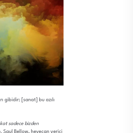
ı gibidir; [sanat] bu azılı
fakat sadece bizden
e. Saul Bellow, heyecan verici