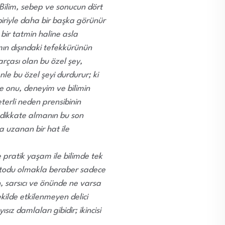
Bilim, sebep ve sonucun dört
biriyle daha bir başka görünür
bir tatmin haline asla
ın dışındaki tefekkürünün
rçası olan bu özel şey,
le bu özel şeyi durdurur; ki
e onu, deneyim ve bilimin
terli neden prensibinin
ri dikkate almanın bu son
a uzanan bir hat ile
 pratik yaşam ile bilimde tek
metodu olmakla beraber sadece
n, sarsıcı ve önünde ne varsa
ekilde etkilenmeyen delici
sız damlaları gibidir; ikincisi