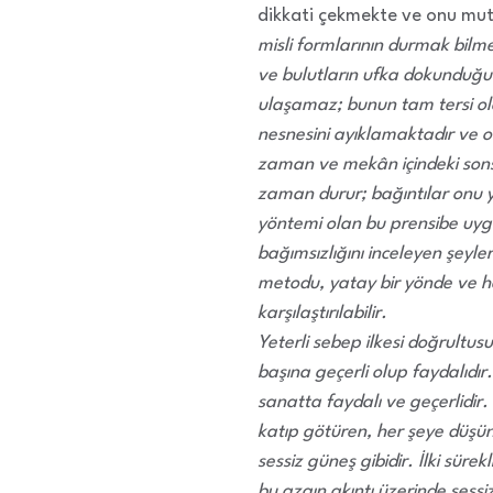
dikkati çekmekte ve onu mutl
misli formlarının durmak bilme
ve bulutların ufka dokunduğu 
ulaşamaz; bunun tam tersi ol
nesnesini ayıklamaktadır ve o
zaman ve mekân içindeki sonsu
zaman durur; bağıntılar onu y
yöntemi olan bu prensibe uygu
bağımsızlığını inceleyen şeyler
metodu, yatay bir yönde ve he
karşılaştırılabilir.
Yeterli sebep ilkesi doğrultus
başına geçerli olup faydalıdı
sanatta faydalı ve geçerlidir.
katıp götüren, her şeye düşünme
sessiz güneş gibidir. İlki sürek
bu azgın akıntı üzerinde sessi