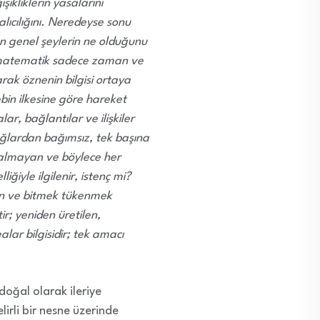
ikliklerin yasalarını
lıcılığını. Neredeyse sonu
en genel şeylerin ne olduğunu
k matematik sadece zaman ve
rak öznenin bilgisi ortaya
ebin ilkesine göre hareket
r, bağlantılar ve ilişkiler
ağlardan bağımsız, tek başına
kalmayan ve böylece her
ğiyle ilgilenir, istenç mi?
an ve bitmek tükenmek
r; yeniden üretilen,
lar bilgisidir; tek amacı
oğal olarak ileriye
rli bir nesne üzerinde