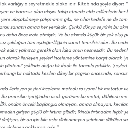
ak varlığıyla seyretmekle alakalıdır. Kitabında şöyle diyor:
“
yen ve kararsız olan akışını takip etmede elde edilenlerin her 
yere ulaşabilmeye çalışmamız gibi, ne nihai hedefe ne de tam 
arak sanatın amacı her yerdedir. Çünkü dünya seyrinin bu akım
nu daha önce izole etmiştir. Ve bu akımda küçük bir yok oluş pa
z çokluğun tüm eşdeğerliliğinin sanat temsilcisi olur. Bu neden
ok eder; yalnızca gerekli olan İdea onun nesnesidir. Bu nedenl
n olarak ilerleyen şeyleri inceleme yöntemine karşıt olarak ‘ye
in yöntemi’ şeklinde doğru bir ifade ile tanımlayabiliriz. Şeyle
rhangi bir noktada kesilen dikey bir çizginin öncesinde, sonsuz
unda ilerleyen şeyleri inceleme metodu rasyonel bir metottur ve
r. Bu prensibin içeriğinden uzak görünen bu metot, dâhilerin 
 İlki, ondan önceki başlangıcı olmayan, amacı olmayan, kıvrıla
den girişen güçlü bir fırtına gibidir; ikincisi fırtınadan hiçbir ş
li değişen, bir an için bile asla dinlenmeyen şelalenin dökülen sayı
zce dinlenen gökkuşağı gibi.”