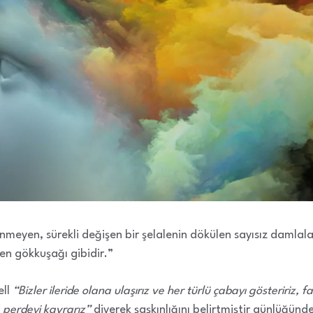
lenmeyen, sürekli değişen bir şelalenin dökülen sayısız damlalar
nen gökkuşağı gibidir.”
ll
“Bizler ileride olana ulaşırız ve her türlü çabayı gösteririz, 
a perdeyi kavrarız”
diyerek şaşkınlığını belirtmiştir günlüğünd