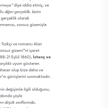
görmeye”
diye iddia etmiş, ve
u diğer gerçeklik, bizim
 gerçeklik olarak
armamızı, sonsuz gizemiyle
 fizikçi ve romancı Alan
sonsuz gizemi”ni işaret
88-21 Eylül 1860),
İstenç ve
arşılıklı uyum gösteren
şaheser olup bize deha ve
er’ın görüşlerini sunmaktadır.
in değişimle ilgili olduğunu,
tabında şöyle
n düşük sınıflarında,