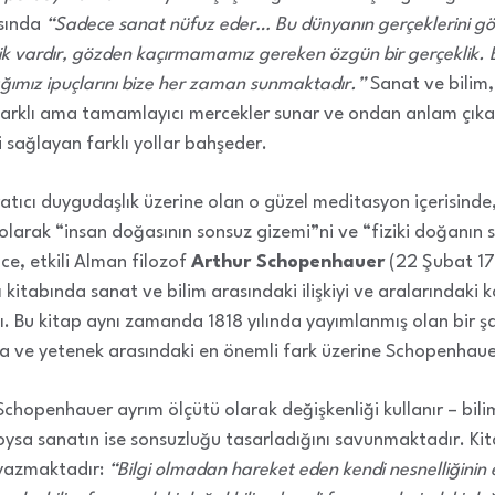
sında
“Sadece sanat nüfuz eder… Bu dünyanın gerçeklerini 
ik vardır, gözden kaçırmamamız gereken özgün bir gerçeklik. B
mız ipuçlarını bize her zaman sunmaktadır.”
Sanat ve bilim,
 farklı ama tamamlayıcı mercekler sunar ve ondan anlam çık
sağlayan farklı yollar bahşeder.
atıcı duygudaşlık üzerine olan o güzel meditasyon içerisinde,
i olarak “insan doğasının sonsuz gizemi”ni ve “fiziki doğanın 
önce, etkili Alman filozof
Arthur Schopenhauer
(22 Şubat 17
 kitabında sanat ve bilim arasındaki ilişkiyi ve aralarındaki k
dı. Bu kitap aynı zamanda 1818 yılında yayımlanmış olan bir 
 deha ve yetenek arasındaki en önemli fark üzerine Schopenhau
Schopenhauer ayrım ölçütü olarak değişkenliği kullanır – bilim
oysa sanatın ise sonsuzluğu tasarladığını savunmaktadır. Ki
yazmaktadır:
“Bilgi olmadan hareket eden kendi nesnelliğinin e