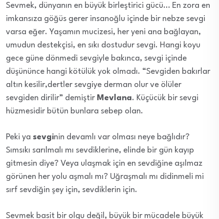
Sevmek, dünyanın en büyük birleştirici gücü… En zora en
imkansıza göğüs gerer insanoğlu içinde bir nebze sevgi
varsa eğer. Yaşamın mucizesi, her yeni ana bağlayan,
umudun destekçisi, en sıkı dostudur sevgi. Hangi koyu
gece güne dönmedi sevgiyle bakınca, sevgi içinde
düşününce hangi kötülük yok olmadı. “Sevgiden bakırlar
altın kesilir,dertler sevgiye derman olur ve ölüler
sevgiden dirilir” demiştir
Mevlana
. Küçücük bir sevgi
hüzmesidir bütün bunlara sebep olan.
Peki ya
sevgi
nin devamlı var olması neye bağlıdır?
Sımsıkı sarılmalı mı sevdiklerine, elinde bir gün kayıp
gitmesin diye? Veya ulaşmak için en sevdiğine aşılmaz
görünen her yolu aşmalı mı? Uğraşmalı mı didinmeli mi
sırf sevdiğin şey için, sevdiklerin için.
Sevmek basit bir olgu değil, büyük bir mücadele büyük