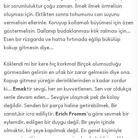
bir sorumluluktur çoğu zaman. İlmek ilmek örmelisin
oluşması için. Ektikten sonra tohumunu can suyunu
vermelisin ellerinle. Koruyup kollamalı büyümesi için özen
göstermelisin. Dallanıp budaklanması kök salması için…
Esen bir rüzgarda ve hatta fırtınada eğilip bükülüp
kokup gitmesin diye…
Köklendi mi bir kere hiç korkma! Birçok olumsuzluğu
görmezden gelirsin en ufak bir zarar gelmesin diye ona.
Kopup gitmesi yüreğin derinliklerinden o kadar zordur
ki…
Emek
tir sevgi, her an kuvvetlenen. Sen var oldukça
senle devam eden… Sevgiye ulaşmak pek de kolay
değildir. Senden bir parça haline getirebilmek. Bir
sanat,bir icra ediliştir.
Erich Fromm
’a göre sevmek bir
eylemdir, edilgen bir duygu değil. Bir şeyin içinde
olmaktır, bir şeye kapılmak değil. En genel biçimiyle