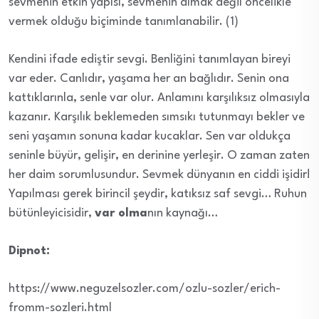
sevmenin etkin yapısı, sevmenin almak değil öncelikle
vermek olduğu biçiminde tanımlanabilir. (1)
Kendini ifade ediştir sevgi. Benliğini tanımlayan bireyi
var eder. Canlıdır, yaşama her an bağlıdır. Senin ona
kattıklarınla, senle var olur. Anlamını karşılıksız olmasıyla
kazanır. Karşılık beklemeden sımsıkı tutunmayı bekler ve
seni yaşamın sonuna kadar kucaklar. Sen var oldukça
seninle büyür, gelişir, en derinine yerleşir. O zaman zaten
her daim sorumlusundur. Sevmek dünyanın en ciddi işidir!
Yapılması gerek birincil şeydir, katıksız saf sevgi… Ruhun
bütünleyicisidir,
var olma
nın kaynağı…
Dipnot:
https://www.neguzelsozler.com/ozlu-sozler/erich-
fromm-sozleri.html