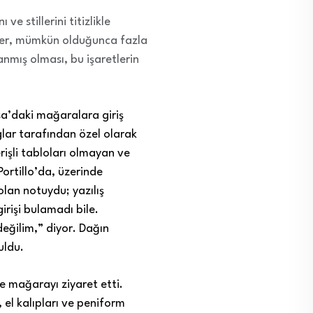
 ve stillerini titizlikle
ger, mümkün olduğunca fazla
nmış olması, bu işaretlerin
nsa’daki mağaralara giriş
lar tarafından özel olarak
işli tabloları olmayan ve
ortillo’da, üzerinde
 olan notuydu; yazılış
rişi bulamadı bile.
değilim,” diyor. Dağın
uldu.
e mağarayı ziyaret etti.
 el kalıpları ve peniform