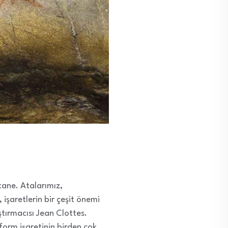
tane. Atalarımız,
, işaretlerin bir çeşit önemi
ştırmacısı
Jean Clottes.
form işaretinin birden çok