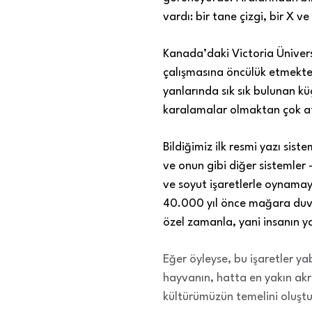
vardı: bir tane çizgi, bir X ve
Kanada’daki Victoria Üniver
çalışmasına öncülük etmekte. 
yanlarında sık sık bulunan kü
karalamalar olmaktan çok atal
Bildiğimiz ilk resmi yazı siste
ve onun gibi diğer sistemler -
ve soyut işaretlerle oynamay
40.000 yıl önce mağara duvar
özel zamanla, yani insanın yar
Eğer öyleyse, bu işaretler y
hayvanın,
hatta
en yakın akr
kültürümüzün temelini oluştur