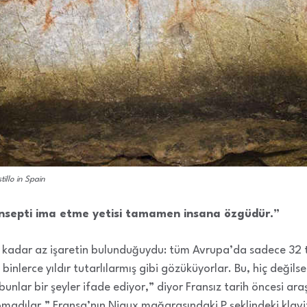
tillo in Spain
onsepti ima etme yetisi tamamen insana özgüdür.”
 ne kadar az işaretin bulunduğuydu: tüm Avrupa’da sadece 32 
binlerce yıldır tutarlılarmış gibi gözüküyorlar. Bu, hiç değilse
 bunlar bir şeyler ifade ediyor,” diyor Fransız
tarih öncesi ara
madılar.” Fransa’nın Niaux mağarasındaki P şeklindeki klavi