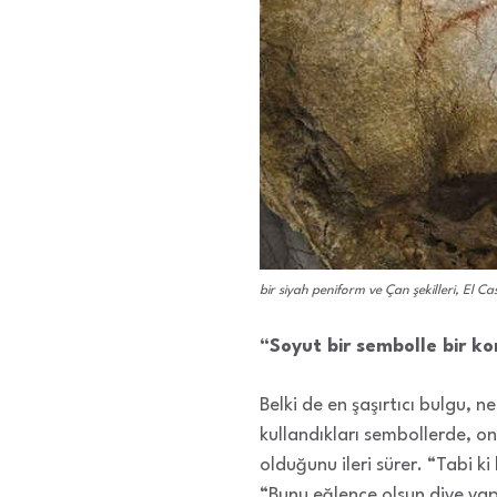
bir siyah peniform ve Çan şekilleri, El Cas
“Soyut bir sembolle bir k
Belki de en şaşırtıcı bulgu,
kullandıkları sembollerde, on 
olduğunu ileri sürer. “Tabi ki
“Bunu eğlence
olsun diye
yap