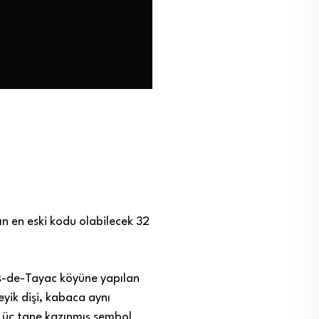
ın en eski kodu olabilecek 32
es-de-Tayac köyüne yapılan
yik dişi, kabaca aynı
a üç tane kazınmış sembol