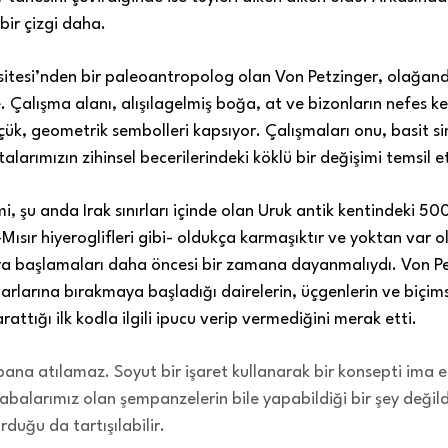
 bir çizgi daha.
sitesi’nden bir paleoantropolog olan Von Petzinger, olağand
Çalışma alanı, alışılagelmiş boğa, at ve bizonların nefes kes
çük, geometrik sembolleri kapsıyor. Çalışmaları onu, basit s
arımızın zihinsel becerilerindeki köklü bir değişimi temsil et
mi, şu anda Irak sınırları içinde olan Uruk antik kentindeki 5000
Mısır hiyeroglifleri gibi- oldukça karmaşıktır ve yoktan var ol
a başlamaları daha öncesi bir zamana dayanmalıydı. Von Petz
larına bırakmaya başladığı dairelerin, üçgenlerin ve biçimsiz
attığı ilk kodla ilgili ipucu verip vermediğini merak etti.
abana atılamaz. Soyut bir işaret kullanarak bir konsepti ima
abalarımız olan şempanzelerin bile yapabildiği bir şey değild
duğu da tartışılabilir
.