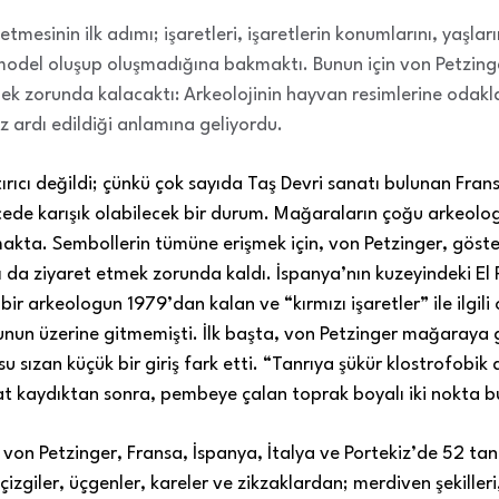
etmesinin
ilk adımı; işaretleri, işaretlerin konumlarını, yaşlarını
model oluşup oluşmadığına bakmaktı. Bunun için von Petzin
k zorunda kalacaktı: Arkeolojinin hayvan resimlerine odakla
z ardı edildiği anlamına geliyordu.
ırıcı değildi; çünkü çok sayıda Taş Devri sanatı bulunan Fra
ede karışık olabilecek bir durum. Mağaraların çoğu arkeolog
kta. Sembollerin tümüne erişmek için, von Petzinger, göster
a ziyaret etmek zorunda kaldı. İspanya’nın kuzeyindeki El P
 bir arkeologun 1979’dan kalan ve “kırmızı işaretler” ile ilgili
un üzerine gitmemişti. İlk başta, von Petzinger mağaraya gi
u sızan küçük bir giriş fark etti. “Tanrıya şükür klostrofobik 
at kaydıktan sonra, pembeye çalan toprak boyalı iki nokta b
 von Petzinger, Fransa, İspanya, İtalya ve Portekiz’de 52 tan
izgiler, üçgenler, kareler ve zikzaklardan; merdiven şekilleri,