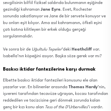
sevgilisinin bilfiil fiziksel saldırıda bulunmanın eşiğinde
gezindiği kahraman
Jane Eyre
. Evet, Rochester
sonunda sakatlanıyor ve Jane de bir servete konuyor ve
bu onları eşit kılıyor. Ama asıl kahramanın, öfkeli eşini
çatı katına kilitleyen bir erkek olduğu gerçeği
sorgulanmalıdır.
Ve sonra bir de
Uğultulu Tepeler
’deki
Heathcliff
var.
Isabella’nın köpeğini asıyor. Başka söze gerek var mı?
Baskıcı iktidar fantezilerine karşı durmak
Elbette baskıcı iktidar fantezileri konusunu ele alan
yazarlar var. En bilinenler arasında
Thomas Hardy
’nin,
işvereni tarafından tecavüze uğrayan, kocası tarafından
reddedilen ve tacizcisine geri dönmek zorunda kalan
genç bir kızı konu alan
Tess of the D’Urbervilles
’i vardır.