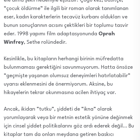
ele alma şekli nedeniyle eşsizdir. Çoğu kez, basitçe,
“çocuk öldürme” ile ilgili bir roman olarak tanımlanan
eser, kadın karakterlerin tecavüz kurbanı oldukları ve
bunun sonuçlarının acısını çektikleri bir toplumu tasvir
eder. 1998 yapımı film adaptasyonunda
Oprah
Winfrey
, Sethe rolündedir.
Kesinlikle, bu kitapların herhangi birinin müfredatta
bulunmaması gerektiğini savunmuyorum. Hatta önsöze
“geçmişte yaşanan olumsuz deneyimleri hatırlatabilir”
uyarısı eklenmesini de önermiyorum. Aksine, bu
hikayelerin tekrar okunmasına acilen ihtiyaç var.
Ancak, ikidarı “tutku”, şiddeti de “ikna” olarak
yorumlayarak veya bir metnin estetik yönüne değinmek
için cinsel şiddet politikalarını göz ardı ederek değil… Bu
kitaplar tam da onları meydana getiren baskıcı