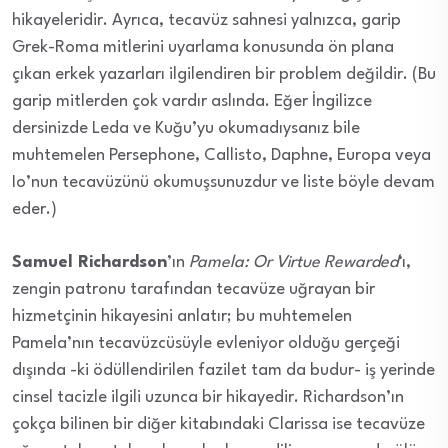
hikayeleridir. Ayrıca, tecavüz sahnesi yalnızca, garip
Grek-Roma mitlerini uyarlama konusunda ön plana
çıkan erkek yazarları ilgilendiren bir problem değildir. (Bu
garip mitlerden çok vardır aslında. Eğer İngilizce
dersinizde Leda ve Kuğu’yu okumadıysanız bile
muhtemelen Persephone, Callisto, Daphne, Europa veya
Io’nun tecavüzünü okumuşsunuzdur ve liste böyle devam
eder.)
Samuel Richardson
’ın
Pamela: Or Virtue Rewarded
‘ı,
zengin patronu tarafından tecavüze uğrayan bir
hizmetçinin hikayesini anlatır; bu muhtemelen
Pamela’nın tecavüzcüsüyle evleniyor olduğu gerçeği
dışında -ki ödüllendirilen fazilet tam da budur- iş yerinde
cinsel tacizle ilgili uzunca bir hikayedir. Richardson’ın
çokça bilinen bir diğer kitabındaki Clarissa ise tecavüze