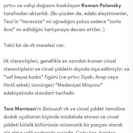
yırtıcı ve vahşi doğasını baskılayan
Roman Polansky
tarafından aktarıldı. (Bu yüzden de, edebi eleştirmenler,
Tess’in “tecavüze” mi uğradığını yoksa sadece “zorla
ikna” mı edildiğini tartışmaya devam ettiler. )
Tabii bir de ırk meselesi var.
Irk stereotipleri, genellikle en azından kısmen cinsel
stereotiplerin ve cinsel şiddetin dışında inşa edilmiştir; ve
“saf beyaz kadın” figürü (ve yırtıcı Siyah, Arap veya
Hintli erkek) sömürgeci “Medeniyet Misyonu”
edebiyatında standart tarifedir.
Toni Morrison
’ın
Beloved
‘ı ırk ve cinsel şiddet temsiline
dudak uçuklatan biçimde müdahale etmesi ve cinsel
şiddeti kölelik kültürünün sistematik bir parçası olarak