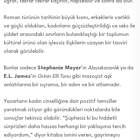
uğrar, tekrar tekrar kaçırılır, hapsedilir ve sonra da ölür.
Roman türünün tarihinin büyük kısmı, erkeklerin varlıklı
ve güçlü oldukları, kadınların güçsüzleştirildiği ve seks ile
şiddet arasındaki sınırların bulanıklaştığı bir toplumun
kültürel ürünü olan işlevsiz ilişkilerin uzayan bir tasviri
olarak görülebilir.
Bunlar sadece
Stephanie Meyer
’ın
Alacakaranlık
ya da
E.L. James
’in
Grinin Elli Tonu
gibi mazoşist aşk
anlatılarına bir sıçrama, bir adım ve bir atlamadır.
Yazarların kadın cinselliğine dair pozitif temsiller
yaratmak istiyor gibi göründükleri noktalarda bile
sonuçlar tekinsiz olabilir. “Şüphesiz ki bu hiddetli
sürprizleri daha hassas herhangi bir yaklaşıma tercih
ediyordum,” diyor kitaba ismini veren, gayrimeşru