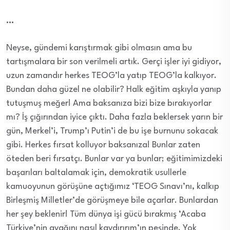
…
Neyse, gündemi karıştırmak gibi olmasın ama bu
tartışmalara bir son verilmeli artık. Gerçi işler iyi gidiyor,
uzun zamandır herkes TEOG’la yatıp TEOG’la kalkıyor.
Bundan daha güzel ne olabilir? Halk eğitim aşkıyla yanıp
tutuşmuş meğer! Ama baksanıza bizi bize bırakıyorlar
mı? İş çığırından iyice çıktı. Daha fazla beklersek yarın bir
gün, Merkel’i, Trump’ı Putin’i de bu işe burnunu sokacak
gibi. Herkes fırsat kolluyor baksanıza! Bunlar zaten
öteden beri fırsatçı. Bunlar var ya bunlar; eğitimimizdeki
başarıları baltalamak için, demokratik usullerle
kamuoyunun görüşüne açtığımız ‘TEOG Sınavı’nı, kalkıp
Birleşmiş Milletler’de görüşmeye bile açarlar. Bunlardan
her şey beklenir! Tüm dünya işi gücü bırakmış ‘Acaba
Türkiye’nin ayağını nasıl kaydırırım’ın peşinde. Yok