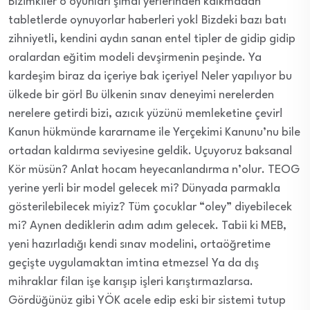
Bizimkiler o oyunları şimdi yerlerinden kalkmadan
tabletlerde oynuyorlar haberleri yok! Bizdeki bazı batı
zihniyetli, kendini aydın sanan entel tipler de gidip gidip
oralardan eğitim modeli devşirmenin peşinde. Ya
kardeşim biraz da içeriye bak içeriye! Neler yapılıyor bu
ülkede bir gör! Bu ülkenin sınav deneyimi nerelerden
nerelere getirdi bizi, azıcık yüzünü memleketine çevir!
Kanun hükmünde kararname ile Yerçekimi Kanunu’nu bile
ortadan kaldırma seviyesine geldik. Uçuyoruz baksana!
Kör müsün? Anlat hocam heyecanlandırma n’olur. TEOG
yerine yerli bir model gelecek mi? Dünyada parmakla
gösterilebilecek miyiz? Tüm çocuklar “oley” diyebilecek
mi? Aynen dediklerin adım adım gelecek. Tabii ki MEB,
yeni hazırladığı kendi sınav modelini, ortaöğretime
geçişte uygulamaktan imtina etmezse! Ya da dış
mihraklar filan işe karışıp işleri karıştırmazlarsa.
Gördüğünüz gibi YÖK acele edip eski bir sistemi tutup