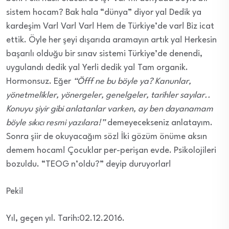
sistem hocam? Bak hala “dünya” diyor ya! Dedik ya
kardeşim Var! Var! Var! Hem de Türkiye’de var! Biz icat
ettik. Öyle her şeyi dışarıda aramayın artık ya! Herkesin
başarılı olduğu bir sınav sistemi Türkiye’de denendi,
uygulandı dedik ya! Yerli dedik ya! Tam organik.
Hormonsuz. Eğer
“Öfff ne bu böyle ya? Kanunlar,
yönetmelikler, yönergeler, genelgeler, tarihler sayılar..
Konuyu şiyir gibi anlatanlar varken, ay ben dayanamam
böyle sıkıcı resmi yazılara!”
demeyecekseniz anlatayım.
Sonra şiir de okuyacağım söz! İki gözüm önüme aksın
demem hocam! Çocuklar per-perişan evde. Psikolojileri
bozuldu. “TEOG n’oldu?” deyip duruyorlar!
Peki!
Yıl, geçen yıl. Tarih:02.12.2016.