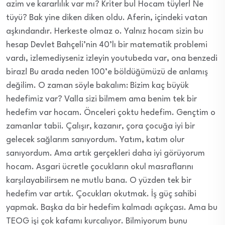
azim ve kararlılık var mı? Kriter bu! Hocam tüyler! Ne
tüyü? Bak yine diken diken oldu. Aferin, içindeki vatan
aşkındandır. Herkeste olmaz o. Yalnız hocam sizin bu
hesap Devlet Bahçeli’nin 40’lı bir matematik problemi
vardı, izlemediyseniz izleyin youtubeda var, ona benzedi
biraz! Bu arada neden 100’e böldüğümüzü de anlamış
değilim. O zaman söyle bakalım: Bizim kaç büyük
hedefimiz var? Valla sizi bilmem ama benim tek bir
hedefim var hocam. Önceleri çoktu hedefim. Gençtim o
zamanlar tabii. Çalışır, kazanır, çora çocuğa iyi bir
gelecek sağlarım sanıyordum. Yatım, katım olur
sanıyordum. Ama artık gerçekleri daha iyi görüyorum
hocam. Asgari ücretle çocukların okul masraflarını
karşılayabilirsem ne mutlu bana. O yüzden tek bir
hedefim var artık. Çocukları okutmak. İş güç sahibi
yapmak. Başka da bir hedefim kalmadı açıkçası. Ama bu
TEOG işi çok kafamı kurcalıyor. Bilmiyorum bunu