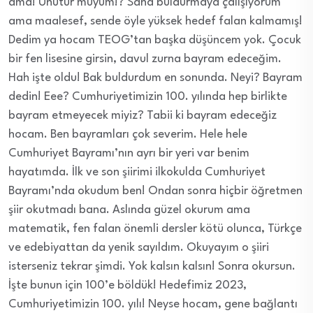
ama! Unutur muyum!? Sana buldurmaya çalışıyorum
ama maalesef, sende öyle yüksek hedef falan kalmamış!
Dedim ya hocam TEOG’tan başka düşüncem yok. Çocuk
bir fen lisesine girsin, davul zurna bayram edeceğim.
Hah işte oldu! Bak buldurdum en sonunda. Neyi? Bayram
dedin! Eee? Cumhuriyetimizin 100. yılında hep birlikte
bayram etmeyecek miyiz? Tabii ki bayram edeceğiz
hocam. Ben bayramları çok severim. Hele hele
Cumhuriyet Bayramı’nın ayrı bir yeri var benim
hayatımda. İlk ve son şiirimi ilkokulda Cumhuriyet
Bayramı’nda okudum ben! Ondan sonra hiçbir öğretmen
şiir okutmadı bana. Aslında güzel okurum ama
matematik, fen falan önemli dersler kötü olunca, Türkçe
ve edebiyattan da yenik sayıldım. Okuyayım o şiiri
isterseniz tekrar şimdi. Yok kalsın kalsın! Sonra okursun.
İşte bunun için 100’e böldük! Hedefimiz 2023,
Cumhuriyetimizin 100. yılı! Neyse hocam, gene bağlantı