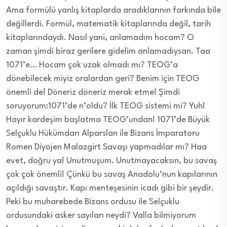
Ama formülü yanlış kitaplarda aradıklarının farkında bile
değillerdi. Formül, matematik kitaplarında değil, tarih
kitaplarındaydı. Nasıl yani, anlamadım hocam? O
zaman şimdi biraz gerilere gidelim anlamadıysan. Taa
1071’e… Hocam çok uzak olmadı mı? TEOG’a
dönebilecek miyiz oralardan geri? Benim için TEOG
önemli de! Döneriz döneriz merak etme! Şimdi
soruyorum:1071’de n’oldu? İlk TEOG sistemi mi? Yuh!
Hayır kardeşim başlatma TEOG’undan! 1071’de Büyük
Selçuklu Hükümdarı Alparslan ile Bizans İmparatoru
Romen Diyojen Malazgirt Savaşı yapmadılar mı? Haa
evet, doğru ya! Unutmuşum. Unutmayacaksın, bu savaş
çok çok önemli! Çünkü bu savaş Anadolu’nun kapılarının
açıldığı savaştır. Kapı menteşesinin icadı gibi bir şeydir.
Peki bu muharebede Bizans ordusu ile Selçuklu
ordusundaki asker sayıları neydi? Valla bilmiyorum