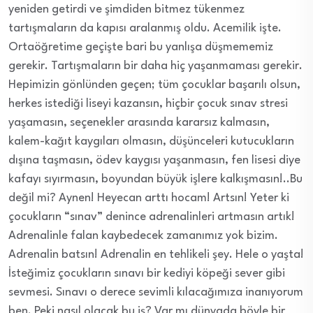
yeniden getirdi ve şimdiden bitmez tükenmez
tartışmaların da kapısı aralanmış oldu. Acemilik işte.
Ortaöğretime geçişte bari bu yanlışa düşmememiz
gerekir. Tartışmaların bir daha hiç yaşanmaması gerekir.
Hepimizin gönlünden geçen; tüm çocuklar başarılı olsun,
herkes istediği liseyi kazansın, hiçbir çocuk sınav stresi
yaşamasın, seçenekler arasında kararsız kalmasın,
kalem-kağıt kaygıları olmasın, düşünceleri kutucukların
dışına taşmasın, ödev kaygısı yaşanmasın, fen lisesi diye
kafayı sıyırmasın, boyundan büyük işlere kalkışmasın!..Bu
değil mi? Aynen! Heyecan arttı hocam! Artsın! Yeter ki
çocukların “sınav” denince adrenalinleri artmasın artık!
Adrenalinle falan kaybedecek zamanımız yok bizim.
Adrenalin batsın! Adrenalin en tehlikeli şey. Hele o yaşta!
İsteğimiz çocukların sınavı bir kediyi köpeği sever gibi
sevmesi. Sınavı o derece sevimli kılacağımıza inanıyorum
ben. Peki nasıl olacak bu iş? Var mı dünyada böyle bir