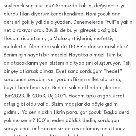
söylemek suç olur mu? Aramızda kalsın, değişmese iyi
olurdu filan diyorum kendi kendime. Hani çocukların
dersleri çok iyiydi de o yüzden. Denemelerde “full”e yakın
net bırakıyorlardı. Büyük de bu yıl girecek aksi gibi.
Hocam rica etsem, şu Malazgirt işlerini, müfettiş
mülakatını filan bıraksak da TEOG’a dönsek nasıl olur?
Benim için hayati bir mesele! Hayatta olmaz! Tüm bu
anlatacaklarım yeni sistemin altyapısını oluşturuyor. Tek
bir şey atlarsak olmaz. Evet sana sorduğum “hedef”
sorusunun cevabını veriyorum: Bizim millet olarak üç
büyük hedefimiz var. Bunları sakın aklından çıkarma.
Bir:2023, İki:2053, Üç:2071. Hocam tıpkı asgari ücret
artışı gibi oldu valla. Bizim maaşlar da böyle gıdım
gıdım… Ya senin aklın fikrin para, çor çocuk! Başka derdi
yok mu senin? 100’e neden böldük dedin, sorduğun
soruyu unuttun! Hocam siz de cevaplamayı unuttunuz