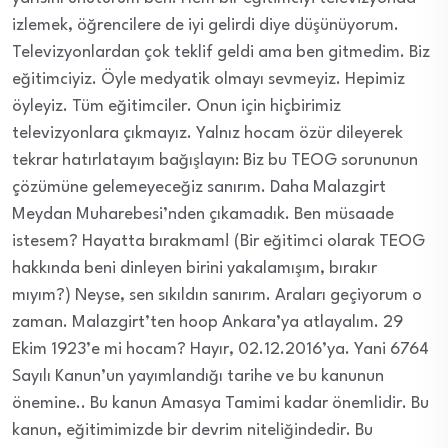
izlemek, öğrencilere de iyi gelirdi diye düşünüyorum.
Televizyonlardan çok teklif geldi ama ben gitmedim. Biz
eğitimciyiz. Öyle medyatik olmayı sevmeyiz. Hepimiz
öyleyiz. Tüm eğitimciler. Onun için hiçbirimiz
televizyonlara çıkmayız. Yalnız hocam özür dileyerek
tekrar hatırlatayım bağışlayın: Biz bu TEOG sorununun
çözümüne gelemeyeceğiz sanırım. Daha Malazgirt
Meydan Muharebesi’nden çıkamadık. Ben müsaade
istesem? Hayatta bırakmam! (Bir eğitimci olarak TEOG
hakkında beni dinleyen birini yakalamışım, bırakır
mıyım?) Neyse, sen sıkıldın sanırım. Araları geçiyorum o
zaman. Malazgirt’ten hoop Ankara’ya atlayalım. 29
Ekim 1923’e mi hocam? Hayır, 02.12.2016’ya. Yani 6764
Sayılı Kanun’un yayımlandığı tarihe ve bu kanunun
önemine.. Bu kanun Amasya Tamimi kadar önemlidir. Bu
kanun, eğitimimizde bir devrim niteliğindedir. Bu