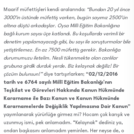
Maarif müfettişleri kendi aralarında:
“Bundan 20 yıl önce
3000’in üstünde müfettiş varken, bugün sayımız 2500’ün
altına düştü arkadaşlar. Oysa Milli Eğitim Bakanlığına
bağlı kurum sayısı üçe katlandı. Bu koşullarda verimli bir
denetim yapılamayacağı gibi, bu sayı ile soruşturmalar bile
yetiştirilemez. En az 7500 müfettiş gerekir. Bakanlığa
durumumuzu iletelim. Nesli tükenmekte olan canlılar
grubuna girdik durduk yerde. Biz kelaynak değiliz! Bir
çözüm bulunsun!”
diye tartışırlarken;
“02/12/2016
tarih ve 6764 sayılı Millî Eğitim Bakanlığı’nın
Teşkilat ve Görevleri Hakkında Kanun Hükmünde
Kararname ile Bazı Kanun ve Kanun Hükmünde
Kararnamelerde Değişiklik Yapılmasına Dair Kanun”
yayımlanarak yürürlüğe girmez mi? Hocam çok karışık ve
uzunmuş ismi, pek anlamadım. “Kelaynak” dediniz ya,
ondan başkasını anlamadım yeminlen. Her neyse de, o