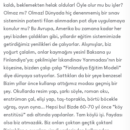
kaldı, beklemekten helak oldular! Öyle olur mu bu işler?
Olmaz mı? Olmaz! Dünyada hiç denenmemiş bir sınav
sisteminin patenti filan alınmadan pat diye uygulamaya
konulur mu? Bu Avrupa, Amerika bu zamana kadar her
şeyi bizden çaldıkları gibi, yıllardır eğitim sistemimizde
getirdiğimiz yenilikleri de çalıyorlar. Alışmışlar, biz
yoğurt çalalım, onlar kaymağını yesin! Baksana şu
Finlandiya’ya; çekilmişler İskandinav Yarımadası’nın bir
köşesine, bizden çalıp çalıp “Finlandiya Eğitim Modeli”
diye dünyaya satıyorlar. Sattıkları da bir şeye benzese!
Bizim yıllar önce kullanıp attığımız modası geçmiş bir
şey. Okullarda resim yap, şarkı söyle, roman oku,
enstrüman çal, elişi yap, taş-toprakla, börtü böcekle
uğraş, oyun oyna… Hepsi bu! Bizde 60-70 yıl önce “köy
enstitüsü” adı altında yapılanlar. Tam köylü işi. Faydası
olsa biz atmazdık. Biz onları çoktan geçtik çoktan!