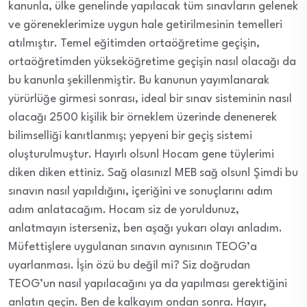
kanunla, ülke genelinde yapılacak tüm sınavların gelenek
ve göreneklerimize uygun hale getirilmesinin temelleri
atılmıştır. Temel eğitimden ortaöğretime geçişin,
ortaöğretimden yükseköğretime geçişin nasıl olacağı da
bu kanunla şekillenmiştir. Bu kanunun yayımlanarak
yürürlüğe girmesi sonrası, ideal bir sınav sisteminin nasıl
olacağı 2500 kişilik bir örneklem üzerinde denenerek
bilimselliği kanıtlanmış; yepyeni bir geçiş sistemi
oluşturulmuştur. Hayırlı olsun! Hocam gene tüylerimi
diken diken ettiniz. Sağ olasınız! MEB sağ olsun! Şimdi bu
sınavın nasıl yapıldığını, içeriğini ve sonuçlarını adım
adım anlatacağım. Hocam siz de yoruldunuz,
anlatmayın isterseniz, ben aşağı yukarı olayı anladım.
Müfettişlere uygulanan sınavın aynısının TEOG’a
uyarlanması. İşin özü bu değil mi? Siz doğrudan
TEOG’un nasıl yapılacağını ya da yapılması gerektiğini
anlatın geçin. Ben de kalkayım ondan sonra. Hayır,