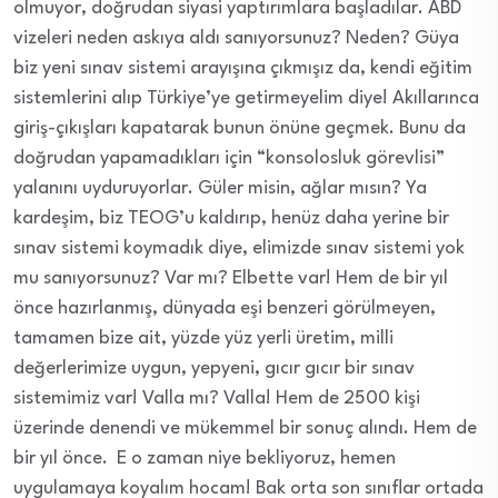
olmuyor, doğrudan siyasi yaptırımlara başladılar. ABD
vizeleri neden askıya aldı sanıyorsunuz? Neden? Güya
biz yeni sınav sistemi arayışına çıkmışız da, kendi eğitim
sistemlerini alıp Türkiye’ye getirmeyelim diye! Akıllarınca
giriş-çıkışları kapatarak bunun önüne geçmek. Bunu da
doğrudan yapamadıkları için “konsolosluk görevlisi”
yalanını uyduruyorlar. Güler misin, ağlar mısın? Ya
kardeşim, biz TEOG’u kaldırıp, henüz daha yerine bir
sınav sistemi koymadık diye, elimizde sınav sistemi yok
mu sanıyorsunuz? Var mı? Elbette var! Hem de bir yıl
önce hazırlanmış, dünyada eşi benzeri görülmeyen,
tamamen bize ait, yüzde yüz yerli üretim, milli
değerlerimize uygun, yepyeni, gıcır gıcır bir sınav
sistemimiz var! Valla mı? Valla! Hem de 2500 kişi
üzerinde denendi ve mükemmel bir sonuç alındı. Hem de
bir yıl önce. E o zaman niye bekliyoruz, hemen
uygulamaya koyalım hocam! Bak orta son sınıflar ortada