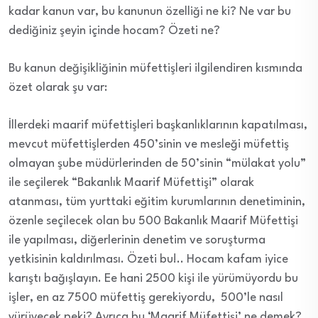
kadar kanun var, bu kanunun özelliği ne ki? Ne var bu
dediğiniz şeyin içinde hocam? Özeti ne?
Bu kanun değişikliğinin müfettişleri ilgilendiren kısmında
özet olarak şu var:
İllerdeki maarif müfettişleri başkanlıklarının kapatılması,
mevcut müfettişlerden 450’sinin ve mesleği müfettiş
olmayan şube müdürlerinden de 50’sinin “mülakat yolu”
ile seçilerek “Bakanlık Maarif Müfettişi” olarak
atanması, tüm yurttaki eğitim kurumlarının denetiminin,
özenle seçilecek olan bu 500 Bakanlık Maarif Müfettişi
ile yapılması, diğerlerinin denetim ve soruşturma
yetkisinin kaldırılması. Özeti bu!.. Hocam kafam iyice
karıştı bağışlayın. Ee hani 2500 kişi ile yürümüyordu bu
işler, en az 7500 müfettiş gerekiyordu, 500’le nasıl
yürüyecek peki? Ayrıca bu ‘Maarif Müfettişi’ ne demek?