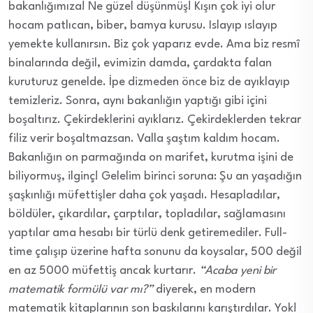
bakanlığımıza! Ne güzel düşünmüş! Kışın çok iyi olur
hocam patlıcan, biber, bamya kurusu. Islayıp ıslayıp
yemekte kullanırsın. Biz çok yaparız evde. Ama biz resmî
binalarında değil, evimizin damda, çardakta falan
kuruturuz genelde. İpe dizmeden önce biz de ayıklayıp
temizleriz. Sonra, aynı bakanlığın yaptığı gibi içini
boşaltırız. Çekirdeklerini ayıklarız. Çekirdeklerden tekrar
filiz verir boşaltmazsan. Valla şaştım kaldım hocam.
Bakanlığın on parmağında on marifet, kurutma işini de
biliyormuş, ilginç! Gelelim birinci soruna: Şu an yaşadığın
şaşkınlığı müfettişler daha çok yaşadı. Hesapladılar,
böldüler, çıkardılar, çarptılar, topladılar, sağlamasını
yaptılar ama hesabı bir türlü denk getiremediler. Full-
time çalışıp üzerine hafta sonunu da koysalar, 500 değil
en az 5000 müfettiş ancak kurtarır.
“Acaba yeni bir
matematik formülü var mı?”
diyerek, en modern
matematik kitaplarının son baskılarını karıştırdılar. Yok!