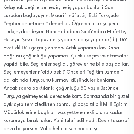
Kelaynak değillerse nedir, ne iş yapar bunlar? Son
sorudan başlayayım: Maarif müfettişi Eski Türkçede
“eğitim denetmeni” demektir. Öğrenin artık şu yeni
Türkçeyi kardeşim! Hani Hababam Sınıfı’ndaki Müfettiş
Hüseyin Şevki Topuz ne iş yaparsa o işi yaparlar(dı). Dı?
Evet dı! Dı’lı geçmiş zaman. Artık yapamazlar. Daha
doğrusu çoğunluğu yapamaz. Çünkü seçim ve atamalar
yapıldı bile. Seçilenler seçildi, görevlerine bile başladılar.
Seçilemeyenler n’oldu peki? Önceleri “eğitim uzmanı”
adı altında turşusunu kurmayı düşündüler bunların.
Ancak sonra baktılar ki çoğunluğu 50 yaşın üstünde.
Turşuya gelmeyecek derecede kart. Sonrasında bir güzel
ayıklayıp temizledikten sonra, içi boşaltılıp İl Milli Eğitim
Müdürlüklerine bağlı bir vaziyette emekli olana kadar
kurumaya bırakıldılar. Yani telef edilmedi. Devir tasarruf
devri biliyorsun. Valla helal olsun hocam şu