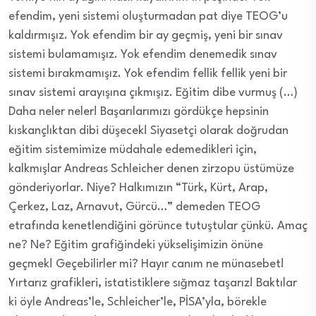
efendim, yeni sistemi oluşturmadan pat diye TEOG’u
kaldırmışız. Yok efendim bir ay geçmiş, yeni bir sınav
sistemi bulamamışız. Yok efendim denemedik sınav
sistemi bırakmamışız. Yok efendim fellik fellik yeni bir
sınav sistemi arayışına çıkmışız. Eğitim dibe vurmuş (…)
Daha neler neler! Başarılarımızı gördükçe hepsinin
kıskançlıktan dibi düşecek! Siyasetçi olarak doğrudan
eğitim sistemimize müdahale edemedikleri için,
kalkmışlar Andreas Schleicher denen zirzopu üstümüze
gönderiyorlar. Niye? Halkımızın “Türk, Kürt, Arap,
Çerkez, Laz, Arnavut, Gürcü…” demeden TEOG
etrafında kenetlendiğini görünce tutuştular çünkü. Amaç
ne? Ne? Eğitim grafiğindeki yükselişimizin önüne
geçmek! Geçebilirler mi? Hayır canım ne münasebet!
Yırtarız grafikleri, istatistiklere sığmaz taşarız! Baktılar
ki öyle Andreas’le, Schleicher’le, PİSA’yla, börekle