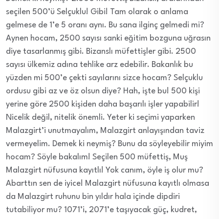
seçilen 500’ü Selçuklu! Gibi! Tam olarak o anlama
gelmese de 1’e 5 oranı aynı. Bu sana ilginç gelmedi mi?
Aynen hocam, 2500 sayısı sanki eğitim bozguna uğrasın
diye tasarlanmış gibi. Bizanslı müfettişler gibi. 2500
sayısı ülkemiz adına tehlike arz edebilir. Bakanlık bu
yüzden mi 500’e çekti sayılarını sizce hocam? Selçuklu
ordusu gibi az ve öz olsun diye? Hah, işte bu! 500 kişi
yerine göre 2500 kişiden daha başarılı işler yapabilir!
Nicelik değil, nitelik önemli. Yeter ki seçimi yaparken
Malazgirt’i unutmayalım, Malazgirt anlayışından taviz
vermeyelim. Demek ki neymiş? Bunu da söyleyebilir miyim
hocam? Söyle bakalım! Seçilen 500 müfettiş, Muş
Malazgirt nüfusuna kayıtlı! Yok canım, öyle iş olur mu?
Abarttın sen de iyice! Malazgirt nüfusuna kayıtlı olmasa
da Malazgirt ruhunu bin yıldır hala içinde dipdiri
tutabiliyor mu? 1071’i, 2071’e taşıyacak güç, kudret,