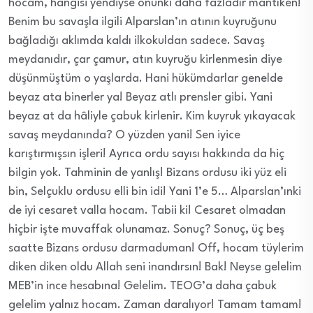
hocam, hangisi yendiyse onunki daha fazladır mantıken!
Benim bu savaşla ilgili Alparslan’ın atının kuyruğunu
bağladığı aklımda kaldı ilkokuldan sadece. Savaş
meydanıdır, çar çamur, atın kuyruğu kirlenmesin diye
düşünmüştüm o yaşlarda. Hani hükümdarlar genelde
beyaz ata binerler ya! Beyaz atlı prensler gibi. Yani
beyaz at da hâliyle çabuk kirlenir. Kim kuyruk yıkayacak
savaş meydanında? O yüzden yani! Sen iyice
karıştırmışsın işleri! Ayrıca ordu sayısı hakkında da hiç
bilgin yok. Tahminin de yanlış! Bizans ordusu iki yüz eli
bin, Selçuklu ordusu elli bin idi! Yani 1’e 5… Alparslan’ınki
de iyi cesaret valla hocam. Tabii ki! Cesaret olmadan
hiçbir işte muvaffak olunamaz. Sonuç? Sonuç, üç beş
saatte Bizans ordusu darmaduman! Off, hocam tüylerim
diken diken oldu Allah seni inandırsın! Bak! Neyse gelelim
MEB’in ince hesabına! Gelelim. TEOG’a daha çabuk
gelelim yalnız hocam. Zaman daralıyor! Tamam tamam!