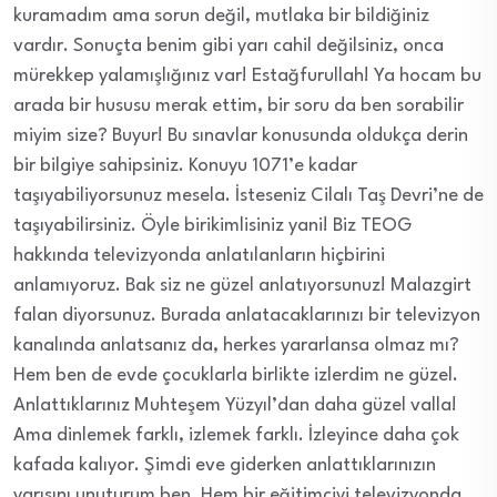
kuramadım ama sorun değil, mutlaka bir bildiğiniz
vardır. Sonuçta benim gibi yarı cahil değilsiniz, onca
mürekkep yalamışlığınız var! Estağfurullah! Ya hocam bu
arada bir hususu merak ettim, bir soru da ben sorabilir
miyim size? Buyur! Bu sınavlar konusunda oldukça derin
bir bilgiye sahipsiniz. Konuyu 1071’e kadar
taşıyabiliyorsunuz mesela. İsteseniz Cilalı Taş Devri’ne de
taşıyabilirsiniz. Öyle birikimlisiniz yani! Biz TEOG
hakkında televizyonda anlatılanların hiçbirini
anlamıyoruz. Bak siz ne güzel anlatıyorsunuz! Malazgirt
falan diyorsunuz. Burada anlatacaklarınızı bir televizyon
kanalında anlatsanız da, herkes yararlansa olmaz mı?
Hem ben de evde çocuklarla birlikte izlerdim ne güzel.
Anlattıklarınız Muhteşem Yüzyıl’dan daha güzel valla!
Ama dinlemek farklı, izlemek farklı. İzleyince daha çok
kafada kalıyor. Şimdi eve giderken anlattıklarınızın
yarısını unuturum ben. Hem bir eğitimciyi televizyonda