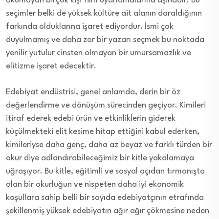
okumayan birçok kişi film uyarlamalarına aşinadır. Bu
seçimler belki de yüksek kültüre ait alanın daraldığının
farkında olduklarına işaret ediyordur. İsmi çok
duyulmamış ve daha zor bir yazarı seçmek bu noktada
yenilir yutulur cinsten olmayan bir umursamazlık ve
elitizme işaret edecektir.
Edebiyat endüstrisi, genel anlamda, derin bir öz
değerlendirme ve dönüşüm sürecinden geçiyor. Kimileri
itiraf ederek edebi ürün ve etkinliklerin giderek
küçülmekteki elit kesime hitap ettiğini kabul ederken,
kimileriyse daha genç, daha az beyaz ve farklı türden bir
okur diye adlandırabileceğimiz bir kitle yakalamaya
uğraşıyor. Bu kitle, eğitimli ve sosyal açıdan tırmanışta
olan bir okurluğun ve nispeten daha iyi ekonomik
koşullara sahip belli bir sayıda edebiyatçının etrafında
şekillenmiş yüksek edebiyatın ağır ağır çökmesine neden