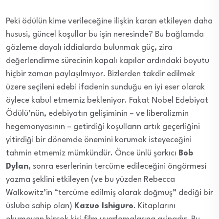
Peki ödülün kime verileceğine ilişkin kararı etkileyen daha
hususi, güncel koşullar bu işin neresinde? Bu bağlamda
gözleme dayalı iddialarda bulunmak güç, zira
değerlendirme sürecinin kapalı kapılar ardındaki boyutu
hiçbir zaman paylaşılmıyor. Bizlerden takdir edilmek
üzere seçileni edebi ifadenin sunduğu en iyi eser olarak
öylece kabul etmemiz bekleniyor. Fakat Nobel Edebiyat
Ödülü’nün, edebiyatın gelişiminin – ve liberalizmin
hegemonyasının – getirdiği koşulların artık geçerliğini
yitirdiği bir dönemde önemini korumak isteyeceğini
tahmin etmemiz mümkündür. Önce ünlü şarkıcı
Bob
Dylan
, sonra eserlerinin tercüme edileceğini öngörmesi
yazma şeklini etkileyen (ve bu yüzden Rebecca
Walkowitz’in “tercüme edilmiş olarak doğmuş” dediği bir
üsluba sahip olan)
Kazuo Ishiguro
. Kitaplarını