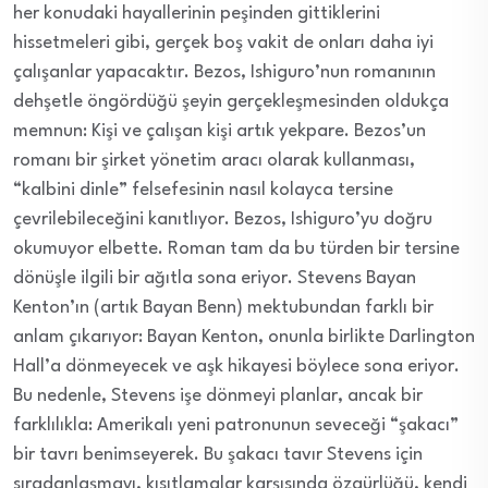
her konudaki hayallerinin peşinden gittiklerini
hissetmeleri gibi, gerçek boş vakit de onları daha iyi
çalışanlar yapacaktır. Bezos, Ishiguro’nun romanının
dehşetle öngördüğü şeyin gerçekleşmesinden oldukça
memnun: Kişi ve çalışan kişi artık yekpare. Bezos’un
romanı bir şirket yönetim aracı olarak kullanması,
“kalbini dinle” felsefesinin nasıl kolayca tersine
çevrilebileceğini kanıtlıyor. Bezos, Ishiguro’yu doğru
okumuyor elbette. Roman tam da bu türden bir tersine
dönüşle ilgili bir ağıtla sona eriyor. Stevens Bayan
Kenton’ın (artık Bayan Benn) mektubundan farklı bir
anlam çıkarıyor: Bayan Kenton, onunla birlikte Darlington
Hall’a dönmeyecek ve aşk hikayesi böylece sona eriyor.
Bu nedenle, Stevens işe dönmeyi planlar, ancak bir
farklılıkla: Amerikalı yeni patronunun seveceği “şakacı”
bir tavrı benimseyerek. Bu şakacı tavır Stevens için
sıradanlaşmayı, kısıtlamalar karşısında özgürlüğü, kendi