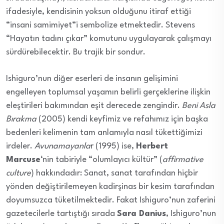
ifadesiyle, kendisinin yoksun olduğunu itiraf ettiği
“insani samimiyet”i sembolize etmektedir. Stevens
“Hayatın tadını çıkar” komutunu uygulayarak çalışmayı
sürdürebilecektir. Bu trajik bir sondur.
Ishiguro’nun diğer eserleri de insanın gelişimini
engelleyen toplumsal yaşamın belirli gerçeklerine ilişkin
eleştirileri bakımından eşit derecede zengindir.
Beni Asla
Bırakma
(2005) kendi keyfimiz ve refahımız için başka
bedenleri kelimenin tam anlamıyla nasıl tükettiğimizi
irdeler.
Avunamayanla
r (1995) ise,
Herbert
Marcuse
‘nin tabiriyle “olumlayıcı kültür” (
affirmative
culture
) hakkındadır: Sanat, sanat tarafından hiçbir
yönden değiştirilemeyen kadirşinas bir kesim tarafından
doyumsuzca tüketilmektedir. Fakat Ishiguro’nun zaferini
gazetecilerle tartıştığı sırada
Sara Danius
, Ishiguro’nun