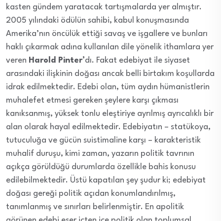
kasten gündem yaratacak tartışmalarda yer almıştır.
2005 yılındaki ödülün sahibi, kabul konuşmasında
Amerika’nın öncülük ettiği savaş ve işgallere ve bunları
haklı çıkarmak adına kullanılan dile yönelik ithamlara yer
veren
Harold Pinter’
dı. Fakat edebiyat ile siyaset
arasındaki ilişkinin doğası ancak belli birtakım koşullarda
idrak edilmektedir. Edebi olan, tüm aydın hümanistlerin
muhalefet etmesi gereken şeylere karşı çıkması
kanıksanmış,
yüksek tonlu eleştiriye ayrılmış ayrıcalıklı bir
alan olarak hayal edilmektedir. Edebiyatın – statükoya,
tutuculuğa ve gücün suistimaline karşı – karakteristik
muhalif duruşu, kimi zaman, yazarın politik tavrının
açıkça görüldüğü durumlarda özellikle bahis konusu
edilebilmektedir. Üstü kapatılan şey şudur ki; edebiyat
doğası gereği politik açıdan konumlandırılmış,
tanımlanmış ve sınırları belirlenmiştir. En apolitik
görünen edebi eser içten içe politik olan toplumsal