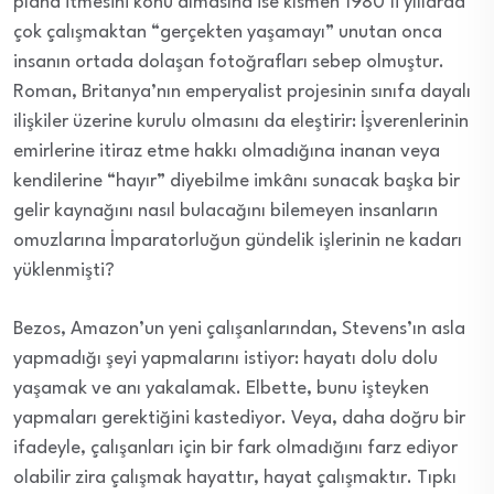
plana itmesini konu almasına ise kısmen 1980’li yıllarda
çok çalışmaktan “gerçekten yaşamayı” unutan onca
insanın ortada dolaşan fotoğrafları sebep olmuştur.
Roman, Britanya’nın emperyalist projesinin sınıfa dayalı
ilişkiler üzerine kurulu olmasını da eleştirir: İşverenlerinin
emirlerine itiraz etme hakkı olmadığına inanan veya
kendilerine “hayır” diyebilme imkânı sunacak başka bir
gelir kaynağını nasıl bulacağını bilemeyen insanların
omuzlarına İmparatorluğun gündelik işlerinin ne kadarı
yüklenmişti?
Bezos, Amazon’un yeni çalışanlarından, Stevens’ın asla
yapmadığı şeyi yapmalarını istiyor: hayatı dolu dolu
yaşamak ve anı yakalamak. Elbette, bunu işteyken
yapmaları gerektiğini kastediyor. Veya, daha doğru bir
ifadeyle, çalışanları için bir fark olmadığını farz ediyor
olabilir zira çalışmak hayattır, hayat çalışmaktır. Tıpkı