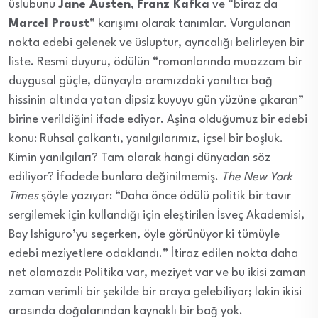
üslubunu
Jane Austen
,
Franz Kafka
ve “biraz da
Marcel Proust
” karışımı olarak tanımlar. Vurgulanan
nokta edebi gelenek ve üsluptur, ayrıcalığı belirleyen bir
liste. Resmi duyuru, ödülün “romanlarında muazzam bir
duygusal güçle, dünyayla aramızdaki yanıltıcı bağ
hissinin altında yatan dipsiz kuyuyu gün yüzüne çıkaran”
birine verildiğini ifade ediyor. Aşina olduğumuz bir edebi
konu: Ruhsal çalkantı, yanılgılarımız, içsel bir boşluk.
Kimin yanılgıları? Tam olarak hangi dünyadan söz
ediliyor? İfadede bunlara değinilmemiş.
The New York
Times
şöyle yazıyor: “Daha önce ödülü politik bir tavır
sergilemek için kullandığı için eleştirilen İsveç Akademisi,
Bay Ishiguro’yu seçerken, öyle görünüyor ki tümüyle
edebi meziyetlere odaklandı.” İtiraz edilen nokta daha
net olamazdı: Politika var, meziyet var ve bu ikisi zaman
zaman verimli bir şekilde bir araya gelebiliyor; lakin ikisi
arasında doğalarından kaynaklı bir bağ yok.