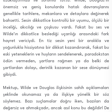
uzaklaştırması ile sorumlu tuttu. Wilde, Douglas’ın
önemsiz ve geniş konularda hatalı davranışlarını
genellikle tarihlere, mekanlara ve detaylara değinerek
bahsetti. Sesin dikkatlice kontrollü bir uyumu, ölçülü bir
inceliği, akıcılığı ve çoşkusu vardı. Fakat bu ses ve
Wilde’ın dikkatlice beslediği uçarılığı arasındaki fark
hayret vericiydi. En tiz sesin yeni bir aralıkla ve
yoğunlukla hissiyatına bir dikkat kazandırarak, fakat bu
eski yeteneklerin ve huyların sendelenerek, paradokstan
ödün vermeden, şartlara rağmen ya da belki de
şartlardan dolayı, derinlik kazanan bir sese dönüşmesi
gibiydi.
Mektup, Wilde ve Douglas ilişkisinin sahih açıklamaları
şeklinde okunamaz ya da ilişkiye yönelik bir söz
söylemez. Bazı suçlamalar doğru iken, bazıları da
değersiz ve ahmakçadır, ancak asıl konu bu değildir! De