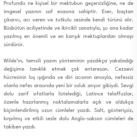
Profundis ne kişisel bir mektubun geçersizliğine, ne de
imgesel yazının saf esasına sahiptir. Eser, baştan
çıkarıcı, acı veren ve tutkulu sesinde kendi türünü alır.
Büsbütün aciliyetinde ve ikircikli sanatıyla, şu ana kadar
yazılmış en önemli ve en karışık mektuplardan olmayı
sürdürür.
Wilde’ın, temsili yazım yönteminin yazdıkça yakaladığı
değişime tanıklık etmek çok enteresan. Cezaevi
hücresinin loş ışığında ve diri acısının anısıyla, nefessiz
olanla nefes arasında yeni bir soluk arıyor gibiydi. Sevgi
dolu zarif sıfatlarla listelediği, Latince telaffuzlar,
özenle hazırlanmış noktalamalarla açık ve oldukça
biçimlendirilmiş uzun cümleler yazdı. Salt, gösterişsiz,
kırpılmış ve etkili sesle dolu Anglo-sakson cümleleri de
takiben yazdı.