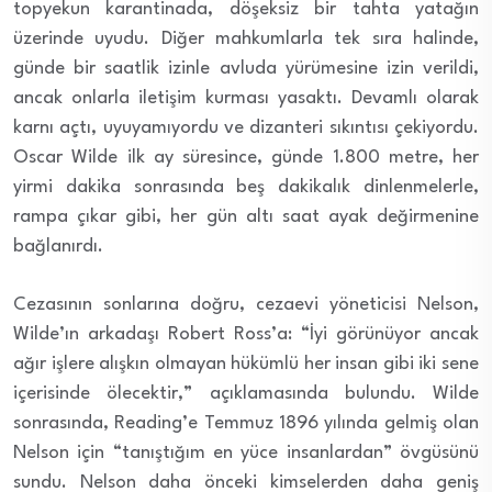
topyekun karantinada, döşeksiz bir tahta yatağın
üzerinde uyudu. Diğer mahkumlarla tek sıra halinde,
günde bir saatlik izinle avluda yürümesine izin verildi,
ancak onlarla iletişim kurması yasaktı. Devamlı olarak
karnı açtı, uyuyamıyordu ve dizanteri sıkıntısı çekiyordu.
Oscar Wilde ilk ay süresince, günde 1.800 metre, her
yirmi dakika sonrasında beş dakikalık dinlenmelerle,
rampa çıkar gibi, her gün altı saat ayak değirmenine
bağlanırdı.
Cezasının sonlarına doğru, cezaevi yöneticisi Nelson,
Wilde’ın arkadaşı Robert Ross’a: “İyi görünüyor ancak
ağır işlere alışkın olmayan hükümlü her insan gibi iki sene
içerisinde ölecektir,” açıklamasında bulundu. Wilde
sonrasında, Reading’e Temmuz 1896 yılında gelmiş olan
Nelson için “tanıştığım en yüce insanlardan” övgüsünü
sundu. Nelson daha önceki kimselerden daha geniş