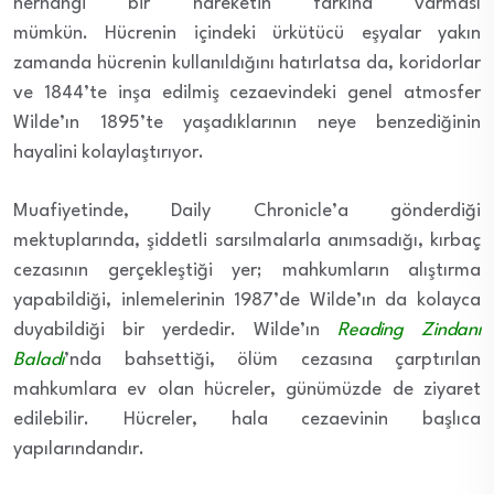
herhangi bir hareketin farkına varması
mümkün.
Hücrenin içindeki ürkütücü eşyalar yakın
zamanda hücrenin kullanıldığını hatırlatsa da, koridorlar
ve 1844’te inşa edilmiş cezaevindeki genel atmosfer
Wilde’ın 1895’te yaşadıklarının neye benzediğinin
hayalini kolaylaştırıyor.
Muafiyetinde, Daily Chronicle’a gönderdiği
mektuplarında, şiddetli sarsılmalarla anımsadığı, kırbaç
cezasının gerçekleştiği yer; mahkumların alıştırma
yapabildiği, inlemelerinin 1987’de Wilde’ın da kolayca
duyabildiği bir yerdedir. Wilde’ın
Reading Zindanı
Baladı
’nda bahsettiği, ölüm cezasına çarptırılan
mahkumlara ev olan hücreler, günümüzde de ziyaret
edilebilir. Hücreler, hala cezaevinin başlıca
yapılarındandır.