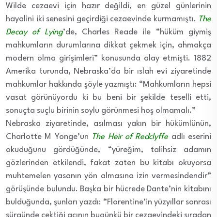
Wilde cezaevi için hazır değildi, en güzel günlerinin
hayalini iki senesini geçirdiği cezaevinde kurmamıştı.
The
Decay of Lying
’de, Charles Reade ile “hüküm giymiş
mahkumların durumlarına dikkat çekmek için, ahmakça
modern olma girişimleri” konusunda alay etmişti. 1882
Amerika turunda, Nebraska’da bir ıslah evi ziyaretinde
mahkumlar hakkında şöyle yazmıştı: “Mahkumların hepsi
vasat görünüyordu ki bu beni bir şekilde teselli etti,
sonuçta suçlu birinin soylu görünmesi hoş olmamalı.”
Nebraska ziyaretinde, asılması yakın bir hükümlünün,
Charlotte M Yonge’un
The Heir of Redclyffe
adlı eserini
okuduğunu gördüğünde, “yüreğim, talihsiz adamın
gözlerinden etkilendi, fakat zaten bu kitabı okuyorsa
muhtemelen yasanın yön almasına izin vermesindendir”
görüşünde bulundu. Başka bir hücrede Dante’nin kitabını
bulduğunda, şunları yazdı: “Florentine’in yüzyıllar sonrası
sürgünde çektiği acının bugünkü bir cezaevindeki sıradan