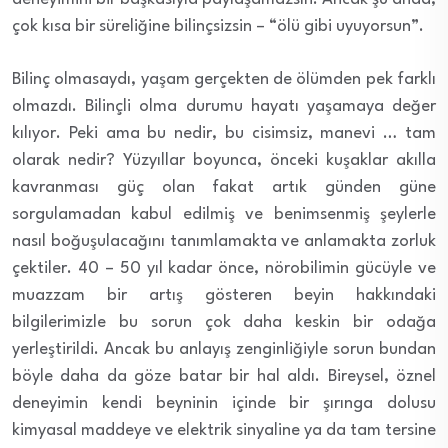
çok kısa bir süreliğine bilinçsizsin – “ölü gibi uyuyorsun”.
Bilinç olmasaydı, yaşam gerçekten de ölümden pek farklı
olmazdı. Bilinçli olma durumu hayatı yaşamaya değer
kılıyor. Peki ama bu nedir, bu cisimsiz, manevi … tam
olarak nedir? Yüzyıllar boyunca, önceki kuşaklar akılla
kavranması güç olan fakat artık günden güne
sorgulamadan kabul edilmiş ve benimsenmiş şeylerle
nasıl boğuşulacağını tanımlamakta ve anlamakta zorluk
çektiler. 40 – 50 yıl kadar önce, nörobilimin gücüyle ve
muazzam bir artış gösteren beyin hakkındaki
bilgilerimizle bu sorun çok daha keskin bir odağa
yerleştirildi. Ancak bu anlayış zenginliğiyle sorun bundan
böyle daha da göze batar bir hal aldı. Bireysel, öznel
deneyimin kendi beyninin içinde bir şırınga dolusu
kimyasal maddeye ve elektrik sinyaline ya da tam tersine