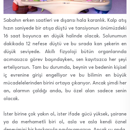
Sabahın erken saatleri ve dışarısı hala karanlık. Kalp atış
hızın saniyede bir atışa düştü ve tansiyonun önümüzdeki
16 saat boyunca en düşük halinde olacak. Solunumun
dakikada 12 nefese düştü ve bu sırada kan şekerin en
düşük seviyede. Akıllı fizyoloji bütün organlarında
acımasızca görev başındayken, sen kayıtsızca her şeyi
erteliyorsun. Tam bu durumda, beynin ve bedenin kişisel
iç evrenine girişi engelliyor ve bu bilimin en büyük
mücadelelerinden birini ortaya çıkarıyor. Ancak şimdi her
an, alarmın çaldığı anda, bu özel alan sadece senin
olacak.
İster birine çok yakın ol, ister ifade gücü yüksek, şairane
ya da merhametli biri ol, asla ve asla kendi öznel
deneyimini bir başkasıyla paylaşamazsın. Ancak şu anda,