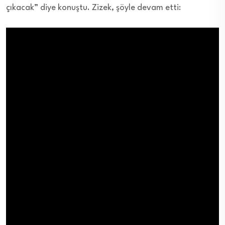
çıkacak” diye konuştu. Zizek, şöyle devam etti: