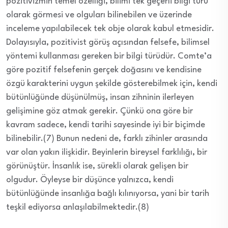
pozitivizmin temel özelliği, bilimi tek geçerli bilgi türü
olarak görmesi ve olguları bilinebilen ve üzerinde
inceleme yapılabilecek tek obje olarak kabul etmesidir.
Dolayısıyla, pozitivist görüş açısından felsefe, bilimsel
yöntemi kullanması gereken bir bilgi türüdür. Comte’a
göre pozitif felsefenin gerçek doğasını ve kendisine
özgü karakterini uygun şekilde gösterebilmek için, kendi
bütünlüğünde düşünülmüş, insan zihninin ilerleyen
gelişimine göz atmak gerekir. Çünkü ona göre bir
kavram sadece, kendi tarihi sayesinde iyi bir biçimde
bilinebilir.(7) Bunun nedeni de, farklı zihinler arasında
var olan yakın ilişkidir. Beyinlerin bireysel farklılığı, bir
görünüştür. İnsanlık ise, sürekli olarak gelişen bir
olgudur. Öyleyse bir düşünce yalnızca, kendi
bütünlüğünde insanlığa bağlı kılınıyorsa, yani bir tarih
teşkil ediyorsa anlaşılabilmektedir.(8)