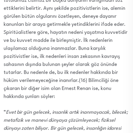
tutulamaz cisimsiz bir başka dünyanın varlığından söz
ettiklerini belirtir. Aynı şekilde pozitivistlerin ise, alemin
görülen bütün olgularını özetleyen, deneye dayanır
kanunları bir araya getirmekle yetindiklerini ifade eder.
Spiritüalistlere göre, hayatın nedeni yaşatma kuvvetidir
ve bu kuvvet madde ile birleşmiştir. İlk nedenlerin
ulaşılamaz olduğuna inanmazlar. Buna karşılık
pozitivistler ise, ilk nedenleri insan zekasının kavrayış
sahasının dışında bulunan şeyler olarak göz önünde
tutarlar. Bu nedenle de, bu ilk nedenler hakkında bir
hüküm verilemeyeceğine inanırlar.(16) Bilimciliği öne
çıkaran bir diğer isim olan Ernest Renan ise, konu
hakkında şunları söyler:
“
Evet bir gün gelecek, insanlık artık inanmayacak, bilecek;
metafizik ve manevi dünyaya çözümleyecek; fiziksel
dünyayı zaten biliyor. Bir gün gelecek, insanlığın idaresi