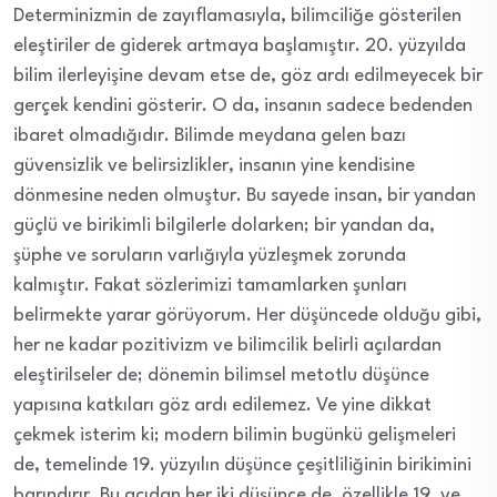
Determinizmin de zayıflamasıyla, bilimciliğe gösterilen
eleştiriler de giderek artmaya başlamıştır. 20. yüzyılda
bilim ilerleyişine devam etse de, göz ardı edilmeyecek bir
gerçek kendini gösterir. O da, insanın sadece bedenden
ibaret olmadığıdır. Bilimde meydana gelen bazı
güvensizlik ve belirsizlikler, insanın yine kendisine
dönmesine neden olmuştur. Bu sayede insan, bir yandan
güçlü ve birikimli bilgilerle dolarken; bir yandan da,
şüphe ve soruların varlığıyla yüzleşmek zorunda
kalmıştır. Fakat sözlerimizi tamamlarken şunları
belirmekte yarar görüyorum. Her düşüncede olduğu gibi,
her ne kadar pozitivizm ve bilimcilik belirli açılardan
eleştirilseler de; dönemin bilimsel metotlu düşünce
yapısına katkıları göz ardı edilemez. Ve yine dikkat
çekmek isterim ki; modern bilimin bugünkü gelişmeleri
de, temelinde 19. yüzyılın düşünce çeşitliliğinin birikimini
barındırır. Bu açıdan her iki düşünce de, özellikle 19. ve