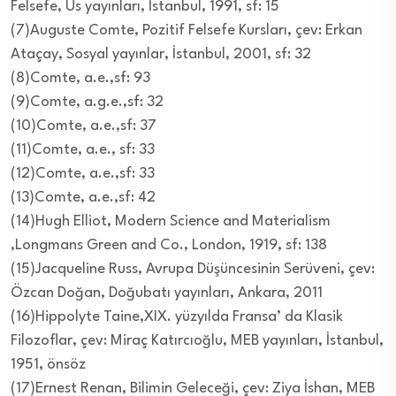
Felsefe, Us yayınları, İstanbul, 1991, sf: 15
(7)Auguste Comte, Pozitif Felsefe Kursları, çev: Erkan
Ataçay, Sosyal yayınlar, İstanbul, 2001, sf: 32
(8)Comte, a.e.,sf: 93
(9)Comte, a.g.e.,sf: 32
(10)Comte, a.e.,sf: 37
(11)Comte, a.e., sf: 33
(12)Comte, a.e.,sf: 33
(13)Comte, a.e.,sf: 42
(14)Hugh Elliot, Modern Science and Materialism
,Longmans Green and Co., London, 1919, sf: 138
(15)Jacqueline Russ, Avrupa Düşüncesinin Serüveni, çev:
Özcan Doğan, Doğubatı yayınları, Ankara, 2011
(16)Hippolyte Taine,XIX. yüzyılda Fransa’ da Klasik
Filozoflar, çev: Miraç Katırcıoğlu, MEB yayınları, İstanbul,
1951, önsöz
(17)Ernest Renan, Bilimin Geleceği, çev: Ziya İshan, MEB