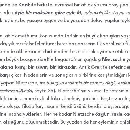
inde ise
Kant
ile birlikte, evrensel bir ahlak yasası arayışına 
e eder:
öyle bir maksime göre eyle ki
, eyleminin ilkesi aynı
kî eylem, bu yasaya uygun ve bu yasadan dolayı yapılan eyl
te, ahlak mefhumu konusunda tarihin en büyük kopuşları yaş
a, yıkımcı felsefeler birer birer baş gösterir. İlk varoluşçu f
serinde aklı ve inancı birbirinden kesin olarak ayırır ve etik ko
ki en büyük bozgunu ise Kierkegaard’nun çağdaşı
Nietzsche
ya
akına karşı bir tavır, bir itirazdır.
Antik Grek felsefesinde
rşı çıkar. Nedenlerin ve sonuçların birbirine karıştırıldığını 
 yapan Nietzsche,
mutluluğun erdemin bir sonucu değil, erde
acakaranlığında
, sayfa 35). Nietzsche’nin yıkımcı felsefesinin
laktan insanmerkezli ahlaka yönelmiş görünür. Başta varoluş
aroluşçu filozoflar, insanın kendi özünü kendisi oluşturduğ
ine insana yüklerler. Her ne kadar Nietzsche
özgür irade
kav
m olduğu
nu düşünmektedir. Bu yüzden de her eyleminin ahla