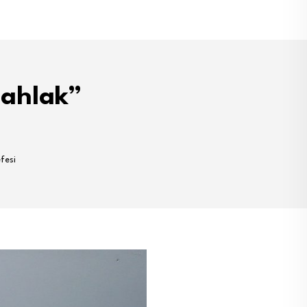
“ahlak”
fesi