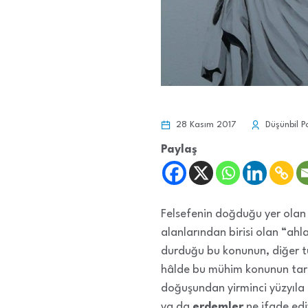
28 Kasım 2017
Düşünbil P
Paylaş
Felsefenin doğduğu yer olan 
alanlarından birisi olan “ahl
durduğu bu konunun, diğer tüm
hâlde bu mühim konunun tarih
doğuşundan yirminci yüzyıla 
ya da
erdemler
ne ifade edi