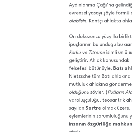
Aydınlanma Çağı’na gelindiğ
evrensel yasayı şöyle formül
olabilsin.
Kantçı ahlakta ahla
On dokuzuncu yüzyılla birlik
ipuçlarının bulunduğu bu asırd
Korku ve Titreme
isimli ünlü e
geliştirir. Ahlak konusunda
felsefesi bütünüyle,
Batı ahl
Nietzsche tüm Batı ahlakına ka
mutluluk ahlakına gönderme
olduğunu
söyler. (
Putların Al
varoluşçuluğu, teosantrik ah
sayılan
Sartre
olmak üzere, v
eylemlerinin sorumluluğunu y
insanın özgürlüğe mahku