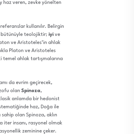
ey haz veren, zevke yönelten
referanslar kullanılır. Belirgin
bütünüyle teolojiktir;
iyi
ve
laton ve Aristoteles’in ahlak
kla Platon ve Aristoteles
i temel ahlak tartışmalarına
ramı da evrim geçirecek,
ozofu olan
Spinoza
,
klasik anlamda bir hedonist
istematiğinde haz, Doğa ile
 sahip olan Spinoza, aklın
a iter insanı, rasyonel olmak
rasyonellik zeminine çeker.