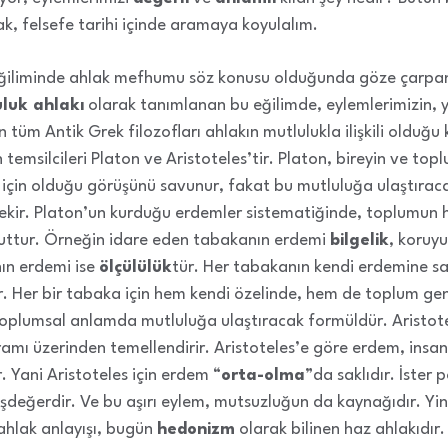
k, felsefe tarihi içinde aramaya koyulalım.
 eğiliminde ahlak mefhumu söz konusu olduğunda göze çarpan
luk ahlakı
olarak tanımlanan bu eğilimde, eylemlerimizin, 
tüm Antik Grek filozofları ahlakın mutlulukla ilişkili olduğu
 temsilcileri Platon ve Aristoteles’tir. Platon, bireyin ve to
için olduğu görüşünü savunur, fakat bu mutluluğa ulaştırac
kir. Platon’un kurduğu erdemler sistematiğinde, toplumun her
uttur. Örneğin idare eden tabakanın erdemi
bilgelik
, koruy
nın erdemi ise
ölçülülük
tür. Her tabakanın kendi erdemine s
. Her bir tabaka için hem kendi özelinde, hem de toplum ge
toplumsal anlamda mutluluğa ulaştıracak formüldür. Aristotel
amı üzerinden temellendirir. Aristoteles’e göre erdem, insan
 Yani Aristoteles için erdem “
orta-olma
”da saklıdır. İster p
e eşdeğerdir. Ve bu aşırı eylem, mutsuzluğun da kaynağıdır. Yi
 ahlak anlayışı, bugün
hedonizm
olarak bilinen haz ahlakıdır.