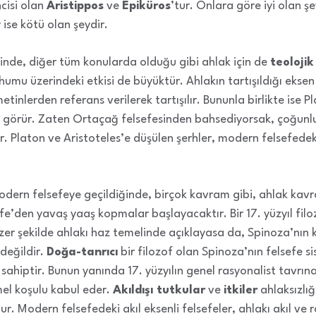
ncisi olan
Aristippos
ve
Epiküros
’tur. Onlara göre iyi olan ş
ise kötü olan şeydir.
inde, diğer tüm konularda olduğu gibi ahlak için de
teolojik
mu üzerindeki etkisi de büyüktür. Ahlakın tartışıldığı eksen 
tinlerden referans verilerek tartışılır. Bununla birlikte ise P
ul görür. Zaten Ortaçağ felsefesinden bahsediyorsak, çoğunlu
. Platon ve Aristoteles’e düşülen şerhler, modern felsefedek
 modern felsefeye geçildiğinde, birçok kavram gibi, ahlak kav
efe’den yavaş yaaş kopmalar başlayacaktır. Bir 17. yüzyıl fil
zer şekilde ahlakı haz temelinde açıklayasa da, Spinoza’nın 
değildir.
Doğa-tanrıcı
bir filozof olan Spinoza’nın felsefe s
ahiptir. Bunun yanında 17. yüzyılın genel rasyonalist tavrına
el koşulu kabul eder.
Akıldışı tutkular
ve
itkiler
ahlaksızlığ
dur. Modern felsefedeki akıl eksenli felsefeler, ahlakı akıl ve 