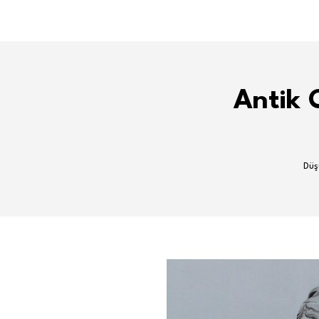
Antik 
Düş