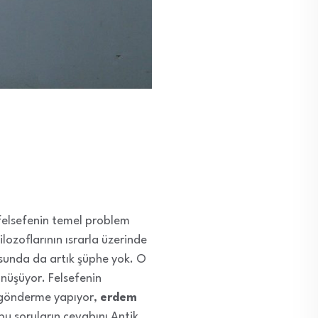
 felsefenin temel problem
lozoflarının ısrarla üzerinde
nusunda da artık şüphe yok. O
nüşüyor. Felsefenin
gönderme yapıyor,
erdem
bu soruların cevabını Antik