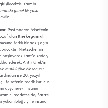
girişilecektir. Kant bu
 zamanda genel bir yasa
emdir.
anır. Postmodern felsefenin
ilozof olan
Kierkegaard
,
nusuna farklı bir bakış açısı
pacaktır. Nietzsche’nin
n başlayarak Kant’a kadar,
iddia ederek, Antik Grek’in
min mutluluğun bir sonucu
 ardından ise 20. yüzyıl
çu felsefenin teorik kurucusu
unu düşünerek, insanın
ramını reddetse de, Sartre
kî yükümlülüğü yine insana