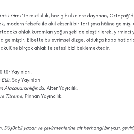
Antik Grek’te mutluluk, haz gibi ilkelere dayanan, Ortaçağ’d
, modern felsefe ile akıl eksenli bir tartışma hâline gelmiş,
todoks ahlak kuramları yoğun şekilde eleştirilerek, yirminci y
gelmiştir. Elbette bu evrimsel dizge, oldukça kaba hatlarla v
makulüne birçok ahlak felsefesi bizi beklemektedir.
ültür Yayınları.
Etik
, Say Yayınları.
ın Alacakaranlığında
, Alter Yayıcılık.
ve Titreme
, Pinhan Yayıncılık.
 Düşünbil yazar ve çevirmenlerine ait herhangi bir yazı, çevir