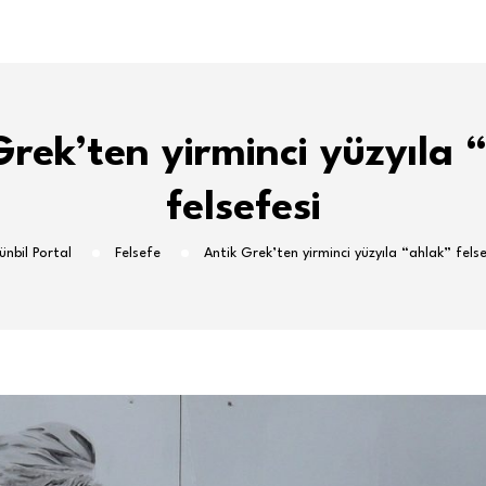
Grek’ten yirminci yüzyıla 
felsefesi
ünbil Portal
Felsefe
Antik Grek’ten yirminci yüzyıla “ahlak” felse