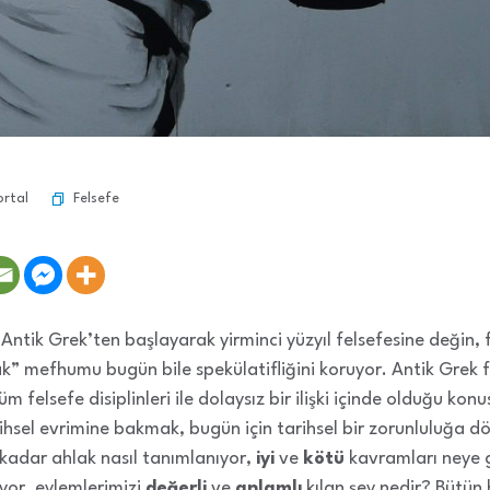
Felsefe
ortal
Antik Grek’ten başlayarak yirminci yüzyıl felsefesine değin,
ak” mefhumu bugün bile spekülatifliğini koruyor. Antik Grek fi
 felsefe disiplinleri ile dolaysız bir ilişki içinde olduğu ko
sel evrimine bakmak, bugün için tarihsel bir zorunluluğa dö
kadar ahlak nasıl tanımlanıyor,
iyi
ve
kötü
kavramları neye 
yor, eylemlerimizi
değerli
ve
anlamlı
kılan şey nedir? Bütün 