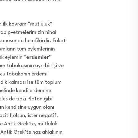
 ilk kavram “mutluluk”
yapıp-etmelerimizin nihaî
 konusunda hemfikirdir. Fakat
plumların tüm eylemlerinin
ak eylemin “
erdemler”
 tabakasının ayrı bir işi ve
ucu tabakanın erdemi
adık kalması ise tüm toplum
nelinde kendi erdemine
es de tıpkı Platon gibi
ın kendisine uygun olanı
ozitif olsun, ister negatif,
ne Antik Grek’te, mutluluk
 Antik Grek’te haz ahlakının