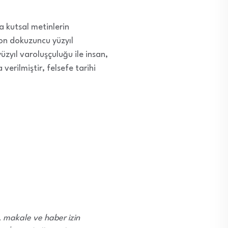
a kutsal metinlerin
 on dokuzuncu yüzyıl
üzyıl varoluşçuluğu ile insan,
erilmiştir, felsefe tarihi
i, makale ve haber izin