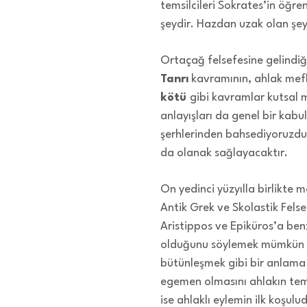
temsilcileri Sokrates’in öğre
şeydir. Hazdan uzak olan şey 
Ortaçağ felsefesine gelindiğ
Tanrı
kavramının, ahlak mefhu
kötü
gibi kavramlar kutsal me
anlayışları da genel bir kab
şerhlerinden bahsediyoruzdur
da olanak sağlayacaktır.
On yedinci yüzyılla birlikte
Antik Grek ve Skolastik Fels
Aristippos ve Epiküros’a ben
olduğunu söylemek mümkün 
bütünleşmek gibi bir anlama s
egemen olmasını ahlakın tem
ise ahlaklı eylemin ilk koşulu