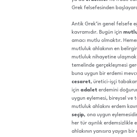
Grek felsefesinden başlayara
Antik Grek’in genel felsefe
kavramıdır. Bugün için
mutlu
amacı mutlu olmaktır. Hemen 
mutluluk ahlakının en belirgin
mutluluk nihayetine ulaşmak 
temelinde gerçekleşmesi gere
buna uygun bir erdemi mevc
cesaret
, üretici-işçi tabaka
için
adalet
erdemini doğurur
uygun eylemesi, bireysel ve 
mutluluk ahlakını erdem kavr
seçip,
ona uygun eylemesidir.
her tür aşırılık erdemsizlikl
ahlakının yanısıra yaygın bir