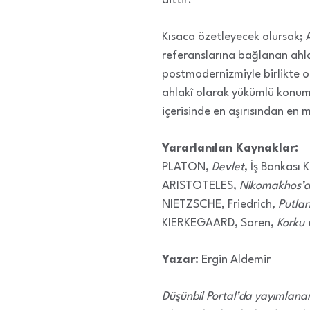
aittir.
Kısaca özetleyecek olursak; 
referanslarına bağlanan ahlak
postmodernizmiyle birlikte or
ahlakî olarak yükümlü konuma 
içerisinde en aşırısından en 
Yararlanılan Kaynaklar:
PLATON,
Devlet
, İş Bankası K
ARISTOTELES,
Nikomakhos’a 
NIETZSCHE, Friedrich,
Putlar
KIERKEGAARD, Soren,
Korku 
Yazar:
Ergin Aldemir
Düşünbil Portal’da yayımlanan,