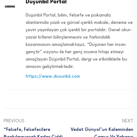
Düşünbil Portal
Düşünbil Portal, bilim, felsefe ve psikanaliz
alanlarında yazılı ve görsel içerikli makale, deneme ve
çeviri yayınlayan çok içerikli bir portaldır. Genel okur-
yazar kitlenin bilinçlenmesini ve farkındalık
kazanmasını amaçlamaktayız. “Düşünen her insan
gençtir” vizyonu ile her genç insana hitap etmeyi
amaçlayan Düşünbil Portal, dergi ve etkinliklerle bu
amacını geliştirmektedir.
https://www.dusunbil.com
PREVIOUS
NEXT
“Felsefe, Felsefecilere
Vedat Günyol’un Kaleminden