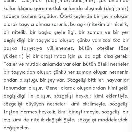
denir. “Oluşmak” (değişmek/dönüşmek) çok anlamda
kullanıldığına göre mutlak anlamda oluşmak (değişmek)
sadece tözlere özgüdür. Öteki şeylerde bir şeyin oluşan
olarak taşıyıcı olması zorunlu, bu açık (nitekim bir nicelik,
bir nitelik, bir başka şeyle ilgi, bir zaman ve bir yer
değişikliği bir taşıyıcıda oluşur; çünkü yalnızca töz bir
başka taşıyıcıya yüklenemez, bütün ötekiler töze
yüklenir.) İyi bir araştırmacı için şu da açık olsa gerek:
Tözler ve mutlak anlamda var olan bütün öteki nesneler
bir taşıyıcıdan oluşur; çünkü her zaman oluşan nesnenin
ondan oluştuğu bir şey var. Sözgelişi bitkiler, hayvanlar
tohumdan oluşur. Genel olarak oluşanlardan kimi şekil
değişikliği ile oluşur, sözgelişi heykel; kimi eklentiyle,
sözgelişi büyüyen nesneler; kimi eksilmeyle, sözgelişi
taştan Hermes heykeli; kimi birleştirmeyle, sözgelişi bir
ev; kimi de nitelik değişikliğiyle, sözgelişi maddelerdeki
değişmeler.