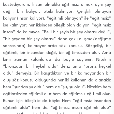
kastediyorum. İnsan olmakla eğitimsiz olmak aynı şey
değil; biri kalıyor, öteki kalmıyor. Çelişkili olmayan
kalıyor (insan kalıyor), “eğitimli olmayan” ile “eğitimsiz”
ise kalmıyor; her ikisinden bileşik olan da yani “eğitimsiz
insan” da kalmıyor. “Belli bir şeyin bir şey olması değil”,
“bir şeyden bir şey olması” daha çok (oluşma/değişme
sonrasında) kalmayanlarda söz konusu. Sözgelişi, bir
eğitimli, bir insandan değil, bir eğitimsizden olur. Ama
kimi zaman kalanlarda da böyle söylenir: Nitekim
“bronzdan bir heykel oldu” deriz ama “bronz heykel
oldu” demeyiz. Bir karşıtlıktan ve bir kalmayandan bir
oluş söz konusu olduğunda her iki kullanım da olanaklı:
hem “şundan şu oldu” hem de “şu, şu oldu”. Nitekim hem
eğitimsizden eğitimli olur hem de eğitimsiz eğitimli olur.
Bunun için bileşikte de böyle: Hem “eğitimsiz insandan
eğitimli oldu” hem de, “eğitimsiz insan eğitimli oldu”