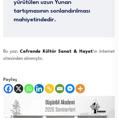
yürütülen uzun Yunan
tartışmasının sonlandırılması
mahiyetindedir.
Bu yazı
Cafrande Kültür Sanat & Hayat
‘ın internet
sitesinden alınmıştır.
Paylaş