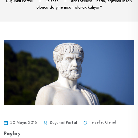
Düşünbil Portal
Felsefe
Aristoteles: “İnsan, eğitimli insan
olunca da yine insan olarak kalıyor”
Felsefe
,
Genel
30 Mayıs 2016
Düşünbil Portal
Paylaş