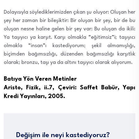
Dolayısıyla söylediklerimizden çıkan şu oluyor: Oluşan her
şey her zaman bir bileşiktir: Bir oluşan bir şey, bir de bu
oluşan nesne haline gelen bir şey var: Bu oluşan da ikili:
Ya taşıyıcı ya karşıt. Karşı olmakla “eğitimsiz”i; taşıyıcı
olmakla “insan”ı kastediyorum; şekil almamışlığı,
biçimden bağımsızlığı, düzenden bağımsızlığı karşıtlık
olarak; bronzu, taşı ya da altını taşıyıcı olarak alıyorum.
Batıya Yön Veren Metinler
Aristo, Fizik, ii.7, Çeviri: Saffet Babür, Yapı
Kredi Yayınları, 2005.
Değişim ile neyi kastediyoruz?