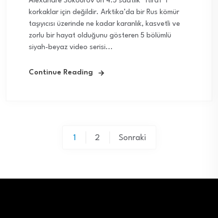
Alexandre Sokourov‘un 4.5 saatlik “İtiraf“ı*
korkaklar için değildir. Arktika’da bir Rus kömür
taşıyıcısı üzerinde ne kadar karanlık, kasvetli ve
zorlu bir hayat olduğunu gösteren 5 bölümlü
siyah-beyaz video serisi...
Continue Reading
Yazı
1
2
Sonraki
sayfalaması