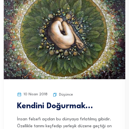
10 Nisan 2018
Düşünce
Kendini Doğurmak…
İnsan felsefi açıdan bu dünyaya fırlatılmış gibidir.
Özellikle tarımı keşfedip yerleşik düzene geçtiği on