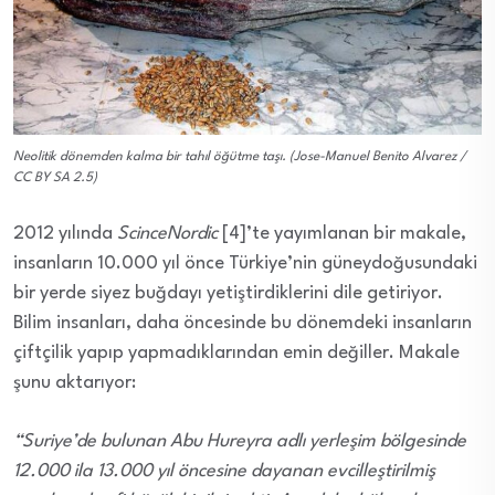
Neolitik dönemden kalma bir tahıl öğütme taşı. (Jose-Manuel Benito Alvarez /
CC BY SA 2.5)
2012 yılında
ScinceNordic
[4]’te yayımlanan bir makale,
insanların 10.000 yıl önce Türkiye’nin güneydoğusundaki
bir yerde siyez buğdayı yetiştirdiklerini dile getiriyor.
Bilim insanları, daha öncesinde bu dönemdeki insanların
çiftçilik yapıp yapmadıklarından emin değiller. Makale
şunu aktarıyor:
“Suriye’de bulunan Abu Hureyra adlı yerleşim bölgesinde
12.000 ila 13.000 yıl öncesine dayanan evcilleştirilmiş