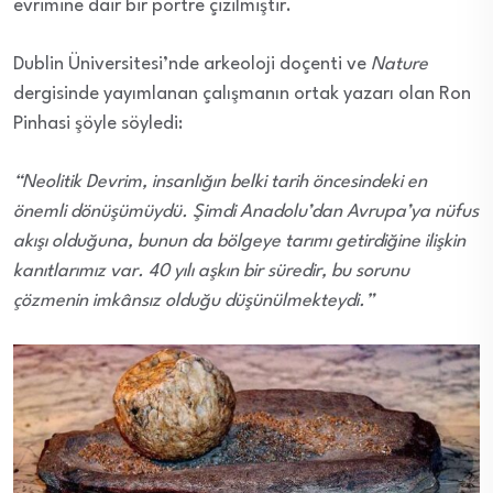
evrimine dair bir portre çizilmiştir.
Dublin Üniversitesi’nde arkeoloji doçenti ve
Nature
dergisinde yayımlanan çalışmanın ortak yazarı olan Ron
Pinhasi şöyle söyledi:
“Neolitik Devrim, insanlığın belki tarih öncesindeki en
önemli dönüşümüydü. Şimdi Anadolu’dan Avrupa’ya nüfus
akışı olduğuna, bunun da bölgeye tarımı getirdiğine ilişkin
kanıtlarımız var. 40 yılı aşkın bir süredir, bu sorunu
çözmenin imkânsız olduğu düşünülmekteydi.”