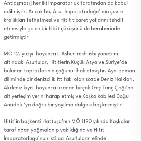
Antlaşması] her iki imparatorluk tarafından da kabul
edilmiştir. Ancak bu, Asur İmparatorluğu’nun çevre
krallıkları fethetmesi ve Hitit ticaret yollarını tehdit
etmesiyle gelen bir Hitit çöküşünü de beraberinde
getirmiştir.
MÖ 12. yüzyıl boyunca I. Ashur-resh-ishi yönetimi
altındaki Asurlular, Hititlerin Küçük Asya ve Suriye’de
bulunan topraklarının çoğunu ilhak etmiştir. Aynı zaman
diliminde bir denizcilik ittifakı olan sözde Deniz Halkları,
Akdeniz kıyısı boyunca uzanan birçok Geç Tunç Çağı’na
ait yerleşim yerini harap etmiş ve Kaşka kabilesi Doğu
Anadolu’ya doğru bir yayılma dalgası başlatmıştır.
Hitit’in başkenti Hattuşa’nın MÖ 1190 yılında Kaşkalar
tarafından yağmalanıp yakıldığına ve Hitit
İmparatorluğu’nun istilacı Asurluların elinde