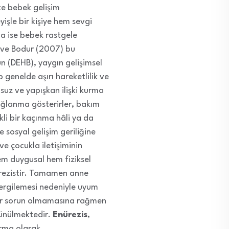
te bebek gelişim
işle bir kişiye hem sevgi
a ise bebek rastgele
al ve Bodur (2007) bu
n (DEHB), yaygın gelişimsel
 genelde aşırı hareketlilik ve
suz ve yapışkan ilişki kurma
bağlanma gösterirler, bakım
kli bir kaçınma hâli ya da
 sosyal gelişim geriliğine
ve çocukla iletişiminin
em duygusal hem fiziksel
ürezistir. Tamamen anne
ergilemesi nedeniyle uyum
 bir sorun olmamasına rağmen
şünülmektedir.
Enürezis
,
ırma olarak