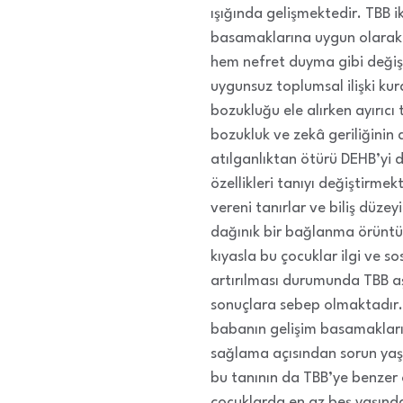
ışığında gelişmektedir. TBB ik
basamaklarına uygun olarak i
hem nefret duyma gibi değiş
uygunsuz toplumsal ilişki kur
bozukluğu ele alırken ayırıcı
bozukluk ve zekâ geriliğinin 
atılganlıktan ötürü DEHB’yi d
özellikleri tanıyı değiştirme
vereni tanırlar ve biliş düze
dağınık bir bağlanma örüntüs
kıyasla bu çocuklar ilgi ve s
artırılması durumunda TBB aş
sonuçlara sebep olmaktadır. 
babanın gelişim basamakları
sağlama açısından sorun yaş
bu tanının da TBB’ye benzer 
çocuklarda en az beş yaşında