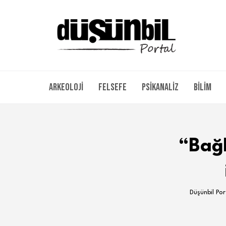
Arkeoloji
Felsefe
Psikanaliz
Bilim
“Bağl
Düşünbil Por