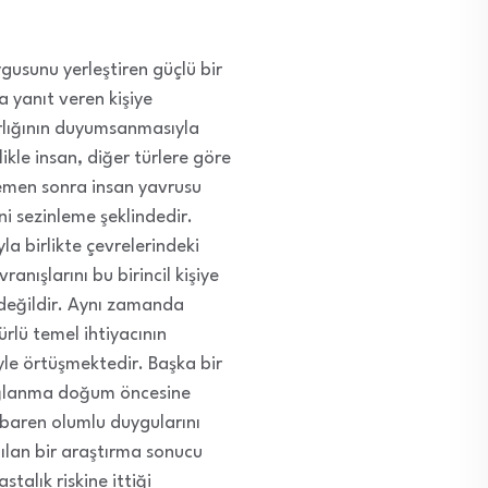
gusunu yerleştiren güçlü bir
na yanıt veren kişiye
arlığının duyumsanmasıyla
le insan, diğer türlere göre
emen sonra insan yavrusu
 sezinleme şeklindedir.
la birlikte çevrelerindeki
anışlarını bu birincil kişiye
i değildir. Aynı zamanda
ürlü temel ihtiyacının
yle örtüşmektedir. Başka bir
bağlanma doğum öncesine
ibaren olumlu duygularını
ılan bir araştırma sonucu
talık riskine ittiği