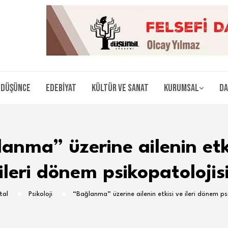
Düşünce
Edebiyat
Kültür ve Sanat
Kurumsal
Da
anma” üzerine ailenin etk
ileri dönem psikopatolojis
tal
Psikoloji
“Bağlanma” üzerine ailenin etkisi ve ileri dönem ps