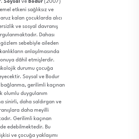
r.
Soysal
ve
Bodur
(2007)
mel etkeni sağlıksız ve
maruz kalan çocuklarda alıcı
tersizlik ve sosyal davranış
vurgulanmaktadır. Dahası
î gözlem sebebiyle aileden
kanlıkların anlaşılmasında
onuya dâhil etmişlerdir.
psikolojik durumu çocuğa
eyecektir. Soysal ve Bodur
 bağlanma, gerilimli kaçınan
çok olumlu duygulanım
 sinirli, daha saldırgan ve
ranışlara daha meyilli
adır. Gerilimli kaçınan
fade edebilmektedir. Bu
işkisi ve çocuğa yaklaşımı