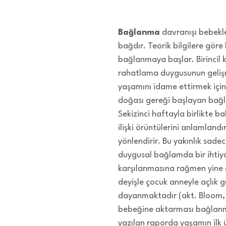
Bağlanma
davranışı bebekle
bağdır. Teorik bilgilere göre 
bağlanmaya başlar. Birincil 
rahatlama duygusunun gelişme
yaşamını idame ettirmek içi
doğası gereği başlayan bağl
Sekizinci haftayla birlikte b
ilişki örüntülerini anlamlandı
yönlendirir. Bu yakınlık sade
duygusal bağlamda bir ihtiyaç
karşılanmasına rağmen yine d
deyişle çocuk anneyle açlık
dayanmaktadır (akt. Bloom,
bebeğine aktarması bağlanma
yazılan raporda yaşamın ilk ü