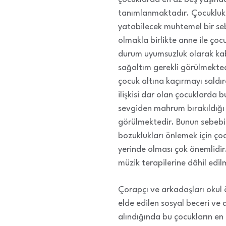
tanımlanmaktadır. Çocukluk ç
yatabilecek muhtemel bir seb
olmakla birlikte anne ile ço
durum uyumsuzluk olarak kabu
sağaltım gerekli görülmektedi
çocuk altına kaçırmayı saldır
ilişkisi dar olan çocuklarda
sevgiden mahrum bırakıldığ
görülmektedir. Bunun sebebi 
bozuklukları önlemek için ç
yerinde olması çok önemlidi
müzik terapilerine dâhil edilm
Çorapçı ve arkadaşları okul
elde edilen sosyal beceri v
alındığında bu çocukların e