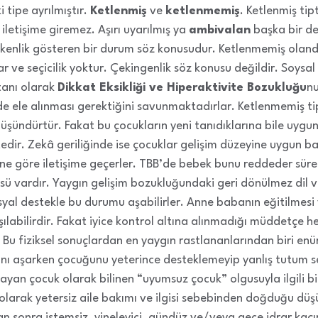
i tipe ayrılmıştır.
Ketlenmiş
ve
ketlenmemiş
. Ketlenmiş tip
letişime giremez. Aşırı uyarılmış ya
ambivalan
başka bir dey
kenlik gösteren bir durum söz konusudur. Ketlenmemiş oland
ar ve seçicilik yoktur. Çekingenlik söz konusu değildir. Soys
 tanı olarak
Dikkat Eksikliği ve Hiperaktivite Bozukluğu
nu
de ele alınması gerektiğini savunmaktadırlar. Ketlenmemiş tip
üşündürtür. Fakat bu çocukların yeni tanıdıklarına bile uygun
ktedir. Zekâ geriliğinde ise çocuklar gelişim düzeyine uygun 
yine göre iletişime geçerler. TBB’de bebek bunu reddeder süre
ü vardır. Yaygın gelişim bozukluğundaki geri dönülmez dil ve
osyal destekle bu durumu aşabilirler. Anne babanın eğitilmesi 
ılabilirdir. Fakat iyice kontrol altına alınmadığı müddetçe h
Bu fiziksel sonuçlardan en yaygın rastlananlarından biri en
nı aşarken çocuğunu yeterince desteklemeyip yanlış tutum s
ayan çocuk olarak bilinen “uyumsuz çocuk” olgusuyla ilgili
olarak yetersiz aile bakımı ve ilgisi sebebinden doğduğu dü
n sonra istemsiz, yineleyici, gündüz ve/veya gece idrar kaç