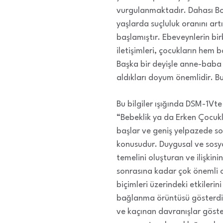
vurgulanmaktadır. Dahası Bow
yaşlarda suçluluk oranını art
başlamıştır. Ebeveynlerin bir
iletişimleri, çocukların hem b
Başka bir deyişle anne-baba ço
aldıkları doyum önemlidir. Bu,
Bu bilgiler ışığında DSM-1Vt
“Bebeklik ya da Erken Çocuk
başlar ve geniş yelpazede so
konusudur. Duygusal ve sosy
temelini oluşturan ve ilişkin
sonrasına kadar çok önemli
biçimleri üzerindeki etkileri
bağlanma örüntüsü gösterdik
ve kaçınan davranışlar göste