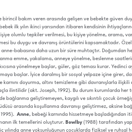
 birincil bakım veren arasında gelişen ve bebekte güven duy
bebek ilk yılın ikinci yarısından itibaren kendisinin ihtiyaçları
kişiye olumlu tepkiler verilmesi, bu kişiye yönelme, arama, v
si bu duygu ve davranış örüntülerini kapsamaktadır. Özellik
n anne-babasına daha uzun bir süre muhtaçtır. Doğumdan h
anma emme, yakalama, anneye yönelme, beslenme saatlerini
akıcısına yönelmeye başlar, güler, göz teması kurar. Yedinci ay
rmaya başlar. İyice daralmış bir sosyal yelpaze içine girer, davr
ce karnını doyurma, altını temizleme gibi davranışlarla ilişkil
la ilintilidir (akt. Joseph, 1992). Bu durum kurumlarda her t
e bağlanma geliştiremeyen, kaygılı ve sıkıntılı çocuk örneği
 güdüsü arasında koşullanma davranışı geliştirmez, aksine 
 1995).
Anne
, bebeği karnında hissetmeye başladığından it
nın ilk temellerini oluşturur.
Bowlby
(1988) tarafından yap
ç yılında anne yoksunluğunun çocuklarda fiziksel ve ruhsal has