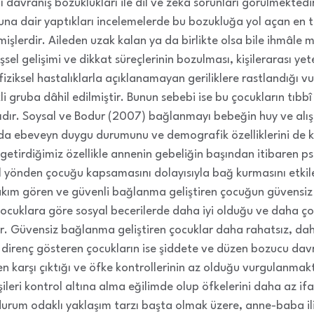
cı davranış bozuklukları ile dil ve zekâ sorunları görülmektedi
a dair yaptıkları incelemelerde bu bozukluğa yol açan en te
mişlerdir. Aileden uzak kalan ya da birlikte olsa bile ihmâle 
lişsel gelişimi ve dikkat süreçlerinin bozulması, kişilerarası ye
fiziksel hastalıklarla açıklanamayan geriliklere rastlandığı 
i gruba dâhil edilmiştir. Bunun sebebi ise bu çocukların tıbb
rıdır. Soysal ve Bodur (2007) bağlanmayı bebeğin huy ve alış
ada ebeveyn duygu durumunu ve demografik özelliklerini de k
 getirdiğimiz özellikle annenin gebeliğin başından itibaren 
 yönden çocuğu kapsamasını dolayısıyla bağ kurmasını etkil
akım gören ve güvenli bağlanma geliştiren çocuğun güvensiz
 çocuklara göre sosyal becerilerde daha iyi olduğu ve daha 
r. Güvensiz bağlanma geliştiren çocuklar daha rahatsız, daha
i direnç gösteren çocukların ise şiddete ve düzen bozucu dav
 karşı çıktığı ve öfke kontrollerinin az olduğu vurgulanmakt
işileri kontrol altına alma eğilimde olup öfkelerini daha az i
 durum odaklı yaklaşım tarzı başta olmak üzere, anne-baba il