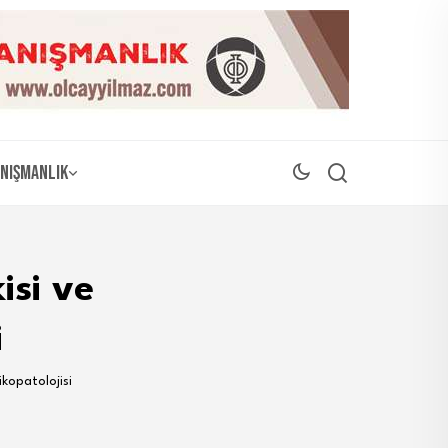
nışmanlık
isi ve
i
ikopatolojisi