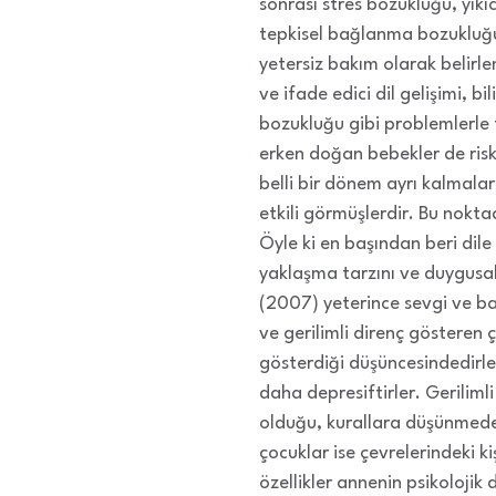
sonrası stres bozukluğu, yıkı
tepkisel bağlanma bozukluğun
yetersiz bakım olarak belirle
ve ifade edici dil gelişimi, bi
bozukluğu gibi problemlerle 
erken doğan bebekler de riskl
belli bir dönem ayrı kalmala
etkili görmüşlerdir. Bu nokt
Öyle ki en başından beri dile
yaklaşma tarzını ve duygusal
(2007) yeterince sevgi ve b
ve gerilimli direnç gösteren
gösterdiği düşüncesindedirle
daha depresiftirler. Geriliml
olduğu, kurallara düşünmeden
çocuklar ise çevrelerindeki k
özellikler annenin psikolojik