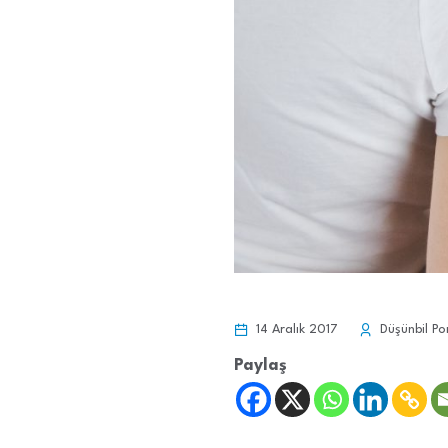
14 Aralık 2017
Düşünbil Po
Paylaş