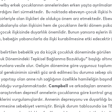
lby erkek çocuklarının annelerinden erken yaşta ayrılmalarını
ırdığını ileri sürmektedir. Bu noktada ebeveyn-çocuk ilişkis
birleriyle olan ilişkileri de oldukça önem arz etmektedir. Ebe
abalarıyla olan ilişkisini hem de çocukların ileriki dönem psik
cuk ilişkisinde duyarlılık önemlidir. Bunun yanısıra eşlerin iliş
 bebeğin yabancılarla da ilişki kurabilmesine etki edecektir (a
e belirtilen bebeklik ya da küçük çocukluk döneminde görülen 
luk Dönemindeki Tepkisel Bağlanma Bozukluğu” başlığı altınd
runlara vesile olur. Gelişim dönemine göre uygunsuz toplumsa
al gereksinimin sürekli göz ardı edilmesi bu duruma sebep o
in yapıtaşı olan anne ruh sağlığının özellikle hamileliğin baş
 olduğu vurgulanmaktadır.
Campbell
ve arkadaşları anneni
ni araştırırken depresif annelerin çocuklarına göre kontrol gr
lerini vurgulamışlardır. Annenin depresyonu ve duyarlılığı
rmesine sebebiyet vermiştir. Binişik durum tablosunda ise 