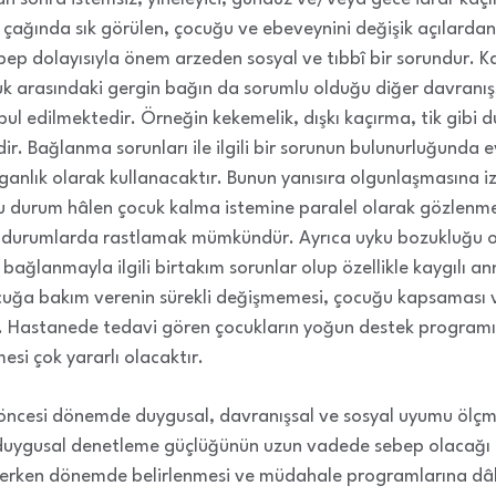
ağında sık görülen, çocuğu ve ebeveynini değişik açılardan 
ep dolayısıyla önem arzeden sosyal ve tıbbî bir sorundur. Kas
cuk arasındaki gergin bağın da sorumlu olduğu diğer davranı
l edilmektedir. Örneğin kekemelik, dışkı kaçırma, tik gibi 
r. Bağlanma sorunları ile ilgili bir sorunun bulunurluğunda e
ganlık olarak kullanacaktır. Bunun yanısıra olgunlaşmasına iz
 bu durum hâlen çocuk kalma istemine paralel olarak gözlenme
ı durumlarda rastlamak mümkündür. Ayrıca uyku bozukluğu 
bağlanmayla ilgili birtakım sorunlar olup özellikle kaygılı a
ocuğa bakım verenin sürekli değişmemesi, çocuğu kapsaması 
r. Hastanede tedavi gören çocukların yoğun destek program
esi çok yararlı olacaktır.
 öncesi dönemde duygusal, davranışsal ve sosyal uyumu ölçm
e duygusal denetleme güçlüğünün uzun vadede sebep olacağı
n erken dönemde belirlenmesi ve müdahale programlarına dâhi