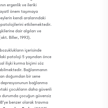
n ergenlik ve ileriki
i hayatî önem taşımaya
veylerin kendi aralarındaki
opatolojilerini etkilemektedir.
kilerine dair algıları ve
kt. Biller, 1993).
bozuklukların içerisinde
aki patoloji 5 yaşından önce
l ilişki kurma biçimi söz
labilmektedir. Bağlanmanın
ından doğumdan bir sene
n depresyonunun bağlanma
uptaki çocukların daha güvenli
 bu durumda çocuğun güvensiz
TBB’ye benzer olarak travma