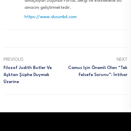
amaçlayan Düşünbil Portal, dergi ve etkinliklerle bu
amacını geliştirmektedir.
https://www.dusunbil.com
PREVIOUS
NEXT
Filozof Judith Butler Ve
Camus Için Önemli Olan “tek
Aşktan Şüphe Duymak
Felsefe Sorunu”: İntihar
Üzerine