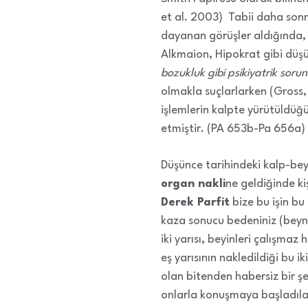
et al. 2003) Tabii daha sonr
dayanan görüşler aldığında
Alkmaion, Hipokrat gibi düş
bozukluk gibi psikiyatrik sorun
olmakla suçlarlarken (Gross,
işlemlerin kalpte yürütüldüğ
etmiştir. (PA 653b-Pa 656a)
Düşünce tarihindeki kalp-beyi
organ nakli
ne geldiğinde k
Derek Parfit
bize bu işin bu
kaza sonucu bedeniniz (beynini
iki yarısı, beyinleri çalışmaz 
eş yarısının nakledildiği bu
olan bitenden habersiz bir şek
onlarla konuşmaya başladılar.