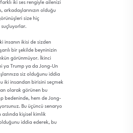
arklı iki ses rengiyle ailenizi
n, arkadaşlarınızın olduğu
örünüşleri size hiç
 suçluyorlar.
insanın ikisi de sizden
arılı bir şekilde beyninizin
ümkün görünmüyor. İkinci
ani ya Trump ya da Jong-Un
şlarınıza siz olduğunu iddia
 iki insandan birisini seçmek
nsan olarak görünen bu
rump bedeninde, hem de Jong-
yorsunuz. Bu üçüncü senaryo
aslında kişisel kimlik
i olduğunu iddia ederek, bu