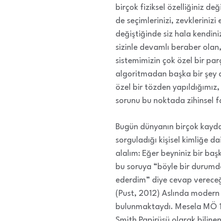
birçok fiziksel özelliğiniz de
de seçimlerinizi, zevklerinizi 
değiştiğinde siz hala kendini
sizinle devamlı beraber olan,
sistemimizin çok özel bir parç
algoritmadan başka bir şey d
özel bir tözden yapıldığımız,
sorunu bu noktada zihinsel fa
Bugün dünyanın birçok kayda
sorguladığı kişisel kimliğe d
alalım: Eğer beyniniz bir baş
bu soruya “böyle bir durumd
ederdim” diye cevap vereceği
(Pust, 2012) Aslında moder
bulunmaktaydı. Mesela MÖ 17
Smith Papirüsü olarak bilinen 