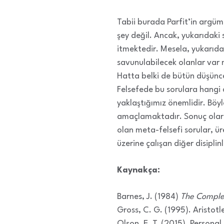
Tabii burada Parfit’in argüma
şey değil. Ancak, yukarıdaki
itmektedir. Mesela, yukarıda
savunulabilecek olanlar var
Hatta belki de bütün düşünc
Felsefede bu sorulara hangi 
yaklaştığımız önemlidir. Böyl
amaçlamaktadır. Sonuç olarak 
olan meta-felsefi sorular, ür
üzerine çalışan diğer disipli
Kaynakça:
Barnes, J. (1984)
The Complet
Gross, C. G. (1995). Aristotl
Olson, E. T. (2015). Personal 