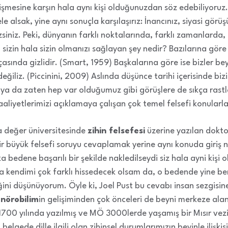
ğişmesine karşın hala aynı kişi olduğunuzdan söz edebiliyoruz. F
ele alsak, yine aynı sonuçla karşılaşırız: İnancınız, siyasi gör
zsiniz. Peki, dünyanın farklı noktalarında, farklı zamanlarda, 
 sizin hala sizin olmanızı sağlayan şey nedir? Bazılarına göre
asında gizlidir. (Smart, 1959) Başkalarına göre ise bizler beyn
eğiliz. (Piccinini, 2009) Aslında düşünce tarihi içerisinde b
 ya da zaten hep var olduğumuz gibi görüşlere de sıkça rastl
aliyetlerimizi açıklamaya çalışan çok temel felsefi konularla y
 değer üniversitesinde
zihin felsefesi
üzerine yazılan dokto
air büyük felsefi soruyu cevaplamak yerine aynı konuda giriş n
ka bedene başarılı bir şekilde nakledilseydi siz hala ayni kişi
a kendimi çok farklı hissedecek olsam da, o bedende yine 
ni düşünüyorum. Öyle ki, Joel Pust bu cevabı insan sezgisin
n
nörobilim
in gelişiminden çok önceleri de beyni merkeze alan
00 yılında yazılmış ve MÖ 3000lerde yaşamış bir Mısır vezi
belgede dille ilgili olan zihinsel durumlarımızın beyinle ilişk