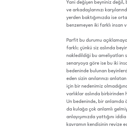
Yani değişen beyniniz değil, be
ve arkadaşlarınızı karşıların
yerden baktığımızda ise ortad
benzemeyen iki farklı insan v
Parfit bu durumu açıklamaya 
farklı; çünkü siz aslında beyi
nakledildiği bu ameliyatları
senaryoya göre ise bu iki i
bedeninde bulunan beyinlerden
eden sizin anılarınızı anlata
için bir nedenimiz olmadığın
varlıklar aslında birbirinde
Un bedeninde, bir anlamda 
da kulağa çok anlamlı gelmiyo
anlayışımızda yattığını iddi
kavramın kendisinin revize e