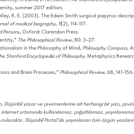
ersity, summer 2017 edition.
lley, R. E. (2003). The Edwin Smith surgical papyrus: descrip
rnal of medical biography
,
11
(2), 114-117.
d Persons
, Oxford: Clarendon Press.
dentity,”
The Philosophical Review
, 80: 3–27.
ationalism in the Philosophy of Mind,
Philosophy Compass
, 4
he Stanford Encyclopedia of Philosophy
. Metaphysics Researc
tions and Brain Processes,”
Philosophical Review
, 68, 141-156.
 Düşünbil yazar ve çevirmenlerine ait herhangi bir yazı, çevir
 internet ortamında kullanılamaz, çoğaltılamaz, yayınlanamaz.
rulacaktır. Düşünbil Portal’da yayımlanan tüm özgün yazıların 