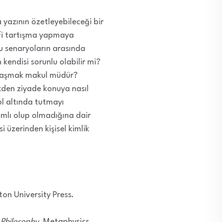
a yazının özetleyebileceği bir
efi tartışma yapmaya
bu senaryoların arasında
n kendisi sorunlu olabilir mi?
klaşmak makul müdür?
zden ziyade konuya nasıl
ol altında tutmayı
lamlı olup olmadığına dair
i üzerinden kişisel kimlik
eton University Press.
 Philosoph
y
. Metaphysics