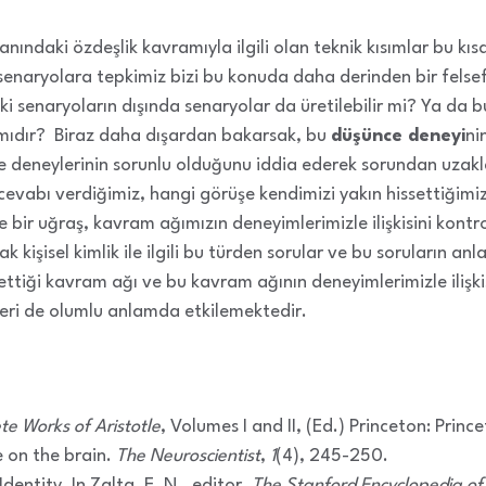
nındaki özdeşlik kavramıyla ilgili olan teknik kısımlar bu kıs
 senaryolara tepkimiz bizi bu konuda daha derinden bir fels
ki senaryoların dışında senaryolar da üretilebilir mi? Ya da 
 mıdır? Biraz daha dışardan bakarsak, bu
düşünce deneyi
ni
e deneylerinin sorunlu olduğunu iddia ederek sorundan uza
cevabı verdiğimiz, hangi görüşe kendimizi yakın hissettiğimi
e bir uğraş, kavram ağımızın deneyimlerimizle ilişkisini kontr
kişisel kimlik ile ilgili bu türden sorular ve bu soruların an
ettiği kavram ağı ve bu kavram ağının deneyimlerimizle ilişkis
nleri de olumlu anlamda etkilemektedir.
e Works of Aristotle
, Volumes I and II, (Ed.) Princeton: Princ
e on the brain.
The Neuroscientist
,
1
(4), 245-250.
Identity. In Zalta, E. N., editor,
The Stanford Encyclopedia of