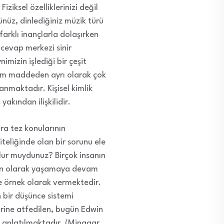
iziksel özelliklerinizi değil
üşünüz, dinlediğiniz müzik türü
farklı inançlarla dolaşırken
 cevap merkezi sinir
imizin işlediği bir çeşit
izim maddeden ayrı olarak çok
anmaktadır. Kişisel kimlik
akından ilişkilidir.
ra tez konularının
iteliğinde olan bir sorunu ele
 olur muydunuz? Birçok insanın
ben olarak yaşamaya devam
e örnek olarak vermektedir.
 bir düşünce sistemi
rine atfedilen, bugün Edwin
isi anlatılmaktadır. (Minagar