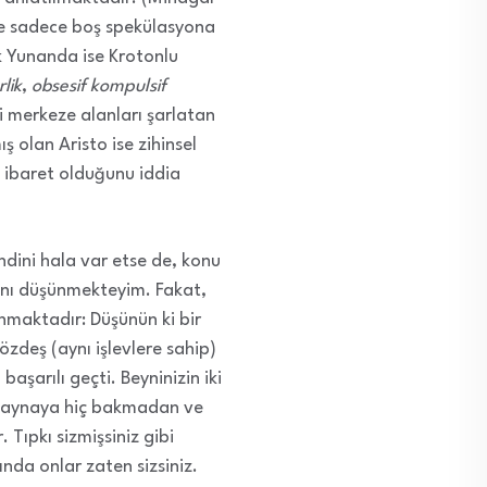
 ve sadece boş spekülasyona
k Yunanda ise Krotonlu
lik
,
obsesif kompulsif
i merkeze alanları şarlatan
 olan Aristo ise zihinsel
 ibaret olduğunu iddia
endini hala var etse de, konu
ğını düşünmekteyim. Fakat,
nmaktadır: Düşünün ki bir
 özdeş (aynı işlevlere sahip)
başarılı geçti. Beyninizin iki
da aynaya hiç bakmadan ve
 Tıpkı sizmişsiniz gibi
ında onlar zaten sizsiniz.