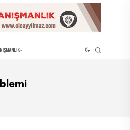
nışmanlık
oblemi