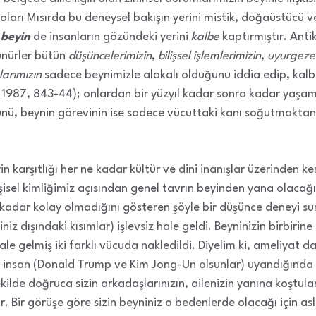
aları Mısırda bu deneysel bakışın yerini mistik, doğaüstücü
,
beyin
de insanların gözündeki yerini
kalbe
kaptırmıştır. Anti
ünürler bütün
düşüncelerimizin
,
bilişsel işlemlerimizin
,
uyurgezer
larımızın
sadece beynimizle alakalı olduğunu iddia edip, kalb
 1987, 843-44); onlardan bir yüzyıl kadar sonra kadar yaşamış
ünü, beynin görevinin ise sadece vücuttaki kanı soğutmaktan
n karşıtlığı her ne kadar kültür ve dini inanışlar üzerinden k
işisel kimliğimiz açısından genel tavrın beyinden yana olaca
 kadar kolay olmadığını gösteren şöyle bir düşünce deneyi su
z dışındaki kısımlar) işlevsiz hale geldi. Beyninizin birbirine
hale gelmiş iki farklı vücuda nakledildi. Diyelim ki, ameliyat da 
 iki insan (Donald Trump ve Kim Jong-Un olsunlar) uyandığın
ilde doğruca sizin arkadaşlarınızın, ailenizin yanına koştular.
 Bir görüşe göre sizin beyniniz o bedenlerde olacağı için asl