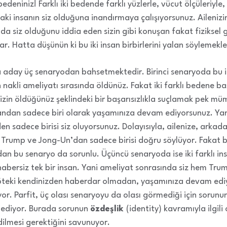
deniniz! Farklı iki bedende farklı yüzlerle, vücut ölçüleriyle, f
daki insanın siz olduğuna inandırmaya çalışıyorsunuz. Ailenizi
a siz olduğunu iddia eden sizin gibi konuşan fakat fiziksel g
ar. Hatta düşünün ki bu iki insan birbirlerini yalan söylemekle
aday üç senaryodan bahsetmektedir. Birinci senaryoda bu iki 
n nakli ameliyatı sırasında öldünüz. Fakat iki farklı bedene baş
 sizin öldüğünüz şeklindeki bir başarısızlıkla suçlamak pek m
nsandan sadece biri olarak yaşamınıza devam ediyorsunuz. Y
 sadece birisi siz oluyorsunuz. Dolayısıyla, ailenize, arkada
n Trump ve Jong-Un’dan sadece birisi doğru söylüyor. Fakat bu
dan bu senaryo da sorunlu. Üçüncü senaryoda ise iki farklı i
n habersiz tek bir insan. Yani ameliyat sonrasında siz hem T
öteki kendinizden haberdar olmadan, yaşamınıza devam edi
r. Parfit, üç olası senaryoyu da olası görmediği için sorunun 
a ediyor. Burada sorunun
özdeşlik
(identity) kavramıyla ilgil
dilmesi gerektiğini savunuyor.