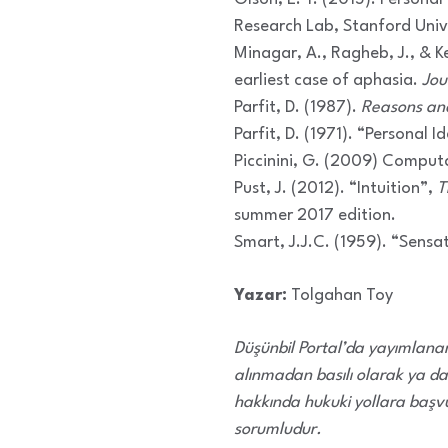
Research Lab, Stanford Univ
Minagar, A., Ragheb, J., & Ke
earliest case of aphasia.
Jou
Parfit, D. (1987).
Reasons an
Parfit, D. (1971). “Personal I
Piccinini, G. (2009) Comput
Pust, J. (2012). “Intuition”,
T
summer 2017 edition.
Smart, J.J.C. (1959). “Sensa
Yazar:
Tolgahan Toy
Düşünbil Portal’da yayımlanan,
alınmadan basılı olarak ya da
hakkında hukuki yollara başvu
sorumludur.