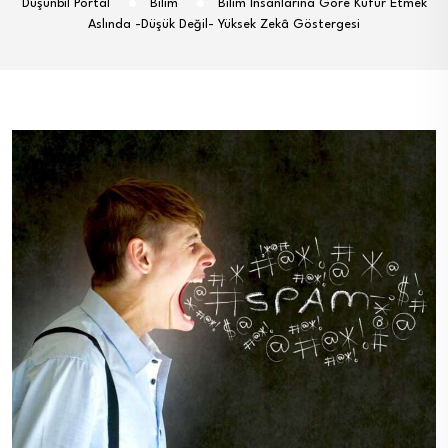
Düşünbil Portal
Bilim
Bilim İnsanlarına Göre Küfür Etmek
Aslında -Düşük Değil- Yüksek Zekâ Göstergesi