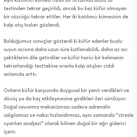
Aynı katılımcı kümesi farklı bir ortamda buzlu su
testinden tekrar geçirildi, ancak bu kez küfür olmayan
bir sözcüğü tekrar ettiler. Her iki katılımcı kümesinin de
kalp atış hızları gözlendi.
Bulduğumuz sonuçlar gösterdi ki küfür edenler buzlu
suyun acısına daha uzun süre katlanabildi, daha az acı
çektiklerini dile getirdiler ve küfür harici bir kelimenin
tekrarlandığı testtekine oranla kalp atışları ciddi
anlamda arttı.
Onların küfür karşısında duygusal bir yanıt verdikleri ve
dövüş ya da kaç etkileşmesine girdikleri ileri sürülüyor:
Doğal savunma mekanizması sadece adrenalin
salgılamaz ve nabzı hızlandırmaz, aynı zamanda “stresle
uyarılan analjezi” olarak bilinen doğal bir ağrı giderici
içerir.