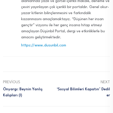
alanlarında yazılı ve görsel içerikli makale, deneme ve
çeviri yayınlayan çok içerikli bir portaldır. Genel okur-
yazar kitlenin bilinçlenmesini ve farkındalık
kazanmasını amaçlamaktayız. “Düşünen her insan
gençtir” vizyonu ile her genç insana hitap etmeyi
amaçlayan Düşünbil Portal, dergi ve etkinliklerle bu
amacını geliştirmektedir.
https://www.dusunbil.com
PREVIOUS
NEXT
Önyargı: Beynin Yanlış
‘Sosyal Bilimleri Kapatın’ Dedil
Kalıpları (I)
Er