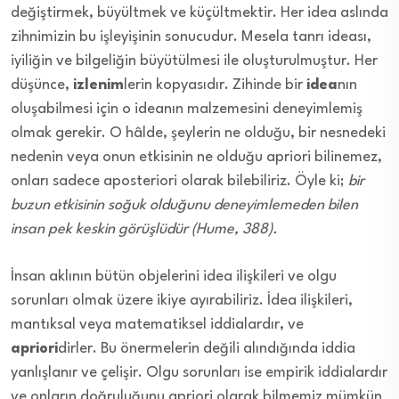
değiştirmek, büyültmek ve küçültmektir. Her idea aslında
zihnimizin bu işleyişinin sonucudur. Mesela tanrı ideası,
iyiliğin ve bilgeliğin büyütülmesi ile oluşturulmuştur. Her
düşünce,
izlenim
lerin kopyasıdır. Zihinde bir
idea
nın
oluşabilmesi için o ideanın malzemesini deneyimlemiş
olmak gerekir. O hâlde, şeylerin ne olduğu, bir nesnedeki
nedenin veya onun etkisinin ne olduğu apriori bilinemez,
onları sadece aposteriori olarak bilebiliriz. Öyle ki;
bir
buzun etkisinin soğuk olduğunu deneyimlemeden bilen
insan pek keskin görüşlüdür (Hume, 388).
İnsan aklının bütün objelerini idea ilişkileri ve olgu
sorunları olmak üzere ikiye ayırabiliriz. İdea ilişkileri,
mantıksal veya matematiksel iddialardır, ve
apriori
dirler. Bu önermelerin değili alındığında iddia
yanlışlanır ve çelişir. Olgu sorunları ise empirik iddialardır
ve onların doğruluğunu apriori olarak bilmemiz mümkün