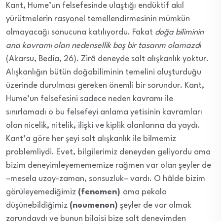
Kant, Hume’un felsefesinde ulaştığı endüktif akıl
yürütmelerin rasyonel temellendirmesinin mümkün
olmayacağı sonucuna katılıyordu. Fakat
doğa biliminin
ana kavramı olan nedensellik boş bir tasarım olamazdı
(Akarsu, Bedia, 26). Zirâ deneyde salt alışkanlık yoktur.
Alışkanlığın bütün doğabiliminin temelini oluşturduğu
üzerinde durulması gereken önemli bir sorundur. Kant,
Hume’un felsefesini sadece neden kavramı ile
sınırlamadı o bu felsefeyi anlama yetisinin kavramları
olan nicelik, nitelik, ilişki ve kiplik alanlarına da yaydı.
Kant’a göre her şeyi salt alışkanlık ile bilmemiz
problemliydi. Evet, bilgilerimiz deneyden geliyordu ama
bizim deneyimleyemememize rağmen var olan şeyler de
–mesela uzay-zaman, sonsuzluk– vardı. O hâlde bizim
görüleyemediğimiz
(fenomen)
ama pekala
düşünebildiğimiz
(noumenon)
şeyler de var olmak
zorundaydı ve bunun bilgisi bize salt deneyimden