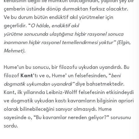
kendisinin değili ile mümkün olacağından, yapılan şey bir
çemberin üstünde dönüp durmaktan farksız olacaktır.
Ve bu durum bütün endüktif akıl yürütmeler için
geçerlidir. “
O hâlde, endüktif akıl
yürütme sonucunda ulaştığımız hiçbir rasyonel sonuca
inanmanın hiçbir rasyonel temellendirmesi yoktur” (Elgin,
Mehmet).
Hume’un bu sonucu, bir filozofu uykudan uyandırdı. Bu
filozof
Kant
’tı ve o, Hume’ un felsefesinden, “
beni
dogmatik uykumdan uyandırdı”
diye bahsetmektedir.
Kant, ilk yıllarında Leibniz-Wolff felsefesinin etkisindeydi
ve dogmatik uykudan kastı kavramların bilgisinin apriori
olarak bilinebileceğini sanıyor olmasıydı. Hume
sayesinde o, “Bu kavramlar nereden geliyor?” sorusunu
sordu.