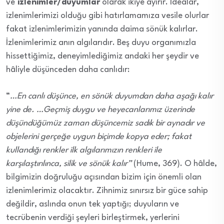
ve
izlenimler/duyumlar
olarak ikiye ayırır. İdealar,
izlenimlerimizi olduğu gibi hatırlamamıza vesile olurlar
fakat izlenimlerimizin yanında daima sönük kalırlar.
İzlenimlerimiz anın algılarıdır. Beş duyu organımızla
hissettiğimiz, deneyimlediğimiz andaki her şeydir ve
hâliyle düşünceden daha canlıdır:
“
…En canlı düşünce, en sönük duyumdan daha aşağı kalır
yine de. …Geçmiş duygu ve heyecanlarımız üzerinde
düşündüğümüz zaman düşüncemiz sadık bir aynadır ve
objelerini gerçeğe uygun biçimde kopya eder; fakat
kullandığı renkler ilk algılarımızın renkleri ile
karşılaştırılınca, silik ve sönük kalır”
(Hume, 369). O hâlde,
bilgimizin doğruluğu açısından bizim için önemli olan
izlenimlerimiz olacaktır. Zihnimiz sınırsız bir güce sahip
değildir, aslında onun tek yaptığı; duyuların ve
tecrübenin verdiği şeyleri birleştirmek, yerlerini