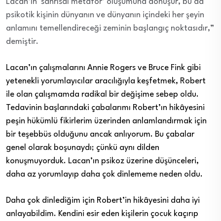
Lacan’ın ‘sanrısal metafor’ oluşumuna dönüşür, bu da
psikotik kişinin dünyanın ve dünyanın içindeki her şeyin
anlamını temellendireceği zeminin başlangıç noktasıdır,”
demiştir.
Lacan’ın çalışmalarını Annie Rogers ve Bruce Fink gibi
yetenekli yorumlayıcılar aracılığıyla keşfetmek, Robert
ile olan çalışmamda radikal bir değişime sebep oldu.
Tedavinin başlarındaki çabalarımı Robert’ın hikâyesini
peşin hükümlü fikirlerim üzerinden anlamlandırmak için
bir teşebbüs olduğunu ancak anlıyorum. Bu çabalar
genel olarak boşunaydı; çünkü aynı dilden
konuşmuyorduk. Lacan’ın psikoz üzerine düşünceleri,
daha az yorumlayıp daha çok dinlememe neden oldu.
Daha çok dinlediğim için Robert’in hikâyesini daha iyi
anlayabildim. Kendini esir eden kişilerin çocuk kaçırıp