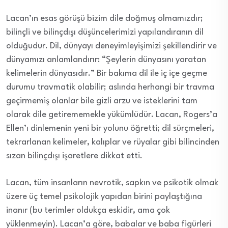
Lacan’ın esas görüşü bizim dile doğmuş olmamızdır;
bilinçli ve bilinçdışı düşüncelerimizi yapılandıranın dil
olduğudur. Dil, dünyayı deneyimleyişimizi şekillendirir ve
dünyamızı anlamlandırır: “Şeylerin dünyasını yaratan
kelimelerin dünyasıdır.” Bir bakıma dil ile iç içe geçme
durumu travmatik olabilir; aslında herhangi bir travma
geçirmemiş olanlar bile gizli arzu ve isteklerini tam
olarak dile getirememekle yükümlüdür. Lacan, Rogers’a
Ellen’ı dinlemenin yeni bir yolunu öğretti; dil sürçmeleri,
tekrarlanan kelimeler, kalıplar ve rüyalar gibi
bilincinden
sızan bilinçdışı
işaretlere dikkat etti.
Lacan, tüm insanların nevrotik, sapkın ve psikotik olmak
üzere üç temel psikolojik yapıdan birini paylaştığına
inanır (bu terimler oldukça eskidir, ama çok
yüklenmeyin). Lacan’a göre, babalar ve baba figürleri