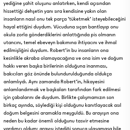
yediğine şahit oluşunu anlatırken, kendi açısından
hissettiği dehşetin yanı sıra kendisine yakın olan
insanların nasıl onu tek parça ‘tüketmek’ isteyebileceğini
hayal ettiğini duydum. Vücuduna sıçan bantlayıp onu
okula zorla gönderdiklerini anlattığında pis olmanın
utancını, temel ebeveyn bakımına ihtiyacını ve ihmal
edilmişliğini duydum. Robert’in bu insanların ona
kesinlikle akraba olamayacağına ve ona isim ve doğum
hakkı veren başka birilerinin olduğuna inanması,
bakıcıları göz önünde bulundurulduğunda oldukça
anlamlıydı. Aynı zamanda Robert’in, hikayesini
anlamlandırmak ve başkaları tarafından fark edilmesi
için çabalarını de duydum. Birlikte çalışmamızın son
birkaç ayında, söylediği kişi olduğunu kanıtlayacak asıl
doğum belgesini aramakla meşguldü. Bu arayışın ona
neden bu kadar önemli olduğunu tasvir etmesine
yardımcı oldum; arayışı istediği sonuca ulaşamasa bile