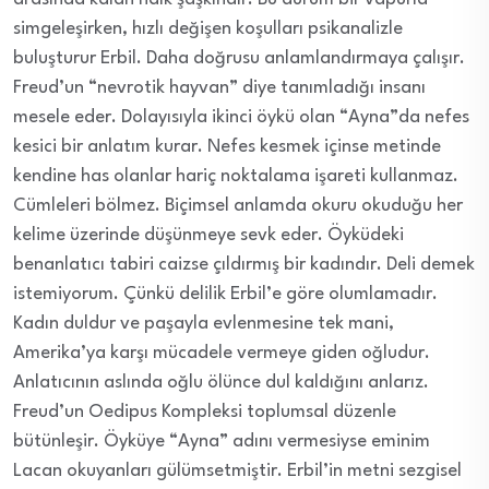
simgeleşirken, hızlı değişen koşulları psikanalizle
buluşturur Erbil. Daha doğrusu anlamlandırmaya çalışır.
Freud’un “nevrotik hayvan” diye tanımladığı insanı
mesele eder. Dolayısıyla ikinci öykü olan “Ayna”da nefes
kesici bir anlatım kurar. Nefes kesmek içinse metinde
kendine has olanlar hariç noktalama işareti kullanmaz.
Cümleleri bölmez. Biçimsel anlamda okuru okuduğu her
kelime üzerinde düşünmeye sevk eder. Öyküdeki
benanlatıcı tabiri caizse çıldırmış bir kadındır. Deli demek
istemiyorum. Çünkü delilik Erbil’e göre olumlamadır.
Kadın duldur ve paşayla evlenmesine tek mani,
Amerika’ya karşı mücadele vermeye giden oğludur.
Anlatıcının aslında oğlu ölünce dul kaldığını anlarız.
Freud’un Oedipus Kompleksi toplumsal düzenle
bütünleşir. Öyküye “Ayna” adını vermesiyse eminim
Lacan okuyanları gülümsetmiştir. Erbil’in metni sezgisel