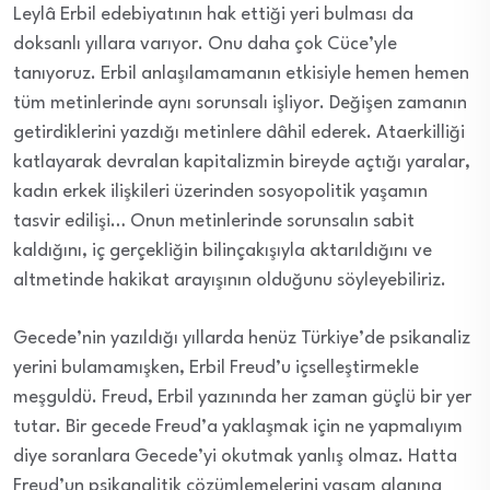
Leylâ Erbil edebiyatının hak ettiği yeri bulması da
doksanlı yıllara varıyor. Onu daha çok Cüce’yle
tanıyoruz. Erbil anlaşılamamanın etkisiyle hemen hemen
tüm metinlerinde aynı sorunsalı işliyor. Değişen zamanın
getirdiklerini yazdığı metinlere dâhil ederek. Ataerkilliği
katlayarak devralan kapitalizmin bireyde açtığı yaralar,
kadın erkek ilişkileri üzerinden sosyopolitik yaşamın
tasvir edilişi… Onun metinlerinde sorunsalın sabit
kaldığını, iç gerçekliğin bilinçakışıyla aktarıldığını ve
altmetinde hakikat arayışının olduğunu söyleyebiliriz.
Gecede’nin yazıldığı yıllarda henüz Türkiye’de psikanaliz
yerini bulamamışken, Erbil Freud’u içselleştirmekle
meşguldü. Freud, Erbil yazınında her zaman güçlü bir yer
tutar. Bir gecede Freud’a yaklaşmak için ne yapmalıyım
diye soranlara Gecede’yi okutmak yanlış olmaz. Hatta
Freud’un psikanalitik çözümlemelerini yaşam alanına