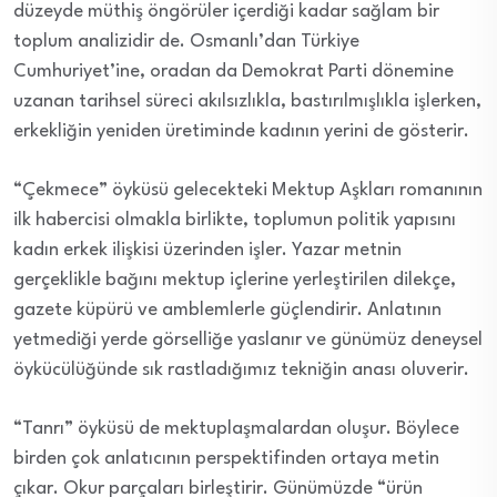
düzeyde müthiş öngörüler içerdiği kadar sağlam bir
toplum analizidir de. Osmanlı’dan Türkiye
Cumhuriyet’ine, oradan da Demokrat Parti dönemine
uzanan tarihsel süreci akılsızlıkla, bastırılmışlıkla işlerken,
erkekliğin yeniden üretiminde kadının yerini de gösterir.
“Çekmece” öyküsü gelecekteki Mektup Aşkları romanının
ilk habercisi olmakla birlikte, toplumun politik yapısını
kadın erkek ilişkisi üzerinden işler. Yazar metnin
gerçeklikle bağını mektup içlerine yerleştirilen dilekçe,
gazete küpürü ve amblemlerle güçlendirir. Anlatının
yetmediği yerde görselliğe yaslanır ve günümüz deneysel
öykücülüğünde sık rastladığımız tekniğin anası oluverir.
“Tanrı” öyküsü de mektuplaşmalardan oluşur. Böylece
birden çok anlatıcının perspektifinden ortaya metin
çıkar. Okur parçaları birleştirir. Günümüzde “ürün