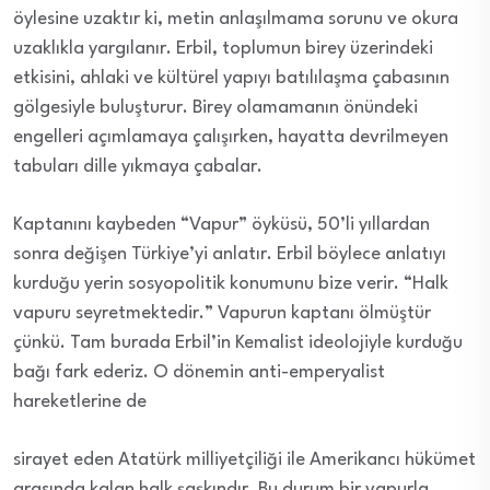
öylesine uzaktır ki, metin anlaşılmama sorunu ve okura
uzaklıkla yargılanır. Erbil, toplumun birey üzerindeki
etkisini, ahlaki ve kültürel yapıyı batılılaşma çabasının
gölgesiyle buluşturur. Birey olamamanın önündeki
engelleri açımlamaya çalışırken, hayatta devrilmeyen
tabuları dille yıkmaya çabalar.
Kaptanını kaybeden “Vapur” öyküsü, 50’li yıllardan
sonra değişen Türkiye’yi anlatır. Erbil böylece anlatıyı
kurduğu yerin sosyopolitik konumunu bize verir. “Halk
vapuru seyretmektedir.” Vapurun kaptanı ölmüştür
çünkü. Tam burada Erbil’in Kemalist ideolojiyle kurduğu
bağı fark ederiz. O dönemin anti-emperyalist
hareketlerine de
sirayet eden Atatürk milliyetçiliği ile Amerikancı hükümet
arasında kalan halk şaşkındır. Bu durum bir vapurla