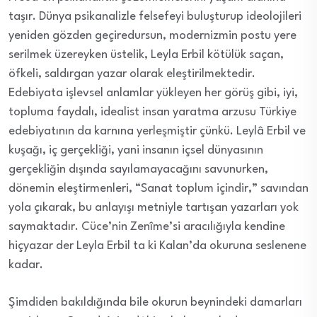
taşır. Dünya psikanalizle felsefeyi buluşturup ideolojileri
yeniden gözden geçiredursun, modernizmin postu yere
serilmek üzereyken üstelik, Leyla Erbil kötülük saçan,
öfkeli, saldırgan yazar olarak eleştirilmektedir.
Edebiyata işlevsel anlamlar yükleyen her görüş gibi, iyi,
topluma faydalı, idealist insan yaratma arzusu Türkiye
edebiyatının da karnına yerleşmiştir çünkü. Leylâ Erbil ve
kuşağı, iç gerçekliği, yani insanın içsel dünyasının
gerçekliğin dışında sayılamayacağını savunurken,
dönemin eleştirmenleri, “Sanat toplum içindir,” savından
yola çıkarak, bu anlayışı metniyle tartışan yazarları yok
saymaktadır. Cüce’nin Zenîme’si aracılığıyla kendine
hiçyazar der Leyla Erbil ta ki Kalan’da okuruna seslenene
kadar.
Şimdiden bakıldığında bile okurun beynindeki damarları