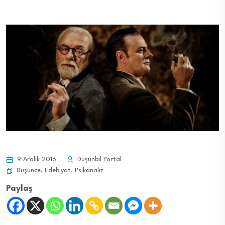
9 Aralık 2016
Düşünbil Portal
Düşünce
,
Edebiyat
,
Psikanaliz
Paylaş