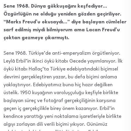
Sene 1968. Dünya gökkuşağını keşfediyor…
Özgürlüğün ne olduğu yeniden gözden geçiriliyor.
“Marks Freud’u okusaydı…” diye başlayan cümleler
sarf edilmiş miydi bilmiyorum ama Lacan Freud’u
çoktan gezmeye çıkarmıştı.
Sene 1968. Türkiye’de anti-emperyalizm örgütleniyor.
Leylâ Erbil’in ikinci öykü kitabı Gecede yayımlanıyor. İlk
öykü kitabı Hallaç’ta Türkiye edebiyatındaki biçimsel
devrimi gerçekleştiren yazar, bu defa biçimi anlama
yaklaştırıyor. Edebiyatımız buna hiç hazır değilken
üstelik. 1950 kuşağının varoluşçuluğu keşfiyle birlikte
başlayan süreç ve fotoğraf gerçekçiliğinin karşısına
geçen iç gerçekçilikle birey önem kazanıyor. Erbil’in
kendince yarattığı yeni noktalama işaretleriyle birlikte
algıyı zorlayan dili verili biçimi yıkıyor. Günümüz