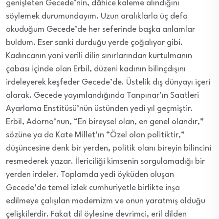
genişleten Gecede’nin, dâhice kaleme alındığını
söylemek durumundayım. Uzun aralıklarla üç defa
okuduğum Gecede’de her seferinde başka anlamlar
buldum. Eser sanki durduğu yerde çoğalıyor gibi.
Kadıncanın yani verili dilin sınırlarından kurtulmanın
çabası içinde olan Erbil, düzeni kadının bilinçdışını
irdeleyerek keşfeder Gecede’de. Üstelik dış dünyayı içeri
alarak. Gecede yayımlandığında Tanpınar’ın Saatleri
Ayarlama Enstitüsü’nün üstünden yedi yıl geçmiştir.
Erbil, Adorno’nun, “En bireysel olan, en genel olandır,”
sözüne ya da Kate Millet’ın “Özel olan politiktir,”
düşüncesine denk bir yerden, politik olanı bireyin bilincini
resmederek yazar. İlericiliği kimsenin sorgulamadığı bir
yerden irdeler. Toplamda yedi öyküden oluşan
Gecede’de temel izlek cumhuriyetle birlikte inşa
edilmeye çalışılan modernizm ve onun yaratmış olduğu
çelişkilerdir. Fakat dil öylesine devrimci, eril dilden