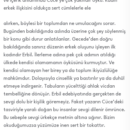
ve içerik anlamında Cüce’ye çok yakındır öykü. Kadın
erkek ilişkisini oldukça sert cümlelerle ele
alırken, böylesi bir toplumdan ne umulacağını sorar.
Bugünden bakıldığında aslında üzerine çok şey söylenmiş
bir konu gibi durur anlatılanlar. Gecede’den doğru
bakıldığında sanırız düzenin erkek oluşunu işleyen ilk
kadındır Erbil. İlerleme adına pek çok adımın atıldığı
ülkede kendisi olamamanın öyküsünü kurmuştur. Ve
kendisi olamayan her birey ya da toplum ikiyüzlülüğe
mahkûmdur. Dolayısıyla cinsellik ya bastırılır ya da duhûl
etmeye indirgenir. Tabuların yücelttiği ahlak vicdan
tembelliğine dönüşür. Erbil edebiyatında gerçekten de
sevgi dolu bir kişilik göremeyiz. Fakat yazarın Cüce’deki
tasviriyle yaralı doğan bu insanlar sevgi dilenir ömrünce.
Bu sebeple sevgi ürkekçe metnin altına sığınır. Bizim
okuduğumuzsa yüzümüze inen sert bir tokattır.