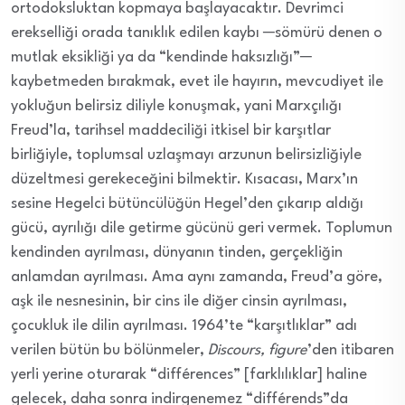
ortodoksluktan kopmaya başlayacaktır. Devrimci
erekselliği orada tanıklık edilen kaybı ─sömürü denen o
mutlak eksikliği ya da “kendinde haksızlığı”─
kaybetmeden bırakmak, evet ile hayırın, mevcudiyet ile
yokluğun belirsiz diliyle konuşmak, yani Marxçılığı
Freud’la, tarihsel maddeciliği itkisel bir karşıtlar
birliğiyle, toplumsal uzlaşmayı arzunun belirsizliğiyle
düzeltmesi gerekeceğini bilmektir. Kısacası, Marx’ın
sesine Hegelci bütüncülüğün Hegel’den çıkarıp aldığı
gücü, ayrılığı dile getirme gücünü geri vermek. Toplumun
kendinden ayrılması, dünyanın tinden, gerçekliğin
anlamdan ayrılması. Ama aynı zamanda, Freud’a göre,
aşk ile nesnesinin, bir cins ile diğer cinsin ayrılması,
çocukluk ile dilin ayrılması. 1964’te “karşıtlıklar” adı
verilen bütün bu bölünmeler,
Discours, figure
’den itibaren
yerli yerine oturarak “différences” [farklılıklar] haline
gelecek, daha sonra indirgenemez “différends”da