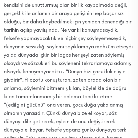
kendisini de unutturmuş olan bir ilk kaybolmada değil,
gerçeklik ile anlamın bir araya gelişinin hep başarısız
olduğu, bir daha kaybedilmek için yeniden denendiği bir
tarihin açılıp yayılışında. Ne var ki konuşmasaydık,
felsefe yapmayacaktık ve hiçbir şey söyleyemeseydik,
dünyanın sessizliği söylemi sayıklamaya mahkûm etseydi
ya da dünyada içkin bir logos her şeyi zaten söylemiş
olsaydı ve sözcükleri bu söyleneni tekrarlamaya adamış
olsaydı, konuşmayacaktık. “Dünya bizi çocukluk eliyle
giydirir”, filozofu konuşturan, zaten orada olan bir
anlama, söylemini bitmemiş kılan, böylelikle de doğru
kılan tamamlanmamış bir anlama tanıklık etme
“(edilgin) gücünü” ona veren, çocukluğa yakalanmış
olmanın yarasıdır. Çünkü dünya bize el koyar, söz
dünyayı dile getirerek, eylem de onu değiştirerek
dünyaya el koyar. Felsefe yaparız çünkü dünyaya terk