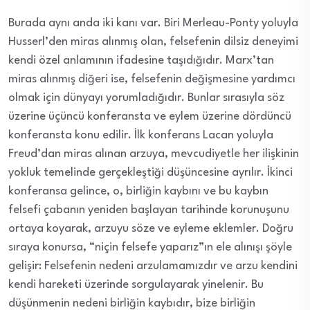
Burada aynı anda iki kanı var. Biri Merleau-Ponty yoluyla
Husserl’den miras alınmış olan, felsefenin dilsiz deneyimi
kendi özel anlamının ifadesine taşıdığıdır. Marx’tan
miras alınmış diğeri ise, felsefenin değişmesine yardımcı
olmak için dünyayı yorumladığıdır. Bunlar sırasıyla söz
üzerine üçüncü konferansta ve eylem üzerine dördüncü
konferansta konu edilir. İlk konferans Lacan yoluyla
Freud’dan miras alınan arzuya, mevcudiyetle her ilişkinin
yokluk temelinde gerçekleştiği düşüncesine ayrılır. İkinci
konferansa gelince, o, birliğin kaybını ve bu kaybın
felsefi çabanın yeniden başlayan tarihinde korunuşunu
ortaya koyarak, arzuyu söze ve eyleme eklemler. Doğru
sıraya konursa, “niçin felsefe yaparız”ın ele alınışı şöyle
gelişir: Felsefenin nedeni arzulamamızdır ve arzu kendini
kendi hareketi üzerinde sorgulayarak yinelenir. Bu
düşünmenin nedeni birliğin kaybıdır, bize birliğin