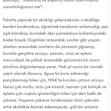
edilmişiz, “söylenmiş ve yapılmış olanın adını koyma
sorumluluğumuz var”.
Felsefe yapmak bir eksikliği gidermeksizin o eksikliğe
kendini bırakmaksa, öğretmek kendisinin anlamadığı şeyi
açık kılmaksa, buradaki ders paradoksun kullanılışındaki
kadar büyük: Disiplinler arasındaki sınırlar gibi yaşam
alanları arasındaki sınırların da yöntemli çiğnenişi,
burada gerçekte arzuyu, zamanı, sözü ve eylemi
mevcudiyet ile yokluk arasındaki görünmez bir sınırın
etrafına düğümlemeye yarar. Yedi yıl sonra bir sonraki
yapıt olacak
Discours
,
figure’
ün konu edineceği
parçalanmayı bilen için, 1964’te kurulan çatının arzuyu
henüz çok mutlu, sözü çok kösnül, zamanı çok birleşik ve
eylemi çok coşkulu gösterdiğini bilen için ders belki de
şahane. Yaşamın yakasını bırakmayan ölüm yakında
artık eksiklikte ikamet edemeyecek, gizli bir anlama