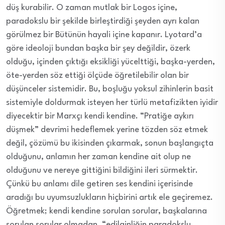
düş kurabilir. O zaman mutlak bir Logos içine,
paradokslu bir şekilde birleştirdiği şeyden ayrı kalan
görülmez bir Bütünün hayali içine kapanır. Lyotard’a
göre ideoloji bundan başka bir şey değildir, özerk
olduğu, içinden çıktığı eksikliği yücelttiği, başka-yerden,
öte-yerden söz ettiği ölçüde öğretilebilir olan bir
düşünceler sistemidir. Bu, boşluğu yoksul zihinlerin basit
sistemiyle doldurmak isteyen her türlü metafizikten iyidir
diyecektir bir Marxçı kendi kendine. “Pratiğe aykırı
düşmek” devrimi hedeflemek yerine tözden söz etmek
değil, çözümü bu ikisinden çıkarmak, sonun başlangıçta
olduğunu, anlamın her zaman kendine ait olup ne
olduğunu ve nereye gittiğini bildiğini ileri sürmektir.
Çünkü bu anlamı dile getiren ses kendini içerisinde
aradığı bu uyumsuzlukların hiçbirini artık ele geçiremez.
Öğretmek; kendi kendine sorulan sorular, başkalarına
sorulan sorular olmadan, “edilginliğin paradokslu