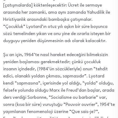
[çatışmalarda] köktenleşecektir: Ücret ile sermaye
arasında her zamanki, ama aynı zamanda Yahudilik ile
Hıristiyanlık arasındaki bambaşka çatışmalar.
“Çocukluk” Lyotard’ın otuz yılı aşkın bir süre boyunca
sözü temelinden yıkan ve onu yine de ısrarla isteyen bir
duyguyu yeniden düşünmesinin adı olarak kalacaktır.
Şu an için, 1964’te nasıl hareket edeceğini bilmeksizin
yeniden başlaması gerekmektedir; çünkü çocukluk
insanın içindedir, (1984’ün sözcükleriyle) onun “tehdit
edici, olanaklı yoldan çıkması, sapmasıdır”. Lyotard
kendi “sapmasına”, içerisinde yol aldığı, “yolda” olduğu,
felsefe yolunda olduğu Marx ile Freud’dan başlar, arada
ders verdiği Sorbonne, “Socialisme ou barbarie” var,
sonra (kısa bir süre) vuruştuğu “Pouvoir ouvrier”, 1954’te
yayımlanan fenomenoloji üzerine “Que sais-je?”,