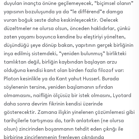
duyulan inançta önüne geçilemeyecek, “biçimsel olanın”
yapısının bozuluşunda ya da “le différend”e damga
vuran boğuk seste daha keskinleşecektir. Gelecek
düzeltmeler ne olursa olsun, önceden haklıdırlar, çünkü
zaten yaşamı boyunca kendine bu eleştiriyi yönelten,
düşündüğü şeye dönüp bakan, yapıtının gerçek birliğinin
inşa edilmiş sistemdeki, “yeniden bulunmuş” birlikteki
tamlıktan değil, birliğin kaybından başlayan arzu
olduğuna kendisi kanıt olan birden fazla filozof var:
Platon kesinlikle ya da Kant yahut Husserl. Burada
söylenenin tersine, yeniden başlamanın sıfırdan
olmamasını, naifliğin ölçüsüz bir istek olmasını, Lyotard
daha sonra devrim fikrinin kendisi üzerinde
gösterecektir. Zamana ilişkin yinelenen çözümlemesi gibi
tarihçilerle tartışması da, tarih anlatırken (ne olursa
olsun) zincirinden boşanmanın tehdit eden çıkrığı ile
birbirine zincirlenmenin frenleyen çıkrığında