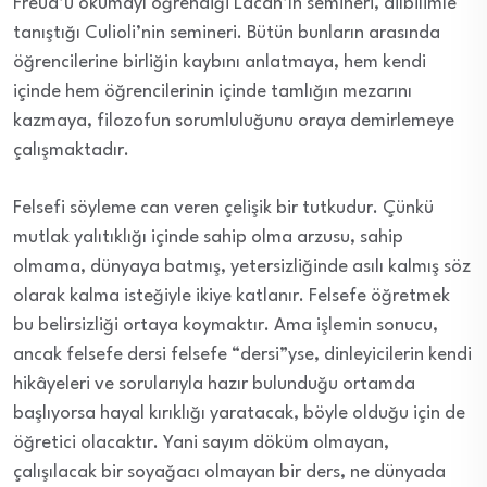
Freud’u okumayı öğrendiği Lacan’ın semineri, dilbilimle
tanıştığı Culioli’nin semineri. Bütün bunların arasında
öğrencilerine birliğin kaybını anlatmaya, hem kendi
içinde hem öğrencilerinin içinde tamlığın mezarını
kazmaya, filozofun sorumluluğunu oraya demirlemeye
çalışmaktadır.
Felsefi söyleme can veren çelişik bir tutkudur. Çünkü
mutlak yalıtıklığı içinde sahip olma arzusu, sahip
olmama, dünyaya batmış, yetersizliğinde asılı kalmış söz
olarak kalma isteğiyle ikiye katlanır. Felsefe öğretmek
bu belirsizliği ortaya koymaktır. Ama işlemin sonucu,
ancak felsefe dersi felsefe “dersi”yse, dinleyicilerin kendi
hikâyeleri ve sorularıyla hazır bulunduğu ortamda
başlıyorsa hayal kırıklığı yaratacak, böyle olduğu için de
öğretici olacaktır. Yani sayım döküm olmayan,
çalışılacak bir soyağacı olmayan bir ders, ne dünyada