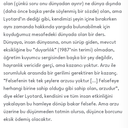
olan (çünkü soru onu dünyadan ayırır) ne dünya dışında
(daha önce başka yerde söylenmiş bir sözde) olan, ama
Lyotard’ın dediği gibi, kendimizi şeyin içine bırakırken
aynı zamanda hakkında yargıda bulunabilmek için
koyduğumuz mesafedeki dünyada olan bir ders.
Dünyaya, insan dünyasına, onun sürüp giden, mevcut
eksikliğine bu “duyarlılık” (1987’nin terimi) olmadan,
öğretim kuyumcu sergisinden başka bir şey değildir,
hayranlık vericidir gerçi, ama kazancı yoktur. Arzu ile
sorumluluk arasında bir gerilimi gerektiren bir kazanç.
“Felsefenin tek tek şeylere arzusu yoktur […] Felsefeye
herhangi birine sahip olduğu gibi sahip olan, arzudur”,
diye ekler Lyotard, kendisini ve tüm insan etkinliğini
yakalayan bu hamleye dönüp bakar felsefe. Ama arzu
üzerine bu düşünmeden tatmin olursa, düşünce borcunu
eksik ödemiş olacaktır.