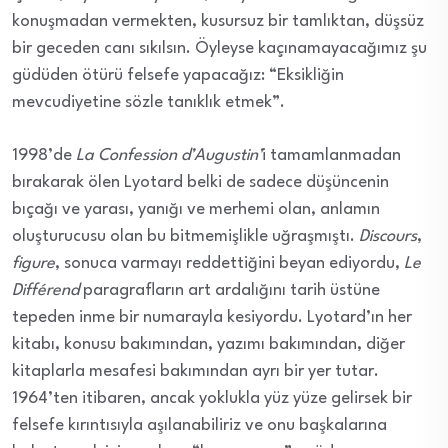
konuşmadan vermekten, kusursuz bir tamlıktan, düşsüz
bir geceden canı sıkılsın. Öyleyse kaçınamayacağımız şu
güdüden ötürü felsefe yapacağız: “Eksikliğin
mevcudiyetine sözle tanıklık etmek”.
1998’de
La Confession d’Augustin’
i tamamlanmadan
bırakarak ölen Lyotard belki de sadece düşüncenin
bıçağı ve yarası, yanığı ve merhemi olan, anlamın
oluşturucusu olan bu bitmemişlikle uğraşmıştı.
Discours
,
figure
, sonuca varmayı reddettiğini beyan ediyordu,
Le
Différend
paragrafların art ardalığını tarih üstüne
tepeden inme bir numarayla kesiyordu. Lyotard’ın her
kitabı, konusu bakımından, yazımı bakımından, diğer
kitaplarla mesafesi bakımından ayrı bir yer tutar.
1964’ten itibaren, ancak yoklukla yüz yüze gelirsek bir
felsefe kırıntısıyla aşılanabiliriz ve onu başkalarına