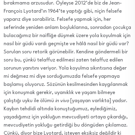
bırakmama arzusudur. Öyleyse 2012’de biz de Jean-
François Lyotard’ın 1964’te yaptığı gibi, niçin felsefe
yaparız diye sorabiliriz. Felsefe yapmak için, her
seferinde yeniden anlam boşluklarına, sonradan çocukça
bulacağımız bir naifliğe düşmek üzere yola koyulmak için
nasıl bir güdü vardı geçmişte ve hâlâ nasıl bir güdü var?
Sorulan soru retorik görünebilir. Kendine göndermeli bir
soru bu, çünkü telaffuz edilmesi zaten telaffuz edilen
sorunun yanıtını veriyor. Yola koyulma sıkıntısına değer
mi değmez mi diye sorduğumuzda felsefe yapmaya
başlamış oluyoruz. Sözünün kesilmesinden kaygılanmak
için konuşmak gerekir, uyanıklık ve yaşam bilmeye
çalıştığı uyku ile ölümü
in vivo
[yaşayan varlıkta] yadsır.
Kaybın tehdidi altında konuştuğumuz, eylediğimiz,
yaşadığımız için yokluğun mevcudiyeti ortaya çıkardığı,
mevcudiyetin yokluğu getirdiği bu döngüden çıkılamaz.
Çünkü, diyor bize Lyotard, isteyen eksiksiz değildir ki