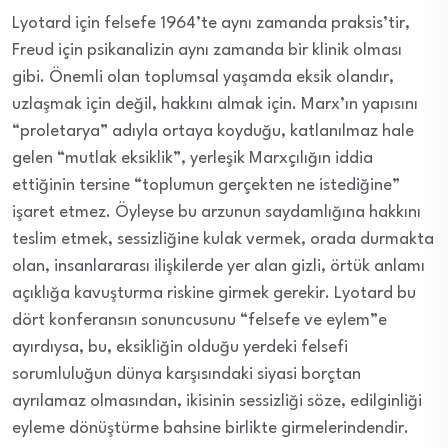
Lyotard için felsefe 1964’te aynı zamanda praksis’tir,
Freud için psikanalizin aynı zamanda bir klinik olması
gibi. Önemli olan toplumsal yaşamda eksik olandır,
uzlaşmak için değil, hakkını almak için. Marx’ın yapısını
“proletarya” adıyla ortaya koyduğu, katlanılmaz hale
gelen “mutlak eksiklik”, yerleşik Marxçılığın iddia
ettiğinin tersine “toplumun gerçekten ne istediğine”
işaret etmez. Öyleyse bu arzunun saydamlığına hakkını
teslim etmek, sessizliğine kulak vermek, orada durmakta
olan, insanlararası ilişkilerde yer alan gizli, örtük anlamı
açıklığa kavuşturma riskine girmek gerekir. Lyotard bu
dört konferansın sonuncusunu “felsefe ve eylem”e
ayırdıysa, bu, eksikliğin olduğu yerdeki felsefi
sorumluluğun dünya karşısındaki siyasi borçtan
ayrılamaz olmasından, ikisinin sessizliği söze, edilginliği
eyleme dönüştürme bahsine birlikte girmelerindendir.