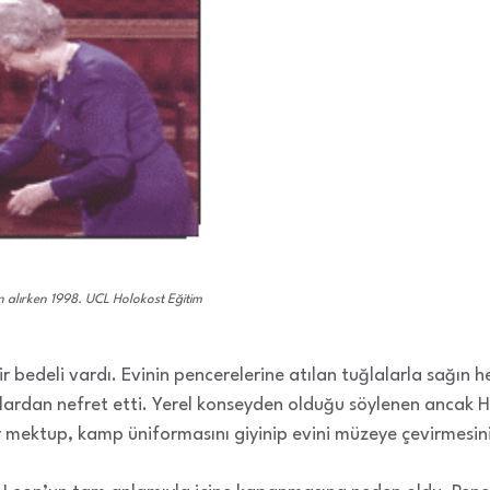
 alırken 1998. UCL Holokost Eğitim
r bedeli vardı. Evinin pencerelerine atılan tuğlalarla sağın h
ardan nefret etti. Yerel konseyden olduğu söylenen ancak Ho
r mektup, kamp üniformasını giyinip evini müzeye çevirmesini