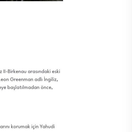
tz II-Birkenau arasındaki eski
Leon Greenman adlı İngiliz,
meye başlatılmadan önce,
larını korumak için Yahudi