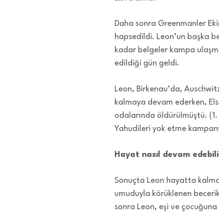
Daha sonra Greenmanler Eki
hapsedildi. Leon’un başka bel
kadar belgeler kampa ulaşmış
edildiği gün geldi.
Leon, Birkenau’da, Auschwi
kalmaya devam ederken, Else 
odalarında öldürülmüştü. (1. 
Yahudileri yok etme kampanya
Hayat nasıl devam edebili
Sonuçta Leon hayatta kalması
umuduyla körüklenen becerik
sonra Leon, eşi ve çocuğuna