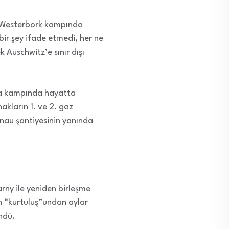
i Westerbork kampında
 bir şey ifade etmedi, her ne
Auschwitz’e sınır dışı
ma kampında hayatta
akların 1. ve 2. gaz
kenau şantiyesinin yanında
rny ile yeniden birleşme
n “kurtuluş”undan aylar
ndü.