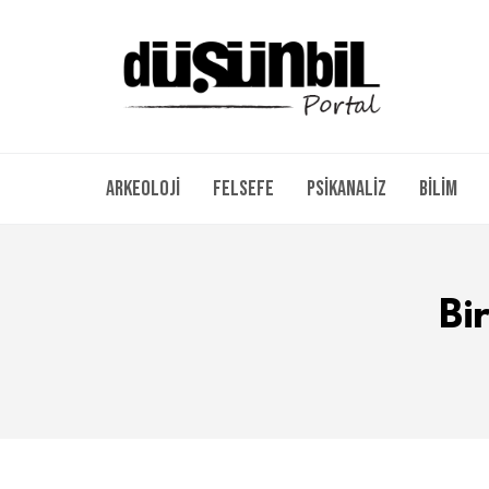
Arkeoloji
Felsefe
Psikanaliz
Bilim
Bi