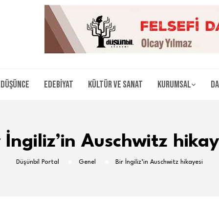
Düşünce
Edebiyat
Kültür ve Sanat
Kurumsal
Da
r İngiliz’in Auschwitz hikay
Düşünbil Portal
Genel
Bir İngiliz’in Auschwitz hikayesi