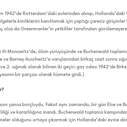
m 1942’de Rotterdam’daki evlerinden alınıp, Hollanda’dak
gelerle kimliklerini kanıtlamak için yaptığı çaresiz girişimler
 olsa da Greenmanler’in yetkililer tarafından görülemeyerek 
tz III-Monowitz’de, ölüm yürüyüşünde ve Buchenwald topla
ve Barney Auschwitz’e varışlarından birkaç saat sonra sığın
ve 2. sığınak olarak bilinen iki geçici gaz odası 1942’de Bir
sının bir parçası olarak hizmete girdi.)
r?
nı şansa borçluydu. Fakat aynı zamanda, bir gün Else ve Ba
liliği ve kararlılığına inandı. Buchenwald toplama kampında
 neler olduğunu ortaya çıkarmak için Hollanda’daki evine dö