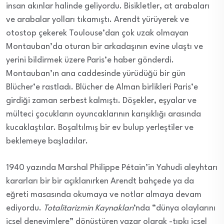
insan akınlar halinde geliyordu. Bisikletler, at arabaları
ve arabalar yolları tıkamıştı. Arendt yürüyerek ve
otostop çekerek Toulouse’dan çok uzak olmayan
Montauban’da oturan bir arkadaşının evine ulaştı ve
yerini bildirmek üzere Paris’e haber gönderdi.
Montauban’ın ana caddesinde yürüdüğü bir gün
Blücher’e rastladı. Blücher de Alman birlikleri Paris’e
girdiği zaman serbest kalmıştı. Döşekler, eşyalar ve
mülteci çocukların oyuncaklarının karışıklığı arasında
kucaklaştılar. Boşaltılmış bir ev bulup yerleştiler ve
beklemeye başladılar.
1940 yazında Marshal Philippe Pétain’in Yahudi aleyhtarı
kararları bir bir açıklanırken Arendt bahçede ya da
eğreti masasında okumaya ve notlar almaya devam
ediyordu.
Totalitarizmin Kaynakları
‘nda “dünya olaylarını
içsel deneyimlere” dönüştüren yazar olarak -tıpkı içsel