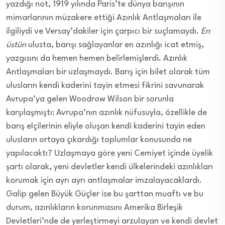
yazdığı not, 1919 yılında Paris’te dünya barışının
mimarlarının müzakere ettiği Azınlık Antlaşmaları ile
ilgiliydi ve Versay’dakiler için çarpıcı bir suçlamaydı.
En
üstün
ulusta, barışı sağlayanlar en azınlığı icat etmiş,
yazgısını da hemen hemen belirlemişlerdi. Azınlık
Antlaşmaları bir uzlaşmaydı. Barış için bilet olarak tüm
ulusların kendi kaderini tayin etmesi fikrini savunarak
Avrupa’ya gelen Woodrow Wilson bir sorunla
karşılaşmıştı: Avrupa’nın azınlık nüfusuyla, özellikle de
barış elçilerinin eliyle oluşan kendi kaderini tayin eden
ulusların ortaya çıkardığı toplumlar konusunda ne
yapılacaktı? Uzlaşmaya göre yeni Cemiyet içinde üyelik
şartı olarak, yeni devletler kendi ülkelerindeki azınlıkları
korumak için ayrı ayrı antlaşmalar imzalayacaklardı.
Galip gelen Büyük Güçler ise bu şarttan muaftı ve bu
durum, azınlıkların korunmasını Amerika Birleşik
Devletleri’nde de yerleştirmeyi arzulayan ve kendi devlet