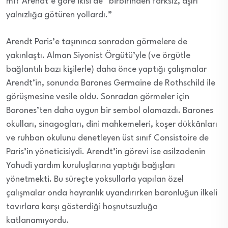
mi? Arendt’e göre ikisi de “birbirinden farksız, aşırı
yalnızlığa götüren yollardı.”
Arendt Paris’e taşınınca sonradan görmelere de
yakınlaştı. Alman Siyonist Örgütü’yle (ve örgütle
bağlantılı bazı kişilerle) daha önce yaptığı çalışmalar
Arendt’in, sonunda Barones Germaine de Rothschild ile
görüşmesine vesile oldu. Sonradan görmeler için
Barones’ten daha uygun bir sembol olamazdı. Barones
okulları, sinagogları, dini mahkemeleri, koşer dükkânları
ve ruhban okulunu denetleyen üst sınıf Consistoire de
Paris’in yöneticisiydi. Arendt’in görevi ise asilzadenin
Yahudi yardım kuruluşlarına yaptığı bağışları
yönetmekti. Bu süreçte yoksullarla yapılan özel
çalışmalar onda hayranlık uyandırırken baronluğun ilkeli
tavırlara karşı gösterdiği hoşnutsuzluğa
katlanamıyordu.