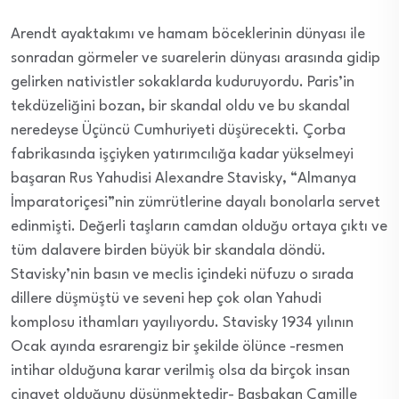
Arendt ayaktakımı ve hamam böceklerinin dünyası ile
sonradan görmeler ve suarelerin dünyası arasında gidip
gelirken nativistler sokaklarda kuduruyordu. Paris’in
tekdüzeliğini bozan, bir skandal oldu ve bu skandal
neredeyse Üçüncü Cumhuriyeti düşürecekti. Çorba
fabrikasında işçiyken yatırımcılığa kadar yükselmeyi
başaran Rus Yahudisi Alexandre Stavisky, “Almanya
İmparatoriçesi”nin zümrütlerine dayalı bonolarla servet
edinmişti. Değerli taşların camdan olduğu ortaya çıktı ve
tüm dalavere birden büyük bir skandala döndü.
Stavisky’nin basın ve meclis içindeki nüfuzu o sırada
dillere düşmüştü ve seveni hep çok olan Yahudi
komplosu ithamları yayılıyordu. Stavisky 1934 yılının
Ocak ayında esrarengiz bir şekilde ölünce -resmen
intihar olduğuna karar verilmiş olsa da birçok insan
cinayet olduğunu düşünmektedir- Başbakan Camille