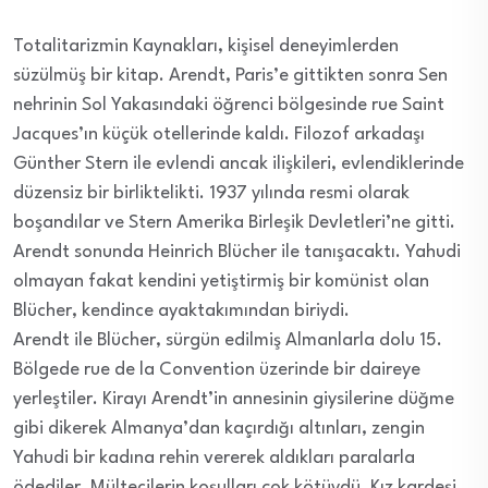
Totalitarizmin Kaynakları, kişisel deneyimlerden
süzülmüş bir kitap. Arendt, Paris’e gittikten sonra Sen
nehrinin Sol Yakasındaki öğrenci bölgesinde rue Saint
Jacques’ın küçük otellerinde kaldı. Filozof arkadaşı
Günther Stern ile evlendi ancak ilişkileri, evlendiklerinde
düzensiz bir birliktelikti. 1937 yılında resmi olarak
boşandılar ve Stern Amerika Birleşik Devletleri’ne gitti.
Arendt sonunda Heinrich Blücher ile tanışacaktı. Yahudi
olmayan fakat kendini yetiştirmiş bir komünist olan
Blücher, kendince ayaktakımından biriydi.
Arendt ile Blücher, sürgün edilmiş Almanlarla dolu 15.
Bölgede rue de la Convention üzerinde bir daireye
yerleştiler. Kirayı Arendt’in annesinin giysilerine düğme
gibi dikerek Almanya’dan kaçırdığı altınları, zengin
Yahudi bir kadına rehin vererek aldıkları paralarla
ödediler. Mültecilerin koşulları çok kötüydü. Kız kardeşi