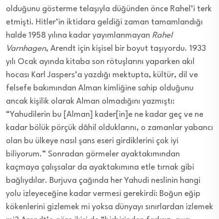
olduğunu gösterme telaşıyla düğünden önce Rahel’i terk
etmişti. Hitler’in iktidara geldiği zaman tamamlandığı
halde 1958 yılına kadar yayımlanmayan
Rahel
Varnhagen
, Arendt için kişisel bir boyut taşıyordu. 1933
yılı Ocak ayında kitaba son rötuşlarını yaparken akıl
hocası Karl Jaspers’a yazdığı mektupta, kültür, dil ve
felsefe bakımından Alman kimliğine sahip olduğunu
ancak kişilik olarak Alman olmadığını yazmıştı:
“Yahudilerin bu [Alman] kader[in]e ne kadar geç ve ne
kadar bölük pörçük dâhil olduklarını, o zamanlar yabancı
olan bu ülkeye nasıl şans eseri girdiklerini çok iyi
biliyorum.” Sonradan görmeler ayaktakımından
kaçmaya çalışsalar da ayaktakımına etle tırnak gibi
bağlıydılar. Burjuva çağında her Yahudi neslinin hangi
yolu izleyeceğine kadar vermesi gerekirdi: Boğun eğip
kökenlerini gizlemek mi yoksa dünyayı sınırlardan izlemek