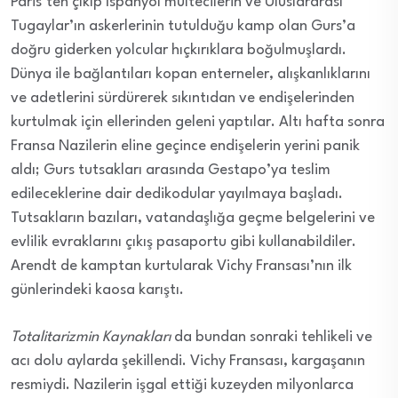
Paris’ten çıkıp İspanyol mültecilerin ve Uluslararası
Tugaylar’ın askerlerinin tutulduğu kamp olan Gurs’a
doğru giderken yolcular hıçkırıklara boğulmuşlardı.
Dünya ile bağlantıları kopan enterneler, alışkanlıklarını
ve adetlerini sürdürerek sıkıntıdan ve endişelerinden
kurtulmak için ellerinden geleni yaptılar. Altı hafta sonra
Fransa Nazilerin eline geçince endişelerin yerini panik
aldı; Gurs tutsakları arasında Gestapo’ya teslim
edileceklerine dair dedikodular yayılmaya başladı.
Tutsakların bazıları, vatandaşlığa geçme belgelerini ve
evlilik evraklarını çıkış pasaportu gibi kullanabildiler.
Arendt de kamptan kurtularak Vichy Fransası’nın ilk
günlerindeki kaosa karıştı.
Totalitarizmin Kaynakları
da bundan sonraki tehlikeli ve
acı dolu aylarda şekillendi. Vichy Fransası, kargaşanın
resmiydi. Nazilerin işgal ettiği kuzeyden milyonlarca