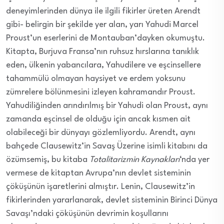
deneyimlerinden dünya ile ilgili fikirler üreten Arendt
gibi- belirgin bir şekilde yer alan, yarı Yahudi Marcel
Proust’un eserlerini de Montauban’dayken okumuştu.
Kitapta, Burjuva Fransa’nın ruhsuz hırslarına tanıklık
eden, ülkenin yabancılara, Yahudilere ve eşcinsellere
tahammülü olmayan haysiyet ve erdem yoksunu
zümrelere bölünmesini izleyen kahramandır Proust.
Yahudiliğinden arındırılmış bir Yahudi olan Proust, aynı
zamanda eşcinsel de olduğu için ancak kısmen ait
olabileceği bir dünyayı gözlemliyordu. Arendt, aynı
bahçede Clausewitz’in Savaş Üzerine isimli kitabını da
özümsemiş, bu kitaba
Totalitarizmin Kaynakları
‘nda yer
vermese de kitaptan Avrupa’nın devlet sisteminin
çöküşünün işaretlerini almıştır. Lenin, Clausewitz’in
fikirlerinden yararlanarak, devlet sisteminin Birinci Dünya
Savaşı’ndaki çöküşünün devrimin koşullarını