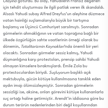
Olayına
götürdü. Bu olay, Yahudilerin Fransız değerleri
için tehdit oluşturması ile ilgili patlak veren ilk skandaldı.
Alsaslı Yahudi subay Alfred Dreyfus’un aleyhine düzmece
vatan hainliği suçlamalarıyla büyük bir tartışma
başlamış ve Üçüncü Cumhuriyet sarsılmıştı. Sonradan
görmelerin ahmaklığının ve vatan toprağına bağlı bir
ülkede özgürlüğün sahte vaatlerinin örneği olarak bu
dönemin,
Totalitarizmin Kaynakları
‘nda önemli bir yeri
olacaktı. Sonradan görmeler sessiz kalmış, Yahudi
düşmanlığına karşı protestoları, prensip sahibi Yahudi
olmayan kimselere bırakmışlardı. Émile Zola bu
protestoculardan biriydi.
Suçluyorum
başlıklı açık
mektubuyla, gücün kötüye kullanılmasına tanıklık eden
aydın imajı ölümsüzleşmiştir. Sonradan görmelerin
sessizliği ise, aksine, onları görevini kötüye kullananlarla
suç ortağı haline getirmiştir. Arendt’in iddiasına göre bu
durum terörün nedenlerinden biri değil koşullarından