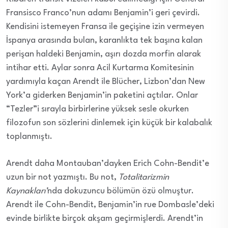
Fransisco Franco’nun adamı Benjamin’i geri çevirdi.
Kendisini istemeyen Fransa ile geçişine izin vermeyen
İspanya arasında bulan, karanlıkta tek başına kalan
perişan haldeki Benjamin, aşırı dozda morfin alarak
intihar etti. Aylar sonra Acil Kurtarma Komitesinin
yardımıyla kaçan Arendt ile Blücher, Lizbon’dan New
York’a giderken Benjamin’in paketini açtılar. Onlar
“Tezler”i sırayla birbirlerine yüksek sesle okurken
filozofun son sözlerini dinlemek için küçük bir kalabalık
toplanmıştı.
Arendt daha Montauban’dayken Erich Cohn-Bendit’e
uzun bir not yazmıştı. Bu not,
Totalitarizmin
Kaynakları’
nda dokuzuncu bölümün özü olmuştur.
Arendt ile Cohn-Bendit, Benjamin’in rue Dombasle’deki
evinde birlikte birçok akşam geçirmişlerdi. Arendt’in