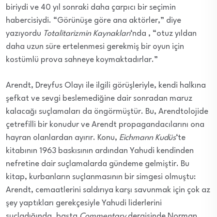
biriydi ve 40 yıl sonraki daha çarpıcı bir seçimin
habercisiydi. “Görünüşe göre ana aktörler,” diye
yazıyordu
Totalitarizmin Kaynakları
‘nda , “otuz yıldan
daha uzun süre ertelenmesi gerekmiş bir oyun için
kostümlü prova sahneye koymaktadırlar.”
Arendt, Dreyfus Olayı ile ilgili görüşleriyle, kendi halkına
şefkat ve sevgi beslemediğine dair sonradan maruz
kalacağı suçlamaları da öngörmüştür. Bu, Arendtolojide
çetrefilli bir konudur ve Arendt propagandacılarını ona
hayran olanlardan ayırır. Konu,
Eichmann Kudüs
‘te
kitabının 1963 baskısının ardından Yahudi kendinden
nefretine dair suçlamalarda gündeme gelmiştir. Bu
kitap, kurbanların suçlanmasının bir simgesi olmuştu:
Arendt, cemaatlerini saldırıya karşı savunmak için çok az
şey yaptıkları gerekçesiyle Yahudi liderlerini
suçladığında, başta
Commentary
dergisinde Norman