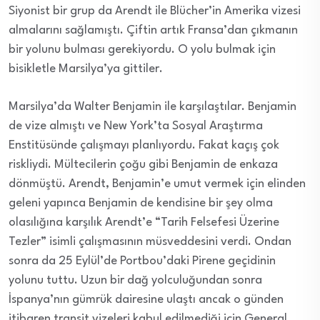
Siyonist bir grup da Arendt ile Blücher’in Amerika vizesi
almalarını sağlamıştı. Çiftin artık Fransa’dan çıkmanın
bir yolunu bulması gerekiyordu. O yolu bulmak için
bisikletle Marsilya’ya gittiler.
Marsilya’da Walter Benjamin ile karşılaştılar. Benjamin
de vize almıştı ve New York’ta Sosyal Araştırma
Enstitüsünde çalışmayı planlıyordu. Fakat kaçış çok
riskliydi. Mültecilerin çoğu gibi Benjamin de enkaza
dönmüştü. Arendt, Benjamin’e umut vermek için elinden
geleni yapınca Benjamin de kendisine bir şey olma
olasılığına karşılık Arendt’e “Tarih Felsefesi Üzerine
Tezler” isimli çalışmasının müsveddesini verdi. Ondan
sonra da 25 Eylül’de Portbou’daki Pirene geçidinin
yolunu tuttu. Uzun bir dağ yolculuğundan sonra
İspanya’nın gümrük dairesine ulaştı ancak o günden
itibaren transit vizeleri kabul edilmediği için General