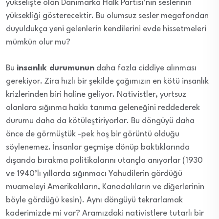
yükselişte olan Danimarka Halk Partisi’nin seslerinin
yüksekliği gösterecektir. Bu olumsuz sesler megafondan
duyuldukça yeni gelenlerin kendilerini evde hissetmeleri
mümkün olur mu?
Bu
insanlık durumunun
daha fazla ciddiye alınması
gerekiyor. Zira hızlı bir şekilde çağımızın en kötü insanlık
krizlerinden biri haline geliyor. Nativistler, yurtsuz
olanlara sığınma hakkı tanıma geleneğini reddederek
durumu daha da kötüleştiriyorlar. Bu döngüyü daha
önce de görmüştük -pek hoş bir görüntü olduğu
söylenemez. İnsanlar geçmişe dönüp baktıklarında
dışarıda bırakma politikalarını utançla anıyorlar (1930
ve 1940’lı yıllarda sığınmacı Yahudilerin gördüğü
muameleyi Amerikalıların, Kanadalıların ve diğerlerinin
böyle gördüğü kesin). Aynı döngüyü tekrarlamak
kaderimizde mi var? Aramızdaki nativistlere tutarlı bir