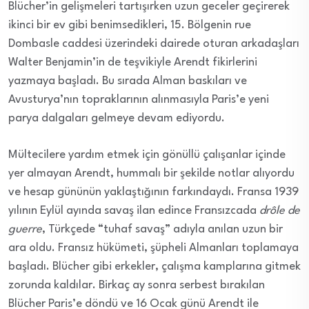
Blücher’in gelişmeleri tartışırken uzun geceler geçirerek
ikinci bir ev gibi benimsedikleri, 15. Bölgenin rue
Dombasle caddesi üzerindeki dairede oturan arkadaşları
Walter Benjamin’in de teşvikiyle Arendt fikirlerini
yazmaya başladı. Bu sırada Alman baskıları ve
Avusturya’nın topraklarının alınmasıyla Paris’e yeni
parya dalgaları gelmeye devam ediyordu.
Mültecilere yardım etmek için gönüllü çalışanlar içinde
yer almayan Arendt, hummalı bir şekilde notlar alıyordu
ve hesap gününün yaklaştığının farkındaydı. Fransa 1939
yılının Eylül ayında savaş ilan edince Fransızcada
drôle de
guerre
, Türkçede “tuhaf savaş” adıyla anılan uzun bir
ara oldu. Fransız hükümeti, şüpheli Almanları toplamaya
başladı. Blücher gibi erkekler, çalışma kamplarına gitmek
zorunda kaldılar. Birkaç ay sonra serbest bırakılan
Blücher Paris’e döndü ve 16 Ocak günü Arendt ile