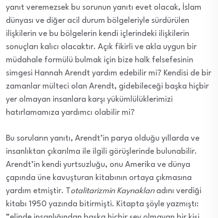
yanıt veremezsek bu sorunun yanıtı evet olacak, İslam
dünyası ve diğer acil durum bölgeleriyle sürdürülen
ilişkilerin ve bu bölgelerin kendi içlerindeki ilişkilerin
sonuçları kalıcı olacaktır. Açık fikirli ve akla uygun bir
müdahale formülü bulmak için bize halk felsefesinin
simgesi Hannah Arendt yardım edebilir mi? Kendisi de bir
zamanlar mülteci olan Arendt, gidebileceği başka hiçbir
yer olmayan insanlara karşı yükümlülüklerimizi
hatırlamamıza yardımcı olabilir mi?
Bu soruların yanıtı, Arendt’in parya olduğu yıllarda ve
insanlıktan çıkarılma ile ilgili görüşlerinde bulunabilir.
Arendt’in kendi yurtsuzluğu, onu Amerika ve dünya
çapında üne kavuşturan kitabının ortaya çıkmasına
yardım etmiştir. T
otalitarizmin Kaynakları
adını verdiği
kitabı 1950 yazında bitirmişti. Kitapta şöyle yazmıştı:
“elinde insanlığından başka hiçbir şey olmayan bir kişi,