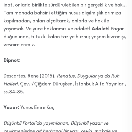
inat, onlarla birlikte sürdürülebilen bir gerçeklik ve hak…
Tam manada bahsini ettiğim husus alışılmışlıklarımıza
kapılmadan, onları alçaltarak, onlarla ve hak ile
yaşamak. Ve yüce haklarımız ve adalet!
Adalet
! Pagan
düğününde, tutuklu kalan taziye hüznü; yaşam kıvranışı,
vesairelerimiz.
Dipnot:
Descartes, Rene (2015).
Renatus, Duygular ya da Ruh
Halleri
, Çev.:/Çiğdem Dürüşken, İstanbul: Alfa Yayınları,
ss.84-85.
Yazar:
Yunus Emre Koç
Düşünbil Portal’da yayımlanan, Düşünbil yazar ve
çevirmenlerine ait herhangi bir yazı, çeviri, makale ve