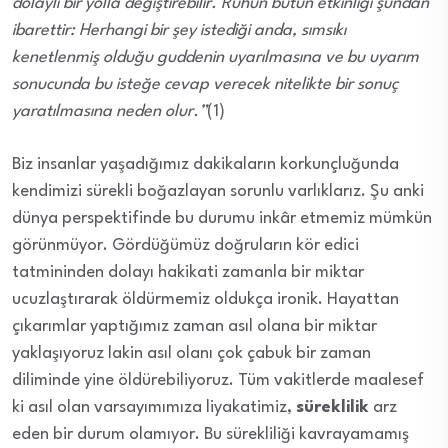
dolaylı bir yolla değiştirebilir. Ruhun bütün etkinliği şundan
ibarettir: Herhangi bir şey istediği anda, sımsıkı
kenetlenmiş olduğu guddenin uyarılmasına ve bu uyarım
sonucunda bu isteğe cevap verecek nitelikte bir sonuç
yaratılmasına neden olur.”
(1)
Biz insanlar yaşadığımız dakikaların korkunçluğunda
kendimizi sürekli boğazlayan sorunlu varlıklarız. Şu anki
dünya perspektifinde bu durumu inkâr etmemiz mümkün
görünmüyor. Gördüğümüz doğruların kör edici
tatmininden dolayı hakikati zamanla bir miktar
ucuzlaştırarak öldürmemiz oldukça ironik. Hayattan
çıkarımlar yaptığımız zaman asıl olana bir miktar
yaklaşıyoruz lakin asıl olanı çok çabuk bir zaman
diliminde yine öldürebiliyoruz. Tüm vakitlerde maalesef
ki asıl olan varsayımımıza liyakatimiz,
süreklilik
arz
eden bir durum olamıyor. Bu sürekliliği kavrayamamış