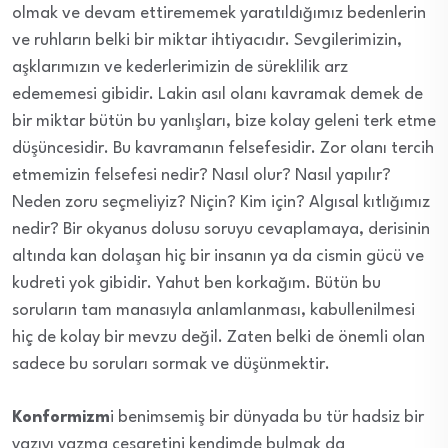
olmak ve devam ettirememek yaratıldığımız bedenlerin
ve ruhların belki bir miktar ihtiyacıdır. Sevgilerimizin,
aşklarımızın ve kederlerimizin de süreklilik arz
edememesi gibidir. Lakin asıl olanı kavramak demek de
bir miktar bütün bu yanlışları, bize kolay geleni terk etme
düşüncesidir. Bu kavramanın felsefesidir. Zor olanı tercih
etmemizin felsefesi nedir? Nasıl olur? Nasıl yapılır?
Neden zoru seçmeliyiz? Niçin? Kim için? Algısal kıtlığımız
nedir? Bir okyanus dolusu soruyu cevaplamaya, derisinin
altında kan dolaşan hiç bir insanın ya da cismin gücü ve
kudreti yok gibidir. Yahut ben korkağım. Bütün bu
soruların tam manasıyla anlamlanması, kabullenilmesi
hiç de kolay bir mevzu değil. Zaten belki de önemli olan
sadece bu soruları sormak ve düşünmektir.
Konformizm
i benimsemiş bir dünyada bu tür hadsiz bir
yazıyı yazma cesaretini kendimde bulmak da