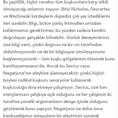
Bu çeşitlilik, hiçbir cevabın tüm kuşkuculara karşı etkili
olmayacağı anlamını taşıyor. Birisi Nicholas, Descartes
ve Wachowski kardeşlerin düpedüz çok şey istediklerini
ileri sürebilir: Bilgi, bütün yanlış ihtimalleri ortadan
kaldırmamızı gerektirmez; bu yüzden sadece kendini
doğrulayan gerçekler bilinebilir. Günlük deneyimleriniz
size bilgi verir, çünkü doğrusu ne bir cin tarafından
aldatılmışsınızdır ne de bir bilgisayar simülasyonuna
bağlanmışsınızdır – tüm kuşku gölgelerinin ötesinde bunu
kanıtlayamasanız da. Ancak bu Sextus veya
Nagarjuna’nın aleyhine işlemeyecektir; çünkü hiçbiri
böylesi radikal kuşkucu senaryolar kullanarak
kuşkuculuğa ikna etmeye çalışmıyor. Sextus, size tüm
inançlarınızın çelişkiye açık olduğunu ve her çelişkinin iki
tarafına yönelik argümanların denge içinde olduğunu
göstererek bunu yapıyor; Nagarjuna ise daha önce
kanıksadığımız anlayışların bir eleştirisini sunarak