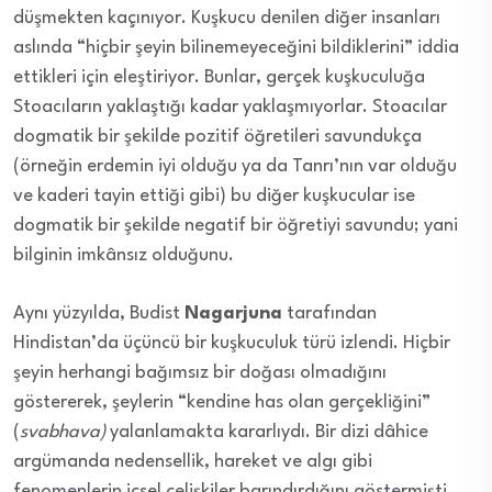
düşmekten kaçınıyor. Kuşkucu denilen diğer insanları
aslında “hiçbir şeyin bilinemeyeceğini bildiklerini” iddia
ettikleri için eleştiriyor. Bunlar, gerçek kuşkuculuğa
Stoacıların yaklaştığı kadar yaklaşmıyorlar. Stoacılar
dogmatik bir şekilde pozitif öğretileri savundukça
(örneğin erdemin iyi olduğu ya da Tanrı’nın var olduğu
ve kaderi tayin ettiği gibi) bu diğer kuşkucular ise
dogmatik bir şekilde negatif bir öğretiyi savundu; yani
bilginin imkânsız olduğunu.
Aynı yüzyılda, Budist
Nagarjuna
tarafından
Hindistan’da üçüncü bir kuşkuculuk türü izlendi. Hiçbir
şeyin herhangi bağımsız bir doğası olmadığını
göstererek, şeylerin “kendine has olan gerçekliğini”
(
svabhava)
yalanlamakta kararlıydı. Bir dizi dâhice
argümanda nedensellik, hareket ve algı gibi
fenomenlerin içsel çelişkiler barındırdığını göstermişti.