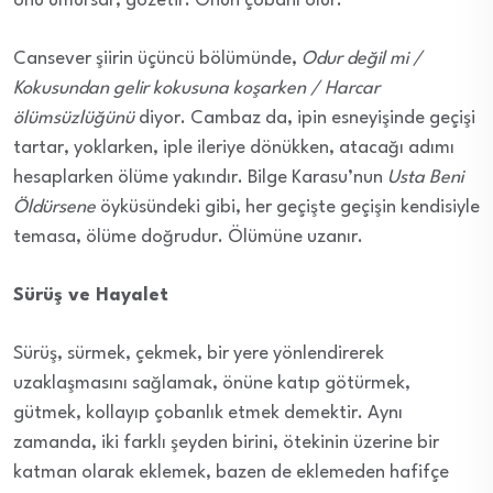
onu umursar, gözetir. Onun çobanı olur.
Cansever şiirin üçüncü bölümünde,
Odur değil mi /
Kokusundan gelir kokusuna koşarken / Harcar
ölümsüzlüğünü
diyor. Cambaz da, ipin esneyişinde geçişi
tartar, yoklarken, iple ileriye dönükken, atacağı adımı
hesaplarken ölüme yakındır. Bilge Karasu’nun
Usta Beni
Öldürsene
öyküsündeki gibi, her geçişte geçişin kendisiyle
temasa, ölüme doğrudur. Ölümüne uzanır.
Sürüş ve Hayalet
Sürüş, sürmek, çekmek, bir yere yönlendirerek
uzaklaşmasını sağlamak, önüne katıp götürmek,
gütmek, kollayıp çobanlık etmek demektir. Aynı
zamanda, iki farklı şeyden birini, ötekinin üzerine bir
katman olarak eklemek, bazen de eklemeden hafifçe