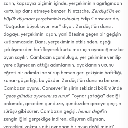
zarın, kapsayıcı biçimin içinde, yerçekiminin ağırlığından
kurtulup dans etmeye benzer. Nietzsche,
Zerdüşt’ün en
büyük düşmanı yerçekiminin ruhudur
; Edip Cansever de,
“Doğadan büyük oyun var” diyor. Zerdüşt’ün dansı,
doğayı, yerçekimini aşan, yani ötesine geçen bir geçişin
kutlanmasıdır. Dans, yerçekiminin etkisinden, aşağı
çekilişimizden hafifleyerek kurtulmak için oynadığımız bir
oyun sayılır. Cambazın uçumluluğu, yer çekimine yenilip
yere düşmeden attığı adımlarının, ayaklarının ucunu
eğreti bir adımla ipe sürüp hemen geri çekişinin hafifliği,
konar-göçerliği, bu yüzden Zerdüşt’ün dansına benzer.
Cambazın oyunu, Cansever’in şiirin sekizinci bölümünde
“
gece gündüz oyununu savurur
” “oynar şafağa” dediği
anlamda, geceden gündüze, gündüzden geceye geçişin
sürüşü gibi sürer. Cambazın geçişi,
henüz değil
’in
zenginliğini gerçekliğe indiren, düşüren düşman,
yerçekimi yokmuş gibi oynanan bir oyun değil midir?