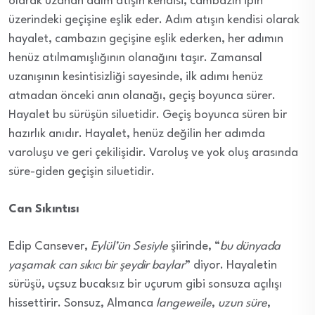
olarak uzanan adım atışın kendisi, cambazın ipin
üzerindeki geçişine eşlik eder. Adım atışın kendisi olarak
hayalet, cambazın geçişine eşlik ederken, her adımın
henüz atılmamışlığının olanağını taşır. Zamansal
uzanışının kesintisizliği sayesinde, ilk adımı henüz
atmadan önceki anın olanağı, geçiş boyunca sürer.
Hayalet bu sürüşün siluetidir. Geçiş boyunca süren bir
hazırlık anıdır. Hayalet, henüz değilin her adımda
varoluşu ve geri çekilişidir. Varoluş ve yok oluş arasında
süre-giden geçişin siluetidir.
Can Sıkıntısı
Edip Cansever,
Eylül’ün Sesiyle
şiirinde, “
bu dünyada
yaşamak can sıkıcı bir şeydir baylar
” diyor. Hayaletin
sürüşü, uçsuz bucaksız bir uçurum gibi sonsuza açılışı
hissettirir. Sonsuz, Almanca
langeweile
,
uzun süre
,