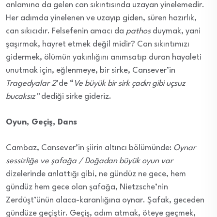
anlamına da gelen can sıkıntısında uzayan yinelemedir.
Her adımda yinelenen ve uzayıp giden, süren hazırlık,
can sıkıcıdır. Felsefenin amacı da
pathos
duymak, yani
şaşırmak, hayret etmek değil midir? Can sıkıntımızı
gidermek, ölümün yakınlığını anımsatıp duran hayaleti
unutmak için, eğlenmeye, bir sirke, Cansever’in
Tragedyalar 2
’de “
Ve büyük bir sirk çadırı gibi uçsuz
bucaksız”
dediği sirke gideriz.
Oyun, Geçiş, Dans
Cambaz, Cansever’in şiirin altıncı bölümünde:
Oynar
sessizliğe ve şafağa / Doğadan büyük oyun var
dizelerinde anlattığı gibi, ne gündüz ne gece, hem
gündüz hem gece olan şafağa, Nietzsche’nin
Zerdüşt’ünün alaca-karanlığına oynar. Şafak, geceden
gündüze geçiştir. Geçiş, adım atmak, öteye geçmek,