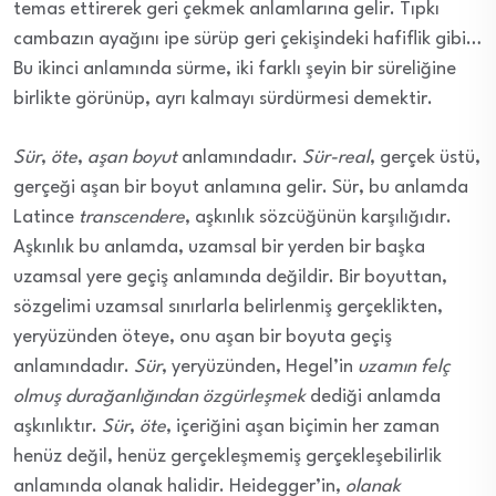
temas ettirerek geri çekmek anlamlarına gelir. Tıpkı
cambazın ayağını ipe sürüp geri çekişindeki hafiflik gibi…
Bu ikinci anlamında sürme, iki farklı şeyin bir süreliğine
birlikte görünüp, ayrı kalmayı sürdürmesi demektir.
Sür
,
öte
,
aşan boyut
anlamındadır.
Sür-real
, gerçek üstü,
gerçeği aşan bir boyut anlamına gelir. Sür, bu anlamda
Latince
transcendere
, aşkınlık sözcüğünün karşılığıdır.
Aşkınlık bu anlamda, uzamsal bir yerden bir başka
uzamsal yere geçiş anlamında değildir. Bir boyuttan,
sözgelimi uzamsal sınırlarla belirlenmiş gerçeklikten,
yeryüzünden öteye, onu aşan bir boyuta geçiş
anlamındadır.
Sür
, yeryüzünden, Hegel’in
uzamın felç
olmuş durağanlığından özgürleşmek
dediği anlamda
aşkınlıktır.
Sür
,
öte
, içeriğini aşan biçimin her zaman
henüz değil, henüz gerçekleşmemiş gerçekleşebilirlik
anlamında olanak halidir. Heidegger’in,
olanak