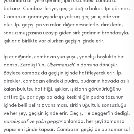
yukarılara bir yere gerilmiş ipin üstündeki cambaza
bakarız. Cambaz ileriye, geçişe doğru bakar. İpi görmez.
Cambazın görmeyişinde ip yoktur; geçişin içinde var
olur. İp, geçiş için va rolan diğer nesnelerle, direklerle,
sonsuzmuşçasına uzayıp giden sirk çadırının brandasıyla,
ışıklarla birlikte var olurken geçişin içinde erir.
İp eridiğinde, cambazın yürüyüşü, yönelişi boşlukta bir
dansa, Zerdüşt’ün,
Übermensch
’in dansına dönüşür.
Böylece cambaz da geçişin içinde hafifleyerek erir. İp,
direkler, cambazın elindeki pudra, pudranın havada asılı
kalan bulutsu hafifliği, ışıklar, ışıkların görünürlüğünü
arttırdığı, parlayıp balkıdığı keskinliğin pudra tozunun
içinde belli belirsiz yansıması, sirkin uğultulu sonsuzluğu
ve her şey, geçişin içinde erir. Geçiş, Heidegger’in dediği,
varoluş saf ve yalın geçiştir
anlamda, her şeyi zamansal
yapısının içinde kapsar. Cambazın geçişi de bu zamansal