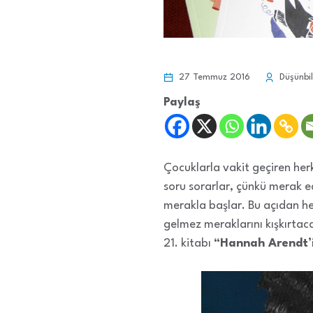
27 Temmuz 2016
Düşünbil
Paylaş
Çocuklarla vakit geçiren herk
soru sorarlar, çünkü merak ed
merakla başlar. Bu açıdan her
gelmez meraklarını kışkırtac
21. kitabı
“Hannah Arendt’i