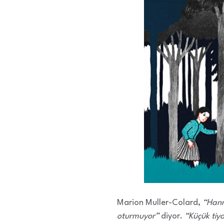
Marion Muller-Colard,
“Hann
oturmuyor”
diyor.
“Küçük tiy