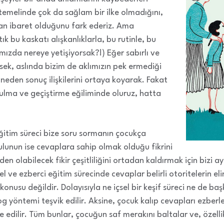
 temelinde çok da sağlam bir ilke olmadığını,
dan ibaret olduğunu fark ederiz. Ama
tık bu kaskatı alışkanlıklarla, bu rutinle, bu
mızda nereye yetişiyorsak?!) Eğer sabırlı ve
ysek, aslında bizim de aklımızın pek ermediği
neden sonuç ilişkilerini ortaya koyarak. Fakat
ma ve geçiştirme eğiliminde oluruz, hatta
ğitim süreci bize soru sormanın çocukça
ulunun ise cevaplara sahip olmak olduğu fikrini
 olabilecek fikir çeşitliliğini ortadan kaldırmak için bizi a
el ve ezberci eğitim sürecinde cevaplar belirli otoritelerin el
onusu değildir. Dolayısıyla ne içsel bir keşif süreci ne de başk
yöntemi teşvik edilir. Aksine, çocuk kalıp cevapları ezberler
ve edilir. Tüm bunlar, çocuğun saf merakını baltalar ve, özel