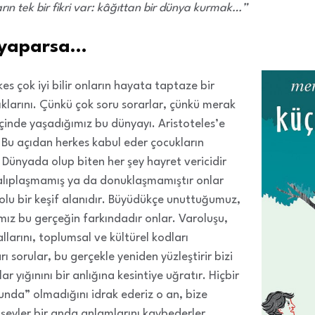
n tek bir fikri var: kâğıttan bir dünya kurmak…”
e yaparsa…
es çok iyi bilir onların hayata taptaze bir
ıklarını. Çünkü çok soru sorarlar, çünkü merak
içinde yaşadığımız bu dünyayı. Aristoteles’e
 Bu açıdan herkes kabul eder çocukların
 Dünyada olup biten her şey hayret vericidir
 kalıplaşmamış ya da donuklaşmamıştır onlar
dolu bir keşif alanıdır. Büyüdükçe unuttuğumuz,
ız bu gerçeğin farkındadır onlar. Varoluşu,
allarını, toplumsal ve kültürel kodları
ı sorular, bu gerçekle yeniden yüzleştirir bizi
ar yığınını bir anlığına kesintiye uğratır. Hiçbir
unda” olmadığını idrak ederiz o an, bize
n şeyler bir anda anlamlarını kaybederler.