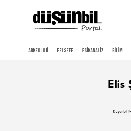
Arkeoloji
Felsefe
Psikanaliz
Bilim
Elis
Düşünbil P