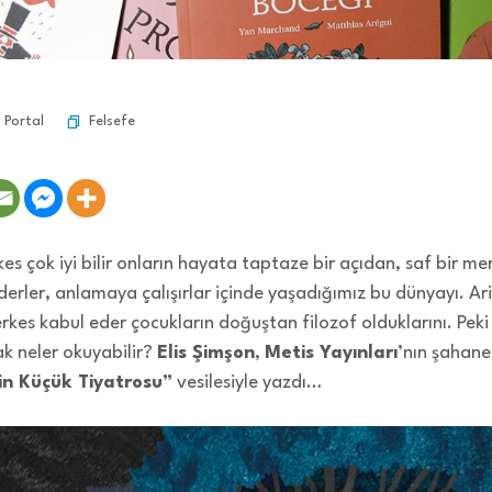
Felsefe
 Portal
es çok iyi bilir onların hayata taptaze bir açıdan, saf bir me
erler, anlamaya çalışırlar içinde yaşadığımız bu dünyayı. Ari
kes kabul eder çocukların doğuştan filozof olduklarını. Peki 
ak neler okuyabilir?
Elis Şimşon
,
Metis Yayınları
’nın şahan
n Küçük Tiyatrosu”
vesilesiyle yazdı…