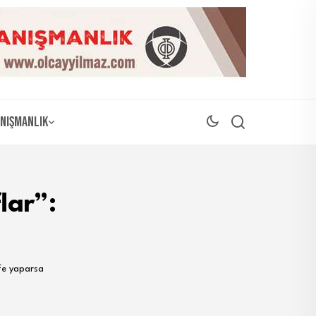
nışmanlık
lar”:
efe yaparsa