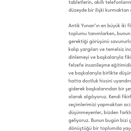
tabletlerin, akıllı telefonlar
düzeyde bir ilişki kurmaktan a
Antik Yunan’ın en büyük iki f
toplumu tanımlarken, bunun e
gerektiği görüşünü savunurlar
kalıp yargıları ve temelsiz i
dinlemeyi ve başkalarıyla fik
felsefe insanileşme eğitimidir
ve başkalarıyla birlikte düşünm
hatta dostluk hissini uyandır
giderek başkalarından bir şeyl
olarak algılıyoruz. Kendi fik
seçimlerimizi yapmaktan aciz
düşünmeyenler, bizden farklı
geliyoruz. Bunun bugün bizi 
dönüştüğü bir toplumda yaşar h