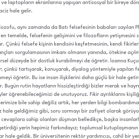
ın ve laptopların ekranlarına yapışan antisosyal bir bireye dönü
ciz hale gelir.
ilozofu, aynı zamanda da Batı felsefesinin babaları sayılan P
n temelde, felsefenin gelişimini ve filozofların yetişmesini
. Çünkü felsefe kişinin kendisini keşfetmesinin, kendi fikirler
nançları sorgulamasının imkanı olmanın yanında, ötekine açılma
irsel düzeyde bir dostluk kurabilmeyi de öğretir. İoanna Kuç
; çünkü tartışarak, konuşarak, diyalog yöntemiyle yapılan fels
eyi öğretir. Bu ise insan ilişkilerini daha güçlü bir hale getird
ır. Bugün rutin hayatların hissizleştirdiği bizler merak ve ha
er öğrenebileceğimizi de unutuyoruz. Fikir ayrılıklarını kişiliğ
irlerimize bile sahip değiliz artık, her yerden bilgi bombardı
 hale geldiğimiz gibi, soru sormayı bir zafiyet olarak görüyo
 cevaplara sahip olanları düşman belledikçe, başka insanlarl
getirdiği yerin hepimiz farkındayız; toplumsal kutuplaşmanın
ale geldik. Bir üniversitenin rektör yardımcısı, cahil bir yeni