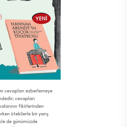
ynı cevapları ezberlemeye
indedir; cevapları
alarının fikirlerinden
ken ötekilerle bir yarış
likle de günümüzde