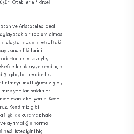
şür. Ötekilerle fikirsel
laton ve Aristoteles ideal
 sağlayacak bir toplum olması
ini oluşturmasının, etraftaki
yı, onun fikirlerini
uradi Hoca’nın sözüyle,
efi etkinlik kişiye kendi için
iği gibi, bir beraberlik,
yret etmeyi unuttuğumuz gibi,
imize yapılan saldırılar
manına maruz kalıyoruz. Kendi
ruz. Kendimiz gibi
a ilişki de kuramaz hale
 ve ayrımcılığın norma
 nesil istediğini hiç