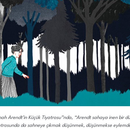
ah Arendt’in Küçük Tiyatrosu”nda, “Arendt sahaya inen bir dü
atrosunda da sahneye çıkmak düşünmek, düşünmekse eylem