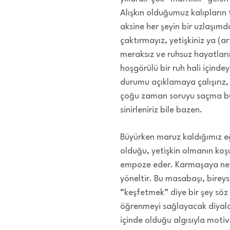
Alışkın olduğumuz kalıpların
aksine her şeyin bir uzlaşım
çaktırmayız, yetişkiniz ya (ar
meraksız ve ruhsuz hayatları
hoşgörülü bir ruh hali içinde
durumu açıklamaya çalışırız, 
çoğu zaman soruyu saçma bul
sinirleniriz bile bazen.
Büyürken maruz kaldığımız e
olduğu, yetişkin olmanın koş
empoze eder. Karmaşaya neden
yöneltir. Bu masabaşı, bireys
“keşfetmek” diye bir şey söz k
öğrenmeyi sağlayacak diyalog 
içinde olduğu algısıyla moti