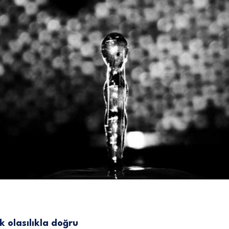
k olasılıkla doğru