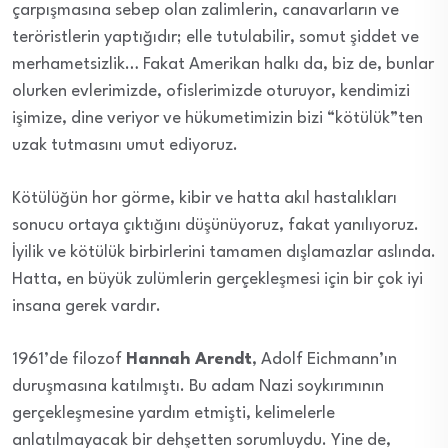
çarpışmasına sebep olan zalimlerin, canavarların ve
teröristlerin yaptığıdır; elle tutulabilir, somut şiddet ve
merhametsizlik… Fakat Amerikan halkı da, biz de, bunlar
olurken evlerimizde, ofislerimizde oturuyor, kendimizi
işimize, dine veriyor ve hükumetimizin bizi “kötülük”ten
uzak tutmasını umut ediyoruz.
Kötülüğün hor görme, kibir ve hatta akıl hastalıkları
sonucu ortaya çıktığını düşünüyoruz, fakat yanılıyoruz.
İyilik ve kötülük birbirlerini tamamen dışlamazlar aslında.
Hatta, en büyük zulümlerin gerçekleşmesi için bir çok iyi
insana gerek vardır.
1961’de filozof
Hannah Arendt
, Adolf Eichmann’ın
duruşmasına katılmıştı. Bu adam Nazi soykırımının
gerçekleşmesine yardım etmişti, kelimelerle
anlatılmayacak bir dehşetten sorumluydu. Yine de,