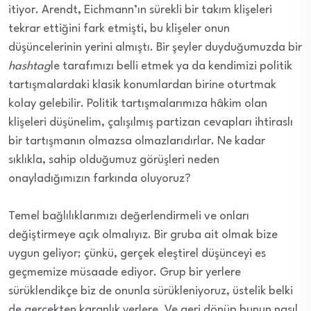
itiyor. Arendt, Eichmann’ın sürekli bir takım klişeleri
tekrar ettiğini fark etmişti, bu klişeler onun
düşüncelerinin yerini almıştı. Bir şeyler duyduğumuzda bir
hashtag
le tarafımızı belli etmek ya da kendimizi politik
tartışmalardaki klasik konumlardan birine oturtmak
kolay gelebilir. Politik tartışmalarımıza hâkim olan
klişeleri düşünelim, çalışılmış partizan cevapları ihtiraslı
bir tartışmanın olmazsa olmazlarıdırlar. Ne kadar
sıklıkla, sahip olduğumuz görüşleri neden
onayladığımızın farkında oluyoruz?
Temel bağlılıklarımızı değerlendirmeli ve onları
değiştirmeye açık olmalıyız. Bir gruba ait olmak bize
uygun geliyor; çünkü, gerçek eleştirel düşünceyi es
geçmemize müsaade ediyor. Grup bir yerlere
sürüklendikçe biz de onunla sürükleniyoruz, üstelik belki
de gerçekten karanlık yerlere. Ve geri dönüp bunun nasıl