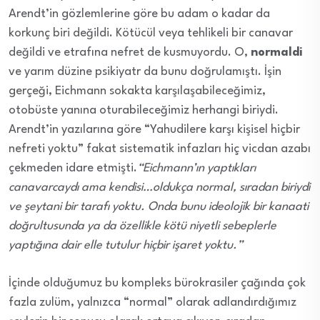
Arendt’in gözlemlerine göre bu adam o kadar da
korkunç biri değildi. Kötücül veya tehlikeli bir canavar
değildi ve etrafına nefret de kusmuyordu. O,
normaldi
ve yarım düzine psikiyatr da bunu doğrulamıştı. İşin
gerçeği, Eichmann sokakta karşılaşabileceğimiz,
otobüste yanına oturabileceğimiz herhangi biriydi.
Arendt’in yazılarına göre “Yahudilere karşı kişisel hiçbir
nefreti yoktu” fakat sistematik infazları hiç vicdan azabı
çekmeden idare etmişti.
“Eichmann’ın yaptıkları
canavarcaydı ama kendisi…oldukça normal, sıradan biriydi
ve şeytani bir tarafı yoktu. Onda bunu ideolojik bir kanaati
doğrultusunda ya da özellikle kötü niyetli sebeplerle
yaptığına dair elle tutulur hiçbir işaret yoktu.”
İçinde olduğumuz bu kompleks bürokrasiler çağında çok
fazla zulüm, yalnızca “normal” olarak adlandırdığımız