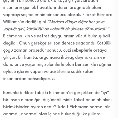
şeylerin bir sonucu olarak ortaya çıkıyor, sıradan
insanların günlük hayatlarında en pragmatik olanı
yapmayı seçmelerinin bir sonucu olarak. Filozof Bernard
Williams’ın dediği gibi
“Modern dünya diğer her şeye
yaptığı gibi, kötülüğü de kolektif bir şirkete dönüştürdü.”
Eichmann, kin ve nefret duygularının vücut bulmuş hali
değildi. Onun gerekçeleri son derece sıradandı. Kötülük
çoğu zaman prosedür sonucu, cüzi sebeplerle ortaya
çıkıyor. Bir kanıta, argümana ihtiyaç duymaksızın ve
daha önce yaşanmış zulümlerle olan benzerlikle rağmen
öylece işlerini yapan ve partilerine sadık kalan
insanlardan bahsediyoruz.
Bununla birlikte tabii ki Eichmann’ın gerçekten de “iyi”
bir insan olmadığını düşünebilirsiniz fakat onun ahlakını
bizimkisinden ayıran nedir? Adolf Eichmann normal bir
adamdı, anormal olan içinde bulunduğu koşullardı.