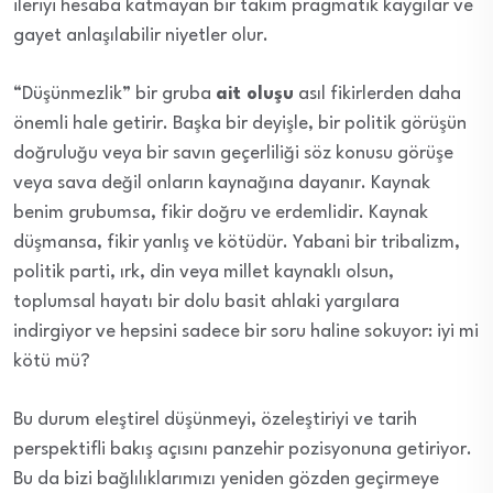
ileriyi hesaba katmayan bir takım pragmatik kaygılar ve
gayet anlaşılabilir niyetler olur.
“Düşünmezlik” bir gruba
ait oluşu
asıl fikirlerden daha
önemli hale getirir. Başka bir deyişle, bir politik görüşün
doğruluğu veya bir savın geçerliliği söz konusu görüşe
veya sava değil onların kaynağına dayanır. Kaynak
benim grubumsa, fikir doğru ve erdemlidir. Kaynak
düşmansa, fikir yanlış ve kötüdür. Yabani bir tribalizm,
politik parti, ırk, din veya millet kaynaklı olsun,
toplumsal hayatı bir dolu basit ahlaki yargılara
indirgiyor ve hepsini sadece bir soru haline sokuyor: iyi mi
kötü mü?
Bu durum eleştirel düşünmeyi, özeleştiriyi ve tarih
perspektifli bakış açısını panzehir pozisyonuna getiriyor.
Bu da bizi bağlılıklarımızı yeniden gözden geçirmeye