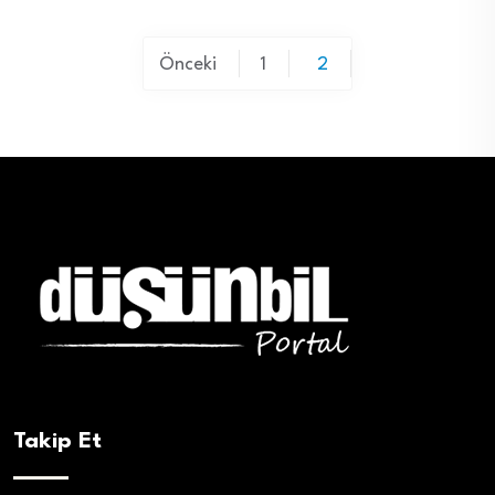
Yazı
Önceki
1
2
sayfalaması
Takip Et