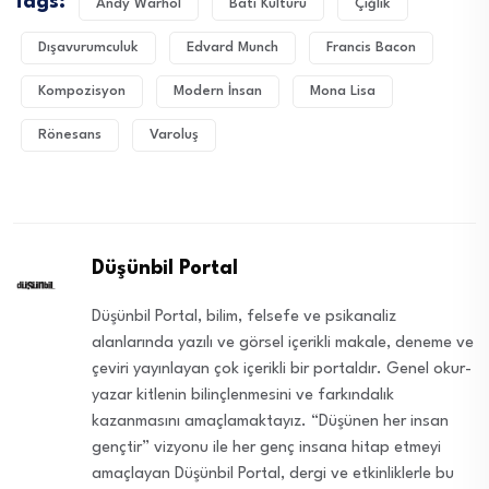
Tags:
Andy Warhol
Batı Kültürü
Çığlık
Dışavurumculuk
Edvard Munch
Francis Bacon
Kompozisyon
Modern İnsan
Mona Lisa
Rönesans
Varoluş
Düşünbil Portal
Düşünbil Portal, bilim, felsefe ve psikanaliz
alanlarında yazılı ve görsel içerikli makale, deneme ve
çeviri yayınlayan çok içerikli bir portaldır. Genel okur-
yazar kitlenin bilinçlenmesini ve farkındalık
kazanmasını amaçlamaktayız. “Düşünen her insan
gençtir” vizyonu ile her genç insana hitap etmeyi
amaçlayan Düşünbil Portal, dergi ve etkinliklerle bu