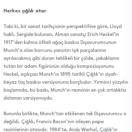
Herkes çığlık atar
Tabi ki, bir sanat tarihçisinin perspektifine göre, Lloyd
haklı. Sergide bulunan, Alman sanatçı Erich Heckel’in
1917’den kalma öfkeli ağaç baskısı Dışavurumcunun
Munch’a olan borcunu yansıtır: Işık parçalarına
ayrılacakmış gibi duran tehlikeli bir çölde, şakaklarını
tutan bir adam figürünün olduğu kompozisyonunu
Heckel, açıkçası Munch’ın 1895 tarihli Çığlık’ın siyah-
beyaz taş baskısı versiyonuna borçludur. Yirminci yüzyılın
başlarında, bu baskı, Munch’ın resminin en çok ortalıkta
dolanan versiyonuydu.
Bununla birlikte, Munch’tan etkilenen tek Dışavurumcu o
değildi. Çığlık, Francis Bacon’nın inleyen papa
resimlerinin atasıdır. 1984’te, Andy Warhol, Çığlık’ın