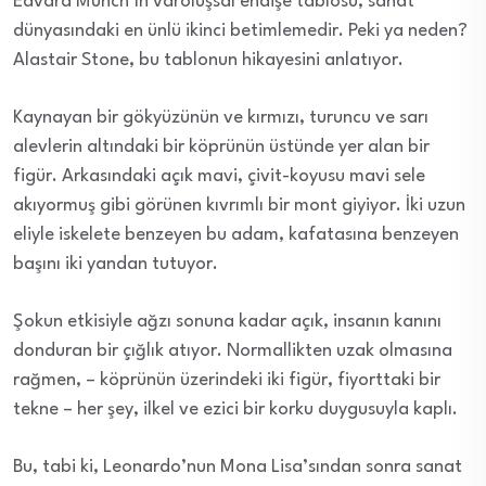
Edvard Munch’ın varoluşsal endişe tablosu, sanat
dünyasındaki en ünlü ikinci betimlemedir. Peki ya neden?
Alastair Stone, bu tablonun hikayesini anlatıyor.
Kaynayan bir gökyüzünün ve kırmızı, turuncu ve sarı
alevlerin altındaki bir köprünün üstünde yer alan bir
figür. Arkasındaki açık mavi, çivit-koyusu mavi sele
akıyormuş gibi görünen kıvrımlı bir mont giyiyor. İki uzun
eliyle iskelete benzeyen bu adam, kafatasına benzeyen
başını iki yandan tutuyor.
Şokun etkisiyle ağzı sonuna kadar açık, insanın kanını
donduran bir çığlık atıyor. Normallikten uzak olmasına
rağmen, – köprünün üzerindeki iki figür, fiyorttaki bir
tekne – her şey, ilkel ve ezici bir korku duygusuyla kaplı.
Bu, tabi ki, Leonardo’nun Mona Lisa’sından sonra sanat