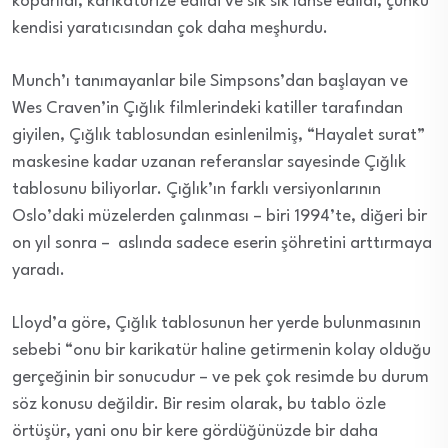
koparıldı, karikatürize edildi ve sık sık lanse edildi, çünkü
kendisi yaratıcısından çok daha meşhurdu.
Munch’ı tanımayanlar bile Simpsons’dan başlayan ve
Wes Craven’in Çığlık filmlerindeki katiller tarafından
giyilen, Çığlık tablosundan esinlenilmiş, “Hayalet surat”
maskesine kadar uzanan referanslar sayesinde Çığlık
tablosunu biliyorlar. Çığlık’ın farklı versiyonlarının
Oslo’daki müzelerden çalınması – biri 1994’te, diğeri bir
on yıl sonra – aslında sadece eserin şöhretini arttırmaya
yaradı.
Lloyd’a göre, Çığlık tablosunun her yerde bulunmasının
sebebi “onu bir karikatür haline getirmenin kolay olduğu
gerçeğinin bir sonucudur – ve pek çok resimde bu durum
söz konusu değildir. Bir resim olarak, bu tablo özle
örtüşür, yani onu bir kere gördüğünüzde bir daha