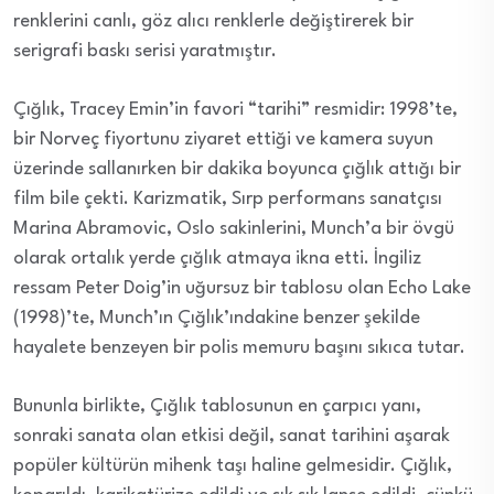
renklerini canlı, göz alıcı renklerle değiştirerek bir
serigrafi baskı serisi yaratmıştır.
Çığlık, Tracey Emin’in favori “tarihi” resmidir: 1998’te,
bir Norveç fiyortunu ziyaret ettiği ve kamera suyun
üzerinde sallanırken bir dakika boyunca çığlık attığı bir
film bile çekti. Karizmatik, Sırp performans sanatçısı
Marina Abramovic, Oslo sakinlerini, Munch’a bir övgü
olarak ortalık yerde çığlık atmaya ikna etti. İngiliz
ressam Peter Doig’in uğursuz bir tablosu olan Echo Lake
(1998)’te, Munch’ın Çığlık’ındakine benzer şekilde
hayalete benzeyen bir polis memuru başını sıkıca tutar.
Bununla birlikte, Çığlık tablosunun en çarpıcı yanı,
sonraki sanata olan etkisi değil, sanat tarihini aşarak
popüler kültürün mihenk taşı haline gelmesidir. Çığlık,