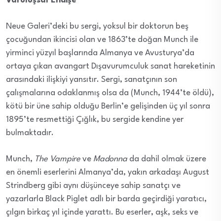
Varoluşsal Endişe
Neue Galeri’deki bu sergi, yoksul bir doktorun beş
çocuğundan ikincisi olan ve 1863’te doğan Munch ile
yirminci yüzyıl başlarında Almanya ve Avusturya’da
ortaya çıkan avangart Dışavurumculuk sanat hareketinin
arasındaki ilişkiyi yansıtır. Sergi, sanatçının son
çalışmalarına odaklanmış olsa da (Munch, 1944’te öldü),
kötü bir üne sahip olduğu Berlin’e gelişinden üç yıl sonra
1895’te resmettiği Çığlık, bu sergide kendine yer
bulmaktadır.
Munch,
The Vampire
ve
Madonna
da dahil olmak üzere
en önemli eserlerini Almanya’da, yakın arkadaşı August
Strindberg gibi aynı düşünceye sahip sanatçı ve
yazarlarla Black Piglet adlı bir barda geçirdiği yaratıcı,
çılgın birkaç yıl içinde yarattı. Bu eserler, aşk, seks ve