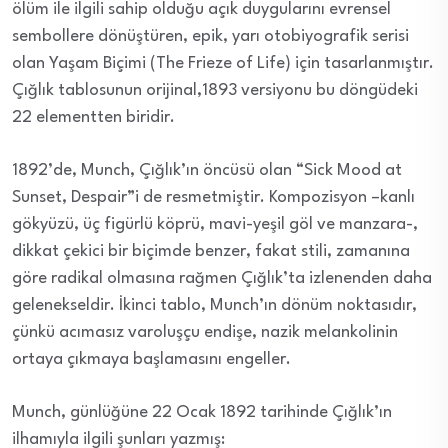
ölüm ile ilgili sahip olduğu açık duygularını evrensel
sembollere dönüştüren, epik, yarı otobiyografik serisi
olan Yaşam Biçimi (The Frieze of Life) için tasarlanmıştır.
Çığlık tablosunun orijinal,1893 versiyonu bu döngüdeki
22 elementten biridir.
1892’de, Munch, Çığlık’ın öncüsü olan “Sick Mood at
Sunset, Despair”i de resmetmiştir. Kompozisyon –kanlı
gökyüzü, üç figürlü köprü, mavi-yeşil göl ve manzara-,
dikkat çekici bir biçimde benzer, fakat stili, zamanına
göre radikal olmasına rağmen Çığlık’ta izlenenden daha
gelenekseldir. İkinci tablo, Munch’ın dönüm noktasıdır,
çünkü acımasız varoluşçu endişe, nazik melankolinin
ortaya çıkmaya başlamasını engeller.
Munch, günlüğüne 22 Ocak 1892 tarihinde Çığlık’ın
ilhamıyla ilgili şunları yazmış: