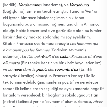
(körlük),
Verdammnis
(lanetleme), ve
Vergebung
(bağışlama) isimlerini tercih etmiştir. Tamamı ‘Ver’ ön
eki içeren Almanca isimler seçilmesinin kitabın
başarısında payı olmasına rağmen, ana dilim Almanca
olduğu halde benzer seste ve görüntüde olan bu isimleri
birbirinden ayırmakta zorlandığımı söyleyebilirim.
Kitabın Fransızca uyarlaması sırasıyla
Les hommes qui
n’aimaient pas les femmes
(Kadınları sevmemiş
adamlar),
La fille qui
rêvait
d’un
bidon
d’essence et d’une
allumette
(Bir teneke benzin ve bir kibrit hayal eden kız)
ve
La
reine
dans le
palais
des
courants d’air
(Esintili
saraydaki kraliçe) olmuştur. Fransızca konsept ile ilgili
tek tahmin edebildiğim; isimlerin pozitif ve neredeyse
romantik kelimelerden seçildiği ve aynı zamanda negatif
bir anlam verebilecek bir bağlama sokulduğudur: H
aïr
(nefret) kelimesi yerine ‘sevmeme’ olumsuzlaması,
rêver