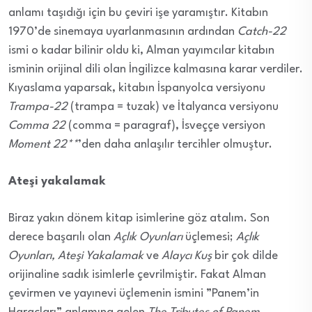
anlamı taşıdığı için bu çeviri işe yaramıştır. Kitabın
1970’de sinemaya uyarlanmasının ardından
Catch-22
ismi o kadar bilinir oldu ki, Alman yayımcılar kitabın
isminin orijinal dili olan İngilizce kalmasına karar verdiler.
Kıyaslama yaparsak, kitabın İspanyolca versiyonu
Trampa-22
(trampa = tuzak) ve İtalyanca versiyonu
Comma 22
(comma = paragraf), İsveççe versiyon
Moment 22**
’den daha anlaşılır tercihler olmuştur.
Ateşi yakalamak
Biraz yakın dönem kitap isimlerine göz atalım. Son
derece başarılı olan
Açlık Oyunları
üçlemesi;
Açlık
Oyunları, Ateşi Yakalamak
ve
Alaycı Kuş
bir çok dilde
orijinaline sadık isimlerle çevrilmiştir. Fakat Alman
çevirmen ve yayınevi üçlemenin ismini ”Panem’in