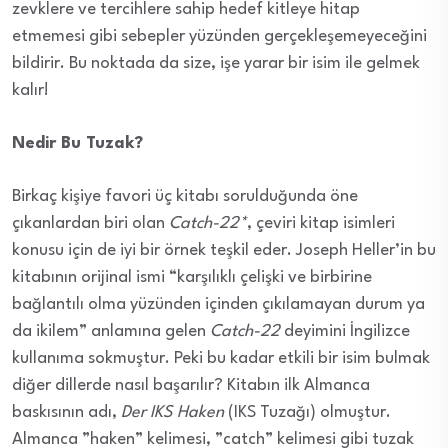
zevklere ve tercihlere sahip hedef kitleye hitap
etmemesi gibi sebepler yüzünden gerçekleşemeyeceğini
bildirir. Bu noktada da size, işe yarar bir isim ile gelmek
kalır!
Nedir Bu Tuzak?
Birkaç kişiye favori üç kitabı sorulduğunda öne
çıkanlardan biri olan
Catch-22*
, çeviri kitap isimleri
konusu için de iyi bir örnek teşkil eder. Joseph Heller’in bu
kitabının orijinal ismi “karşılıklı çelişki ve birbirine
bağlantılı olma yüzünden içinden çıkılamayan durum ya
da ikilem” anlamına gelen
Catch-22
deyimini İngilizce
kullanıma sokmuştur. Peki bu kadar etkili bir isim bulmak
diğer dillerde nasıl başarılır? Kitabın ilk Almanca
baskısının adı,
Der IKS Haken
(IKS Tuzağı) olmuştur.
Almanca ”haken” kelimesi, ”catch” kelimesi gibi tuzak