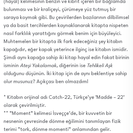
(hayal) kelimesinin benzin ve kibrit içeren bir bağlamda
bulunması ve bir kraliçeyi, çürümeye yüz tutmuş bir
saraya koymak gibi. Bu çevirilerden bazılarının dilbilimsel
ya da basit tercihlerden kaynaklanarak kitapta nispeten
nasıl farklılık yarattığını görmek benim için büyüleyici.
Muhtemelen bir kitapta ilk fark edeceğiniz şey kitabın
kapağıdır, eğer kapak yeterince ilginç ise kitabın ismidir.
Şimdi aynı kapağa sahip iki kitap hayal edin fakat birinin
isminin
Ateşi Yakalamak
, diğerinin ise
Tehlikeli Aşk
olduğunu düşünün. İki kitap için de aynı beklentiye sahip
olur musunuz? Açıkçası ben olmazdım!
* Kitabın orijinal adı Catch-22, Türkçe’ye ‘Madde – 22’
olarak çevirilmiştir.
** ”Moment” kelimesi İsveççe’de, bir kuvvetin bir
nesnenin çevresinde dönme eğilimini tanımlayan fizik
terimi ”tork, dönme momenti” anlamından gelir.