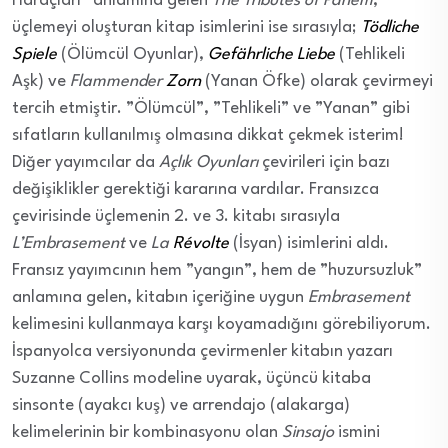
Haraçları” anlamına gelen
The Tributes of Panem
,
üçlemeyi oluşturan kitap isimlerini ise sırasıyla;
Tödliche
Spiele
(Ölümcül Oyunlar),
Gefährliche
Liebe
(Tehlikeli
Aşk) ve
Flammender
Zorn
(Yanan Öfke) olarak çevirmeyi
tercih etmiştir. ”Ölümcül”, ”Tehlikeli” ve ”Yanan” gibi
sıfatların kullanılmış olmasına dikkat çekmek isterim!
Diğer yayımcılar da
Açlık Oyunları
çevirileri için bazı
değişiklikler gerektiği kararına vardılar. Fransızca
çevirisinde üçlemenin 2. ve 3. kitabı sırasıyla
L’Embrasement
ve
La
Révolte
(İsyan) isimlerini aldı.
Fransız yayımcının hem ”yangın”, hem de ”huzursuzluk”
anlamına gelen, kitabın içeriğine uygun
Embrasement
kelimesini kullanmaya karşı koyamadığını görebiliyorum.
İspanyolca versiyonunda çevirmenler kitabın yazarı
Suzanne Collins modeline uyarak, üçüncü kitaba
sinsonte (ayakcı kuş) ve arrendajo (alakarga)
kelimelerinin bir kombinasyonu olan
Sinsajo
ismini