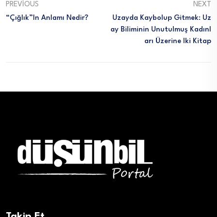
PREVIOUS
NEXT
“Çığlık”ın Anlamı Nedir?
Uzayda Kaybolup Gitmek: Uz
Ay Biliminin Unutulmuş Kadınl
Arı Üzerine Iki Kitap
Takip Et