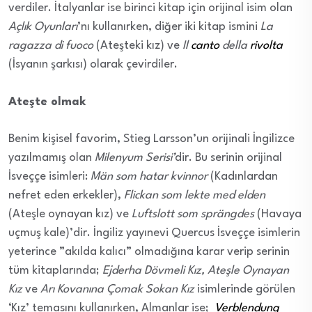
verdiler. İtalyanlar ise birinci kitap için orijinal isim olan
Açlık Oyunları
’nı kullanırken, diğer iki kitap ismini
La
ragazza di fuoco
(Ateşteki kız) ve
Il
canto
della
rivolta
(İsyanın şarkısı) olarak çevirdiler.
Ateşte olmak
Benim kişisel favorim, Stieg Larsson’un orijinali İngilizce
yazılmamış olan
Milenyum Serisi’
dir. Bu serinin orijinal
İsveççe isimleri:
Män som hatar kvinnor
(Kadınlardan
nefret eden erkekler),
Flickan som lekte med elden
(Ateşle oynayan kız) ve
Luftslott som sprängdes
(Havaya
uçmuş kale)’dir. İngiliz yayınevi Quercus İsveççe isimlerin
yeterince ”akılda kalıcı” olmadığına karar verip serinin
tüm kitaplarında;
Ejderha Dövmeli Kız, Ateşle Oynayan
Kız
ve
Arı Kovanına Çomak Sokan Kız
isimlerinde görülen
‘Kız’ temasını kullanırken, Almanlar ise;
Verblendung