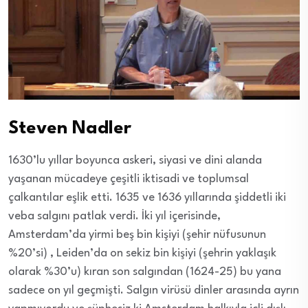
Steven Nadler
1630’lu yıllar boyunca askeri, siyasi ve dini alanda
yaşanan mücadeye çeşitli iktisadi ve toplumsal
çalkantılar eşlik etti. 1635 ve 1636 yıllarında şiddetli iki
veba salgını patlak verdi. İki yıl içerisinde,
Amsterdam’da yirmi beş bin kişiyi (şehir nüfusunun
%20’si) , Leiden’da on sekiz bin kişiyi (şehrin yaklaşık
olarak %30’u) kıran son salgından (1624-25) bu yana
sadece on yıl geçmişti. Salgın virüsü dinler arasında ayrın