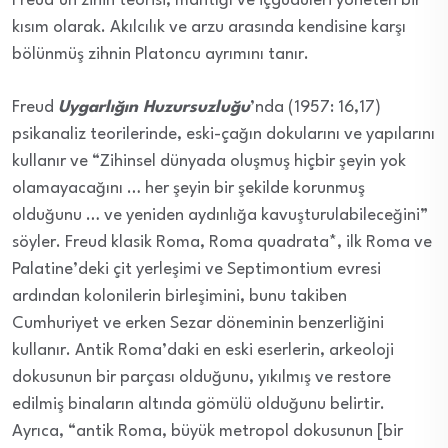
Freud’un zihin teorisi, mantığı ve içgüdüleri yöneten bir
kısım olarak. Akılcılık ve arzu arasında kendisine karşı
bölünmüş zihnin Platoncu ayrımını tanır.
Freud
Uygarlığın Huzursuzluğu
’nda (1957: 16,17)
psikanaliz teorilerinde, eski-çağın dokularını ve yapılarını
kullanır ve “Zihinsel dünyada oluşmuş hiçbir şeyin yok
olamayacağını … her şeyin bir şekilde korunmuş
olduğunu … ve yeniden aydınlığa kavuşturulabileceğini”
söyler. Freud klasik Roma, Roma quadrata*, ilk Roma ve
Palatine’deki çit yerleşimi ve Septimontium evresi
ardından kolonilerin birleşimini, bunu takiben
Cumhuriyet ve erken Sezar döneminin benzerliğini
kullanır. Antik Roma’daki en eski eserlerin, arkeoloji
dokusunun bir parçası olduğunu, yıkılmış ve restore
edilmiş binaların altında gömülü olduğunu belirtir.
Ayrıca, “antik Roma, büyük metropol dokusunun [bir