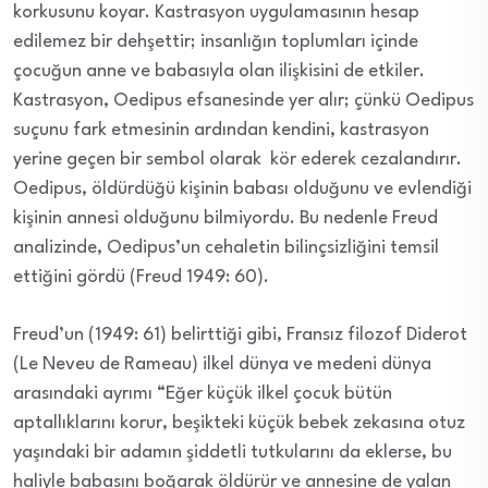
korkusunu koyar. Kastrasyon uygulamasının hesap
edilemez bir dehşettir; insanlığın toplumları içinde
çocuğun anne ve babasıyla olan ilişkisini de etkiler.
Kastrasyon, Oedipus efsanesinde yer alır; çünkü Oedipus
suçunu fark etmesinin ardından kendini, kastrasyon
yerine geçen bir sembol olarak kör ederek cezalandırır.
Oedipus, öldürdüğü kişinin babası olduğunu ve evlendiği
kişinin annesi olduğunu bilmiyordu. Bu nedenle Freud
analizinde, Oedipus’un cehaletin bilinçsizliğini temsil
ettiğini gördü (Freud 1949: 60).
Freud’un (1949: 61) belirttiği gibi, Fransız filozof Diderot
(Le Neveu de Rameau) ilkel dünya ve medeni dünya
arasındaki ayrımı “Eğer küçük ilkel çocuk bütün
aptallıklarını korur, beşikteki küçük bebek zekasına otuz
yaşındaki bir adamın şiddetli tutkularını da eklerse, bu
haliyle babasını boğarak öldürür ve annesine de yalan