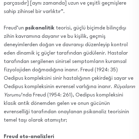
parçasıdır] [aynı zamanda] uzun ve çeşitli geçmişlere
sahip zihinsel bir varlıktır”.
Freud’un
psikanalitik
teorisi, güçlü biçimde bilinçdışı
zihin kavramına dayanır ve bu kişilik, geçmiş
deneyimlerden doğan ve davranışı düzenleyip kontrol
eden dinamik iç güçler tarafından güdülenir. Hastalar
tarafından sergilenen sinirsel semptomların kuramsal
fizyolojiden doğmadığına inanır. Freud (1924: 35)
Oedipus kompleksini sinir hastalığının çekirdeği sayar ve
Oedipus kompleksinin evrensel varlığına inanır.
Rüyaların
Yorumu
’nda Freud (1954: 261), Oedipus kompleksini
klasik antik dönemden gelen ve onun gücünün
evrenselliği tarafından onaylanan psikanaliz teorisinin
temel taşı olarak atamıştır;
Freud oto-analizleri