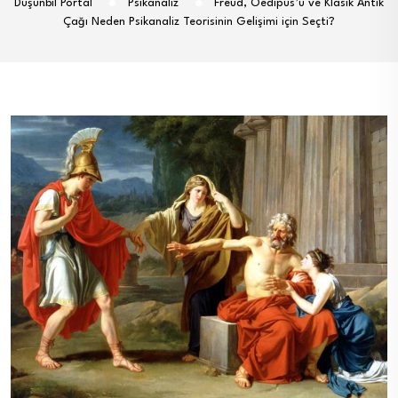
Düşünbil Portal
Psikanaliz
Freud, Oedipus’u ve Klasik Antik
Çağı Neden Psikanaliz Teorisinin Gelişimi için Seçti?