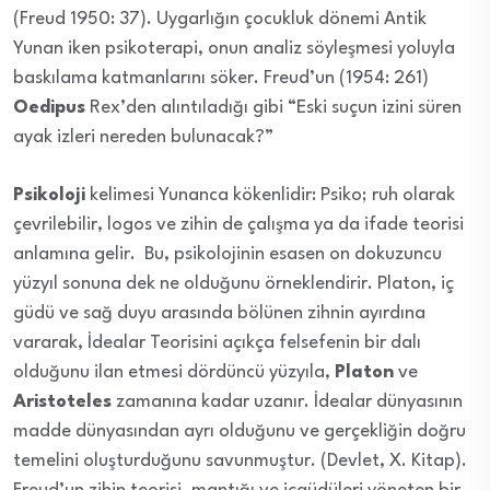
(Freud 1950: 37). Uygarlığın çocukluk dönemi Antik
Yunan iken psikoterapi, onun analiz söyleşmesi yoluyla
baskılama katmanlarını söker. Freud’un (1954: 261)
Oedipus
Rex’den alıntıladığı gibi “Eski suçun izini süren
ayak izleri nereden bulunacak?”
Psikoloji
kelimesi Yunanca kökenlidir: Psiko; ruh olarak
çevrilebilir, logos ve zihin de çalışma ya da ifade teorisi
anlamına gelir. Bu, psikolojinin esasen on dokuzuncu
yüzyıl sonuna dek ne olduğunu örneklendirir. Platon, iç
güdü ve sağ duyu arasında bölünen zihnin ayırdına
vararak, İdealar Teorisini açıkça felsefenin bir dalı
olduğunu ilan etmesi dördüncü yüzyıla,
Platon
ve
Aristoteles
zamanına kadar uzanır. İdealar dünyasının
madde dünyasından ayrı olduğunu ve gerçekliğin doğru
temelini oluşturduğunu savunmuştur. (Devlet, X. Kitap).