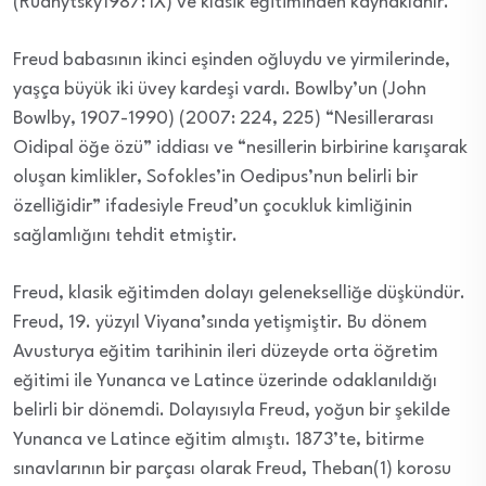
(Rudnytsky1987: IX) ve klasik eğitiminden kaynaklanır.
Freud babasının ikinci eşinden oğluydu ve yirmilerinde,
yaşça büyük iki üvey kardeşi vardı. Bowlby’un (John
Bowlby, 1907-1990) (2007: 224, 225) “Nesillerarası
Oidipal öğe özü” iddiası ve “nesillerin birbirine karışarak
oluşan kimlikler, Sofokles’in Oedipus’nun belirli bir
özelliğidir” ifadesiyle Freud’un çocukluk kimliğinin
sağlamlığını tehdit etmiştir.
Freud, klasik eğitimden dolayı gelenekselliğe düşkündür.
Freud, 19. yüzyıl Viyana’sında yetişmiştir. Bu dönem
Avusturya eğitim tarihinin ileri düzeyde orta öğretim
eğitimi ile Yunanca ve Latince üzerinde odaklanıldığı
belirli bir dönemdi. Dolayısıyla Freud, yoğun bir şekilde
Yunanca ve Latince eğitim almıştı. 1873’te, bitirme
sınavlarının bir parçası olarak Freud, Theban(1) korosu