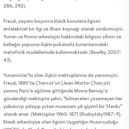
286, 292).
Freud, yaşamı boyunca klasik konulara ilgisini
entelektüel bir ilgi ve ilham kaynağı olarak sürdürmüştü.
Yunan ve Roma arkeolojisi hakkındaki bilgisini zihnin ve
belleğin yapısına ilişkin psikanaliz kuramlarındaki
metaforik modellerinde kullanmaktadır (Bowlby 2007:
43).
Yunanistan’la olan ilişkisi mektuplarına da yansımıştır.
Freud, 1885’te Charcot’un (Jean-Martin Charcot)
yanına Paris’e eğitime gittiğinde Minna Bernay’a
gönderdiği mektupta şehri, “bilmeceleri çözemeyen her
yabancıyı yalayıp yutan muazzam şık giyimli bir Sfenks”
olarak anar. (Mektuplar 1960: 187) (Rudnytsky1987: 9).
Klasik arkeolojiye olan ilgisini Uygarlığın Huzursuzluğu