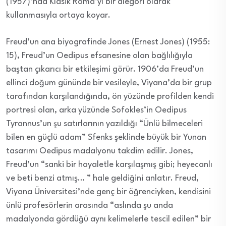
(1957)’nda Klasik Roma’yı bir alegori olarak
kullanmasıyla ortaya koyar.
Freud’un ana biyografinde Jones (Ernest Jones) (1955:
15), Freud’un Oedipus efsanesine olan bağlılığıyla
baştan çıkarıcı bir etkileşimi görür. 1906’da Freud’un
ellinci doğum gününde bir vesileyle, Viyana’da bir grup
tarafından karşılandığında, ön yüzünde profilden kendi
portresi olan, arka yüzünde Sofokles’in Oedipus
Tyrannus’un şu satırlarının yazıldığı “Ünlü bilmeceleri
bilen en güçlü adam” Sfenks şeklinde büyük bir Yunan
tasarımı Oedipus madalyonu takdim edilir. Jones,
Freud’un “sanki bir hayaletle karşılaşmış gibi; heyecanlı
ve beti benzi atmış… ” hale geldiğini anlatır. Freud,
Viyana Üniversitesi’nde genç bir öğrenciyken, kendisini
ünlü profesörlerin arasında “aslında şu anda
madalyonda gördüğü aynı kelimelerle tescil edilen” bir