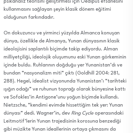
psikanaliz teorisini geliştirmesi için Oedipus efsanesini
kullanmasını sağlayan şeyin klasik dönem eğitimi
olduğunun farkındadır.
On dokuzuncu ve yirminci yüzyılda Almanca konuşan
dünya, özellikle de Almanya, Yunan dünyasının klasik
ideolojisini saplantılı biçimde takip ediyordu. Alman
milliyetçiliği, ideolojik oluşumunu eski Yunan görkeminin
içinde buldu. Ruhlarının doğduğu yer Yunanistan’dı ve
bundan “nasyonalizm miti” çıktı (Goldhill 2004: 281,
288). Hegel, idealist vizyonunda Yunanistan’ı “tarihteki
ışığın odağı” ve ruhunun toprağı olarak bünyesine kattı
ve Sofokles’in Antigone’unu yoğun biçimde kullandı.
Nietzsche, “kendimi evimde hissettiğim tek yer: Yunan
dünyası” dedi. Wagner’in, dev
Ring Cycle
operasındaki
Leitmotif’lerin Yunan trajedisinin korosuna benzediği
gibi müzikte Yunan ideallerinin ortaya çıkmasını da