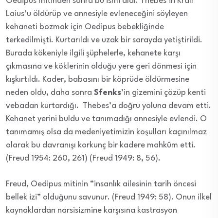
Oedipus mitinden sonra bu ismi aldı. Thebes’in Kralı
Laius’u öldürüp ve annesiyle evleneceğini söyleyen
kehaneti bozmak için Oedipus bebekliğinde
terkedilmişti. Kurtarıldı ve uzak bir sarayda yetiştirildi.
Burada kökeniyle ilgili şüphelerle, kehanete karşı
çıkmasına ve köklerinin olduğu yere geri dönmesi için
kışkırtıldı. Kader, babasını bir köprüde öldürmesine
neden oldu, daha sonra
Sfenks
’in gizemini çözüp kenti
vebadan kurtardığı. Thebes’a doğru yoluna devam etti.
Kehanet yerini buldu ve tanımadığı annesiyle evlendi. O
tanımamış olsa da medeniyetimizin koşulları kaçınılmaz
olarak bu davranışı korkunç bir kadere mahkûm etti.
(Freud 1954: 260, 261) (Freud 1949: 8, 56).
Freud, Oedipus mitinin “insanlık ailesinin tarih öncesi
bellek izi” olduğunu savunur. (Freud 1949: 58). Onun ilkel
kaynaklardan narsisizmine karşısına kastrasyon