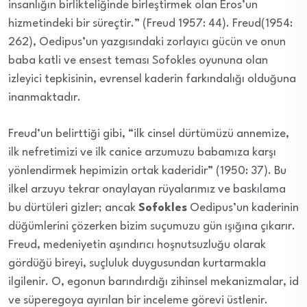
insanlığın birlikteliğinde birleştirmek olan Eros’un
hizmetindeki bir süreçtir.” (Freud 1957: 44). Freud(1954:
262), Oedipus’un yazgısındaki zorlayıcı gücün ve onun
baba katli ve ensest teması Sofokles oyununa olan
izleyici tepkisinin, evrensel kaderin farkındalığı olduğuna
inanmaktadır.
Freud’un belirttiği gibi, “ilk cinsel dürtümüzü annemize,
ilk nefretimizi ve ilk canice arzumuzu babamıza karşı
yönlendirmek hepimizin ortak kaderidir” (1950: 37). Bu
ilkel arzuyu tekrar onaylayan rüyalarımız ve baskılama
bu dürtüleri gizler; ancak
Sofokles
Oedipus’un kaderinin
düğümlerini çözerken bizim suçumuzu gün ışığına çıkarır.
Freud, medeniyetin aşındırıcı hoşnutsuzluğu olarak
gördüğü bireyi, suçluluk duygusundan kurtarmakla
ilgilenir. O, egonun barındırdığı zihinsel mekanizmalar, id
ve süperegoya ayırılan bir inceleme görevi üstlenir.