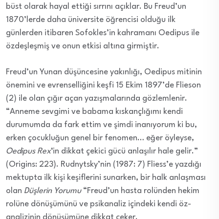
büst olarak hayal ettiği sırrını açıklar. Bu Freud’un
1870’lerde daha üniversite öğrencisi olduğu ilk
günlerden itibaren Sofokles’in kahramanı Oedipus ile
özdeşleşmiş ve onun etkisi altına girmiştir.
Freud’un Yunan düşüncesine yakınlığı, Oedipus mitinin
önemini ve evrenselliğini keşfi 15 Ekim 1897’de Flieson
(2) ile olan çığır açan yazışmalarında gözlemlenir.
“Anneme sevgimi ve babama kıskançlığımı kendi
durumumda da fark ettim ve şimdi inanıyorum ki bu,
erken çocukluğun genel bir fenomen… eğer öyleyse,
Oedipus Rex
‘in dikkat çekici gücü anlaşılır hale gelir.”
(Origins: 223). Rudnytsky’nin (1987: 7) Fliess’e yazdığı
mektupta ilk kişi keşiflerini sunarken, bir halk anlaşması
olan
Düşlerin Yorumu
“Freud’un hasta rolünden hekim
rolüne dönüşümünü ve psikanaliz içindeki kendi öz-
analizinin dönüşümüne dikkat çeker.