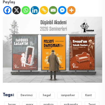
Paylaş
Tags:
Devrimci
hegel
ianparker
Kant
lacan
marx
praksis
psikanaliz
Teori