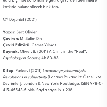
edici biçimde konu haline getirdiği türden devrimlere
katkıda bulunabilecek bir kitap.
©® Düşünbil (2021)
Yazar:
Bert Olivier
Çeviren:
M. Salim Dın
Çeviri Editörü:
Cemre Yılmaz
Kaynak:
Oliver, B. (2011) A Clinic in the “Real”.
Psychology in Society
, 41: 80-83.
Kitap:
Parker, I (2011)
Lacanian psychoanalysis:
Revolutions in subjectivity
[Lacancı Psikanaliz: Öznellikte
Devrimler]. London & New York: Routledge. ISBN 978-0-
415-45543-5 pbk. Sayfa sayısı ix + 238.