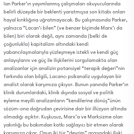
Ian Parker’ın yayımlanmış çalışmaları okuyucularında
belirli düzeyde bir beklenti yaratmışsa son kitabı onları
hayal kırıklığına uğratmayacak. Bu çalışmasında Parker,
yalnızca “Lacan’ı bilen” (ve benzer biçimde Marx’ı da
bilen) biri olarak değil, aynı zamanda (belki de
çoğunlukla) kapitalizm altındaki kendi
yabancılaşmalarıyla yüzleşmeye istekli ve kendi güç
anlayışlarını ve güç ile ilişkilerini sorgulamakta olan
analizanlar için analizin potansiyel “terapik değeri”nin
farkında olan bilgili, Lacancı psikanaliz uygulayan bir
analist olarak karşımıza çıkıyor. Bunun yanında Parker’ın
klinik durumlardaki, klinik dışında sosyal ve politik
eyleme meyilli analizanların “kendilerine dönüş”ünün
sözüm-ona doğrudan çevirisine dair bir illüzyon altında
olmadığı açıktır. Kuşkusuz, Marx’a ve Marksizme olan
yakınlığı bu bakımdan katkı sağlayıcı bir etmen olarak
karşımıza çıkar. Onun iki tür “devrim” arasındaki ilişki