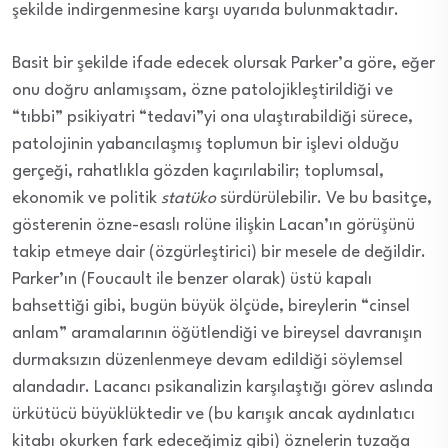
şekilde indirgenmesine karşı uyarıda bulunmaktadır.
Basit bir şekilde ifade edecek olursak Parker’a göre, eğer
onu doğru anlamışsam, özne patolojikleştirildiği ve
“tıbbi” psikiyatri “tedavi”yi ona ulaştırabildiği sürece,
patolojinin yabancılaşmış toplumun bir işlevi olduğu
gerçeği, rahatlıkla gözden kaçırılabilir; toplumsal,
ekonomik ve politik
statüko
sürdürülebilir. Ve bu basitçe,
gösterenin özne-esaslı rolüne ilişkin Lacan’ın görüşünü
takip etmeye dair (özgürleştirici) bir mesele de değildir.
Parker’ın (Foucault ile benzer olarak) üstü kapalı
bahsettiği gibi, bugün büyük ölçüde, bireylerin “cinsel
anlam” aramalarının öğütlendiği ve bireysel davranışın
durmaksızın düzenlenmeye devam edildiği söylemsel
alandadır. Lacancı psikanalizin karşılaştığı görev aslında
ürkütücü büyüklüktedir ve (bu karışık ancak aydınlatıcı
kitabı okurken fark edeceğimiz gibi) öznelerin tuzağa