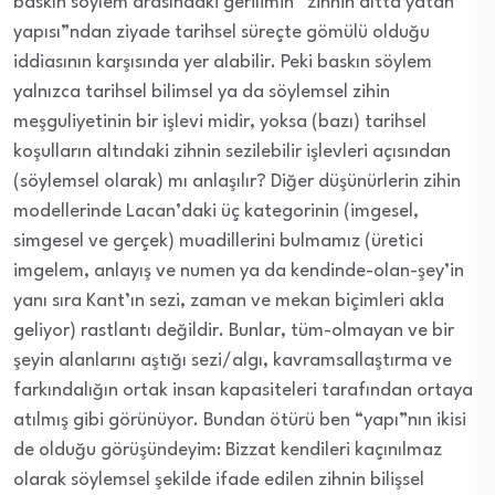
baskın söylem arasındaki gerilimin “zihnin altta yatan
yapısı”ndan ziyade tarihsel süreçte gömülü olduğu
iddiasının karşısında yer alabilir. Peki baskın söylem
yalnızca tarihsel bilimsel ya da söylemsel zihin
meşguliyetinin bir işlevi midir, yoksa (bazı) tarihsel
koşulların altındaki zihnin sezilebilir işlevleri açısından
(söylemsel olarak) mı anlaşılır? Diğer düşünürlerin zihin
modellerinde Lacan’daki üç kategorinin (imgesel,
simgesel ve gerçek) muadillerini bulmamız (üretici
imgelem, anlayış ve numen ya da kendinde-olan-şey’in
yanı sıra Kant’ın sezi, zaman ve mekan biçimleri akla
geliyor) rastlantı değildir. Bunlar, tüm-olmayan ve bir
şeyin alanlarını aştığı sezi/algı, kavramsallaştırma ve
farkındalığın ortak insan kapasiteleri tarafından ortaya
atılmış gibi görünüyor. Bundan ötürü ben “yapı”nın ikisi
de olduğu görüşündeyim: Bizzat kendileri kaçınılmaz
olarak söylemsel şekilde ifade edilen zihnin bilişsel