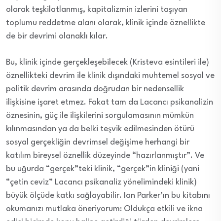
olarak teşkilatlanmış, kapitalizmin izlerini taşıyan
toplumu reddetme alanı olarak, klinik içinde öznellikte
de bir devrimi olanaklı kılar.
Bu, klinik içinde gerçekleşebilecek (Kristeva esintileri ile)
öznellikteki devrim ile klinik dışındaki muhtemel sosyal ve
politik devrim arasında doğrudan bir nedensellik
ilişkisine işaret etmez. Fakat tam da Lacancı psikanalizin
öznesinin, güç ile ilişkilerini sorgulamasının mümkün
kılınmasından ya da belki teşvik edilmesinden ötürü
sosyal gerçekliğin devrimsel değişime herhangi bir
katılım bireysel öznellik düzeyinde “hazırlanmıştır”. Ve
bu uğurda “gerçek”teki klinik, “gerçek”in kliniği (yani
“çetin ceviz” Lacancı psikanaliz yönelimindeki klinik)
büyük ölçüde katkı sağlayabilir. Ian Parker’ın bu kitabını
okumanızı mutlaka öneriyorum: Oldukça etkili ve ikna