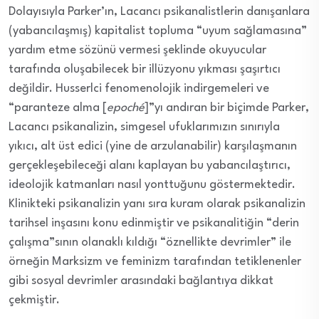
Dolayısıyla Parker’ın, Lacancı psikanalistlerin danışanlara
(yabancılaşmış) kapitalist topluma “uyum sağlamasına”
yardım etme sözünü vermesi şeklinde okuyucular
tarafında oluşabilecek bir illüzyonu yıkması şaşırtıcı
değildir. Husserlci fenomenolojik indirgemeleri ve
“paranteze alma [
epoché
]”yı andıran bir biçimde Parker,
Lacancı psikanalizin, simgesel ufuklarımızın sınırıyla
yıkıcı, alt üst edici (yine de arzulanabilir) karşılaşmanın
gerçekleşebileceği alanı kaplayan bu yabancılaştırıcı,
ideolojik katmanları nasıl yonttuğunu göstermektedir.
Klinikteki psikanalizin yanı sıra kuram olarak psikanalizin
tarihsel inşasını konu edinmiştir ve psikanalitiğin “derin
çalışma”sının olanaklı kıldığı “öznellikte devrimler” ile
örneğin Marksizm ve feminizm tarafından tetiklenenler
gibi sosyal devrimler arasındaki bağlantıya dikkat
çekmiştir.