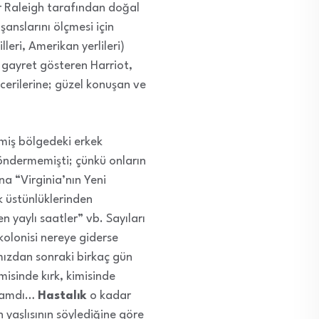
er Raleigh tarafından doğal
anslarını ölçmesi için
lleri, Amerikan yerlileri)
n gayret gösteren Harriot,
ecerilerine; güzel konuşan ve
memiş bölgedeki erkek
göndermemişti; çünkü onların
a “Virginia’nın Yeni
k üstünlüklerinden
 yaylı saatler” vb. Sayıları
 kolonisi nereye giderse
ımızdan sonraki birkaç gün
imisinde kırk, kimisinde
rakamdı…
Hastalık
o kadar
n yaşlısının söylediğine göre