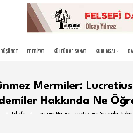
Düşünce
Edebiyat
Kültür ve Sanat
Kurumsal
Da
nmez Mermiler: Lucretius
demiler Hakkında Ne Öğre
l
Felsefe
Görünmez Mermiler: Lucretius Bize Pandemiler Hakkın