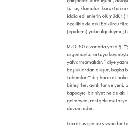
çalışanları vurduğunu, dolay
tür açıklamaları karakterize
iddia edilenlerin ölümüdür.) 
özellikle de eski Epikürcü filo
(epidemi) yakın ilgi duymuşt
M.Ö. 50 civarında yazdığı “Ş
argümanlar ortaya koymuştu. 
yalvarmamalıdır,” diye yazmı
boşluklardan oluşur, başka b
tohumları”’dır; hareket halin
birleşirler, ayrılırlar ve ye
kapsayıcı bir niyet ne de akı
gelmeyen, rastgele mutasyonl
devam eder.
Lucretius için bu vizyon bir 