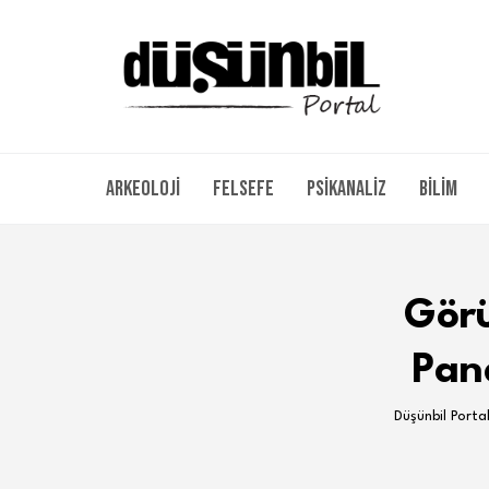
Arkeoloji
Felsefe
Psikanaliz
Bilim
Görü
Pan
Düşünbil Porta