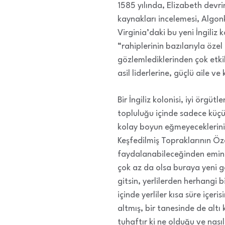
1585 yılında, Elizabeth devr
kaynakları incelemesi, Algonk
Virginia’daki bu yeni İngiliz 
“rahiplerinin bazılarıyla öze
gözlemlediklerinden çok etki
asil liderlerine, güçlü aile v
Bir İngiliz kolonisi, iyi örgü
topluluğu içinde sadece küçü
kolay boyun eğmeyeceklerini
Keşfedilmiş Topraklarının Öz
faydalanabileceğinden emindi
çok az da olsa buraya yeni ge
gitsin, yerlilerden herhangi 
içinde yerliler kısa süre içer
altmış, bir tanesinde de altı
tuhaftır ki ne olduğu ve nasıl