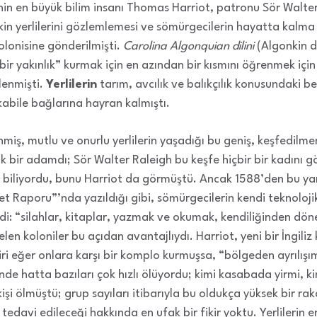
inin en büyük bilim insanı Thomas Harriot, patronu Sör Walt
in yerlilerini gözlemlemesi ve sömürgecilerin hayatta kalma ş
kolonisine gönderilmişti.
Carolina Algonquian dilini
(Algonkin di
l bir yakınlık” kurmak için en azından bir kısmını öğrenmek içi
lenmişti.
Yerlilerin
tarım, avcılık ve balıkçılık konusundaki b
e kabile bağlarına hayran kalmıştı.
tlenmiş, mutlu ve onurlu yerlilerin yaşadığı bu geniş, keşfedil
k bir adamdı; Sör Walter Raleigh bu keşfe hiçbir bir kadını 
 biliyordu, bunu Harriot da görmüştü. Ancak 1588’den bu yan
et Raporu”’nda yazıldığı gibi, sömürgecilerin kendi teknoloji
: “silahlar, kitaplar, yazmak ve okumak, kendiliğinden dönen
len koloniler bu açıdan avantajlıydı. Harriot, yeni bir İngiliz
biri eğer onlara karşı bir komplo kurmuşsa, “bölgeden ayrılış
isinde hatta bazıları çok hızlı ölüyordu; kimi kasabada yirmi, k
 kişi ölmüştü; grup sayıları itibarıyla bu oldukça yüksek bir 
 tedavi edileceği hakkında en ufak bir fikir yoktu. Yerlilerin e