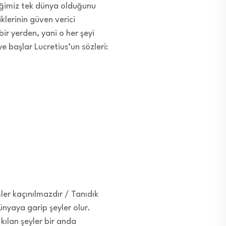
eğimiz tek dünya olduğunu
klerinin güven verici
bir yerden, yani o her şeyi
iye başlar Lucretius’un sözleri:
er kaçınılmazdır / Tanıdık
nyaya garip şeyler olur.
kılan şeyler bir anda