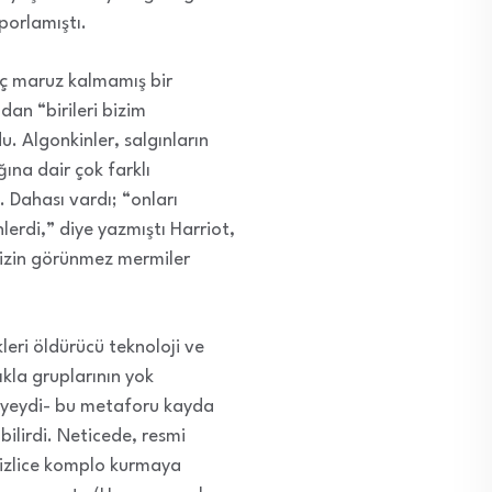
porlamıştı.
hiç maruz kalmamış bir
dan “birileri bizim
 Algonkinler, salgınların
ğına dair çok farklı
 Dahası vardı; “onları
nlerdi,” diye yazmıştı Harriot,
mizin görünmez mermiler
leri öldürücü teknoloji ve
lıkla gruplarının yok
ediyeydi- bu metaforu kayda
ilirdi. Neticede, resmi
 gizlice komplo kurmaya