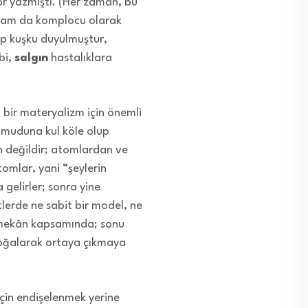
or yazmıştı. (Her zaman, bu
, tam da komplocu olarak
hep kuşku duyulmuştur,
ibi,
salgın
hastalıklara
l bir materyalizm için önemli
 umuduna kul köle olup
an değildir; atomlardan ve
tomlar, yani “şeylerin
 gelirler; sonra yine
tlerde ne sabit bir model, ne
 ve mekân kapsamında; sonu
 çoğalarak ortaya çıkmaya
için endişelenmek yerine