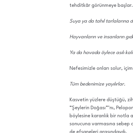
tehditkâr görünmeye başlar. 
Suya ya da tahıl tarlalarına d
Hayvanların ve insanların gıd
Ya da havada öylece asılı kalı
Nefesimizle onları solur, içi
Tüm bedenimize yayılırlar.
Kasvetin yüzlere düştüğü, zihi
“Şeylerin Doğası”’nı, Pelopone
böylesine karanlık bir notla
sonucuna varmasına sebep oldu
de efsaneleri arasındaydı.