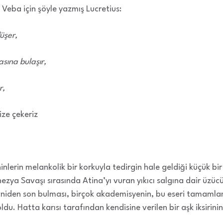
Veba için şöyle yazmış Lucretius:
üşer,
asına bulaşır,
r,
mize çekeriz
nlerin melankolik bir korkuyla tedirgin hale geldiği küçük bir 
zya Savaşı sırasında Atina’yı vuran yıkıcı salgına dair üzücü sö
 aniden son bulması, birçok akademisyenin, bu eseri tamamla
. Hatta karısı tarafından kendisine verilen bir aşk iksirini