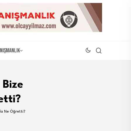
nışmanlık
 Bize
tti?
da Ne Öğretti?