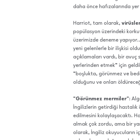
daha önce hafızalarında yer 
Harriot, tam olarak,
virüsle
popülasyon üzerindeki korkutu
üzerimizde deneme yapıyor…” 
yeni gelenlerle bir ilişkisi o
açıklamaları vardı, bir avuç
yerlerinden etmek” için geldik
“boşlukta, görünmez ve beden
olduğunu ve onları öldürece
“
Görünmez mermiler
”: Al
İngilizlerin getirdiği hastalı
edilmesini kolaylaşacaktı. H
almak çok zordu, ama bir yan
olarak, İngiliz okuyucuların 