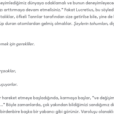
eneyimlediğimiz dünyaya odaklamalı ve bunun deneyimleyec
zı arttırmaya devam etmelisiniz.” Fakat Lucretius, bu söyledi
lıklar, öfkeli Tanrılar tarafından size getirilse bile, yine de 
p duran atomlardan gelmiş olmalılar.
Şeylerin tohumları
, d
mek için gerekliler.
rçacıklar,
uçuyorlar.
r hareket etmeye başladığında, karmaşa başlar, “ve değişiml
” Böyle zamanlarda, çok yakından bildiğimizi sandığımız dü
birdenbire başka bir yabancı gibi görünür. Varoluşu olanaklı 