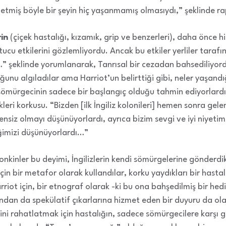
etmiş böyle bir şeyin hiç yaşanmamış olmasıydı,” şeklinde ra
rin
(çiçek hastalığı, kızamık, grip ve benzerleri), daha önce 
cu etkilerini gözlemliyordu. Ancak bu etkiler yerliler tarafın
şeklinde yorumlanarak, Tanrısal bir cezadan bahsediliyordu.
lduğunu algıladılar ama Harriot’un belirttiği gibi, neler yaşandı
 sömürgecinin sadece bir başlangıç olduğu tahmin ediyorlardı.
leri korkusu. “Bizden [ilk İngiliz kolonileri] hemen sonra gele
siz olmayı düşünüyorlardı, ayrıca bizim sevgi ve iyi niyeti
ğimizi düşünüyorlardı…”
gonkinler bu deyimi, İngilizlerin kendi sömürgelerine gönderdik
k için bir metafor olarak kullandılar, korku yaydıkları bir hasta
arriot için, bir etnograf olarak -ki bu ona bahşedilmiş bir h
dan da spekülatif çıkarlarına hizmet eden bir duyuru da olab
içini rahatlatmak için hastalığın, sadece sömürgecilere karşı