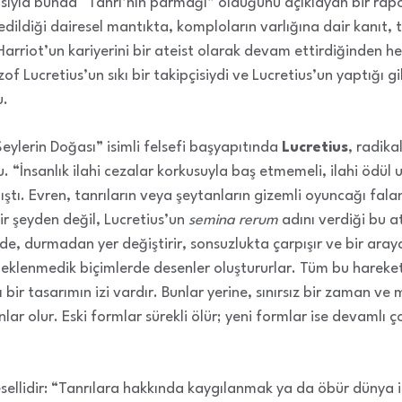
ısıyla bunda “Tanrı’nın parmağı” olduğunu açıklayan bir rap
 edildiği dairesel mantıkta, komploların varlığına dair kanıt
Harriot’un kariyerini bir ateist olarak devam ettirdiğinden 
zof Lucretius’un sıkı bir takipçisiydi ve Lucretius’un yaptığı g
u.
eylerin Doğası” isimli felsefi başyapıtında
Lucretius
, radika
“İnsanlık ilahi cezalar korkusuyla baş etmemeli, ilahi ödül
ştı. Evren, tanrıların veya şeytanların gizemli oyuncağı fal
ir şeyden değil, Lucretius’un
semina rerum
adını verdiği bu a
de, durmadan yer değiştirir, sonsuzlukta çarpışır ve bir araya
ni, beklenmedik biçimlerde desenler oluştururlar. Tüm bu hareke
llı bir tasarımın izi vardır. Bunlar yerine, sınırsız bir zaman
ar olur. Eski formlar sürekli ölür; yeni formlar ise devamlı
tesellidir: “Tanrılara hakkında kaygılanmak ya da öbür dünya 