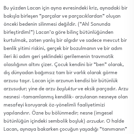
Bu yüzden Lacan için ayna evresindeki kriz, aynadaki bir
bakışla birleşen “parçalar ve parçacıklardan” oluşan
önceki bedenin silinmesi değildir. (“Ah! Sonunda
birleştirdim!”) Lacan’a göre bilinç bütünlüğünden
kurtulmak, zaten yanlış bir algıdır ve sadece mevcut bir
benlik yitimi
riskini, gerçek bir bozulmanın ve bir adım
ileri iki adım geri şeklindeki gerilemenin travmatik
olasılığının altını çizer. Çocuk kendini bir “ben” olarak,
dış dünyadan bağımsız tam bir varlık olarak görme
arzusu taşır. Lacan için arzunun kendisi bir bütünlük
arzusudur; yine de arzu
boşluktur
ve eksik parçadır. Arzu
nesnesi -tamamlanmış
kendilik-
arzulanan nesneye olan
mesafeyi koruyarak öz-yönelimli faaliyetimizi
yapılandırır.
Özne
bu bölünmedir; nesne (
imgesel
bütünlüğün
içindeki sembolik boşluk)
arzudur
. O halde
Lacan, aynaya bakarken çocuğun yaşadığı “
tanımanın
”