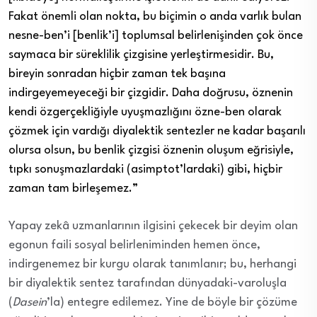
Fakat önemli olan nokta, bu biçimin o anda varlık bulan
nesne-ben’i [benlik’i] toplumsal belirlenişinden çok önce
saymaca bir süreklilik çizgisine yerleştirmesidir. Bu,
bireyin sonradan hiçbir zaman tek başına
indirgeyemeyeceği bir çizgidir. Daha doğrusu, öznenin
kendi özgerçekliğiyle uyuşmazlığını özne-ben olarak
çözmek için vardığı diyalektik sentezler ne kadar başarılı
olursa olsun, bu benlik çizgisi öznenin oluşum eğrisiyle,
tıpkı sonuşmazlardaki (asimptot’lardaki) gibi, hiçbir
zaman tam birleşemez.”
Yapay zekâ uzmanlarının ilgisini
çekecek
bir deyim olan
egonun faili sosyal belirleniminden hemen önce,
indirgenemez bir kurgu olarak tanımlanır; bu, herhangi
bir diyalektik sentez tarafından
dünyadaki-varoluşla
(
Dasein
’la)
entegre edilemez. Yine de böyle bir çözüme