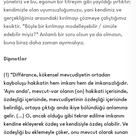
yöneliriz ve bu, egonun bir titreşim gibi yayıldığı yırtıktır;
kendimizle olan uyumsuzluğumuzu, yani kendimiz ve
gerçekliğimiz
arasındaki
kırılmayı
çözmeye çalıştığımız
kesiktir
. “Böyle bir kırılmayı modelleyebilir / simüle
edebilir miyiz?” Anlamlı bir soru olsun ya da olmasın,
buna
biraz daha zaman ayırmalıyız.
Dipnotlar
(1) “Différance, kökensel mevcudiyetin ortadan
kayboluşu hakikatin hem imkanı hem de imkansızlığıdır.
‘Aynı anda’, mevcut-var olanın (on) hakikati içerisinde,
özdeşliği içerisinde, mevcudiyetinin özdeşliği içerisinde
belirdiği, ortaya çıktığı anda ikiye bölündüğü anlamına
gelir. (…) O, ancak olduğu gibi tekrar edilme imkanını
kendine ekleyerek özdeş ve kendisiyle özdeş olabilir. Ve
özdeşliği bu eklemeyle çöker, onu mevcut olarak sunan