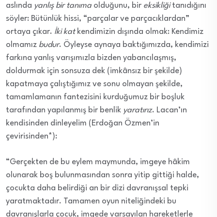
aslında
yanlış bir tanıma
olduğunu, bir
eksikliği
tanıdığını
söyler: Bütünlük
hissi
, “parçalar ve parçacıklardan”
ortaya
çıkar
.
İki kat
kendimizin dışında olmak: Kendimiz
olmamız
budur
. Öyleyse aynaya baktığımızda, kendimizi
farkına yanlış varışımızla bizden yabancılaşmış,
doldurmak için sonsuza dek (imkânsız
bir şekilde
)
kapatmaya çalıştığımız ve sonu olmayan
şekilde,
tamamlamanın fantezisini kurduğumuz bir boşluk
tarafından yapılanmış
bir benlik
yaratırız
. Lacan’ın
kendisinden dinleyelim (
Erdoğan Özmen’in
çevirisinden*
):
“
Gerçekten de bu eylem maymunda, imgeye hâkim
olunarak boş bulunmasından sonra yitip gittiği halde,
çocukta daha belirdiği an bir dizi davranışsal tepki
yaratmaktadır. Tamamen oyun niteliğindeki bu
davranışlarla çocuk, imgede varsayılan hareketlerle