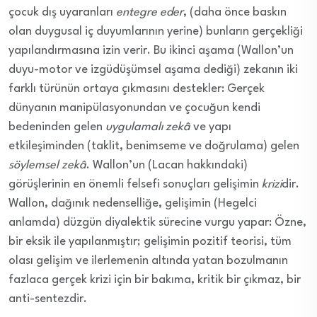
çocuk dış uyaranları
entegre eder
,
(daha önce baskın
olan duygusal iç duyumlarının yerine)
bunların gerçekliği
yapılandırmasına izin verir. Bu ikinci aşama (Wallon’un
duyu-motor ve izgüdüşümsel aşama dediği) zekanın iki
farklı türünün ortaya çıkmasını destekler: Gerçek
dünyanın
manipülasyonundan
ve çocuğun kendi
bedeninden gelen
uygulamalı zekâ
ve yapı
etkileşiminden
(taklit, benimseme ve doğrulama)
gelen
söylemsel zekâ
. Wallon’un
(Lacan hakkındaki)
görüşlerinin en önemli felsefi sonuçları gelişimin
krizi
dir.
Wallon, dağınık nedenselliğe, gelişimin (Hegelci
anlamda
) düzgün diyalektik sürecine vurgu yapar:
Özne,
bir eksik ile yapılanmıştır
; gelişimin pozitif teorisi,
tüm
olası gelişim ve ilerlemenin altında yatan bozulmanın
fazlaca gerçek krizi için
bir bakıma, kritik bir çıkmaz, bir
anti-sentezdir.