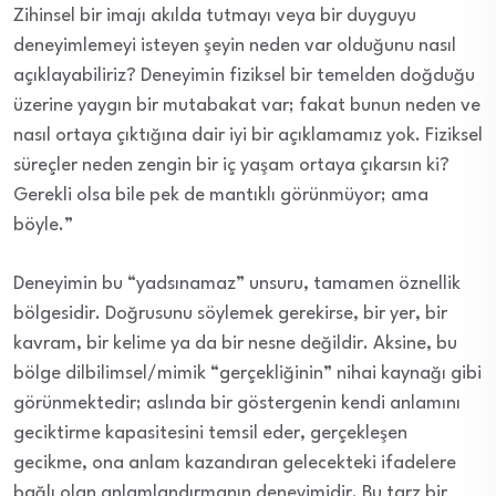
Zihinsel bir imajı akılda tutmayı veya bir duyguyu
deneyimlemeyi isteyen şeyin neden var olduğunu nasıl
açıklayabiliriz? Deneyimin fiziksel bir temelden doğduğu
üzerine yaygın bir mutabakat var
; fakat
bunun neden ve
nasıl ortaya çıktığına dair iyi bir açıklamamız yok. Fiziksel
süreçler
neden zengin bir iç yaşam
ortaya çıkarsın ki
?
Gerekli olsa bile pek de mantıklı görünmüyor
; ama
böyle.”
Deneyimin
bu “yadsınamaz” unsuru,
tamamen
öznellik
bölgesidir. Doğrusunu söylemek gerekirse, bir yer, bir
kavram, bir kelime ya da bir nesne değildir. Aksine, bu
bölge dilbilimsel/mimik “gerçekliğinin” nihai kaynağı gibi
görünmektedir; aslında bir göstergenin kendi anlamını
geciktirme kapasitesini temsil eder, gerçekleşen
gecikme, ona anlam kazandıran gelecekteki ifadelere
bağlı olan anlamlandırmanın deneyimidir. Bu tarz bir