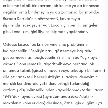
erteleme teknik bir kavram, bir kelime ya da bir nesne
değildir
; ama
bir deneyim
ya da zamansal bir moddur.
Burada Derrida’nın
differance(1)
kavramıyla
ilişkilendirilecek şeyler var: Lacan için benlik,
simgeler
gibi, kendi kimliğini ilişkisel biçimde yapılandırır.
Öyleyse kısaca, bu kriz bir
yineleme
problemine
indirgenebilir: “Benliğin nasıl göstermeye başladığı”
göstermeye nasıl başlayabiliriz? Bilincin bu “açıklayıcı
çıkmazı” onu şematik, algoritmik veya herhangi bir
anlamda teknik (şiirsel olmayan veya arketipik bir tanım)
dile çevirmekteki beceriksizliğimiz, açıkça, deneyimin
meraklı kendine-aidiyetinden, bilinçli farkındalığın
çatlamış düşünümselliğinden kaynaklanmaktadır.
Lacan
1949’daki ayna evresi (aynı zamanda
Ecrits
’deki ilk
makalenin konusu olan) dersinde, öznelliğin
düğümü
ya