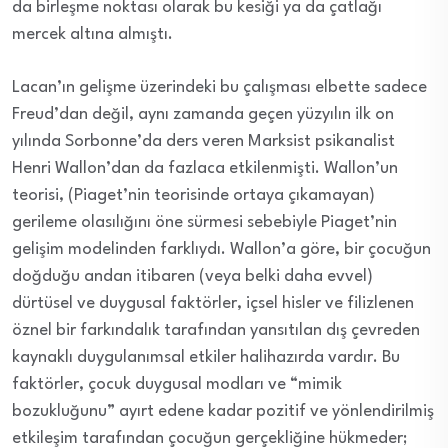
da birleşme noktası olarak bu
kesiği
ya da
çatlağı
mercek altına almıştı.
Lacan’ın gelişme üzerindeki
bu
çalışması elbette sadece
Freud’dan değil, aynı zamanda geçen yüzyılın ilk on
yılında Sorbonne’da ders veren
Marksist
psikanalist
Henri Wallon’dan
da fazlaca
etkilenmişti. Wallon’un
teorisi,
(Piaget’nin teorisinde ortaya çıkamayan)
gerileme olasılığını öne sürmesi sebebiyle Piaget’nin
gelişim modelinden farklıydı. Wallon’a göre, bir çocuğun
doğduğu andan itibaren (veya belki daha evvel)
dürtüsel ve duygusal faktörler, içsel hisler ve filizlenen
öznel bir farkındalık tarafından yansıtılan dış çevreden
kaynaklı
duygulanımsal
etki
ler halihazırda vardır
. Bu
faktörler, çocuk duygusal modları ve “mimik
bozukluğunu” ayırt edene kadar pozitif ve yönlendirilmiş
etkileşim tarafından çocuğun
gerçekliğine
hükmeder;