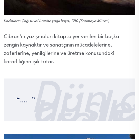
Kadınların Çağı tuval üzerine yağlı boya, 1910 (Soumaya Müzesi)
Cibran’ın yazışmaları kitapta yer verilen bir başka
zengin kaynaktır ve sanatçının mücadelelerine,
zaferlerine, yenilgilerine ve üretme konusundaki
kararlılığına ışık tutar.
Dün g
düşle
“….
”
krallı
anaht