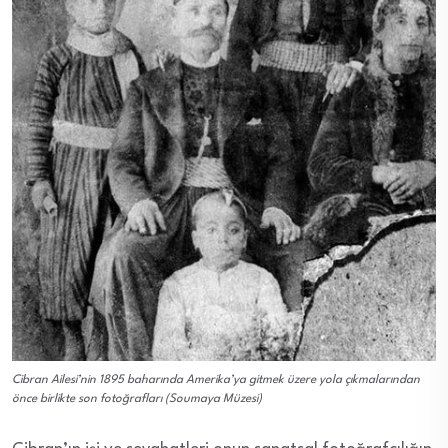
Cibran Ailesi’nin 1895 baharında Amerika’ya gitmek üzere yola çıkmalarından
önce birlikte son fotoğrafları (Soumaya Müzesi)