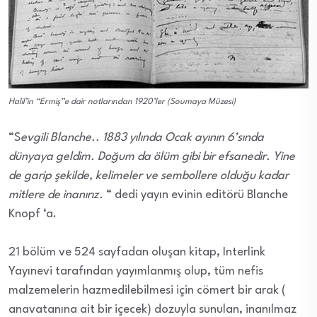
Halil’in “Ermiş”e dair notlarından 1920’ler (Soumaya Müzesi)
“S
evgili Blanche.. 1883 yılında Ocak ayının 6’sında
dünyaya geldim. Doğum da ölüm gibi bir efsanedir. Yine
de garip şekilde, kelimeler ve sembollere olduğu kadar
mitlere de inanırız.
“ dedi yayın evinin editörü Blanche
Knopf ‘a.
21 bölüm ve 524 sayfadan oluşan kitap, Interlink
Yayınevi tarafından yayımlanmış olup, tüm nefis
malzemelerin hazmedilebilmesi için cömert bir arak (
anavatanına ait bir içecek) dozuyla sunulan, inanılmaz