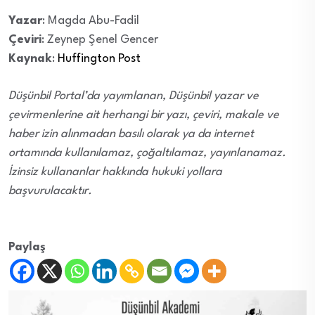
iyiye,
ve ha
Yine 
Yazar
: Magda
Abu-Fadil
Çeviri
: Zeynep Şenel Gencer
yazab
Kaynak
:
Huffington Post
çizeb
de
Düşünbil Portal’da yayımlanan, Düşünbil yazar ve
okuya
çevirmenlerine ait herhangi bir yazı, çeviri, makale ve
haber izin alınmadan basılı olarak ya da internet
Sadec
ortamında kullanılamaz, çoğaltılamaz, yayınlanamaz.
başı
İzinsiz kullananlar hakkında hukuki yollara
sessi
başvurulacaktır.
otura
Paylaş