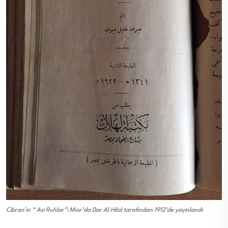
Cibran’ın “ Asi Ruhlar”ı Mısır’da Dar Al Hilal tarafından 1912’de yayınlandı