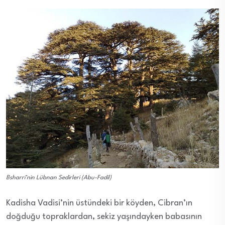
Bsharri’nin Lübnan Sedirleri (Abu-Fadil)
Kadisha Vadisi’nin üstündeki bir köyden, Cibran’ın
doğduğu topraklardan, sekiz yaşındayken babasının