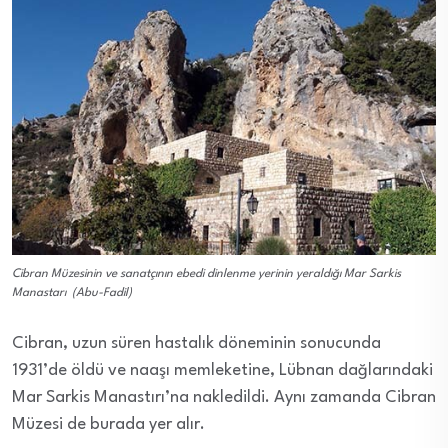
veren
Keşke
gözle
buruk
anlat
Yanı
ve on
konuş
daim
yaşam
Cibran Müzesinin ve sanatçının ebedi dinlenme yerinin yeraldığı Mar Sarkis
Kalbi
Manastarı (Abu-Fadil)
bugün
Cibran, uzun süren hastalık döneminin sonucunda
günd
1931’de öldü ve naaşı memleketine, Lübnan dağlarındaki
fazla
Mar Sarkis Manastırı’na nakledildi. Aynı zamanda Cibran
Müzesi de burada yer alır.